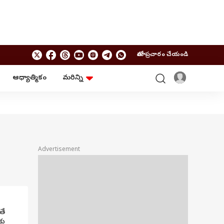
మాతో ప్రచారం చేయండి
ఆధ్యాత్మికం
మరిన్ని
బిజినెస్
ఆంధ్రప్రదేశ్
పర్సనల్ ఫైనాన్స్
అమరావతి
మ్యూచువల్ ఫండ్స్
రాజమండ్రి
ఐపీవో
కర్నూలు
బడ్జెట్
తిరుపతి
విజయవాడ
ఆధ్యాత్మికం
Advertisement
నెల్లూరు
వాస్తు
విశాఖపట్నం
శుభసమయం
ఆటో
BRAND WIRE
తే
కు