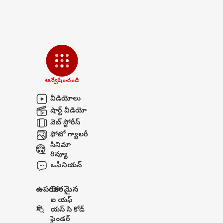
LOGIN
బ్రి
విడ
అన్వేషించండి
వీడియోలు
షార్ట్ వీడియో
వెబ్ స్టోరీస్
ఫోటో గ్యాలరీ
సినిమా
రివ్యూ
ఒపీనియన్
ఉపయోగకరమైన
ఐ యఫ్
యస్ సి కోడ్
ఫైండర్