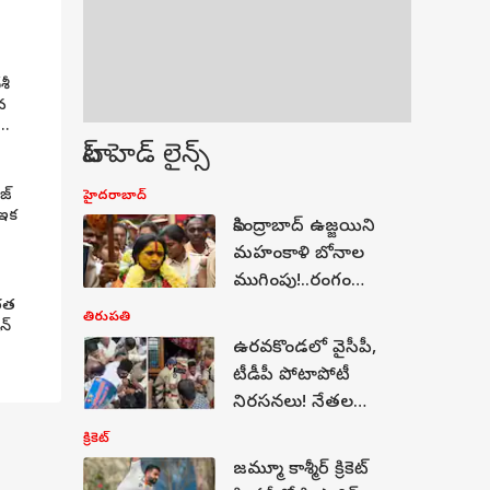
ర్చలపై
శీ
న
టాప్ హెడ్ లైన్స్
జ్
హైదరాబాద్
, ఇక
సికింద్రాబాద్‌ ఉజ్జయిని
మహంకాళి బోనాల
ముగింపు!..రంగం
ారత
భవిష్యవాణిలో మాతంగి
తిరుపతి
్‌
స్వర్ణలత సంచలన
ఉరవకొండలో వైసీపీ,
హెచ్చరిక!
టీడీపీ పోటాపోటీ
నిరసనలు! నేతల
అరెస్టుతో ఉద్రిక్త
క్రికెట్
పరిస్థితులు!
జమ్మూ కాశ్మీర్ క్రికెట్