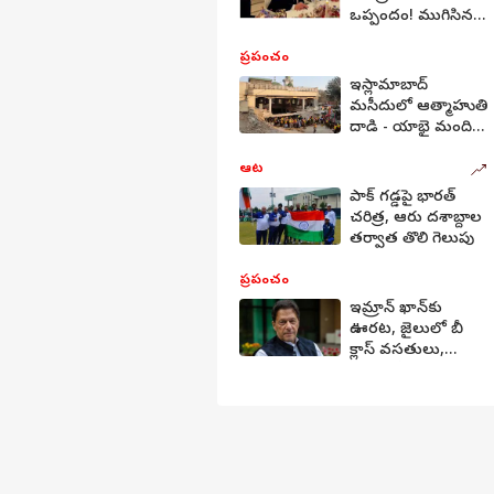
ఒప్పందం! ముగిసిన
యుద్దం! ఆయిల్
ధరలు తగ్గుతాయా?
ప్రపంచం
ఇస్లామాబాద్
మసీదులో ఆత్మాహుతి
దాడి - యాభై మంది
దుర్మణం - బలూచ్
ఆర్మీ పనే?
ఆట
పాక్‌ గడ్డపై భారత్‌
చరిత్ర, ఆరు దశాబ్దాల
తర్వాత తొలి గెలుపు
ప్రపంచం
ఇమ్రాన్ ఖాన్‌కు
ఊరట, జైలులో బీ
క్లాస్ వసతులు,
అక్కడ ఏం
ఉంటాయంటే?