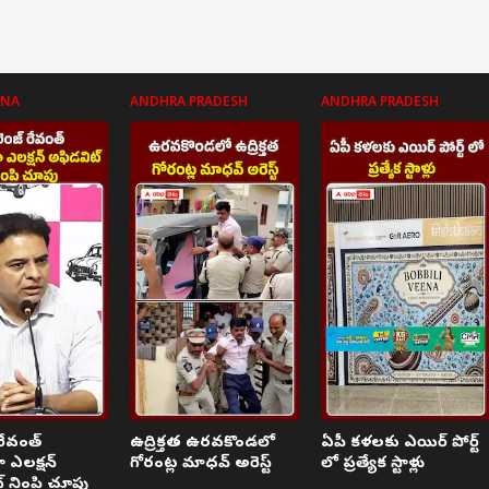
ANA
ANDHRA PRADESH
ANDHRA PRADESH
రేవంత్
ఉద్రిక్తత ఉరవకొండలో
ఏపీ కళలకు ఎయిర్ పోర్ట్
 ఎలక్షన్
గోరంట్ల మాధవ్ అరెస్ట్
లో ప్రత్యేక స్టాళ్లు
్ నింపి చూపు