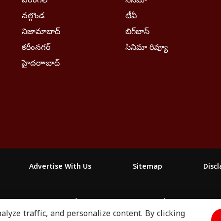
వరంగల్
సినిమా
నల్గొండ
టీవీ
నిజామాబాద్
బిగ్‌బాస్
కరీంనగర్
సినిమా రివ్యూ
హైదరాాబాద్
Advertise With Us
Sitemap
Disc
ABP माझा
ABP અસ્મિતા
ABP Ganga
ABP ਸਾਂਝਾ
ABP நாடு
lyze traffic, and personalize content. By clicking