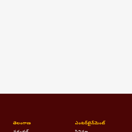
తెలంగాణ
ఎంటర్‌టైన్‌మెంట్‌