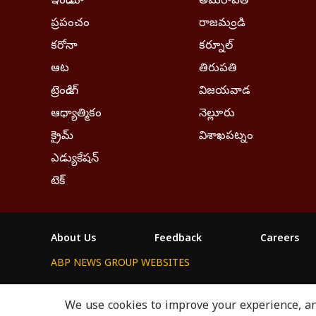
ఇండియా
అమరావతి
ప్రపంచం
రాజమండ్రి
కరోనా
కర్నూల్
ఆట
తిరుపతి
ట్రెండింగ్
విజయవాడ
ఆధ్యాత్మికం
నెల్లూరు
క్రైమ్
విశాఖపట్నం
ఎడ్యుకేషన్
టెక్
About Us
Feedback
Careers
ABP NEWS GROUP WEBSITES
ABP Network
ABP Live
ABP न्यूज़
ABP আনন্দ
We use cookies to improve your experience, ana