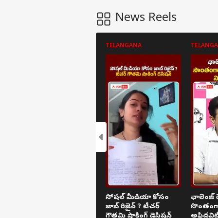
News Reels
TELANGANA
TELANG
సోషల్ మీడియా కోసం
ఛాలెంజ్ 
జాబ్ రిజైన్ ? టీచర్
సొంతంగా
గౌతమి షాకింగ్ డెసిషన్
అఫిడవిట