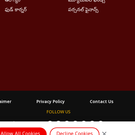
ఆరోగ్యం
మ్యూచువల్ ఫండ్స్
ఫుడ్ కార్నర్
పర్సనల్ ఫైనాన్స్
laimer
Privacy Policy
Contact Us
FOLLOW US
ABP దేశం
Allow All Cookies
Decline Cookies