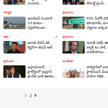
ఎందుకు
డొనాల్డ్ ట్రంప్‌
జరుగుతున్నాయి?
హెచ్చరిక!
బ్యాక్‌గ్రౌండ్ స్టోరీ
ఇస్లామాబాద్‌ చ
న్యూస్
ప్రపంచం
ఏంటీ?
ఉత్కంఠ!
ఆపరేషన్ సిందూర్
POK: పీవోకే విదే
2.0 భయం -
భూభాగమే, మ
నిద్రపోకుండా
చట్టాలు అక్కడ
సరిహద్దుల్లో కాపలా
వర్తించవు-
కాస్తున్న పాకిస్తాన్
అంగీకరించిన
ఆట
ప్రపంచం
సైన్యం
పాకిస్థాన్
భారత డేవిస్‌ కప్‌
నవాజ్ షరీఫ్ ఈ
కెప్టెన్‌గా జీషన్‌ అలీ
బ్యాక్‌ టు పాక్‌
రాజకీయాలు
మారిపోతాయా?
ప్రపంచం
ఇండియా
ఇస్లామాబాద్
పాకిస్థాన్‌లో భ
హైకోర్టులో ఇమ్రాన్
హైకమిషన్‌ మిషన
ఖాన్‌కు భారీ ఊరట,
హెడ్‌గా గీతిక
మూడేళ్ల జైలు శిక్ష
శ్రీవాత్సవ
నిలిపివేత
1
2