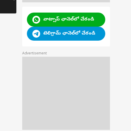
వాట్సాప్ ఛానెల్‌లో చేరండి
టెలిగ్రామ్ ఛానెల్‌లో చేరండి
Advertisement
గోల్డ్ కలర్ డ్రెస్‌లో
ాల ఈషా - సరస్సు
ున దేవకన్యలా...
్గో కామన్వెల్త్ లో తగ్గిన
ాలు.. అయినా టాప్ 4