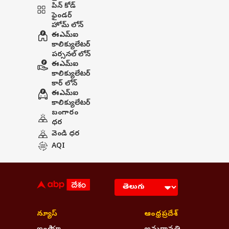
పిన్ కోడ్
ఫైండర్
హోమ్ లోన్
ఈఎమ్ఐ
కాలిక్యులేటర్
పర్సనల్ లోన్
ఈఎమ్ఐ
కాలిక్యులేటర్
కార్ లోన్
ఈఎమ్ఐ
కాలిక్యులేటర్
బంగారం
ధర
వెండి ధర
AQI
న్యూస్
ఆంధ్రప్రదేశ్