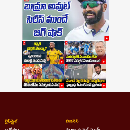
లైఫ్‌స్టైల్‌
బిజినెస్