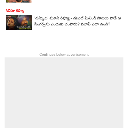
సినిమా రివ్యూ
‘చమ్కీల’ మూవీ రివ్యూ - డబుల్ మీనింగ్ పాటలు పాడే ఆ
సింగర్స్‌ను ఎందుకు చంపారు? మూవీ ఎలా ఉంది?
Continues below advertisement