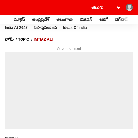
న్యూస్
ఆంధ్రప్రదేశ్
తెలంగాణ
బిజినెస్
ఆటో
బిగ్‌బాస్
స
India At 2047
ఫీఫా ప్రపంచ కప్
Ideas Of India
హోమ్
TOPIC
IMTIAZ ALI
Advertisement