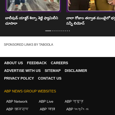
బాలీవుడ్ యాక్టర్ శిల్పా శెట్టి ఫ్యామిలీని
చాలా రోజుల తర్వాత ముంబైలో భర్
చూసారా
సన్నీ లియోన్
SPONSORED LINKS BY TABOOLA
ABOUT US
FEEDBACK
CAREERS
ADVERTISE WITH US
SITEMAP
DISCLAIMER
PRIVACY POLICY
CONTACT US
ABP NEWS GROUP WEBSITES
ABP Network
ABP Live
ABP न्यूज़
ABP আনন্দ
ABP माझा
ABP અસ્મિતા