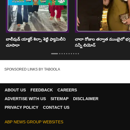
బాలీవుడ్ యాక్టర్ శిల్పా శెట్టి ఫ్యామిలీని
చాలా రోజుల తర్వాత ముంబైలో భర్
చూసారా
సన్నీ లియోన్
SPONSORED LINKS BY TABOOLA
ABOUT US
FEEDBACK
CAREERS
ADVERTISE WITH US
SITEMAP
DISCLAIMER
PRIVACY POLICY
CONTACT US
ABP NEWS GROUP WEBSITES