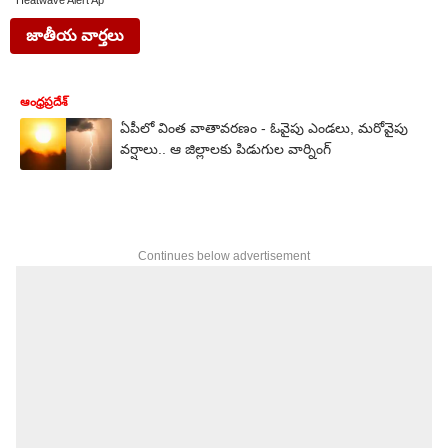
Heatwave Alert Ap
జాతీయ వార్తలు
ఆంధ్రప్రదేశ్
ఏపీలో వింత వాతావరణం - ఓవైపు ఎండలు, మరోవైపు
వర్షాలు.. ఆ జిల్లాలకు పిడుగుల వార్నింగ్
Continues below advertisement