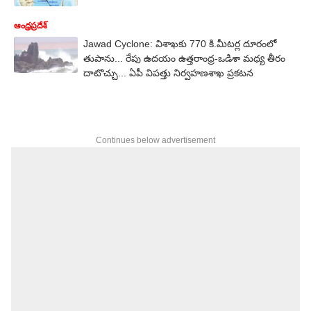
ఆంధ్రప్రదేశ్
Jawad Cyclone: విశాఖకు 770 కి.మీటర్ల దూరంలో
తుపాను... రేపు ఉదయం ఉత్తరాంధ్ర-ఒడిశా మధ్య తీరం
దాటొచ్చు... ఏపీ విపత్తు నిర్వహణశాఖ ప్రకటన
Continues below advertisement