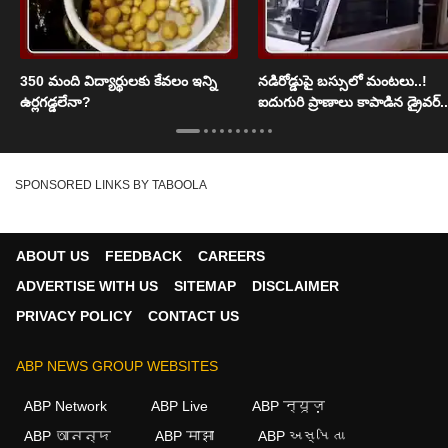
350 మంది విద్యార్థులకు కేవలం ఇన్ని
నడిరోడ్డుపై బస్సులో మంటలు..!
ఉర్లగడ్డలేనా?
ఐదుగురి ప్రాణాలు కాపాడిన డ్రైవర్..
SPONSORED LINKS BY TABOOLA
ABOUT US
FEEDBACK
CAREERS
ADVERTISE WITH US
SITEMAP
DISCLAIMER
PRIVACY POLICY
CONTACT US
ABP NEWS GROUP WEBSITES
ABP Network
ABP Live
ABP न्यूज़
ABP আনন্দ
ABP माझा
ABP અસ્મિતા