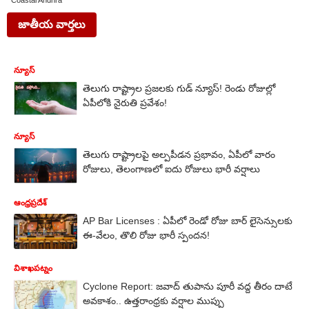
Coastal Andhra
జాతీయ వార్తలు
న్యూస్
తెలుగు రాష్ట్రాల ప్రజలకు గుడ్ న్యూస్‌! రెండు రోజుల్లో
ఏపీలోకి నైరుతి ప్రవేశం!
న్యూస్
తెలుగు రాష్ట్రాలపై అల్పపీడన ప్రభావం, ఏపీలో వారం
రోజులు, తెలంగాణలో ఐదు రోజులు భారీ వర్షాలు
ఆంధ్రప్రదేశ్
AP Bar Licenses : ఏపీలో రెండో రోజు బార్ లైసెన్సులకు
ఈ-వేలం, తొలి రోజు భారీ స్పందన!
విశాఖపట్నం
Cyclone Report: జవాద్ తుపాను పూరీ వద్ద తీరం దాటే
అవకాశం.. ఉత్తరాంధ్రకు వర్షాల ముప్పు