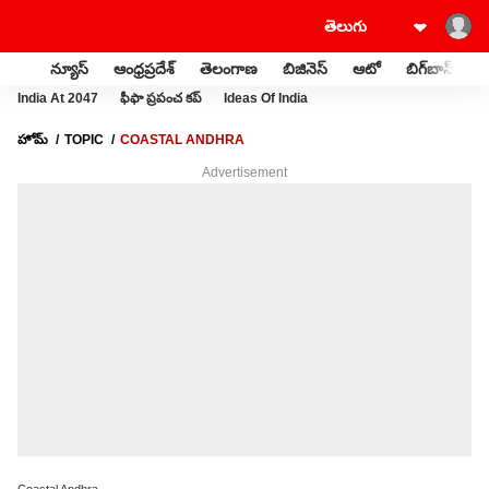
న్యూస్
ఆంధ్రప్రదేశ్
తెలంగాణ
బిజినెస్
ఆటో
బిగ్‌బాస్
స
India At 2047
ఫీఫా ప్రపంచ కప్
Ideas Of India
హోమ్
TOPIC
COASTAL ANDHRA
Advertisement