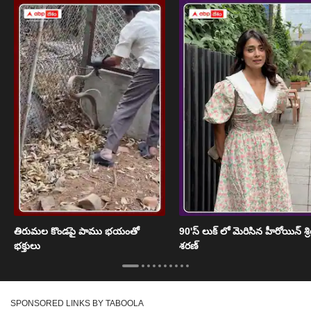
తిరుమల కొండపై పాము భయంతో
90'స్ లుక్ లో మెరిసిన హీరోయిన్ శ్
భక్తులు
శరణ్
SPONSORED LINKS BY TABOOLA