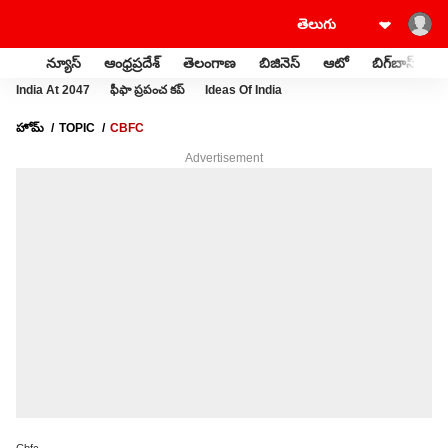
న్యూస్
ఆంధ్రప్రదేశ్
తెలంగాణ
బిజినెస్
ఆటో
బిగ్‌బాస్
స
India At 2047
ఫీఫా ప్రపంచ కప్
Ideas Of India
హోమ్
TOPIC
CBFC
Advertisement