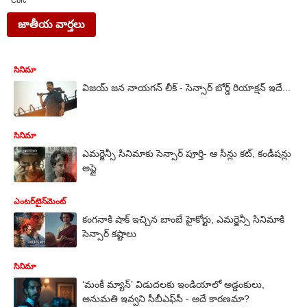
Cbfc
జాతీయ వార్తలు
సినిమా
విజయ్ జన నాయగన్ లీక్ - సెన్సార్ బోర్డ్ రియాక్షన్ ఇదే...
సినిమా
ఎమర్జెన్సీ సినిమాకు సెన్సార్‌ పూర్తి- ఆ సీన్లు కట్, కండీషన్లు
అప్లై
ఎంటర్‌టైన్‌మెంట్‌
కంగనాకి షాక్ ఇచ్చిన బాంబే హైకోర్టు, ఎమర్జెన్సీ సినిమాకి
సెన్సార్ కష్టాలు
సినిమా
‘మంకీ మ్యాన్’ విడుదలకు ఇండియాలో అడ్డంకులు,
అనుమతి ఇవ్వని సీబీఎఫ్‌సీ - అదే కారణమా?