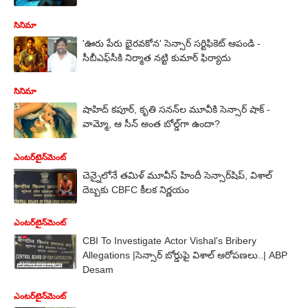
సినిమా
'ఊరు పేరు భైరవకోన' సెన్సార్ సర్టిఫికెట్ ఆపండి -
సీబీఎఫ్‌సీకి నిర్మాత నట్టి కుమార్ ఫిర్యాదు
సినిమా
షాహిద్ కపూర్, కృతి సనన్‌ల మూవీకి సెన్సార్ షాక్ -
వామ్మో, ఆ సీన్ అంత బోల్డ్‌గా ఉందా?
ఎంటర్‌టైన్‌మెంట్‌
చెన్నైలోనే తమిళ్ మూవీస్ హిందీ సెన్సార్‌షిప్‌, విశాల్
దెబ్బ‌కు CBFC కీలక నిర్ణయం
ఎంటర్‌టైన్‌మెంట్‌
CBI To Investigate Actor Vishal's Bribery
Allegations |సెన్సార్ బోర్డుపై విశాల్ ఆరోపణలు..| ABP
Desam
ఎంటర్‌టైన్‌మెంట్‌