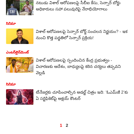
నటుడు విశాల్ ఆరోపణలపై సీబీఐ కేసు, సెన్సార్ బోర్డు
అధికారులు సహా పలువురిపై నేరాభియోగాలు
సినిమా
విశాల్ ఆరోపణలపై సెన్సార్ బోర్డ్ సంచలన నిర్ణయం? - ఇక
నుంచి కొత్త పద్ధతిలో సెన్సార్ ప్రక్రియ!
ఎంటర్‌టైన్‌మెంట్‌
విశాల్ ఆరోపణలపై స్పందించిన కేంద్ర ప్రభుత్వం -
విచారణకు ఆదేశం, బాధ్యులపై కఠిన చర్యలు తప్పవని
వెల్లడి
సినిమా
టీనేజర్లకు చూపించాల్సిన అడల్ట్ చిత్రం ఇది: ‘ఓఎమ్‌జీ 2’కు
ఏ సర్టిఫికెట్‌పై అక్షయ్ కౌంటర్
1
2