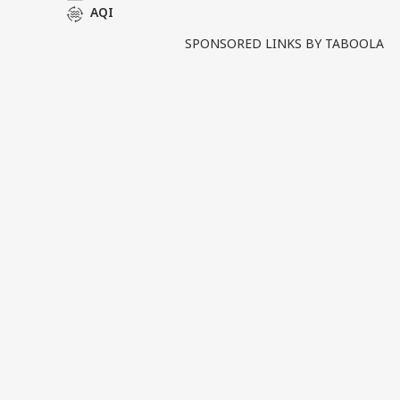
AQI
SPONSORED LINKS BY TABOOLA