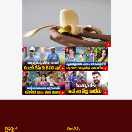
లైఫ్‌స్టైల్‌
బిజినెస్