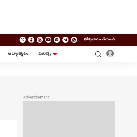
మాతో ప్రచారం చేయండి
ఆధ్యాత్మికం
మరిన్ని
బిజినెస్
ఆంధ్రప్రదేశ్
పర్సనల్ ఫైనాన్స్
అమరావతి
మ్యూచువల్ ఫండ్స్
రాజమండ్రి
ఐపీవో
కర్నూలు
బడ్జెట్
తిరుపతి
విజయవాడ
ఆధ్యాత్మికం
Advertisement
నెల్లూరు
వాస్తు
విశాఖపట్నం
శుభసమయం
ఆటో
BRAND WIRE