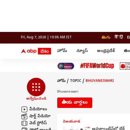
తెలుగు
हिंदी
E
Fri, Aug 7, 2026 | 10:06 AM IST
హోమ్
న్యూస్
ఆంధ్రప్రదేశ్
తెల
ఆంధ్ర నాడి
వార్తలు
లైఫ్ స
ఆంధ్రప్రదేశ్
ఫుడ్ 
ఇండియా
అమరావతి
వరంగల్
పర్సనల్ ఫైనాన్స్
ప్రపంచం
రాజమండ్రి
హైదరాబాద్
బడ్జెట్
తెలంగాణ
అంద
పాలిటిక్స్
విశాఖపట్నం
నిజామాబాద్
తెలంగాణ
ఇండియా
హోమ్
TOPIC
BHUVANESWARI
వరంగల్
టెక్
ప్రపంచం
నల్గొండ
పాలిటిక్స్
Bhuvaneswari
నిజామాబాద్
అన్వేషించండి
క్రైమ్
జాబ్స
కరీంనగర్
జాతీయ వార్తలు
హైదరాబాద్
వీడియోలు
షార్ట్ వీడియో
రైతు దేశం
ఎలక్షన్
ఫ్యాక్ట
విజయవాడ
వెబ్ స్టోరీస్
అన్న క్యాంటీన్‌లో బ్రేక్