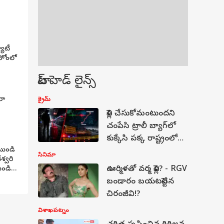
ి..
ణం
యూటీ
 హోంలో
టాప్ హెడ్ లైన్స్
రా
క్రైమ్
పెళ్లి చేసుకోమంటుందని
చంపేసి ట్రాలీ బ్యాగ్‌లో
కుక్కేసి పక్క రాష్ట్రంలో
మొండి
పడేశాడు - విశాఖలో
సినిమా
్వరి
దారుణం!
ఊర్మిళతో వర్మ పెళ్లి? - RGV
ండి
బండారం బయటపెట్టిన
చిరంజీవి!?
విశాఖపట్నం