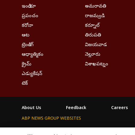
ఇండియా
అమరావతి
ప్రపంచం
రాజమండ్రి
కరోనా
కర్నూల్
ఆట
తిరుపతి
ట్రెండింగ్
విజయవాడ
ఆధ్యాత్మికం
నెల్లూరు
క్రైమ్
విశాఖపట్నం
ఎడ్యుకేషన్
టెక్
About Us
Feedback
Careers
ABP NEWS GROUP WEBSITES
ABP Network
ABP Live
ABP न्यूज़
ABP আনন্দ