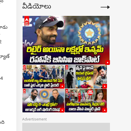
తం
వీడియోలు
నాడు
ా
2
్యాణ్
 4
ు
Advertisement
ంది