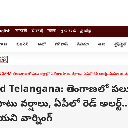
nglish
मराठी
ਪੰਜਾਬੀ
বাংলা
ગુજરાતી
தமிழ்
ంగాణ
బిజినెస్
ఆటో
బిగ్‌బాస్
సినిమా
ఆట
లైఫ్‌స్టైల్‌
్టైల్
ఆరోగ్యం
ఎంటర్‌టైన్మెంట్
కార్నర్
కరోనా
సినిమా
ం
ఆయుర్వేదం
సినిమా రివ్యూ
ఓటీటీ-వెబ్‌సిరీస్‌
A: తెలంగాణలో పలు జిల్లాల్లో 2 రోజులపాటు వర్షాలు, ఏపీలో రెడ్ అలర్ట్.. పిడుగులు ప
ఆట
టీవీ
గాసిప్స్
క్రికెట్
d Telangana: తెలంగాణలో పల
ఐపీఎల్
్
ట్రెండింగ్
పాటు వర్షాలు, ఏపీలో రెడ్ అలర్ట్..
యువ
్ చెక్
INDIA AT 2047
ి వార్నింగ్
ఎడ్యుకేషన్