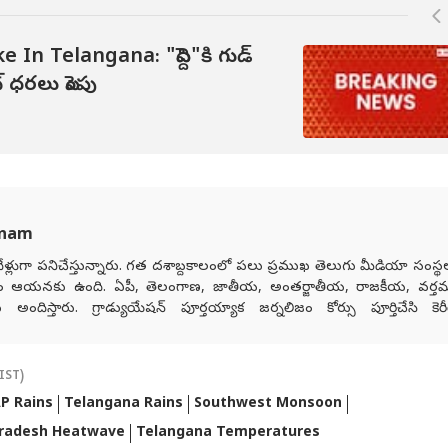
In Telangana: "పెద్ది"కి గుడ్
‌ ధరలు పెంపు
anam
ళ్లుగా పనిచేస్తున్నారు. గత దశాబ్దకాలంలో పలు ప్రముఖ తెలుగు మీడియా సంస్
ం ఆయనకు ఉంది. ఏపీ, తెలంగాణ, జాతీయ, అంతర్జాతీయ, రాజకీయ, వర్త
దిస్తారు. గ్రాడ్యుయేషన్ పూర్తయ్యాక జర్నలిజం కోర్సు పూర్తిచేసి కెరీర
నల్ మీడియాకు చెందిన పలు తెలుగు మీడియా సంస్థలలో సీనియర్ కంటెంట్ రైటర
జర్నలిజంలో వందేళ్లకు పైగా చరిత్ర ఉన్న ఆనంద్ బజార్ పత్రిక నెట్‌వర్క్ 
తెలుగు డిజిటల్ మీడియా ఏబీపీ దేశంలో గత నాలుగేళ్ల నుంచి న్యూస్ ప్రొడ్యూసర
IST)
P Rains
Telangana Rains
Southwest Monsoon
radesh Heatwave
Telangana Temperatures