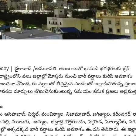
y | హైదరాబాద్ /అమరావతి: తెలంగాణలో భానుడి భగభగలకు బ్రేక్
్ట్రంలోని పలు జిల్లాల్లో మోస్తరు నుంచి భారీ వర్షాలు కురిసే అవకాశం
అంచనా వేసింది. ఈ వర్షాలతో తీవ్రమైన ఎండలతో అల్లాడిపోతున్న ప్రజల
వరణ మార్పులు చోటుచేసుకుంటున్న సమయం కనుక ప్రజలు అప్రమత్
లు
 ఆసిఫాబాద్, నిర్మల్, మంచిర్యాల, నిజామాబాద్, జగిత్యాల, కరీంనగర్, ర
ాలపల్లి, ములుగు, ఖమ్మం, భద్రాద్రి కొత్తగూడెం, నల్గొండ, సూర్యాపేట, వర
 అక్కడక్కడ భారీ వర్షాలు కురిసే అవకాశం ఉందని తెలిపారు. ఈ జిల్ల