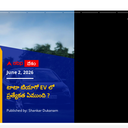
ఆర్ సీఎంగా ఉంటే ఏపీ
కూటమి పాలనలో
హైదరాబాద్‌లో ట్రాఫిక్
న్య
ధైర్యం చేసేదా ?
దళారుల రాజ్యం -
కష్టాలకు చెక్..! నాంపల్లి -
చర్
ర్ఎంబీ అజెండాపై
దేవరపల్లి పొగాకు రైతుల
లక్డీకాపూల్ మధ్య వై-షేప్
అంశ
్ రావు తీవ్ర
పరామర్శలో వైఎస్ జగన్‌
ఫ్లైఓవర్‌కు గ్రీన్ సిగ్నల్
లేవన
యంతరం
తీవ్ర ఆగ్రహం!