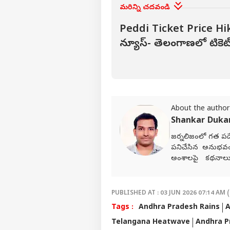
మరిన్ని చదవండి
Peddi Ticket Price Hike 
న్యూస్- తెలంగాణలో టికెట్
About the author
Shankar Duk
జర్నలిజంలో గత పదే
పనిచేసిన అనుభవ
అంశాలపై కథనాలు అం
ఎంచుకున్నారు. నేష
సేవలు అందించారు. 
Network)కు చెందిన 
PUBLISHED AT : 03 JUN 2026 07:14 AM (
పనిచేస్తున్నారు.
Tags :
Andhra Pradesh Rains
A
Telangana Heatwave
Andhra P