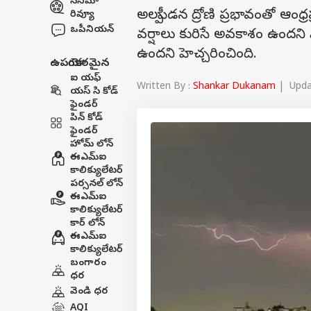
సినిమా
అల్పపీడన ద్రోణి ప్రభావంతో ఆంధ్రప
రివ్యూ
ఒపీనియన్
వర్షాలు కురిసే అవకాశం ఉందని
ఉందని హెచ్చరించింది.
ఉపయోగకరమైన
ఐ యఫ్
Written By :
Shankar Dukanam
| Updat
యస్ సి కోడ్
ఫైండర్
పిన్ కోడ్
ఫైండర్
హోమ్ లోన్
ఈఎమ్ఐ
కాలిక్యులేటర్
పర్సనల్ లోన్
ఈఎమ్ఐ
కాలిక్యులేటర్
కార్ లోన్
ఈఎమ్ఐ
కాలిక్యులేటర్
బంగారం
ధర
వెండి ధర
AQI