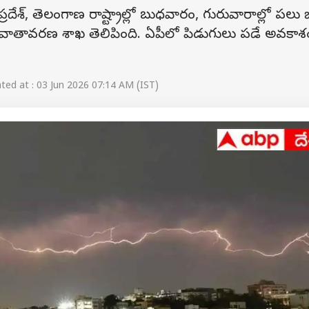
్రదేశ్, తెలంగాణ రాష్ట్రాల్లో బుధవారం, గురువారాల్లో పలు జిల
 వాతావరణ శాఖ తెలిపింది. ఏపీలో పిడుగులు పడే అవకాశ
ed at : 03 Jun 2026 07:14 AM (IST)