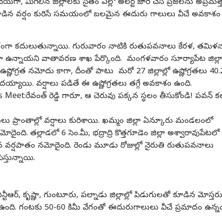
యగా, మిగిలిన జిల్లాలకు సైతం ఎల్లో అలర్ట్ జారీ చేసి ప్రజలను అప్రమత్
కూడిన వర్షం కురిసే సమయంలో బలమైన ఈదురు గాలులు వీచే అవకాశం
గంగా కదులుతున్నాయి. గురువారం నాటికి రుతుపవనాలు కేరళ, తమిళ
ంగా ఉన్నాయని వాతావరణ శాఖ పేర్కొంది. మంగళవారం సూర్యాపేట జిల్ల
ల ఉష్ణోగ్రత నమోదు కాగా, దీంతో పాటు మరో 27 జిల్లాల్లో ఉష్ణోగ్రతలు 40.
మోదయ్యాయి. వర్షాలు పడితే ఈ ఉష్ణోగ్రతలు తగ్గే అవకాశం ఉంది.
eet:రేవంత్ రెడ్డి గారూ, ఆ చెరువు పక్కన స్థలం తీసుకోండి! పవన్ కల
ప్రాంతాల్లో వర్షాలు కురిశాయి. ఖమ్మం జిల్లా ఏన్కూరు మండలంలో
దైంది. తల్లాడలో 6 సెం.మీ, భద్రాద్రి కొత్తగూడెం జిల్లా అశ్వారావుపేటలో
పున వర్షపాతం నమోదైంది. రెండు మూడు రోజుల్లో నైరుతి రుతుపవనాలు
ిస్తున్నాయి.
్టీఆర్, కృష్ణా, గుంటూరు, పల్నాడు జిల్లాల్లో పిడుగులతో కూడిన మోస్తర
ం ఉంది. గంటకు 50-60 కిమీ వేగంతో ఈదురుగాలులు వీచే ప్రమాదం ఉన్న