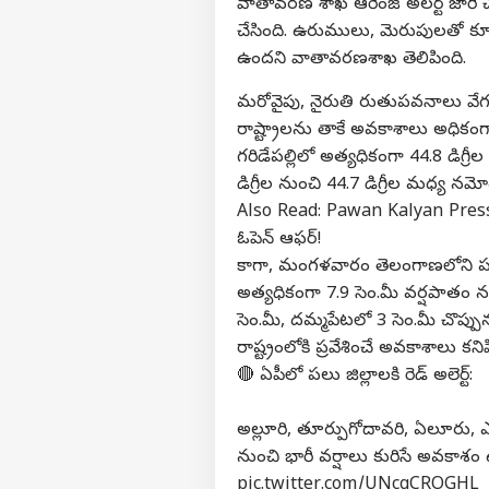
వాతావరణ శాఖ ఆరెంజ్ అలర్ట్ జారీ చే
చేసింది. ఉరుములు, మెరుపులతో 
ఉందని వాతావరణశాఖ తెలిపింది.
మరోవైపు, నైరుతి రుతుపవనాలు వే
రాష్ట్రాలను తాకే అవకాశాలు అధిక
గరిడేపల్లిలో అత్యధికంగా 44.8 డిగ్రీ
డిగ్రీల నుంచి 44.7 డిగ్రీల మధ్య న
Also Read:
Pawan Kalyan Press M
ఓపెన్ ఆఫర్!
కాగా, మంగళవారం తెలంగాణలోని పలు 
అత్యధికంగా 7.9 సెం.మీ వర్షపాతం నమో
సెం.మీ, దమ్మపేటలో 3 సెం.మీ చొప్
రాష్ట్రంలోకి ప్రవేశించే అవకాశాలు కనిప
🔴 ఏపీలో పలు జిల్లాలకి రెడ్ అలెర్ట్:
అల్లూరి, తూర్పుగోదావరి, ఏలూరు, ఎన
నుంచి భారీ వర్షాలు కురిసే అవకాశ
pic.twitter.com/UNcgCROGHL