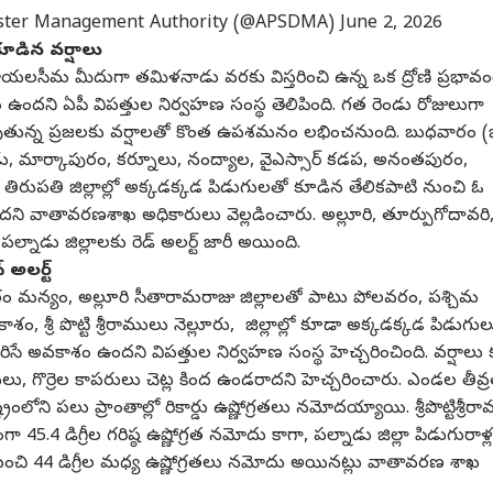
aster Management Authority (@APSDMA)
June 2, 2026
కూడిన వర్షాలు
ని రాయలసీమ మీదుగా తమిళనాడు వరకు విస్తరించి ఉన్న ఒక ద్రోణి ప్రభావ
గత కార్నర్
ాశం ఉందని ఏపీ విపత్తుల నిర్వహణ సంస్థ తెలిపింది. గత రెండు రోజులుగా
 అవుతున్న ప్రజలకు వర్షాలతో కొంత ఉపశమనం లభించనుంది. బుధవారం (
్ర కథనాలు
టాప్ రీల్స్
ు, మార్కాపురం, కర్నూలు, నంద్యాల, వైఎస్సార్‌ కడప, అనంతపురం,
 తిరుపతి జిల్లాల్లో అక్కడక్కడ పిడుగులతో కూడిన తేలికపాటి నుంచి ఓ
ప్రదేశ్
క్రైమ్
ఆటో
నిజామ
ందని వాతావరణశాఖ అధికారులు వెల్లడించారు. అల్లూరి, తూర్పుగోదావరి
పల్నాడు జిల్లాలకు రెడ్ అలర్ట్ జారీ అయింది.
్ అలర్ట్
తీపురం మన్యం, అల్లూరి సీతారామరాజు జిల్లాలతో పాటు పోలవరం, పశ్చిమ
రకాశం, శ్రీ పొట్టి శ్రీరాములు నెల్లూరు, జిల్లాల్లో కూడా అక్కడక్కడ పిడుగు
బ్రాండ్ అంబాసిడర్‌గా
తెలంగాణ బాస్కెట్‌బాల్
మిడిల్ క్లాస్ వారికి లగ్జరీ
చిట
ిసే అవకాశం ఉందని విపత్తుల నిర్వహణ సంస్థ హెచ్చరించింది. వర్షాలు క
స్టార్ చిరంజీవి -
అసోసియేషన్ జీఎస్‌పై
ఫీల్ ఇచ్చే బెస్ట్ బైక్స్ ఇవే..
భార
మి ప్రభుత్వం
ాబాద్
పోక్సో కేసు: ప్రుధ్వీశ్వర్
ఆంధ్రప్రదేశ్
లిస్ట్ చూసేయండి
హైదరాబాద్
రూ.2
ఆంధ్ర
 గొర్రెల కాపరులు చెట్ల కింద ఉండరాదని హెచ్చరించారు. ఎండల తీవ్
లన నిర్ణయం?
రెడ్డిపై మైనర్ క్రీడాకారిణి
పంప
లోని పలు ప్రాంతాల్లో రికార్డు ఉష్ణోగ్రతలు నమోదయ్యాయి. శ్రీపొట్టిశ్రీర
తీవ్ర ఆరోపణలు!
 45.4 డిగ్రీల గరిష్ఠ ఉష్ణోగ్రత నమోదు కాగా, పల్నాడు జిల్లా పిడుగురాళ్
40 నుంచి 44 డిగ్రీల మధ్య ఉష్ణోగ్రతలు నమోదు అయినట్లు వాతావరణ శాఖ