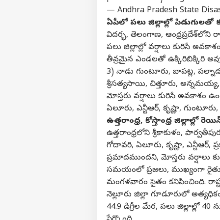
— Andhra Pradesh State Dis
ఏపీలో పలు జిల్లాల్లో పిడుగులతో 
విదర్భ, తెలంగాణ, ఆంధ్రప్రదేశ్‌లో
వ్యక్తి
పలు జిల్లాల్లో వర్షాలు కురిసే అవక
తీవ్రమైన ఎండలతో ఉక్కిరిబిక్కిరి
అగ
3) నాడు గుంటూరు, బాపట్ల, పల్నాడ
హలో గెస్ట్
శ్రీసత్యసాయి, చిత్తూరు, అన్నమయ్య,
ఆంధ్ర
మోస్తరు వర్షాలు కురిసే అవకాశం ఉ
మాతో ప్రచారం చేయండి
ఏలూరు, ఎన్టీఆర్, కృష్ణా, గుంటూరు, 
కేరీర్స్
ఉత్తరాంధ్ర, కోస్తాంధ్ర జిల్లాల్లో రెయిన
మా గురించి
ఉత్తరాంధ్రలోని శ్రీకాకుళం, పార్వ
అభిప్రాయాన్ని పంపండి
గోదావరి, ఏలూరు, కృష్ణా, ఎన్టీఆర్, ప్
ఏపీ 
ప్రమాదముందని, మోస్తరు వర్షాలు కుర
మమ్మల్ని సంప్రదించండి
మెగా
కూట
హైదర
సమయంలో ప్రజలు, ముఖ్యంగా రైతులు,
ప్రైవసీ పాలసీ
సంచ
మంగళవారం సైతం కనిపించింది. రాష్ట్రం
నెల్లూరు జిల్లా గూడూరులో అత్యధికంగా
44.9 డిగ్రీల మేర, పలు జిల్లాల్లో 
పేర్కొంది.