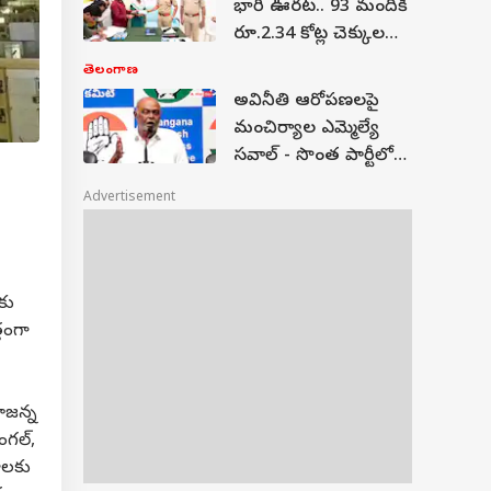
భారీ ఊరట.. 93 మందికి
రూ.2.34 కోట్ల చెక్కుల
పంపిణీ
తెలంగాణ
అవినీతి ఆరోపణలపై
మంచిర్యాల ఎమ్మెల్యే
సవాల్ - సొంత పార్టీలోనే
కుట్ర జరుగుతోందని
Advertisement
ఆగ్రహం
కు
తంగా
ాజన్న
ంగల్,
ాలకు