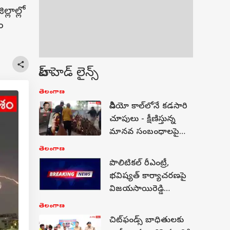
్లాల్లో
ం
టాప్ హెడ్ లైన్స్
తెలంగాణ
వీడియో కాల్‌లోనే కడసారి
చూపులు - క్షీణిస్తున్న
మానవ సంబంధాలపై
సజ్జనార్ ఆవేదన
తెలంగాణ
పొలిటికల్ రీఎంట్రీ,
భవిష్యత్ కార్యాచరణపై
విజయసాయిరెడ్డి
సంచలన పోస్ట్
తెలంగాణ
చిట్‌ఫండ్స్ బాధితులకు