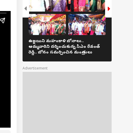
ాయమూర్తుల కొరతపై
చ.. జగన్ కేసుల
ాన్ని రాజ్యసభలో
ెత్తిన ఎంపీ విజయ్
ఉజ్జయిని మహంకాళి బోనాలు..
వరంగల్, ఖమ
అమ్మవారిని దర్శించుకున్న సీఎం రేవంత్
పడ్డ ఆపిల్
రెడ్డి.. బోనం సమర్పించిన మంత్రులు
ఎగబడ్డ జన
Advertisement