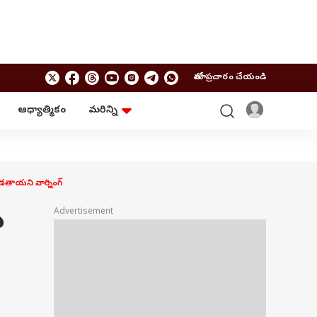
మాతో ప్రచారం చేయండి
ఆధ్యాత్మికం
మరిన్ని
బిజినెస్
ఆంధ్రప్రదేశ్
పర్సనల్ ఫైనాన్స్
అమరావతి
మ్యూచువల్ ఫండ్స్
రాజమండ్రి
ఐపీవో
కర్నూలు
డతాయని వార్నింగ్
బడ్జెట్
తిరుపతి
విజయవాడ
ఆధ్యాత్మికం
ు
Advertisement
నెల్లూరు
వాస్తు
విశాఖపట్నం
శుభసమయం
ఆటో
BRAND WIRE