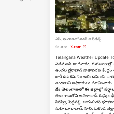
ఏపీ, తెలంగాణలో వెదర్ అప్‌డేట్స్
Source :
X.com
Telangana Weather Update Toda
పడనుంది. బుధవారం, గురువారాల్లో రాష
ఉందని హైదరాబాద్ వాతావరణ కేంద్రం 
భారీ ఉపశమనం లభించనుంది. వాతా
ఉండాలని అధికారులు సూచించారు.
నేడు తెలంగాణలో ఈ జిల్లాల్లో వర్షా
తెలంగాణలోని ఆదిలాబాద్, కుమ్రం భీం
సిరిసిల్ల, పెద్దపల్లి, జయశంకర్‌ భూప
మహబూబాబాద్, హనుమకొండ జిల్లాల్లో