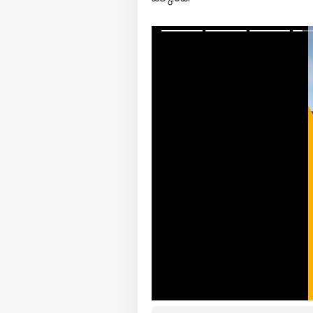
కేసీ
ఇంత 
LOGIN
జీఆ
హరీష
అభ్