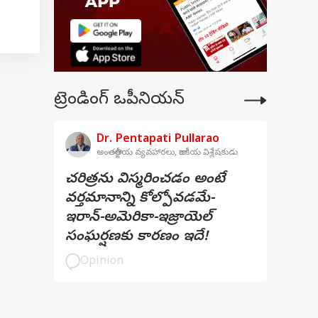
ట్రెండింగ్ ఒపీనియన్
Dr. Pentapati Pullarao
అంతర్జాతీయ వ్యవహారలు, రాజకీయ విశ్లేషకుడు
చరిత్రను విస్మరించడం అంటే
వర్తమానాన్ని కోల్పోవడమే-
ఇరాన్-అమెరికా-ఇజ్రాయెల్
సంఘర్షణకు కారణం ఇదే!
Opinion