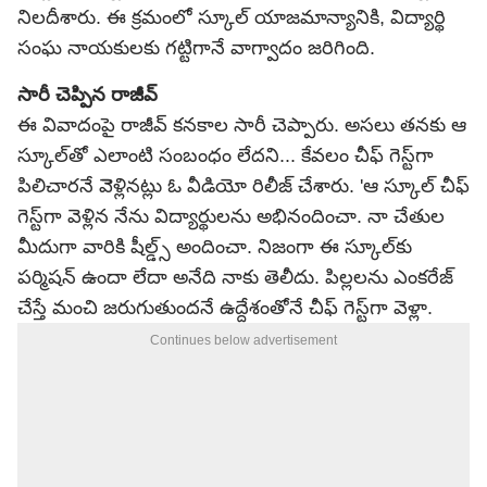
నిలదీశారు. ఈ క్రమంలో స్కూల్ యాజమాన్యానికి, విద్యార్థి
సంఘ నాయకులకు గట్టిగానే వాగ్వాదం జరిగింది.
సారీ చెప్పిన రాజీవ్
ఈ వివాదంపై రాజీవ్ కనకాల సారీ చెప్పారు. అసలు తనకు ఆ
స్కూల్‌తో ఎలాంటి సంబంధం లేదని... కేవలం చీఫ్ గెస్ట్‌గా
పిలిచారనే వెెళ్లినట్లు ఓ వీడియో రిలీజ్ చేశారు. 'ఆ స్కూల్ చీఫ్
గెస్ట్‌గా వెళ్లిన నేను విద్యార్థులను అభినందించా. నా చేతుల
మీదుగా వారికి షీల్డ్స్ అందించా. నిజంగా ఈ స్కూల్‌కు
పర్మిషన్ ఉందా లేదా అనేది నాకు తెలీదు. పిల్లలను ఎంకరేజ్
చేస్తే మంచి జరుగుతుందనే ఉద్దేశంతోనే చీఫ్ గెస్ట్‌గా వెళ్లా.
Continues below advertisement