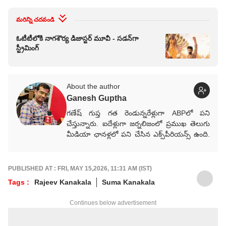
మరిన్ని చదవండి
ఓటీటీలోకి నాగశౌర్య డిజాస్టర్ మూవీ - సడన్‌గా
స్ట్రీమింగ్
About the author
Ganesh Guptha
గణేష్ గుప్త గత రెండున్నరేళ్లుగా ABPలో పని
చేస్తున్నారు. ఐదేళ్లుగా జర్నలిజంలో ప్రముఖ తెలుగు
మీడియా ఛానళ్లలో పని చేసిన ఎక్స్‌పీరియన్స్ ఉంది.
ప్రముఖ మీడియా సంస్థలు ఈటీవీ భారత్,
Way2News, Lokal యాప్స్‌లో కంటెంట్ రైటర్‌గా
సేవలు అందించారు.
PUBLISHED AT : FRI, MAY 15,2026, 11:31 AM (IST)
Tags :
Rajeev Kanakala
Suma Kanakala
Continues below advertisement