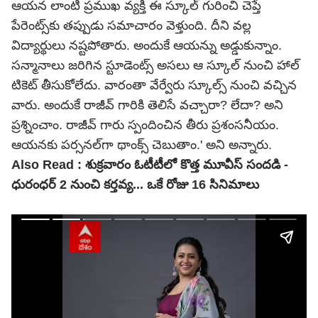
ఆయన లాంటి ప్రముఖ వ్యక్తి ఈ స్కూల్ గురించి చెప్తే
పేరెంట్స్‌కు తప్పుడు సమాచారం వెళ్తుంది. దీని వల్ల
విద్యార్థులు నష్టపోతారు. అందుకే ఆయన్ను అడ్డుకున్నాం.
సన్మానాలు జరిగిన స్టూడెంట్స్ అసలు ఆ స్కూల్ నుంచి హాల్
టికెట్ తీసుకోలేదు. వారంతా వేర్వేరు స్కూల్స్ నుంచి వచ్చిన
వారు. అందుకే రాజీవ్ గారికి తెలిసే వచ్చారా? లేదా? అని
ప్రశ్నించాం. రాజీవ్ గారు స్పందించిన తీరు ప్రశంసనీయం.
ఆయనకు పర్సనల్‌గా థాంక్స్ చెబుతాం.' అని అన్నారు.
Also Read :
శుక్రవారం ఓటీటీలో కొత్త మూవీస్ సందడి -
ధురంధర్ 2 నుంచి కర్తవ్య... ఒకే రోజు 16 సినిమాలు