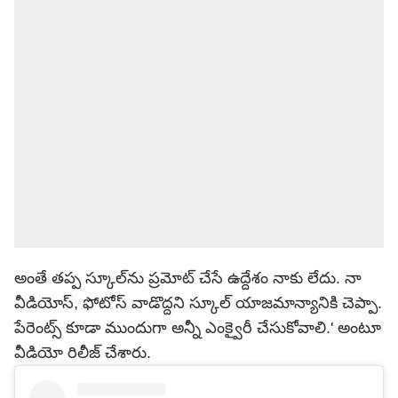
అంతే తప్ప స్కూల్‌ను ప్రమోట్ చేసే ఉద్దేశం నాకు లేదు. నా
వీడియోస్, ఫోటోస్ వాడొద్దని స్కూల్ యాజమాన్యానికి చెప్పా.
పేరెంట్స్ కూడా ముందుగా అన్నీ ఎంక్వైరీ చేసుకోవాలి.' అంటూ
వీడియో రిలీజ్ చేశారు.