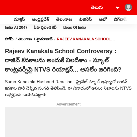
న్యూస్
ఆంధ్రప్రదేశ్
తెలంగాణ
బిజినెస్
ఆటో
బిగ్‌బాస్
స
India At 2047
ఫీఫా ప్రపంచ కప్
Ideas Of India
హోమ్
తెలంగాణ
హైదరాబాద్
RAJEEV KANAKALA SCHOOL
CONTROVERSY : రాజీవ్ కనకాలను అందుకే నిలదీశాం - స్కూల్ కాంట్రవర్సీపై NTVS
Rajeev Kanakala School Controversy :
రియాక్షన్... అసలేం జరిగింది?
రాజీవ్ కనకాలను అందుకే నిలదీశాం - స్కూల్
కాంట్రవర్సీపై NTVS రియాక్షన్... అసలేం జరిగింది?
Suma Kanakala Husband Reaction : ప్రైవేట్ స్కూల్ ఇష్యూలో రాజీవ్
కనకాల సారీ చెప్పిన సంగతి తెలిసిందే. ఈ వివాదంలో అసలు నిజాలను NTVS
అధ్యక్షుడు బయటపెట్టారు.
Advertisement