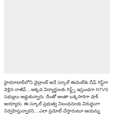
హైదరాబాద్‌లోని వైబ్రాంట్ అనే స్కూల్ ఈవెంట్‌కు చీఫ్ గెస్ట్‌గా
వెళ్లిన రాజీవ్... అక్కడ విద్యార్థులకు గిఫ్ట్స్ ఇస్తుండగా NTVS
సభ్యులు అడ్డుకున్నారు. దీంతో అంతా ఒక్కసారిగా షాక్
అయ్యారు. ఈ స్కూల్ ప్రభుత్వ నిబంధనలకు విరుద్ధంగా
నిర్వహిస్తున్నారని... ఎలా ప్రమోట్ చేస్తారంటూ ఆయన్ను