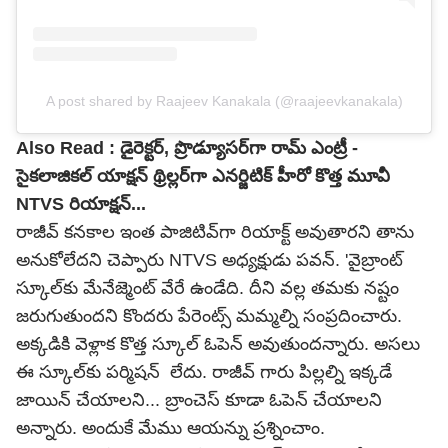
A post shared by Raajeev Kanakala (@raajeevkanakala)
Also Read :
డైరెక్టర్, ప్రొడ్యూసర్‌గా రామ్ ఎంట్రీ -
సైకలాజికల్ యాక్షన్ థ్రిల్లర్‌గా ఎనర్జిటిక్ హీరో కొత్త మూవీ
NTVS రియాక్షన్...
రాజీవ్ కనకాల ఇంత పాజిటివ్‌గా రియాక్ట్ అవుతారని తాను
అనుకోలేదని చెప్పారు NTVS అధ్యక్షుడు పవన్. 'వైబ్రాంట్
స్కూల్‌కు మేనేజ్మెంట్ వేరే ఉండేది. దీని వల్ల తమకు నష్టం
జరుగుతుందని కొందరు పేరెంట్స్ మమ్మల్ని సంప్రదించారు.
అక్కడికి వెళ్లాక కొత్త స్కూల్ ఓపెన్ అవుతుందన్నారు. అసలు
ఈ స్కూల్‌కు పర్మిషన్ లేదు. రాజీవ్ గారు పిల్లల్ని ఇక్కడే
జాయిన్ చేయాలని... బ్రాంచెస్ కూడా ఓపెన్ చేయాలని
అన్నారు. అందుకే మేము ఆయన్ను ప్రశ్నించాం.