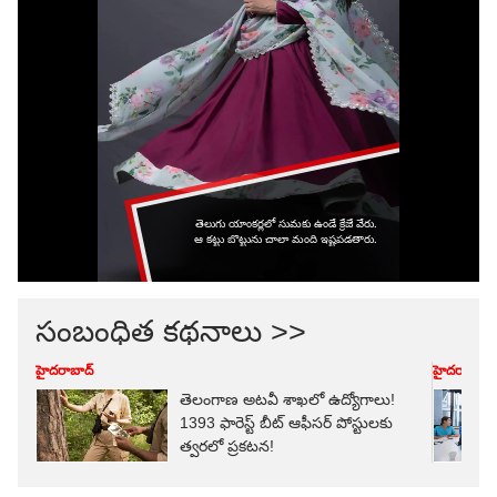
సంబంధిత కథనాలు >>
హైదరాబాద్
హైదరాబాద్
తెలంగాణ అటవీ శాఖలో ఉద్యోగాలు!
1393 ఫారెస్ట్ బీట్ ఆఫీసర్‌ పోస్టులకు
త్వరలో ప్రకటన!