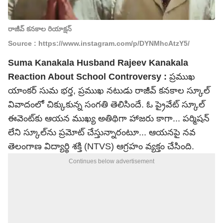
రాజీవ్ కనకాల రియాక్షన్
Source : https://www.instagram.com/p/DYNMhcAtzY5/
Suma Kanakala Husband Rajeev Kanakala
Reaction About School Controversy :
ప్రముఖ
యాంకర్ సుమ భర్త, ప్రముఖ నటుడు రాజీవ్ కనకాల స్కూల్
వివాదంలో చిక్కుకున్న సంగతి తెలిసిందే. ఓ ప్రైవేట్ స్కూల్
ఈవెంట్‌కు ఆయన ముఖ్య అతిథిగా హాజరు కాగా... పర్మిషన్
లేని స్కూల్‌ను ప్రమోట్ చేస్తున్నారంటూ... ఆయనపై నవ
తెలంగాణ విద్యార్థి శక్తి (NTVS) ఆగ్రహం వ్యక్తం చేసింది.
Continues below advertisement