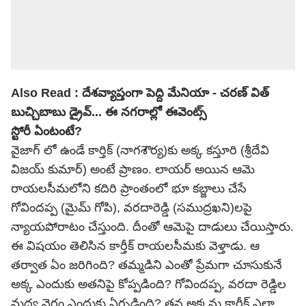
Also Read :
దేశవ్యాప్తంగా పెద్ది మేనియా - చరణ్ విత్
బుచ్చిబాబు డ్రైవ్... ఈ నగరాల్లో ఈవెంట్స్
స్టోరీ ఏంటంటే?
వైజాగ్ లో ఉండే కార్తిక్ (నాగశౌర్య)కు అక్క కస్తూరి (శ్రీదేవి
విజయ్ కుమార్) అంటే ప్రాణం. లాయర్ అయిన ఆమె
రాయలసీమలోని కదిరి ప్రాంతంలో భూ కబ్జాలు చేసే
గోవిందప్ప (మైమ్ గోపి), వరదారెడ్డి (సముద్రఖని)లపై
న్యాయపోరాటం చేస్తుంది. దీంతో ఆమెపై దాడులు చేయిస్తారు.
ఈ విషయం తెలిసిన కార్తీక్ రాయలసీమకు వెళ్తాడు. ఆ
తర్వాత ఏం జరిగింది? తమ్మడిని ఎంతో ప్రేమగా చూసుకునే
అక్క ఎందుకు అతనిపై కోప్పడింది? గోవిందప్ప, వరదా రెడ్డిల
మధ్య వైరం ఎందుకు ఏర్పడింది? తన అక్కను కార్తీక్ ఎలా