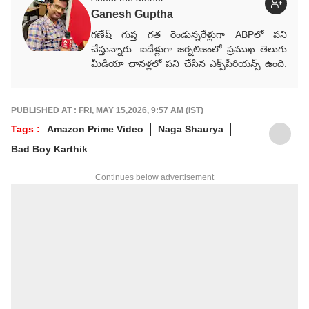
Ganesh Guptha
గణేష్ గుప్త గత రెండున్నరేళ్లుగా ABPలో పని
చేస్తున్నారు. ఐదేళ్లుగా జర్నలిజంలో ప్రముఖ తెలుగు
మీడియా ఛానళ్లలో పని చేసిన ఎక్స్‌పీరియన్స్ ఉంది.
ప్రముఖ మీడియా సంస్థలు ఈటీవీ భారత్,
Way2News, Lokal యాప్స్‌లో కంటెంట్ రైటర్‌గా
సేవలు అందించారు.
PUBLISHED AT : FRI, MAY 15,2026, 9:57 AM (IST)
Tags :
Amazon Prime Video
Naga Shaurya
Bad Boy Karthik
Continues below advertisement