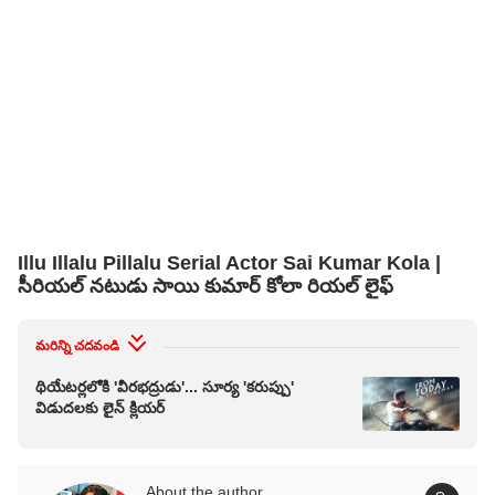
Illu Illalu Pillalu Serial Actor Sai Kumar Kola |
సీరియల్ నటుడు సాయి కుమార్ కోలా రియల్ లైఫ్
మరిన్ని చదవండి
థియేటర్లలోకి 'వీరభద్రుడు'... సూర్య 'కరుప్పు'
విడుదలకు లైన్ క్లియర్
About the author