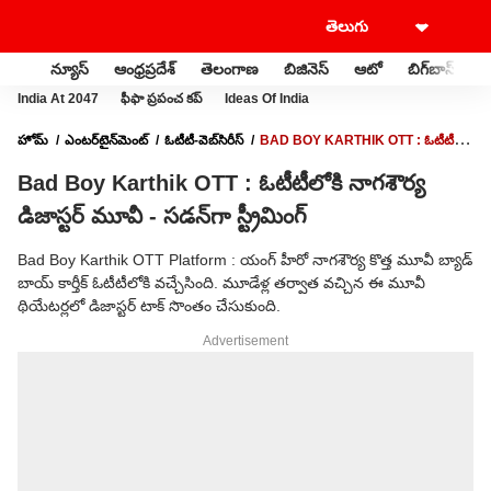
న్యూస్
ఆంధ్రప్రదేశ్
తెలంగాణ
బిజినెస్
ఆటో
బిగ్‌బాస్
స
India At 2047
ఫీఫా ప్రపంచ కప్
Ideas Of India
హోమ్
ఎంటర్‌టైన్‌మెంట్‌
ఓటీటీ-వెబ్‌సిరీస్‌
BAD BOY KARTHIK OTT : ఓటీటీలోకి
నాగశౌర్య డిజాస్టర్ మూవీ - సడన్‌గా స్ట్రీమింగ్
Bad Boy Karthik OTT : ఓటీటీలోకి నాగశౌర్య
డిజాస్టర్ మూవీ - సడన్‌గా స్ట్రీమింగ్
Bad Boy Karthik OTT Platform : యంగ్ హీరో నాగశౌర్య కొత్త మూవీ బ్యాడ్
బాయ్ కార్తీక్ ఓటీటీలోకి వచ్చేసింది. మూడేళ్ల తర్వాత వచ్చిన ఈ మూవీ
థియేటర్లలో డిజాస్టర్ టాక్ సొంతం చేసుకుంది.
Advertisement