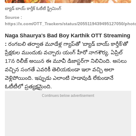
బ్యాడ్ బాయ్ కార్తీక్ ఓటీటీ స్ట్రీమింగ్
Source :
https://x.com/OTT_Trackers/status/2055119439495127050/phot
Naga Shaurya's Bad Boy Karthik OTT Streaming
:
రంగబలి తర్వాత మూడేళ్ల గ్యాప్‌తో 'బ్యాడ్ బాయ్ కార్తీక్'తో
ప్రేక్షకుల ముందుకు వచ్చారు యంగ్ హీరో నాగశౌర్య. ఏప్రిల్
17న రిలీజ్ అయిన ఈ మూవీ డిజాస్టర్‌గా నిలిచింది. అసలు
వచ్చిన సంగతే ఎవరికీ తెలియకుండా ఇలా వచ్చి అలా
వెళ్లిపోయింది. ఇప్పుడు ఎలాంటి హడావుడి లేకుండానే
ఓటీటీలో ప్రత్యక్షమైంది.
Continues below advertisement