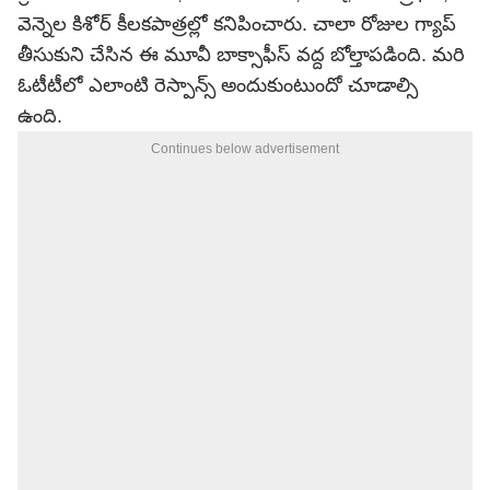
వెన్నెల కిశోర్ కీలకపాత్రల్లో కనిపించారు. చాలా రోజుల గ్యాప్
తీసుకుని చేసిన ఈ మూవీ బాక్సాఫీస్ వద్ద బోల్తాపడింది. మరి
ఓటీటీలో ఎలాంటి రెస్పాన్స్ అందుకుంటుందో చూడాల్సి
ఉంది.
Continues below advertisement