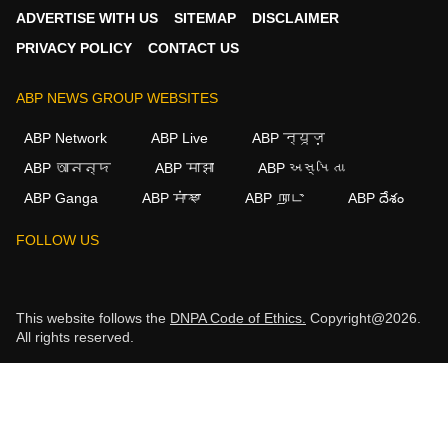
ADVERTISE WITH US
SITEMAP
DISCLAIMER
PRIVACY POLICY
CONTACT US
ABP NEWS GROUP WEBSITES
ABP Network
ABP Live
ABP न्यूज़
ABP আনন্দ
ABP माझा
ABP અસ્મિતા
ABP Ganga
ABP ਸਾਂਝਾ
ABP நாடு
ABP దేశం
FOLLOW US
This website follows the
DNPA Code of Ethics.
Copyright@2026.
All rights reserved.