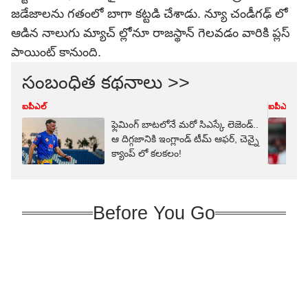
జడేజాలను గతంలో బాగా కట్టడి చేశాడు. న్యూ చండీగఢ్ లో
ఆడిన నాలుగు మ్యాచ్ ల్లోనూ రాజస్థాన్ గెలవడం వారికి ప్లస్
పాయింట్ కానుంది.
సంబంధిత కథనాలు >>
ఐపీఎల్
ఐపీఎల్
ఫ్లెమింగ్ బాటలోనే మరో సిఎస్కే లెజెండ్..
ఆ దిగ్గజానికి ఇంగ్లాండ్ టీమ్ ఆఫర్, చెన్నై
క్యాంప్ లో క‌ల‌క‌లం!
Before You Go