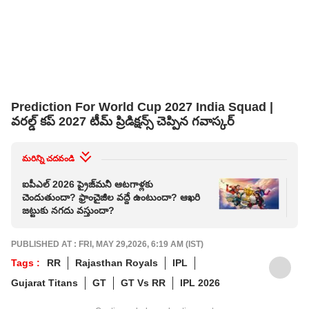
Prediction For World Cup 2027 India Squad |
వరల్డ్ కప్ 2027 టీమ్ ప్రిడిక్షన్స్ చెప్పిన గవాస్కర్
మరిన్ని చదవండి
ఐపీఎల్‌ 2026 ప్రైజ్‌మనీ ఆటగాళ్లకు
పతిద
చెందుతుందా? ఫ్రాంచైజీల వద్దే ఉంటుందా? ఆఖరి
కెప్
జట్టుకు నగదు వస్తుందా?
మై
PUBLISHED AT : FRI, MAY 29,2026, 6:19 AM (IST)
Tags :
RR
Rajasthan Royals
IPL
Gujarat Titans
GT
GT Vs RR
IPL 2026