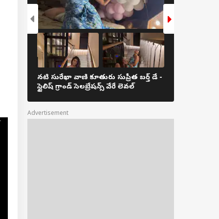
రాబాద్‌ వాసులకు
‌ న్యూస్! ఆర్టీసీ,
రోకు ఒకటే పాస్ !
పటి నుంచి ప్రారంభం?
నటి సురేఖా వాణి కూతురు సుప్రీత బర్త్ డే -
సమంత లేటెస్ట్ 
స్టైలిష్ గ్రాండ్ సెలబ్రేషన్స్ వేరే లెవల్
అంటూ...
Advertisement