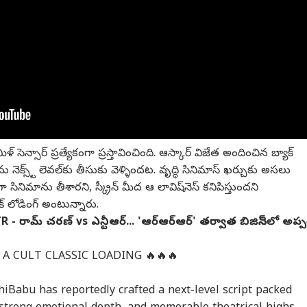
గత కార్నర్
్ర కథనాలు
టాప్ రీల్స్
ావతి
హైదరాబాద్
ఆట
హైద
ెన్సార్ ప్రత్యేకంగా ప్రస్తావించింది. ఆస్కార్ విజేత అందించిన బ్యాక్
‌ను నెక్స్ట్ లెవల్‌కు తీసుకు వెళ్ళిందట. వృద్ధి సినిమాస్ ఖర్చుకు అసలు
ినిమాను తీశారని, స్క్రీన్ మీద ఆ లావిష్‌నెస్ కనిపిస్తుందని
ిక్ లోడింగ్ అంటున్నారు.
్ వివేకా హత్య కేసు..
మెడికల్ స్టూడెంట్
లైంగిక వేధింపుల కేసు..
హైడ్
రామ్ చరణ్ vs ఎన్టీఆర్... 'ఆర్ఆర్ఆర్' తర్వాత బిజినెస్‌లో అప్ప
ాయం చేయాలంటూ
ప్రియాంక పరిస్థితి అత్యంత
TBA జనరల్ సెక్రటరీ
రంగ
్రపతికి ద్రౌపది
పతి
విషమం.. నిందితులను
జాబ్స్
పృథ్వీశ్వర్ రెడ్డిపై సస్పెన్షన్
ఇండియా
ధిక
హైద
్ముకు సునీత లేఖ
ఉరితీయాలని తండ్రి
వేటు
: A CULT CLASSIC LOADING 🔥🔥🔥
డిమాండ్
hiBabu
has reportedly crafted a next-level script packed