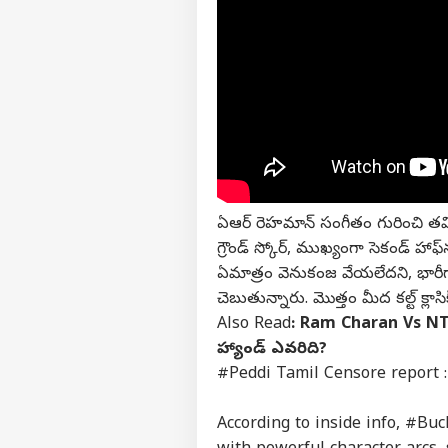
వ్యక్తి
అగ
హలో గెస్ట్
అమర
మాతో ప్రచారం చేయండి
ఏఆర్ రెహమాన్ సంగీతం గురించి తమిళ్ స
కేరీర్స్
గ్రౌండ్ స్కోర్, ముఖ్యంగా సెకండ్ హాఫ్
మా గురించి
ఏమాత్రం వెనుకంజ వేయలేదని, భారీగా స
చెబుతున్నారు. మొత్తం మీద కల్ట్ క్లాస
అభిప్రాయాన్ని పంపండి
వైఎస
Also Read
:
Ram Charan Vs NTR - 
మమ్మల్ని సంప్రదించండి
న్య
హ్యాండ్ ఎవరిది?
రాష్ట
తిరు
ప్రైవసీ పాలసీ
ముర
#Peddi
Tamil Censore report 
According to inside info,
#Buc