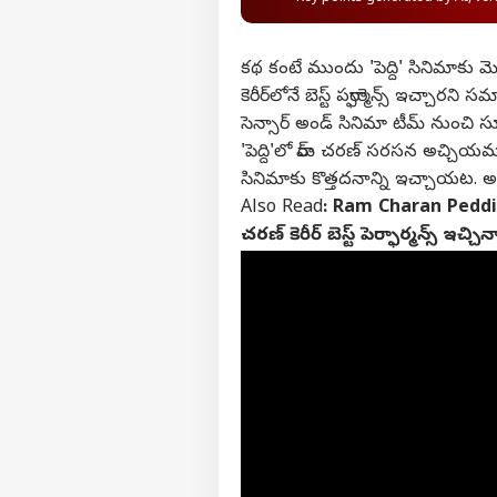
కథ కంటే ముందు 'పెద్ది' సినిమాకు మెయిన
కెరీర్‌లోనే బెస్ట్ పర్ఫార్మెన్స్ ఇచ్చ
సెన్సార్ అండ్ సినిమా టీమ్ నుంచి సూపర
'పెద్ది'లో రామ్ చరణ్ సరసన అచ్చియమ్
సినిమాకు కొత్తదనాన్ని ఇచ్చాయట. అ
Also Read
:
Ram Charan Peddi Fi
చరణ్ కెరీర్ బెస్ట్ పెర్ఫార్మన్స్ ఇచ్చ