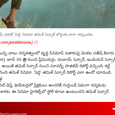
 చరణ్ 'పెద్ది' సినిమా తమిళ్ సెన్సార్ బోర్డుకు బాగా నచ్చిందట.
m.com/peddimovie/
చ్చి బాబు దర్శకత్వంలో వృద్ధి సినిమాస్ పతాకంపై వెంకట సతీష్ కిలారు
. జూన్ 3న రాత్రి నుంచి ప్రీమియర్లు.
దుబాయ్ సెన్సార్
, ఇండియన్ సెన్సార
ి. అయితే తమిళ్ సెన్సార్ నుంచి సూపర్బ్ పాజిటివ్ రిపోర్ట్ వచ్చింది. కల్ట్
ేసింది తమిళ్ సినిమా. 'పెద్ది' తమిళ్ సెన్సార్ రిపోర్ట్ ఎలా ఉందో చూడండి.
్!
షనల్ డెప్త్, థియేటర్లలో ప్రేక్షకులు అందరికీ గుర్తుండే విధంగా దర్శకుడు
రెడీ చేశారట. ఈ సినిమా హైలెట్స్‌లో స్టోరీ కూడా ఉంటుందని తమిళ్ సెన్సార్
rified by newsroom