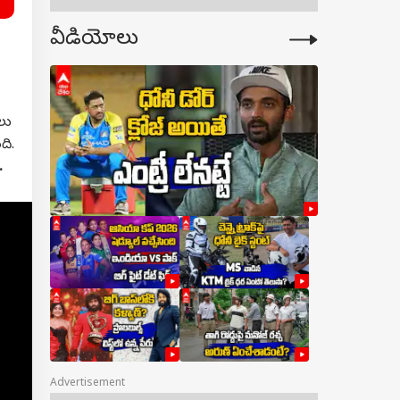
వీడియోలు
లు
ది.
.
Advertisement