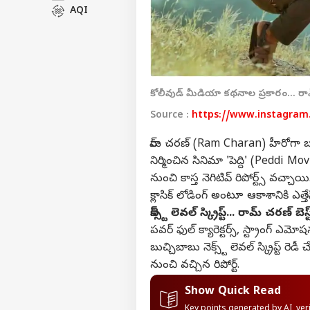
AQI
కోలీవుడ్ మీడియా కథనాల ప్రకారం... రామ్
Source :
https://www.instagra
రామ్ చరణ్ (Ram Charan) హీరోగా బు
నిర్మించిన సినిమా
'పెద్ది'
(Peddi Movie)
నుంచి కాస్త నెగిటివ్ రిపోర్ట్స్ వచ్చాయ
క్లాసిక్ లోడింగ్ అంటూ ఆకాశానికి ఎత్త
నెక్స్ట్ లెవల్ స్క్రిప్ట్... రామ్ చరణ్ బెస్ట
పవర్ ఫుల్ క్యారెక్టర్స్, స్ట్రాంగ్ ఎమో
బుచ్చిబాబు నెక్స్ట్ లెవల్ స్క్రిప్ట్ 
నుంచి వచ్చిన రిపోర్ట్.
Show Quick Read
Key points generated by AI, ve