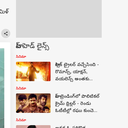
మిళ్
టాప్ హెడ్ లైన్స్
సినిమా
టాక్సిక్ ట్రైలర్ వచ్చేసింది -
రొమాన్స్, యాక్షన్,
వయలెన్స్ అంతకు
మించి...
సినిమా
టాప్ ట్రెండింగ్‌లో పొలిటికల్
క్రైమ్ థ్రిల్లర్ - రెండు
ఓటీటీల్లో రఘు కుంచె
మూవీ సూపర్ రెస్పాన్స్...
సినిమా
డోంట్ మిస్