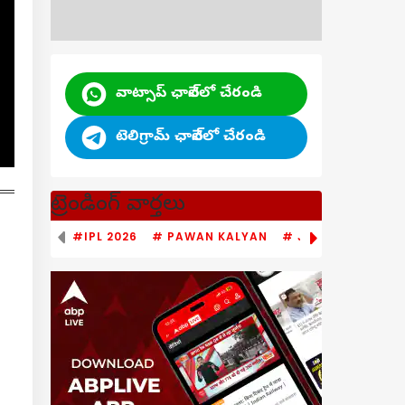
వాట్సాప్ ఛానెల్‌లో చేరండి
టెలిగ్రామ్ ఛానెల్‌లో చేరండి
ట్రెండింగ్ వార్తలు
#IPL 2026
# PAWAN KALYAN
# JAGAN MOHAN 