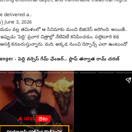
 strong emotional depth, and memorable theatrical highs.
స్ జగన్ ఇంటి ముందే
ఎస్సీ, ఎస్టీ, బీసీల కోసమే
"క్యాంపస్ లైఫ్‌కు, బయటి
హైద
ుంబంతో
SBI క్లర్క్ నోటిఫికేషన్!
ప్రపంచానికి చాలా తేడా
గుడ్
ve delivered a…
్మ*హత్య
అర్హతలు, దరఖాస్తు
ఉంది, ప్రశ్న గుర్తించి
మెట్
s)
June 3, 2026
ుకుంటా" భూమన
విధానం పూర్తి వివరాలు
సమాధానాలు
ఎప్
తుడి హెచ్చరిక!
ఇవే!
వెతుక్కోవాలి" ఐఐటి
చేయడం వల్ల తమిళంలో ఆ సినిమాకు మంచి బిజినెస్ జరిగింది. అయితే...
ఢిల్లీలో ప్రధాని మోదీ
ుడు 'పెద్ది' ప్రచార చిత్రాల్లో నేటివిటీ కనిపించడం, పల్లెటూరి కథ
ప్రసంగం
 ఆసక్తి కనబరుస్తున్నారు. మరి, అక్కడ నుంచి రెస్పాన్స్ ఎలా ఉంటుందో
r - పెద్ది వర్సెస్ గేమ్ ఛేంజర్... ఫ్లాప్ తర్వాత రామ్ చరణ్