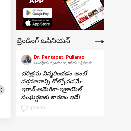
ట్రెండింగ్ ఒపీనియన్
Dr. Pentapati Pullarao
అంతర్జాతీయ వ్యవహారలు, రాజకీయ విశ్లేషకుడు
చరిత్రను విస్మరించడం అంటే
వర్తమానాన్ని కోల్పోవడమే-
ఇరాన్-అమెరికా-ఇజ్రాయెల్
సంఘర్షణకు కారణం ఇదే!
Opinion