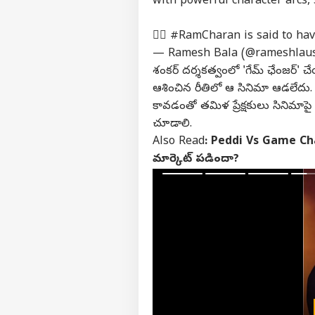
with powerful character arcs,
"వైఎ
కుట
👉🏻
#RamCharan
is said to ha
LOGIN
ఆ*త
— Ramesh Bala (@rameshlau
చేస
బాధి
శంకర్ దర్శకత్వంలో 'గేమ్ ఛేంజర్' 
ఆశించిన రీతిలో ఆ సినిమా ఆడలేదు. ఇప్ప
కావడంతో తమిళ ప్రేక్షకులు సినిమాపై
చూడాలి.
Also Read
:
Peddi Vs Game Change
మార్కెట్ పడిందా?