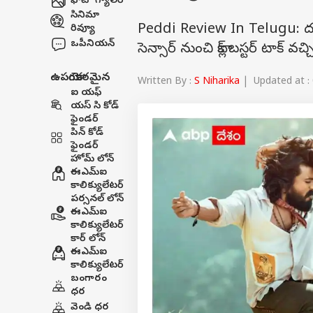
ఫోటో గ్యాలరీ
సినిమా
Peddi Review In Telugu: దుబాయ్,
రివ్యూ
ఒపీనియన్
సెన్సార్ నుంచి బ్లాక్ బస్టర్ టాక్ వచ
ఉపయోగకరమైన
Written By :
S Niharika
| Updated at : 
ఐ యఫ్
యస్ సి కోడ్
ఫైండర్
పిన్ కోడ్
ఫైండర్
హోమ్ లోన్
ఈఎమ్ఐ
కాలిక్యులేటర్
పర్సనల్ లోన్
ఈఎమ్ఐ
కాలిక్యులేటర్
కార్ లోన్
ఈఎమ్ఐ
కాలిక్యులేటర్
బంగారం
ధర
వెండి ధర