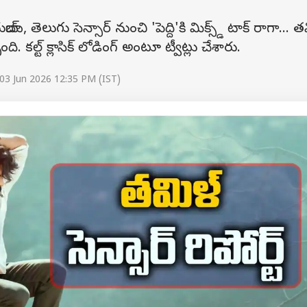
 తెలుగు సెన్సార్ నుంచి 'పెద్ది'కి మిక్స్డ్ టాక్ రాగా... త
్చింది. కల్ట్ క్లాసిక్ లోడింగ్ అంటూ ట్వీట్లు చేశారు.
03 Jun 2026 12:35 PM (IST)