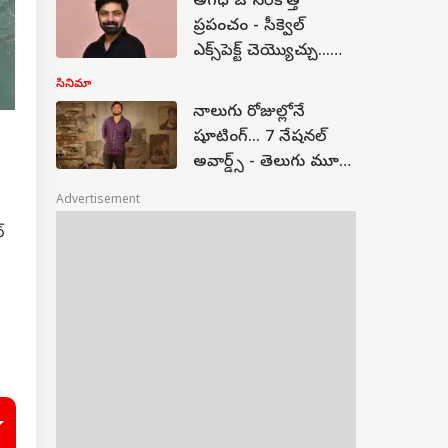
అగధ ఓ సరికొత్త
ప్రపంచం - సీక్వెల్
ఎక్స్‌పెక్ట్ చెయ్యొచ్చు...
హీరో శ్రవణ్ రెడ్డి రియాక్షన్
సినిమా
నాలుగు రోజుల్లోనే
షూటింగ్... 7 నేషనల్
అవార్డ్స్ - తెలుగు మూవీ
డైరెక్ట్‌గా ఓటీటీ స్ట్రీమింగ్
Advertisement
్