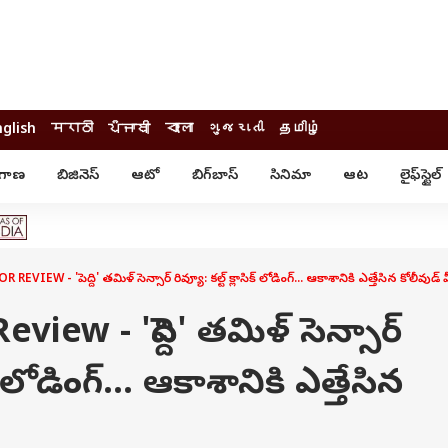
nglish
मराठी
ਪੰਜਾਬੀ
বাংলা
ગુજરાતી
தமிழ்
ంగాణ
బిజినెస్
ఆటో
బిగ్‌బాస్
సినిమా
ఆట
లైఫ్‌స్టైల్‌
్టైల్
ఆరోగ్యం
ఎంటర్‌టైన్మెంట్
కార్నర్
కరోనా
సినిమా
ం
ఆయుర్వేదం
సినిమా రివ్యూ
ఓటీటీ-వెబ్‌సిరీస్‌
VIEW - 'పెద్ది' తమిళ్ సెన్సార్ రివ్యూ: కల్ట్ క్లాసిక్ లోడింగ్... ఆకాశానికి ఎత్తేసిన కోలీవుడ
ఆట
టీవీ
గాసిప్స్
క్రికెట్
ew - 'పెద్ది' తమిళ్ సెన్సార్
ఐపీఎల్
్
ట్రెండింగ్
ిక్ లోడింగ్... ఆకాశానికి ఎత్తేసిన
యువ
్ చెక్
INDIA AT 2047
ఎడ్యుకేషన్