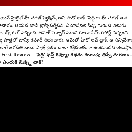
్ హైలైట్ రామ్ చరణ్ పెర్ఫార్మెన్స్ అని మరో టాక్. 'పెద్ది'గా రామ్ చరణ్ తన
ారని సమాచారం. ఆయన బాడీ ట్రాన్స్‌ఫర్మేషన్, ఎమోషనల్ సీన్స్ గురించి తెలుగు
్బ్ టాక్ వచ్చింది. తమిళ్ సెన్సార్ నుంచి కూడా సేమ్ రిపోర్ట్ వచ్చింది.
మ పాత్రలో జాన్వీ కపూర్ నటించారు. ఆమెతో హీరో లవ్ ట్రాక్, ఆ సన్నివేశా
లాగే జగపతి బాబు పాత్ర సైతం చాలా శక్తివంతంగా ఉంటుందని తెలుస్తోం
rst Review - 'పెద్ది' ఫస్ట్ రివ్యూ: కథను మలుపు తిప్పే మరణం..
ినా ఎందుకీ మిక్స్డ్ టాక్?