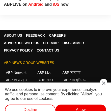
ABPLIVE on
Android
and
iOS
now!
ABOUT US
FEEDBACK
CAREERS
ADVERTISE WITH US
SITEMAP
DISCLAIMER
PRIVACY POLICY
CONTACT US
ABP NEWS GROUP WEBSITES
ABP Network
ABP Live
ABP न्यूज़
ABP আনন্দ
ABP माझा
ABP અસ્મિતા
×
ABP Ganga
ABP ਸਾਂਝਾ
ABP நாடு
ABP దేశం
We use cookies to improve your experience, analyze
traffic, and personalize content. By clicking "Allow", you
FOLLOW US
agree to our use of cookies.
Decline
Allow