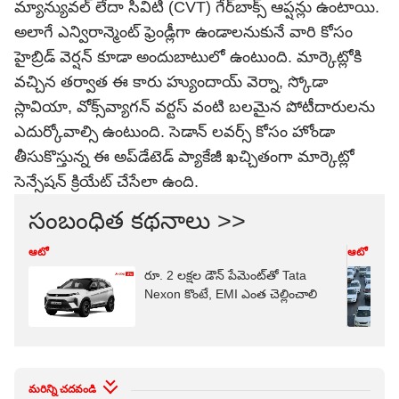
మ్యాన్యువల్ లేదా సివిటి (CVT) గేర్‌బాక్స్ ఆప్షన్లు ఉంటాయి.
అలాగే ఎన్విరాన్మెంట్ ఫ్రెండ్లీగా ఉండాలనుకునే వారి కోసం
హైబ్రిడ్ వెర్షన్ కూడా అందుబాటులో ఉంటుంది.
మార్కెట్లోకి
వచ్చిన తర్వాత ఈ కారు హ్యుందాయ్ వెర్నా, స్కోడా
స్లావియా, వోక్స్‌వ్యాగన్ వర్టస్ వంటి బలమైన పోటీదారులను
ఎదుర్కోవాల్సి ఉంటుంది. సెడాన్ లవర్స్ కోసం హోండా
తీసుకొస్తున్న ఈ అప్‌డేటెడ్ ప్యాకేజీ ఖచ్చితంగా మార్కెట్లో
సెన్సేషన్ క్రియేట్ చేసేలా ఉంది.
సంబంధిత కథనాలు >>
ఆటో
ఆటో
రూ. 2 లక్షల డౌన్ పేమెంట్‌తో Tata
Nexon కొంటే, EMI ఎంత చెల్లించాలి
మరిన్ని చదవండి