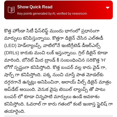
Show Quick Read
Key points generated by AI, verified by newsroom
కొత్త హోండా సిటీ ఫేస్‌లిఫ్ట్ ముందు భాగంలో ప్రధానంగా
మార్పులు కనిపిస్తున్నాయి. కొత్తగా డిజైన్ చేసిన ఎల్‌ఈడీ
(LED) హెడ్‌ల్యాంప్స్, వాటిలోనే ఇంటిగ్రేటెడ్ డీఆర్ఎల్స్
(DRLs) కారుకు మంచి లుక్ ఇస్తున్నాయి. గ్రిల్ డిజైన్ కూడా
మారింది, బోనెట్ మీద బ్రాండ్ కి సంబంధించిన సరికొత్త 'H'
లోగో స్పష్టంగా కనిపిస్తోంది. కొత్త బంపర్ వల్ల కారు వైడ్ గా,
షార్ప్ గా కనిపిస్తోంది. పక్క నుంచి చూస్తే పాత మోడల్‌కు
దగ్గరగానే ఉన్నట్లు అనిపించినా, అలాయ్ వీల్స్ డిజైన్ మాత్రం
అప్‌డేట్ అయింది. వెనుక వైపు టెయిల్ ల్యాంప్స్ తో పాటు
బంపర్ లో కూడా చిన్నపాటి మార్పులు ఉండే అవకాశం
కనిపిస్తోంది. ఓవరాల్ గా కారు గతంలో కంటే ఇంకాస్త స్టైలిష్ గా
తయారైంది.