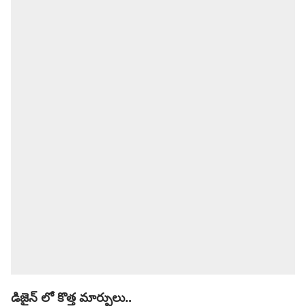
డిజైన్ లో కొత్త మార్పులు..