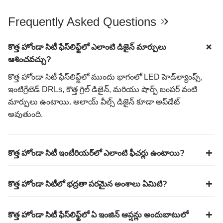
Frequently Asked Questions
కొత్త హోండా సిటీ ఫేస్‌లిఫ్ట్‌లో ఎలాంటి డిజైన్ మార్పులు
ఆశించవచ్చు?
కొత్త హోండా సిటీ ఫేస్‌లిఫ్ట్‌లో ముందు భాగంలో LED హెడ్‌ల్యాంప్స్,
ఇంటిగ్రేటెడ్ DRLs, కొత్త గ్రిల్ డిజైన్, మరియు షార్ప్ బంపర్ వంటి
మార్పులు ఉంటాయి. అలాయ్ వీల్స్ డిజైన్ కూడా అప్‌డేట్
అవుతుంది.
కొత్త హోండా సిటీ ఇంటీరియర్‌లో ఎలాంటి ఫీచర్లు ఉంటాయి?
కొత్త హోండా సిటీలో భద్రతా పరమైన అంశాలు ఏమిటి?
కొత్త హోండా సిటీ ఫేస్‌లిఫ్ట్‌లో ఏ ఇంజిన్‌ ఆప్షన్లు అందుబాటులో