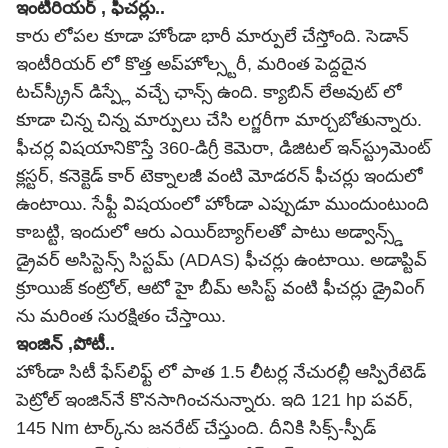
ఇంటీరియర్ , ఫీచర్లు..
కారు లోపల కూడా హోండా భారీ మార్పులే చేస్తోంది. సెడాన్
ఇంటీరియర్ లో కొత్త అప్‌హోల్స్టరీ, మరింత పెద్దదైన
టచ్‌స్క్రీన్ డిస్ప్లే వచ్చే ఛాన్స్ ఉంది. క్యాబిన్ లేఅవుట్ లో
కూడా చిన్న చిన్న మార్పులు చేసి లగ్జరీగా మార్చబోతున్నారు.
ఫీచర్ల విషయానికొస్తే 360-డిగ్రీ కెమెరా, డిజిటల్ ఇన్‌స్ట్రుమెంట్
క్లస్టర్, కనెక్టెడ్ కార్ టెక్నాలజీ వంటి మోడరన్ ఫీచర్లు ఇందులో
ఉంటాయి. సేఫ్టీ విషయంలో హోండా ఎప్పుడూ ముందుంటుంది
కాబట్టి, ఇందులో ఆరు ఎయిర్‌బ్యాగ్‌లతో పాటు అడ్వాన్స్డ్
డ్రైవర్ అసిస్టెన్స్ సిస్టమ్ (ADAS) ఫీచర్లు ఉంటాయి. అడాప్టివ్
క్రూయిజ్ కంట్రోల్, ఆటో హై బీమ్ అసిస్ట్ వంటి ఫీచర్లు డ్రైవింగ్
ను మరింత సురక్షితం చేస్తాయి.
ఇంజిన్ ,పోటీ..
హోండా సిటీ ఫేస్‌లిఫ్ట్ లో పాత 1.5 లీటర్ల నేచురల్లీ ఆస్పిరేటెడ్
పెట్రోల్ ఇంజిన్‌నే కొనసాగించనున్నారు. ఇది 121 hp పవర్,
145 Nm టార్క్‌ను జనరేట్ చేస్తుంది. దీనికి సిక్స్-స్పీడ్