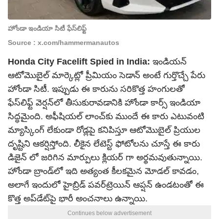
హోండా ఇండియా సిటీ ఫేస్‌లిఫ్ట్
Source : x.com/hammermanautos
Honda City Facelift Spied in India:
ఇండియ‌న్
ఆటోమొబైల్ మార్కెట్లో ప్రీమియం సెడాన్ అంటే గుర్తొచ్చే పేరు
హోండా సిటీ. ఇప్పుడు ఈ కారును సరికొత్త హంగులతో
ఫేస్‌లిఫ్ట్ వెర్షన్‌లో తీసుకురావడానికి హోండా కార్స్ ఇండియా
సిద్ధమైంది. అఫీషియల్ లాంచ్‌కు ముందే ఈ కారు ఎటువంటి
మ్యాస్కింగ్ లేకుండా రోడ్లపై కనిపిస్తూ ఆటోమొబైల్ ప్రియుల
దృష్టిని ఆకర్షిస్తోంది. లీకైన లేటెస్ట్ ఫోటోలను చూస్తే ఈ కారు
డిజైన్ లో జరిగిన మార్పులు క్లియర్ గా అర్థమవుతున్నాయి.
హోండా బ్రాండ్‌లో ఇది అత్యంత కీలకమైన మోడల్ కావడం,
అలాగే ఇందులో హైబ్రిడ్ పవర్‌ట్రెయిన్ ఆప్షన్ ఉండటంతో ఈ
కొత్త అప్‌డేట్‌పై భారీ అంచనాలు ఉన్నాయి.
Continues below advertisement