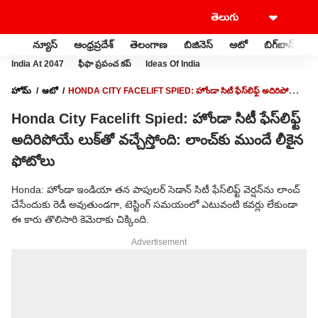
న్యూస్
ఆంధ్రప్రదేశ్
తెలంగాణ
బిజినెస్
ఆటో
బిగ్‌బాస్
స
India At 2047
ఫీఫా ప్రపంచ కప్
Ideas Of India
హోమ్
ఆటో
HONDA CITY FACELIFT SPIED: హోండా సిటీ ఫేస్‌లిఫ్ట్ అదిరిపోయే
లుక్‌తో వచ్చేస్తోంది: లాంచ్‌కు ముందే లీకైన ఫోటోలు
Honda City Facelift Spied: హోండా సిటీ ఫేస్‌లిఫ్ట్
అదిరిపోయే లుక్‌తో వచ్చేస్తోంది: లాంచ్‌కు ముందే లీకైన
ఫోటోలు
Honda: హోండా ఇండియా తన పాపులర్ సెడాన్ సిటీ ఫేస్‌లిఫ్ట్ వెర్షన్‌ను లాంచ్
చేసేందుకు రెడీ అవుతుండగా, టెస్టింగ్ సమయంలో ఎటువంటి కవర్లు లేకుండా
ఈ కారు తొలిసారి కెమెరాకు చిక్కింది.
Advertisement