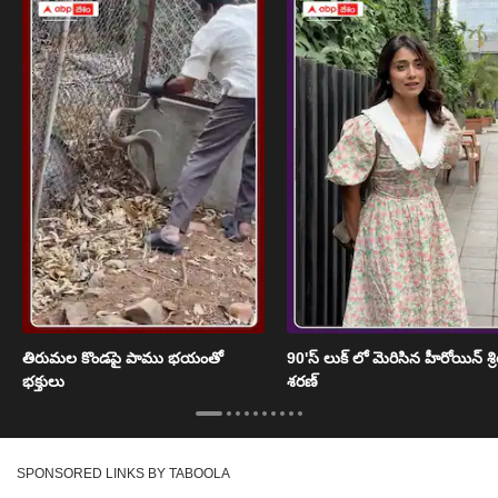
తిరుమల కొండపై పాము భయంతో
90'స్ లుక్ లో మెరిసిన హీరోయిన్ శ్
భక్తులు
శరణ్
SPONSORED LINKS BY TABOOLA