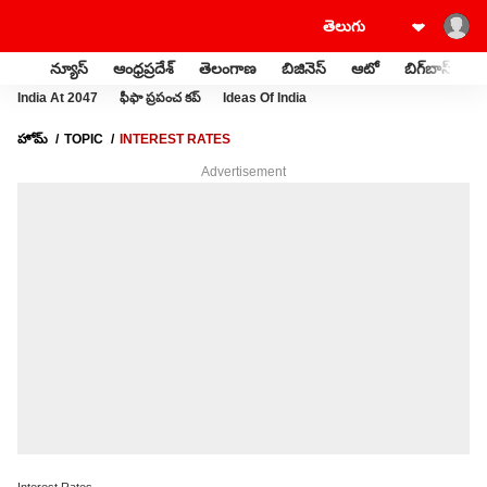
న్యూస్
ఆంధ్రప్రదేశ్
తెలంగాణ
బిజినెస్
ఆటో
బిగ్‌బాస్
స
India At 2047
ఫీఫా ప్రపంచ కప్
Ideas Of India
హోమ్
TOPIC
INTEREST RATES
Advertisement