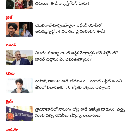
చిక్కులు, ఈడీ ఇన్వెస్టిగేషన్ షురూ!
క్రికెట్
యువరాజ్-హర్భజన్-రైనా బెట్టింగ్ యాప్‌లో
ఇరుక్కున్నట్టేనా! విచారణ ప్రారంభించిన ఈడీ!
బిజినెస్
విజయ్ మాల్యా లాంటి ఆర్థిక నేరగాళ్లకు పడే శిక్షలేంటీ?
భారత్ చట్టాలు ఏం చెబుతున్నాయి?
సినిమా
మహేష్ బాబుకు ఈడి నోటీసులు... రియల్ ఎస్టేట్ కంపెనీ
కేసులో విచారణకు... 6 కోట్లకు లెక్కలు చెప్పాలని...
క్రైమ్
హైదరాబాద్‌లో నాలుగు చోట్ల ఈడీ ఆకస్మిక దాడులు, చెన్నై
నుంచి వచ్చి తనిఖీలు చేస్తున్న అధికారులు
ఇండియా