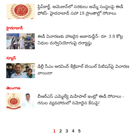
ఫ్లిప్‌కార్ట్‌, అమెజాన్‌లో సరకులు అమ్మే సంస్థలపై ఈడీ
ఫోకస్- హైదరాబాద్‌ సహా 19 ప్రాంతాల్లో సోదాలు
హైదరాబాద్
ఈడీ విచారణకు హాజరైన అజారుద్దీన్‌- రూ. 3.8 కోట్ల
నిధుల దుర్వినియోగంపై దర్యాప్తు
న్యూస్
ఢిల్లీ సీఎం అర‌వింద్ కేజ్రీవాల్ బెయిల్ పిటిష‌న్‌పై విచార‌ణ
వాయిదా
తెలంగాణ
బీఆర్ఎస్ ఎమ్మెల్యే మహీపాల్ ఇంట్లో ఈడీ సోదాలు -
గనుల వ్యవహారంలో నమోదైన కేసుపై!
1
2
3
4
5