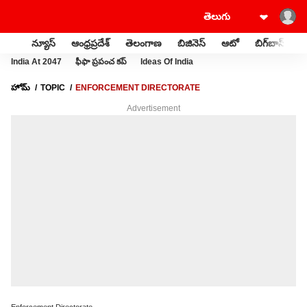
న్యూస్
ఆంధ్రప్రదేశ్
తెలంగాణ
బిజినెస్
ఆటో
బిగ్‌బాస్
స
India At 2047
ఫీఫా ప్రపంచ కప్
Ideas Of India
హోమ్
TOPIC
ENFORCEMENT DIRECTORATE
Advertisement