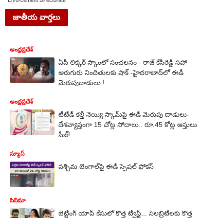
Enforcement Directorate
జాతీయ వార్తలు
ఆంధ్రప్రదేశ్
ఏపీ లిక్కర్ స్కాంలో సంచలనం - రాజ్ కేసిరెడ్డి సహా
ఆరుగురు నిందితులకు షాక్ -హైదరాబాద్‌లో ఈడీ
మెరుపుదాడులు !
ఆంధ్రప్రదేశ్
టీటీడీ కల్తీ నెయ్యి స్కామ్‌పై ఈడీ మెరుపు దాడులు-
దేశవ్యాప్తంగా 15 చోట్ల సోదాలు.. రూ.45 కోట్ల ఆస్తులు
సీజ్!
న్యూస్
పశ్చిమ బెంగాల్‌పై ఈడీ స్పెషల్‌ ఫోకస్‌
సినిమా
బెట్టింగ్ యాప్ కేసులో కొత్త ట్విస్ట్... సెలబ్రిటీలకు కొత్త