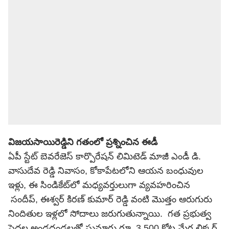
విజయసాయిరెడ్డిని గతంలో ప్రశ్నించిన ఈడీ
ఏపీ స్టేట్ బెవరేజెస్ కార్పొరేషన్ లిమిటెడ్ మాజీ ఎండీ డి.
వాసుదేవ రెడ్డి నివాసం, కోకాపేటలోని ఆయన బంధువుల
ఇళ్లు, ఈ సిండికేట్‌లో మధ్యవర్తులుగా వ్యవహరించిన
సందీప్, ఈశ్వర్ కిరణ్ కుమార్ రెడ్డి వంటి మొత్తం ఆరుగురు
నిందితుల ఇళ్లలో సోదాలు జరుగుతున్నాయి. గత ప్రభుత్వ
పెద్దల అండదండలతో సుమారు రూ. 3,500 కోట్ల మేర లిక్కర్