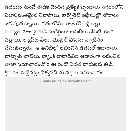
ఉదయం నుంచే ఈడీకి చెందిన ప్రత్యేక బృందాలు నగరంలోని
విలాసవంతమైన నివాసాలు, కార్పొరేట్ ఆఫీసుల్లో సోదాలు
జరుపుతున్నాయి. గతంలోనూ రాజ్ కేసిరెడ్డి ఇల్లు,
కార్యాలయాలపై ఈడీ సుదీర్ఘంగా తనిఖీలు చేపట్టి, కీలక
పత్రాలు, ల్యాప్‌టాప్‌లు, మొబైల్ ఫోన్లను స్వాధీనం
చేసుకున్నారు. ఆ తనిఖీల్లో లభించిన డిజిటల్ ఆధారాలు,
వాట్సాప్
చాట్‌లు, బ్యాంక్ లావాదేవీల ఆధారంగా లభించిన
తాజా సమాచారంతోనే ఈ రెండో విడత దాడులకు ఈడీ
శ్రీకారం చుట్టినట్లు విశ్వసనీయ వర్గాల సమాచారం.
Continues below advertisement