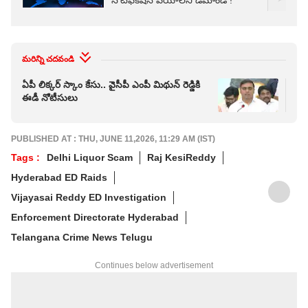
నోటిఫికేషన్ వేయాలని డిమాండ్ !
మరిన్ని చదవండి
ఏపీ లిక్కర్ స్కాం కేసు.. వైసీపీ ఎంపీ మిథున్ రెడ్డికి
ఏపీ 
ఈడీ నోటీసులు
మాజ
PUBLISHED AT : THU, JUNE 11,2026, 11:29 AM (IST)
Tags :
Delhi Liquor Scam
Raj KesiReddy
Hyderabad ED Raids
Vijayasai Reddy ED Investigation
Enforcement Directorate Hyderabad
Telangana Crime News Telugu
Continues below advertisement