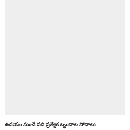
ఉదయం నుంచే పది ప్రత్యేక బృందాల సోదాలు