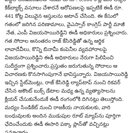
కిక్‌బ్యాక్స్ వసూలు చేశారనే ఆరోపణలపై ఇప్పటికే ఈడీ రూ.
441 కోట్ల విలువైన ఆస్తులను అటాచ్ చేసింది. ఈ కేసులో
గతంలో జరిగిన పరిణామాలు, వైఎస్సార్
కాంగ్రెస్
పార్టీ మాజీ
నేత, ఎంపీ విజయసాయిరెడ్డిని ఈడీ అధికారులు ప్రశ్నించారు.
గత సోదాల అనంతరం రాజ్ కేసిరెడ్డితో ఉన్న ఆర్థిక
లావాదేవీలు, కొన్ని బినామీ కంపెనీల వ్యవహారాలపై
విజయసాయిరెడ్డిని ఈడీ అధికారులు నేరుగా పిలిపించి
సుదీర్ఘంగా ప్రశ్నించారు.ప్రస్తుతం జరుగుతున్న సోదాలు ఆ
విచారణకు కొనసాగింపుగానే భావిస్తున్నారు. విజయసాయిరెడ్డి
ఇచ్చిన స్టేట్‌మెంట్లు, రాజ్ కేసిరెడ్డి ల్యాప్‌టాప్ నుంచి రికవర్
చేసిన అకౌంట్ బుక్స్ డేటాల మధ్య ఉన్న వ్యత్యాసాలను
క్లియర్ చేసుకునేందుకే ఈడీ రంగంలోకి దిగినట్లు తెలుస్తోంది.
మద్యం సిండికేట్ నుంచి రాజకీయ నాయకులకు, వారి
బంధువులకు అందిన ముడుపుల రూట్ మ్యాప్‌ను పూర్తిగా
ఛేదించేందుకు ఈడీ ఈసారి పక్కా ప్లాన్‌తో వచ్చినట్లు
సమాచారం.