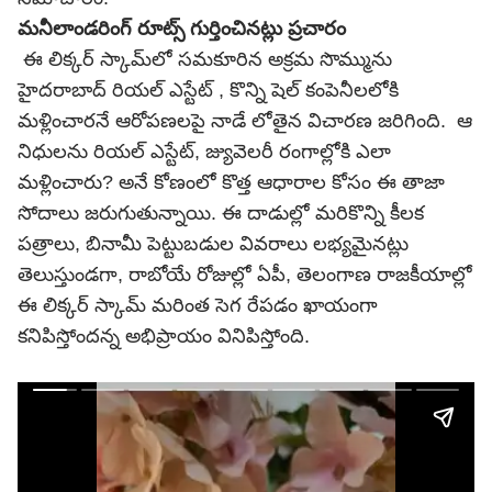
మనీలాండరింగ్ రూట్స్ గుర్తించినట్లు ప్రచారం
ఈ లిక్కర్ స్కామ్‌లో సమకూరిన అక్రమ సొమ్మును
హైదరాబాద్ రియల్ ఎస్టేట్ , కొన్ని షెల్ కంపెనీలలోకి
మళ్లించారనే ఆరోపణలపై నాడే లోతైన విచారణ జరిగింది. ఆ
నిధులను రియల్ ఎస్టేట్, జ్యువెలరీ రంగాల్లోకి ఎలా
మళ్లించారు? అనే కోణంలో కొత్త ఆధారాల కోసం ఈ తాజా
సోదాలు జరుగుతున్నాయి. ఈ దాడుల్లో మరికొన్ని కీలక
పత్రాలు, బినామీ పెట్టుబడుల వివరాలు లభ్యమైనట్లు
తెలుస్తుండగా, రాబోయే రోజుల్లో ఏపీ, తెలంగాణ రాజకీయాల్లో
ఈ లిక్కర్ స్కామ్ మరింత సెగ రేపడం ఖాయంగా
కనిపిస్తోందన్న అభిప్రాయం వినిపిస్తోంది.