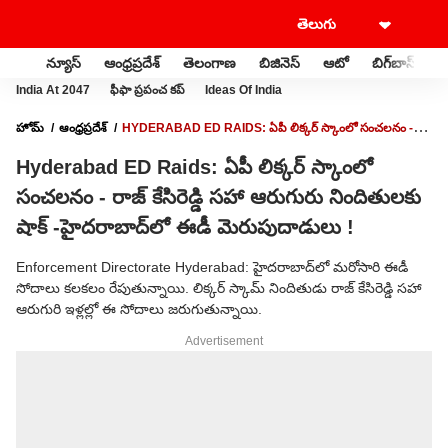
న్యూస్
ఆంధ్రప్రదేశ్
తెలంగాణ
బిజినెస్
ఆటో
బిగ్‌బాస్
స
India At 2047
ఫీఫా ప్రపంచ కప్
Ideas Of India
హోమ్
ఆంధ్రప్రదేశ్
HYDERABAD ED RAIDS: ఏపీ లిక్కర్ స్కాంలో సంచలనం -
రాజ్ కేసిరెడ్డి సహా ఆరుగురు నిందితులకు షాక్ -హైదరాబాద్‌లో ఈడీ మెరుపుదాడులు !
Hyderabad ED Raids: ఏపీ లిక్కర్ స్కాంలో
సంచలనం - రాజ్ కేసిరెడ్డి సహా ఆరుగురు నిందితులకు
షాక్ -హైదరాబాద్‌లో ఈడీ మెరుపుదాడులు !
Enforcement Directorate Hyderabad: హైదరాబాద్‌లో మరోసారి ఈడీ
సోదాలు కలకలం రేపుతున్నాయి. లిక్కర్ స్కామ్ నిందితుడు రాజ్ కేసిరెడ్డి సహా
ఆరుగురి ఇళ్లల్లో ఈ సోదాలు జరుగుతున్నాయి.
Advertisement