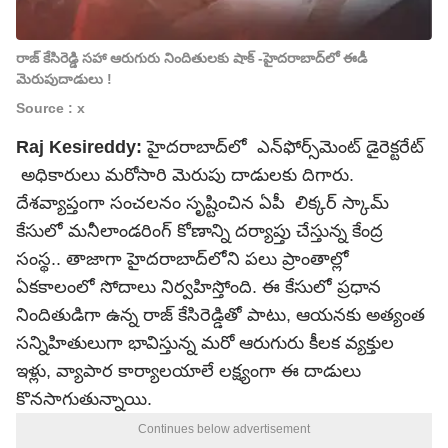
రాజ్ కేసిరెడ్డి సహా ఆరుగురు నిందితులకు షాక్ -హైదరాబాద్‌లో ఈడీ
మెరుపుదాడులు !
Source : x
Raj Kesireddy:
హైదరాబాద్‌లో ఎన్‌ఫోర్స్‌మెంట్ డైరెక్టరేట్
అధికారులు మరోసారి మెరుపు దాడులకు దిగారు.
దేశవ్యాప్తంగా సంచలనం సృష్టించిన ఏపీ లిక్కర్ స్కామ్
కేసులో మనీలాండరింగ్ కోణాన్ని దర్యాప్తు చేస్తున్న కేంద్ర
సంస్థ.. తాజాగా హైదరాబాద్‌లోని పలు ప్రాంతాల్లో
ఏకకాలంలో సోదాలు నిర్వహిస్తోంది. ఈ కేసులో ప్రధాన
నిందితుడిగా ఉన్న రాజ్ కేసిరెడ్డితో పాటు, ఆయనకు అత్యంత
సన్నిహితులుగా భావిస్తున్న మరో ఆరుగురు కీలక వ్యక్తుల
ఇళ్లు, వ్యాపార కార్యాలయాలే లక్ష్యంగా ఈ దాడులు
కొనసాగుతున్నాయి.
Continues below advertisement