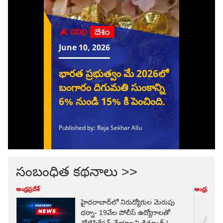
సంబంధిత కథనాలు >>
ఆంధ్రప్రదేశ్
ఆంధ్రప్రదేశ్
హైదరాబాద్‌లో నిరుద్యోగుల మెరుపు
ధర్నా- 19వేల పోలీస్‌ ఉద్యోగాలతో