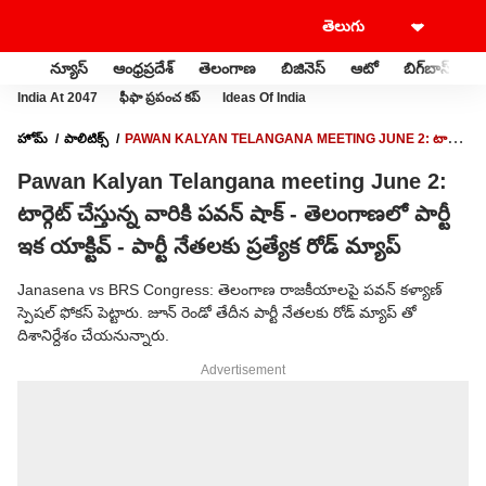
న్యూస్
ఆంధ్రప్రదేశ్
తెలంగాణ
బిజినెస్
ఆటో
బిగ్‌బాస్
స
India At 2047
ఫీఫా ప్రపంచ కప్
Ideas Of India
హోమ్
పాలిటిక్స్
PAWAN KALYAN TELANGANA MEETING JUNE 2: టార్గెట్
చేస్తున్న వారికి పవన్ షాక్ - తెలంగాణలో పార్టీ ఇక యాక్టివ్ - పార్టీ నేతలకు ప్రత్యేక రోడ్ మ్యాప్
Pawan Kalyan Telangana meeting June 2:
టార్గెట్ చేస్తున్న వారికి పవన్ షాక్ - తెలంగాణలో పార్టీ
ఇక యాక్టివ్ - పార్టీ నేతలకు ప్రత్యేక రోడ్ మ్యాప్
Janasena vs BRS Congress: తెలంగాణ రాజకీయాలపై పవన్ కళ్యాణ్
స్పెషల్ ఫోకస్ పెట్టారు. జూన్ రెండో తేదీన పార్టీ నేతలకు రోడ్ మ్యాప్ తో
దిశానిర్దేశం చేయనున్నారు.
Advertisement