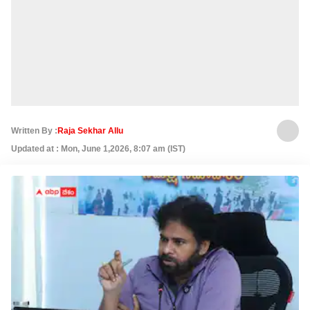
Written By :
Raja Sekhar Allu
Updated at : Mon, June 1,2026, 8:07 am (IST)