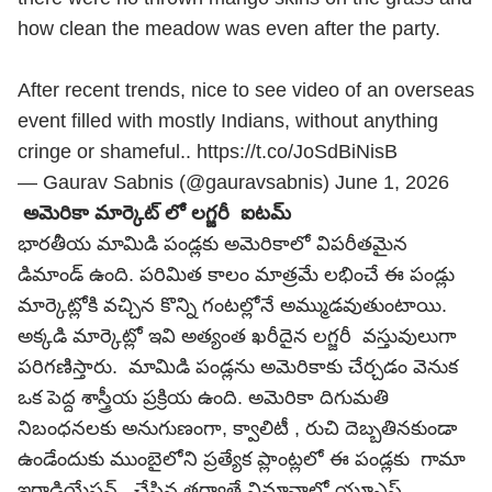
how clean the meadow was even after the party.
After recent trends, nice to see video of an overseas
event filled with mostly Indians, without anything
cringe or shameful..
https://t.co/JoSdBiNisB
— Gaurav Sabnis (@gauravsabnis)
June 1, 2026
అమెరికా మార్కెట్ లో లగ్జరీ ఐటమ్
భారతీయ మామిడి పండ్లకు అమెరికాలో విపరీతమైన
డిమాండ్ ఉంది. పరిమిత కాలం మాత్రమే లభించే ఈ పండ్లు
మార్కెట్లోకి వచ్చిన కొన్ని గంటల్లోనే అమ్ముడవుతుంటాయి.
అక్కడి మార్కెట్లో ఇవి అత్యంత ఖరీదైన లగ్జరీ వస్తువులుగా
పరిగణిస్తారు. మామిడి పండ్లను అమెరికాకు చేర్చడం వెనుక
ఒక పెద్ద శాస్త్రీయ ప్రక్రియ ఉంది. అమెరికా దిగుమతి
నిబంధనలకు అనుగుణంగా, క్వాలిటీ , రుచి దెబ్బతినకుండా
ఉండేందుకు ముంబైలోని ప్రత్యేక ప్లాంట్లలో ఈ పండ్లకు గామా
ఇరాడియేషన్ చేసిన తర్వాతే విమానాల్లో యూఎస్