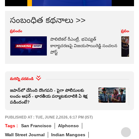
సంబంధిత కథనాలు >>
ప్రపంచం
ప్రపంచం
పొలిటికల్ రీఎంట్రీ, భవిష్యత్
కార్యాచరణపై విజయసాయిరెడ్డి సంచలన
పోస్ట్
మరిన్ని చదవండి
జపాన్‌లో చేసింది దొంగపని - పైగా పోలీసులకు
బెంగ
లంచం ఆఫర్ - భారతీయ పర్యాటకురాలికి ఏ శిక్ష
చొర
పడిందంటే?
చూప
PUBLISHED AT : TUE, JUNE 2,2026, 6:17 PM (IST)
Tags :
San Francisco
Alphonso
Wall Street Journal
Indian Mangoes