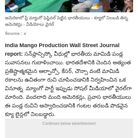
అమెరికాలో ఫ్రీ మ్యాంగో ఫెస్టివల్ పెట్టిన భారతీయులు - క్యూలో నిలబడి తిన్న
అమెరికన్లు - వీడియోలు వైరల్
Source : x
India Mango Production Wall Street Journal
report:
సన్‌ఫ్రాన్సిస్కో వీధుల్లో భారతీయ మామిడి పండ్ల
సువాసనలు గుబాళించాయి. భారతదేశానికి చెందిన అత్యంత
ప్రతిష్టాత్మకమైన ఆల్ఫాన్సో, కేసర్, చౌన్సా వంటి మామిడి
రకాలను ఉచితంగా రుచి చూపించడానికి నిర్వహించిన ఒక
వినూత్న మ్యాంగో పార్టీ ఇప్పుడు సోషల్ మీడియాలో వైరల్‌గా
మారింది. వందలాది మంది అమెరికన్లు, ప్రవాస భారతీయులు
ఈ పండ్ల రుచిని ఆస్వాదించడానికి గంటల తరబడి పొడవైన
క్యూ లైన్లలో నిలబడ్డారు.
Continues below advertisement