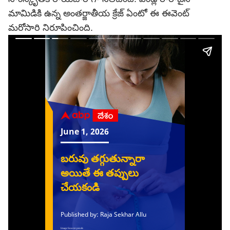
మామిడికి ఉన్న అంతర్జాతీయ క్రేజ్ ఏంటో ఈ ఈవెంట్
మరోసారి నిరూపించింది.