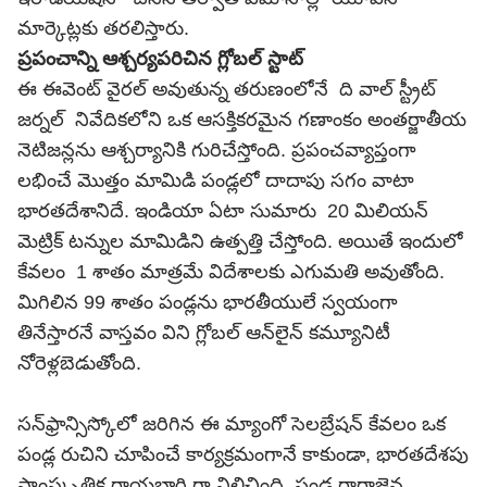
మార్కెట్లకు తరలిస్తారు.
ప్రపంచాన్ని ఆశ్చర్యపరిచిన గ్లోబల్ స్టాట్
ఈ ఈవెంట్ వైరల్ అవుతున్న తరుణంలోనే ది వాల్ స్ట్రీట్
జర్నల్ నివేదికలోని ఒక ఆసక్తికరమైన గణాంకం అంతర్జాతీయ
నెటిజన్లను ఆశ్చర్యానికి గురిచేస్తోంది. ప్రపంచవ్యాప్తంగా
లభించే మొత్తం మామిడి పండ్లలో దాదాపు సగం వాటా
భారతదేశానిదే. ఇండియా ఏటా సుమారు 20 మిలియన్
మెట్రిక్ టన్నుల మామిడిని ఉత్పత్తి చేస్తోంది. అయితే ఇందులో
కేవలం 1 శాతం మాత్రమే విదేశాలకు ఎగుమతి అవుతోంది.
మిగిలిన 99 శాతం పండ్లను భారతీయులే స్వయంగా
తినేస్తారనే వాస్తవం విని గ్లోబల్ ఆన్‌లైన్ కమ్యూనిటీ
నోరెళ్లబెడుతోంది.
సన్‌ఫ్రాన్సిస్కోలో జరిగిన ఈ మ్యాంగో సెలబ్రేషన్ కేవలం ఒక
పండ్ల రుచిని చూపించే కార్యక్రమంగానే కాకుండా, భారతదేశపు
సాంస్కృతిక రాయబారి గా నిలిచింది. పండ్ల రారాజైన