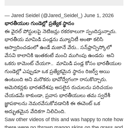
— Jared Seidel (@Jared_Seidel_)
June 1, 2026
భారతీయుల గుండెల్లో ప్రత్యేక స్థానం
ఈ వైరల్ పోస్టులపై నెటిజన్లు రకరకాలుగా స్పందిస్తున్నారు.
భారతీయ మామిడి పండ్లను మ్యూనిటీ అంతా కలిసి
ఆస్వాదించడంలో ఉండే మజానే వేరు.. సన్‌ఫ్రాన్సిస్కోలో
వేసవి కాలానికి ఇంతకంటే మంచి ముగింపు ఉండదు అని
ఒకరు కామెంట్ చేయగా.. మామిడి పండ్ల కోసం భారతీయుల
గుండెల్లో ఎప్పుడూ ఒక ప్రత్యేకమైన స్థానం రిజర్వ్ అయి
ఉంటుంది అని మరొకరు భావోద్వేగంగా రాసుకొచ్చారు.
అమెరికన్లకు భారతదేశపు అసలైన రుచులను పరిచయం
చేయడమే కాకుండా, ప్రవాస భారతీయులు తమ స్వదేశీ
జ్ఞాపకాలను నెమరవేసుకోవడానికి ఈ ఈవెంట్ ఒక
అద్భుతమైన వేదికగా నిలిచింది.
Saw other videos of this and was happy to note how
there were no thrown mango skins on the grass and