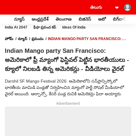
న్యూస్
ఆంధ్రప్రదేశ్
తెలంగాణ
బిజినెస్
ఆటో
బిగ్‌బాస్
స
India At 2047
ఫీఫా ప్రపంచ కప్
Ideas Of India
హోమ్
న్యూస్
ప్రపంచం
INDIAN MANGO PARTY SAN FRANCISCO:
అమెరికాలో ఫ్రీ మ్యాంగో ఫెస్టివల్ పెట్టిన భారతీయులు - క్యూలో నిలబడి తిన్న అమెరికన్లు -
Indian Mango party San Francisco:
వీడియోలు వైరల్
అమెరికాలో ఫ్రీ మ్యాంగో ఫెస్టివల్ పెట్టిన భారతీయులు -
క్యూలో నిలబడి తిన్న అమెరికన్లు - వీడియోలు వైరల్
Darshil SF Mango Festival 2026: అమెరికాలోని సన్‌ఫ్రాన్సిస్కోలో
భారతీయ మామిడి పండ్లతో నిర్వహించిన మ్యాంగో పార్టీ సోషల్ మీడియాలో
వైరల్ అయింది. ఆల్ఫాన్సో, కేసర్ పండ్ల రుచికి అమెరికన్లు ఫిదా అయ్యారు.
Advertisement