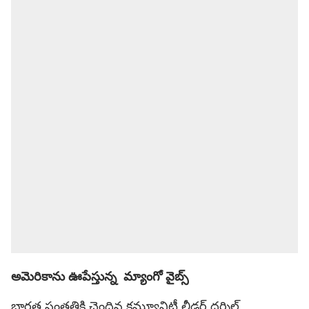
అమెరికాను ఊపేస్తున్న మ్యాంగో వైబ్స్
భారత సంతతికి చెందిన కమ్యూనిటీ లీడర్ దర్శిల్