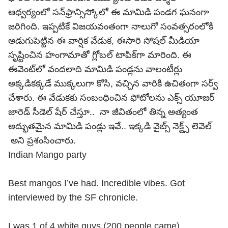
ఆధ్వర్యంలో సన్‌ఫ్రాన్సిస్కోలో ఈ మామిడి పండగ ఘనంగా
జరిగింది. ఇప్పటికే విజయవంతంగా నాలుగో సంవత్సరంలోకి
అడుగుపెట్టిన ఈ వార్షిక వేడుక, ఈసారి సోషల్ మీడియా
సృష్టించిన హంగామాతో గ్లోబల్ టాపిక్‌గా మారింది. ఈ
ఈవెంట్‌లో వందలాది మామిడి పండ్లను వాలంటీర్లు
అక్కడికక్కడే ముక్కలుగా కోసి, వచ్చిన వారికి ఉచితంగా సర్వ్
చేశారు. ఈ వేడుకకు సంబంధించిన ఫోటోలను ఎక్స్ యూజర్
జారెడ్ సీడెల్ షేర్ చేస్తూ.. నా జీవితంలో తిన్న అత్యంత
అద్భుతమైన మామిడి పండ్లు ఇవే.. ఇక్కడి వైబ్స్ నెక్ట్స్ లెవెల్
అని ప్రశంసించారు.
Indian Mango party
Best mangos I’ve had. Incredible vibes. Got
interviewed by the SF chronicle.
I was 1 of 4 white guys (200 people came)