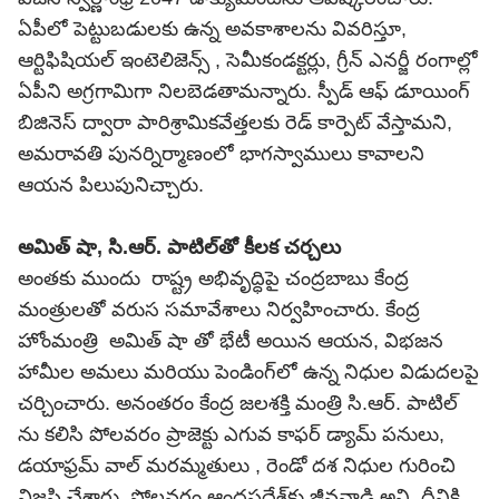
ఏపీలో పెట్టుబడులకు ఉన్న అవకాశాలను వివరిస్తూ,
ఆర్టిఫిషియల్ ఇంటెలిజెన్స్ , సెమీకండక్టర్లు, గ్రీన్ ఎనర్జీ రంగాల్లో
ఏపీని అగ్రగామిగా నిలబెడతామన్నారు. స్పీడ్ ఆఫ్ డూయింగ్
బిజినెస్ ద్వారా పారిశ్రామికవేత్తలకు రెడ్ కార్పెట్ వేస్తామని,
అమరావతి పునర్నిర్మాణంలో భాగస్వాములు కావాలని
ఆయన పిలుపునిచ్చారు.
అమిత్ షా, సి.ఆర్. పాటిల్‌తో కీలక చర్చలు
అంతకు ముందు రాష్ట్ర అభివృద్ధిపై చంద్రబాబు కేంద్ర
మంత్రులతో వరుస సమావేశాలు నిర్వహించారు. కేంద్ర
హోంమంత్రి అమిత్ షా తో భేటీ అయిన ఆయన, విభజన
హామీల అమలు మరియు పెండింగ్‌లో ఉన్న నిధుల విడుదలపై
చర్చించారు. అనంతరం కేంద్ర జలశక్తి మంత్రి సి.ఆర్. పాటిల్‌
ను కలిసి పోలవరం ప్రాజెక్టు ఎగువ కాఫర్ డ్యామ్ పనులు,
డయాఫ్రమ్ వాల్ మరమ్మతులు , రెండో దశ నిధుల గురించి
విజ్ఞప్తి చేశారు. పోలవరం ఆంధ్రప్రదేశ్‌కు జీవనాడి అని, దీనికి