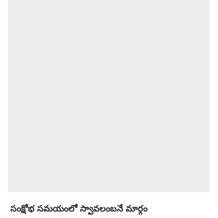
సంక్షోభ సమయంలో స్వావలంబనే మార్గం