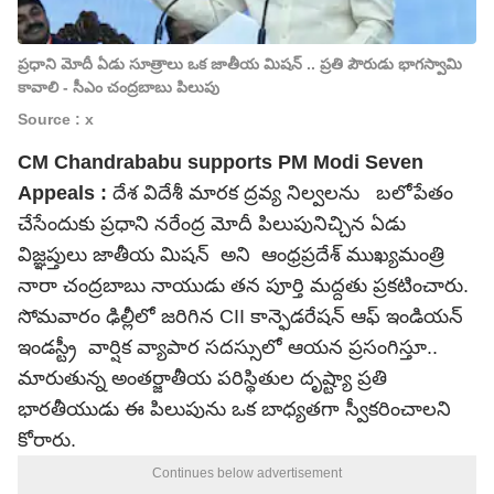
ప్రధాని మోదీ ఏడు సూత్రాలు ఒక జాతీయ మిషన్ .. ప్రతి పౌరుడు భాగస్వామి
కావాలి - సీఎం చంద్రబాబు పిలుపు
Source : x
CM Chandrababu supports PM Modi Seven
Appeals :
దేశ విదేశీ మారక ద్రవ్య నిల్వలను బలోపేతం
చేసేందుకు ప్రధాని
నరేంద్ర మోదీ
పిలుపునిచ్చిన ఏడు
విజ్ఞప్తులు జాతీయ మిషన్ అని ఆంధ్రప్రదేశ్ ముఖ్యమంత్రి
నారా చంద్రబాబు నాయుడు తన పూర్తి మద్దతు ప్రకటించారు.
సోమవారం ఢిల్లీలో జరిగిన CII కాన్ఫెడరేషన్ ఆఫ్ ఇండియన్
ఇండస్ట్రీ వార్షిక వ్యాపార సదస్సులో ఆయన ప్రసంగిస్తూ..
మారుతున్న అంతర్జాతీయ పరిస్థితుల దృష్ట్యా ప్రతి
భారతీయుడు ఈ పిలుపును ఒక బాధ్యతగా స్వీకరించాలని
కోరారు.
Continues below advertisement