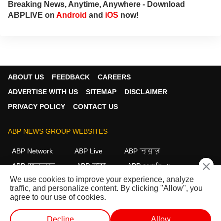
Breaking News, Anytime, Anywhere - Download
ABPLIVE on
Android
and
iOS
now!
ABOUT US
FEEDBACK
CAREERS
ADVERTISE WITH US
SITEMAP
DISCLAIMER
PRIVACY POLICY
CONTACT US
ABP NEWS GROUP WEBSITES
ABP Network
ABP Live
ABP न्यूज़
×
ABP আনন্দ
ABP माझा
ABP અસ્મિતા
We use cookies to improve your experience, analyze
ABP Ganga
ABP ਸਾਂਝਾ
ABP நாடு
ABP దేశం
traffic, and personalize content. By clicking "Allow", you
agree to our use of cookies.
FOLLOW US
Decline
Allow