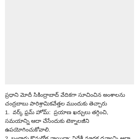
ప్రధాని మోదీ సికింద్రాబాద్ వేదికగా సూచించిన అంశాలను
చంద్రబాబు పారిశ్రామికవేత్తల ముందుకు తెచ్చారు
1. వర్క్ ఫ్రమ్ హోమ్: ప్రయాణ ఖర్చులు తగ్గించి,
సమయాన్ని ఆదా చేసేందుకు టెక్నాలజీని
ఉపయోగించుకోవాలి.
2. బంగారు కొనుగోళ్ల వాయిదా: విదేశీ మారక ద్రవ్యాన్ని ఆదా