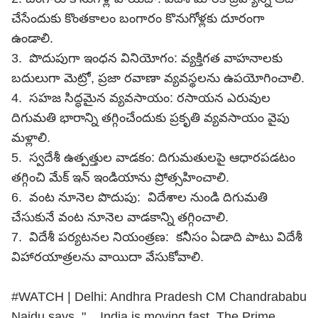
చేసేందుకు కొంతకాలం బంగారం కొనుగోళ్లకు దూరంగా
ఉండాలి.
3. పొదుపుగా ఇంధన వినియోగం: వ్యక్తిగత వాహనాలకు
బదులుగా మెట్రో, ప్రజా రవాణా వ్యవస్థలను ఉపయోగించాలి.
4. సహజ సిద్ధమైన వ్యవసాయం: రసాయన ఎరువుల
దిగుమతి భారాన్ని తగ్గించేందుకు ప్రకృతి వ్యవసాయం వైపు
మళ్లాలి.
5. స్వదేశీ ఉత్పత్తుల వాడకం: దిగుమతులపై ఆధారపడటం
తగ్గించి మేక్ ఇన్ ఇండియాను ప్రోత్సహించాలి.
6. వంట నూనెల పొదుపు: విదేశాల నుండి దిగుమతి
చేసుకునే వంట నూనెల వాడకాన్ని తగ్గించాలి.
7. విదేశీ పర్యటనల నియంత్రణ: కనీసం ఏడాది పాటు విదేశీ
విహారయాత్రలను వాయిదా వేసుకోవాలి.
#WATCH
| Delhi: Andhra Pradesh CM Chandrababu
Naidu says, "... India is moving fast. The Prime