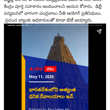
కేంద్రం పూర్తి సహకారం అందించాలని ఆయన కోరారు. ఢిల్లీ
పర్యటనలో భాగంగా
చంద్రబాబు
నీతి ఆయోగ్ ప్రతినిధులు,
ప్రపంచ బ్యాంకు అధికారులతో కూడా భేటీ అయ్యారు.