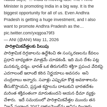
Minister is promoting India in a big way. It is the
biggest opportunity for all of us. Even Andhra
Pradesh is getting a huge investment, and I also
want to promote Andhra Pradesh as the…
pic.twitter.com/yxqgoa79f3
— ANI (@ANI)
May 11, 2026
పారిశ్రామికవేత్తలకు పిలుపు
పారిశ్రామిక దిగ్గజాలను ఉద్దేశించి ఈ సంస్కరణలను కేవలం
ప్రధాని బాధ్యతగా మాత్రమే చూడకండి. ఇది మన దేశం పట్ల
మనకున్న ధర్మం. భారత్ ఒక తిరుగులేని శక్తిగా ప్రపంచ వేదికపై
ఎదగాలంటే ఇలాంటి కఠిన నిర్ణయాలు అవసరం అని
చంద్రబాబు అన్నారు. సవాళ్లు ఎప్పుడూ కొత్త అవకాశాలను
తీసుకొస్తాయని, ప్రస్తుత కష్టాలను దాటుకుని భారతదేశం
మరింత శక్తివంతంగా మారుతుందని ఆయన ధీమా వ్యక్తం
చేశారు. ఇదే సమయంలో పారిశ్రామికవేత్తల ముందు తన
విజన్ స్వర్ణాంధ్ర 2047 డాక్యుమెంట్‌ను ఆవిష్కరించారు.