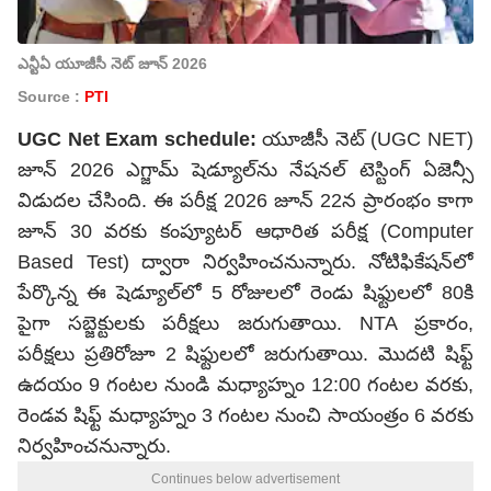
ఎన్టీఏ యూజీసీ నెట్ జూన్ 2026
Source :
PTI
UGC Net Exam schedule:
యూజీసీ నెట్ (UGC NET)
జూన్ 2026 ఎగ్జామ్ షెడ్యూల్‌ను నేషనల్ టెస్టింగ్ ఏజెన్సీ
విడుదల చేసింది. ఈ పరీక్ష 2026 జూన్ 22న ప్రారంభం కాగా
జూన్ 30 వరకు కంప్యూటర్ ఆధారిత పరీక్ష (Computer
Based Test) ద్వారా నిర్వహించనున్నారు. నోటిఫికేషన్‌లో
పేర్కొన్న ఈ షెడ్యూల్‌లో 5 రోజులలో రెండు షిఫ్టులలో 80కి
పైగా సబ్జెక్టులకు పరీక్షలు జరుగుతాయి. NTA ప్రకారం,
పరీక్షలు ప్రతిరోజూ 2 షిఫ్టులలో జరుగుతాయి. మొదటి షిఫ్ట్
ఉదయం 9 గంటల నుండి మధ్యాహ్నం 12:00 గంటల వరకు,
రెండవ షిఫ్ట్ మధ్యాహ్నం 3 గంటల నుంచి సాయంత్రం 6 వరకు
నిర్వహించనున్నారు.
Continues below advertisement