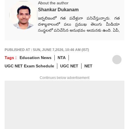
About the author
Shankar Dukanam
జర్నలిజంలో గత పదేళ్లుగా పనిచేస్తున్నారు. గత
దశాబ్దకాలంలో పలు ప్రముఖ తెలుగు మీడియా
సంస్థలలో పనిచేసిన అనుభవం ఆయనకు ఉంది. ఏపీ,
తెలంగాణ, జాతీయ, అంతర్జాతీయ, రాజకీయ,
వర్తమాన అంశాలపై కథనాలు అందిస్తారు.
గ్రాడ్యుయేషన్ పూర్తయ్యాక జర్నలిజం కోర్సు పూర్తిచేసి
PUBLISHED AT : SUN, JUNE 7,2026, 10:46 AM (IST)
కెరీర్‌గా ఎంచుకున్నారు. నేషనల్ మీడియాకు చెందిన
Tags :
Education News
NTA
పలు తెలుగు మీడియా సంస్థలలో సీనియర్ కంటెంట్
UGC NET Exam Schedule
UGC NET
NET
రైటర్‌గా సేవలు అందించారు. జర్నలిజంలో వందేళ్లకు
పైగా చరిత్ర ఉన్న ఆనంద్ బజార్ పత్రిక నెట్‌వర్క్ (ABP
Continues below advertisement
Network)కు చెందిన తెలుగు డిజిటల్ మీడియా
ఏబీపీ దేశంలో గత నాలుగేళ్ల నుంచి న్యూస్
ప్రొడ్యూసర్‌గా పనిచేస్తున్నారు.