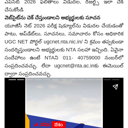
ఎప్‌సెట్ 2026 ఫలితాలు విడుదల, రిజల్ట్స్ ఇలా చెక్
చేసుకోండి
వెబ్‌సైట్‌ను చెక్ చేస్తుండాలని అభ్యర్థులకు సూచన
యూజీసీ నెట్ 2026 పరీక్ష షెడ్యూల్‌ను విడుదల చేయడంతో
పాటు, అప్‌డేట్‌లు, సూచనలు, సమాచారం కోసం అధికారిక
UGC NET పోర్టల్ ugcnet.nta.nic.in/ ని క్రమం తప్పకుండా
సందర్శిస్తుండాలని అభ్యర్థులకు NTA సలహా ఇచ్చింది. ఏవైనా
సందేహాలు ఉంటే NTAని 011- 40759000 నంబర్‌లో
సంప్రదించవచ్చు. లేదా ugcnet@nta.ac.inకు ఈమెయిల్
ద్వారా సంప్రదించవచ్చు.