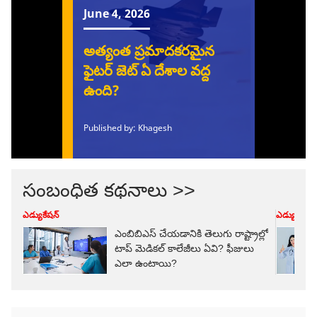
సంబంధిత కథనాలు >>
ఎడ్యుకేషన్
ఎడ్యుకేషన్
ఎంబిబిఎస్ చేయడానికి తెలుగు రాష్ట్రాల్లో
టాప్ మెడికల్‌ కాలేజీలు ఏవి? ఫీజులు
ఎలా ఉంటాయి?