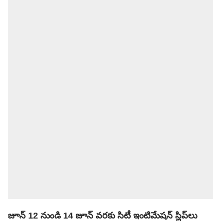
జూన్ 12 నుండి 14 జూన్ వరకు సిటీ ఇంటిమేషన్ స్లిప్‌లు