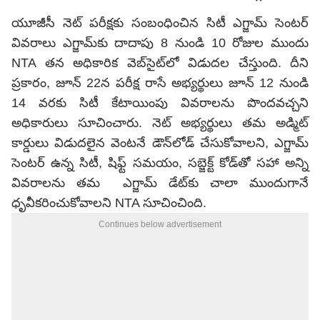
యూజీసీ నెట్ పరీక్షకు సంబంధించిన సిటీ ఎగ్జామ్ సెంటర్
వివరాలు ఎగ్జామ్‌కు దాదాపు 8 నుండి 10 రోజుల ముందు
NTA తన అధికారిక వెబ్‌సైట్‌లో విడుదల చేస్తుంది. దీని
ప్రకారం, జూన్ 22న పరీక్ష రాసే అభ్యర్థులు జూన్ 12 నుండి
14 వరకు సిటీ కేటాయింపు వివరాలను పొందవచ్చని
అధికారులు సూచించారు. నెట్ అభ్యర్థులు తమ అడ్మిట్
కార్డులు విడుదలైన వెంటనే డౌన్‌లోడ్ చేసుకోవాలని, ఎగ్జామ్
సెంటర్ ఉన్న సిటీ, షిఫ్ట్ సమయం, సబ్జెక్ట్ కోడ్‌తో సహా అన్ని
వివరాలను తమ ఎగ్జామ్ డేట్‌కు చాలా ముందుగానే
ధృవీకరించుకోవాలని NTA సూచించింది.
Continues below advertisement