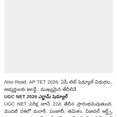
Also Read:
AP TET 2026: ఏపీ టెట్ షెడ్యూల్ విడుదల..
అభ్యర్థులకు అలర్ట్.. ముఖ్యమైన తేదీలివే
UGC NET 2026 ఎగ్జామ్ షెడ్యూల్
UGC NET పరీక్ష జూన్ 22వ తేదీన ప్రారంభమవుతుంది.
మొదటి దశలో మరాఠీ, పంజాబీ, తమిళం, విజువల్ ఆర్ట్స్,