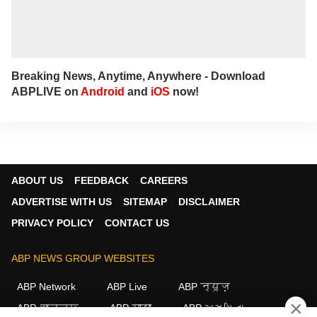
Breaking News, Anytime, Anywhere - Download
ABPLIVE on
Android
and
iOS
now!
ABOUT US
FEEDBACK
CAREERS
ADVERTISE WITH US
SITEMAP
DISCLAIMER
PRIVACY POLICY
CONTACT US
ABP NEWS GROUP WEBSITES
ABP Network
ABP Live
ABP न्यूज़
×
ABP আনন্দ
ABP माझा
ABP અસ્મિતા