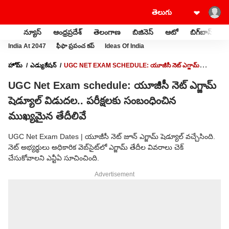
న్యూస్
ఆంధ్రప్రదేశ్
తెలంగాణ
బిజినెస్
ఆటో
బిగ్‌బాస్
స
India At 2047
ఫీఫా ప్రపంచ కప్
Ideas Of India
హోమ్
ఎడ్యుకేషన్
UGC NET EXAM SCHEDULE: యూజీసీ నెట్ ఎగ్జామ్
షెడ్యూల్ విడుదల.. పరీక్షలకు సంబంధించిన ముఖ్యమైన తేదీలివే
UGC Net Exam schedule: యూజీసీ నెట్ ఎగ్జామ్
షెడ్యూల్ విడుదల.. పరీక్షలకు సంబంధించిన
ముఖ్యమైన తేదీలివే
UGC Net Exam Dates | యూజీసీ నెట్ జూన్ ఎగ్జామ్ షెడ్యూల్ వచ్చేసింది.
నెట్ అభ్యర్థులు అధికారిక వెబ్‌సైట్‌లో ఎగ్జామ్ తేదీల వివరాలు చెక్
చేసుకోవాలని ఎన్టీఏ సూచించింది.
Advertisement