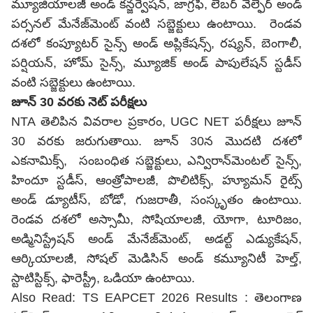
మ్యూజియాలజీ అండ్ కన్జర్వేషన్, జాగ్రఫీ, లేబర్ వెల్ఫేర్ అండ్
పర్సనల్ మేనేజ్‌మెంట్ వంటి సబ్జెక్టులు ఉంటాయి. రెండవ
దశలో కంప్యూటర్ సైన్స్ అండ్ అప్లికేషన్స్, రష్యన్, బెంగాలీ,
పర్షియన్, హోమ్ సైన్స్, మ్యూజిక్ అండ్ పాపులేషన్ స్టడీస్
వంటి సబ్జెక్టులు ఉంటాయి.
జూన్ 30 వరకు నెట్ పరీక్షలు
NTA తెలిపిన వివరాల ప్రకారం, UGC NET పరీక్షలు జూన్
30 వరకు జరుగుతాయి. జూన్ 30న మొదటి దశలో
ఎకనామిక్స్, సంబంధిత సబ్జెక్టులు, ఎన్విరాన్‌మెంటల్ సైన్స్,
హిందూ స్టడీస్, ఆంత్రోపాలజీ, పొలిటిక్స్, హ్యూమన్ రైట్స్
అండ్ డ్యూటీస్, బోడో, గుజరాతీ, సంస్కృతం ఉంటాయి.
రెండవ దశలో అస్సామీ, సోషియాలజీ, యోగా, టూరిజం,
అడ్మినిస్ట్రేషన్ అండ్ మేనేజ్‌మెంట్, అడల్ట్ ఎడ్యుకేషన్,
ఆర్కియాలజీ, సోషల్ మెడిసిన్ అండ్ కమ్యూనిటీ హెల్త్,
స్టాటిస్టిక్స్, ఫారెస్ట్రీ, ఒడియా ఉంటాయి.
Also Read:
TS EAPCET 2026 Results : తెలంగాణ