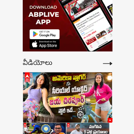
ా
ీయ
ు
వీడియోలు
లో
ు.
ాన్ని
లా