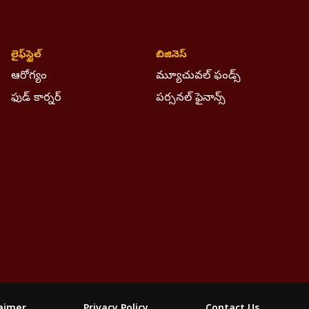
య
లైఫ్‌స్టైల్‌
బిజినెస్
ఆరోగ్యం
మ్యూచువల్ ఫండ్స్
్న
ఫుడ్ కార్నర్
పర్సనల్ ఫైనాన్స్
దశలోకి