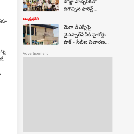
బొజ్జు హెచ్చరికతో
దిగొచ్చిన ఫారెస్ట్
అధికారులు - రేంజ్
ఆంధ్రప్రదేశ్
తకూ
ఆఫీసర్ సస్పెన్షన్
మెగా డీఎస్సీపై
-జన్నారంలో సడలిన
వైఎస్సార్‌సీపీకి హైకోర్టు
"
ఉద్రిక్తత!!
షాక్ - సీబీఐ విచారణకు
నిరాకరణ - పిల్
్ని
Advertisement
వ్యవస్థను రాజకీయం
టే,
చేయొద్దని ఘాటు
వ్యాఖ్యలు!
ు