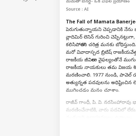
మమతా బెనర్జీ- ఒక విఫల ప్రయాణం
Source : AI
The Fall of Mamata Banerje
పెరుగుతున్నాయని చెప్పడానికి నేను జ
వ్లాదిమిర్ లెనిన్ గురించి చెప్పినట
కలిసిపోతారని చరిత్ర మనకు బోధిస్తుంది
మరో వివాదాస్పద బ్రిటిష్ రాజకీయవే
రాజకీయ జీవితాలు వైఫల్యంతోనే ముగు
రాజకీయ నాయకులు తమ విజయ శిఖరా
మరణించాలి. 1977 నుండి, పావెల్ యొ
అత్యున్నత పదవులను అధిష్టించిన 
ముగించడం మనం చూశాం.
రాజీవ్ గాంధీ, పి. వి. నరసింహారావు
మరణించేనాటికి, వారు పదవిలో లేరు.
వందలాది ఉదాహరణలు ఉన్నాయి.
మమతా బెనర్జీ ఎదుగుదల