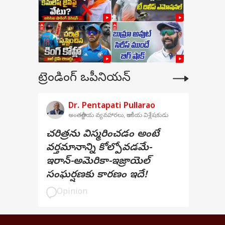
 మంది
డా
్పడం
ట్రెండింగ్ ఒపీనియన్
Dr. Pentapati Pullarao
అంతర్జాతీయ వ్యవహారలు, రాజకీయ విశ్లేషకుడు
 వైపు
చరిత్రను విస్మరించడం అంటే
న్ని
వర్తమానాన్ని కోల్పోవడమే-
దు.
ఇరాన్-అమెరికా-ఇజ్రాయెల్
సంఘర్షణకు కారణం ఇదే!
ఆమె
Opinion