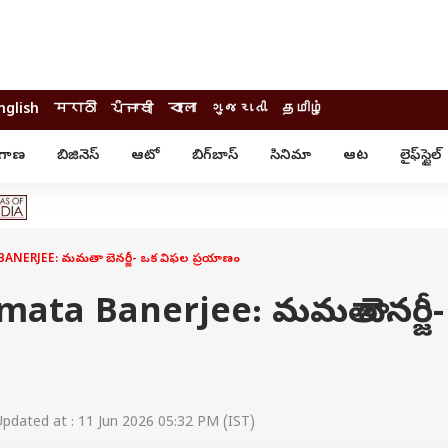
nglish
मराठी
ਪੰਜਾਬੀ
বাংলা
ગુજરાતી
தமிழ்
ంగాణ
బిజినెస్
ఆటో
బిగ్‌బాస్
సినిమా
ఆట
లైఫ్‌స్టైల్‌
్టైల్
ఆరోగ్యం
ఎంటర్‌టైన్మెంట్
కార్నర్
కరోనా
సినిమా
ం
ఆయుర్వేదం
సినిమా రివ్యూ
ఓటీటీ-వెబ్‌సిరీస్‌
ANERJEE: మమతా బెనర్జీ- ఒక విఫల ప్రయాణం
ఆట
టీవీ
గాసిప్స్
క్రికెట్
ata Banerjee: మమతా బెనర్జీ
ఐపీఎల్
్
ట్రెండింగ్
యువ
్ చెక్
INDIA AT 2047
ఎడ్యుకేషన్
pdated at : 11 Jun 2026 05:32 PM (IST)