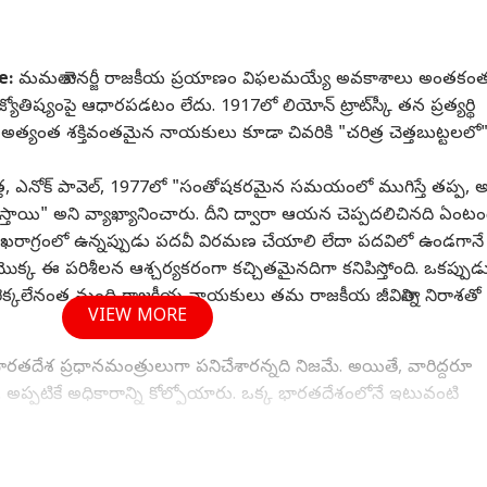
e:
మమతా బెనర్జీ రాజకీయ ప్రయాణం విఫలమయ్యే అవకాశాలు అంతకం
్యోతిష్యంపై ఆధారపడటం లేదు. 1917లో లియోన్ ట్రాట్‌స్కీ తన ప్రత్యర్థి
్లుగా, అత్యంత శక్తివంతమైన నాయకులు కూడా చివరికి "చరిత్ర చెత్తబుట్టలలో
.
త్త, ఎనోక్ పావెల్, 1977లో "సంతోషకరమైన సమయంలో ముగిస్తే తప్ప, అన
స్తాయి" అని వ్యాఖ్యానించారు. దీని ద్వారా ఆయన చెప్పదలిచినది ఏంటం
గ్రంలో ఉన్నప్పుడు పదవీ విరమణ చేయాలి లేదా పదవిలో ఉండగానే
క్క ఈ పరిశీలన ఆశ్చర్యకరంగా కచ్చితమైనదిగా కనిపిస్తోంది. ఒకప్పుడ
లెక్కలేనంత మంది రాజకీయ నాయకులు తమ రాజకీయ జీవితాన్ని నిరాశతో
VIEW MORE
 భారతదేశ ప్రధానమంత్రులుగా పనిచేశారన్నది నిజమే. అయితే, వారిద్దరూ
 అప్పటికే అధికారాన్ని కోల్పోయారు. ఒక్క భారతదేశంలోనే ఇటువంటి
, పతనం