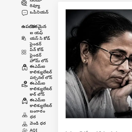
సినిమా
రివ్యూ
ఒపీనియన్
ఉపయోగకరమైన
ఐ యఫ్
యస్ సి కోడ్
ఫైండర్
పిన్ కోడ్
ఫైండర్
హోమ్ లోన్
ఈఎమ్ఐ
కాలిక్యులేటర్
పర్సనల్ లోన్
ఈఎమ్ఐ
కాలిక్యులేటర్
కార్ లోన్
ఈఎమ్ఐ
కాలిక్యులేటర్
బంగారం
ధర
వెండి ధర
AQI