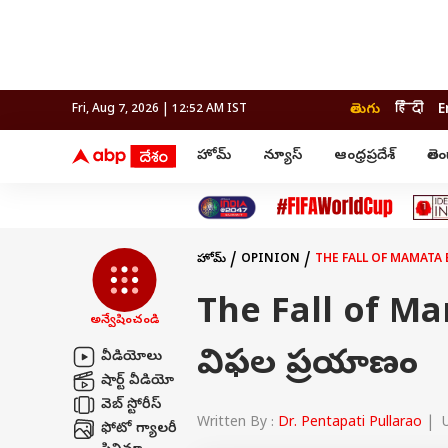
తెలుగు
हिंदी
E
Fri, Aug 7, 2026 | 12:52 AM IST
హోమ్
న్యూస్
ఆంధ్రప్రదేశ్
తెల
ఆంధ్ర నాడి
వార్తలు
లైఫ్ స
ఆంధ్రప్రదేశ్
ఫుడ్ 
ఇండియా
అమరావతి
వరంగల్
పర్సనల్ ఫైనాన్స్
ప్రపంచం
రాజమండ్రి
హైదరాబాద్
బడ్జెట్
తెలంగాణ
అంద
పాలిటిక్స్
విశాఖపట్నం
నిజామాబాద్
తెలంగాణ
ఇండియా
హోమ్
OPINION
THE FALL OF MAMATA B
వరంగల్
టెక్
ప్రపంచం
నల్గొండ
పాలిటిక్స్
The Fall of Mam
నిజామాబాద్
అన్వేషించండి
క్రైమ్
జాబ్స
కరీంనగర్
విఫల ప్రయాణం
హైదరాబాద్
వీడియోలు
షార్ట్ వీడియో
రైతు దేశం
ఎలక్షన్
ఫ్యాక్ట
వెబ్ స్టోరీస్
Written By :
Dr. Pentapati Pullarao
| U
ఫోటో గ్యాలరీ