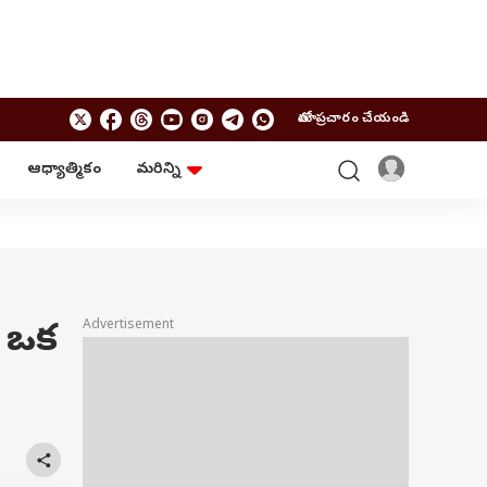
మాతో ప్రచారం చేయండి
ఆధ్యాత్మికం
మరిన్ని
బిజినెస్
ఆంధ్రప్రదేశ్
పర్సనల్ ఫైనాన్స్
అమరావతి
మ్యూచువల్ ఫండ్స్
రాజమండ్రి
ఐపీవో
కర్నూలు
బడ్జెట్
తిరుపతి
విజయవాడ
ఆధ్యాత్మికం
- ఒక
Advertisement
నెల్లూరు
వాస్తు
విశాఖపట్నం
శుభసమయం
ఆటో
BRAND WIRE