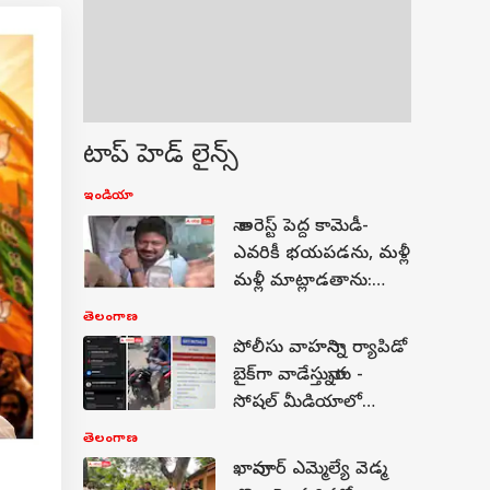
టాప్ హెడ్ లైన్స్
ఇండియా
నా అరెస్ట్ పెద్ద కామెడీ-
ఎవరికీ భయపడను, మళ్లీ
మళ్లీ మాట్లాడతాను:
ఉదయనిధి స్టాలిన్
తెలంగాణ
పోలీసు వాహనాన్ని ర్యాపిడో
బైక్‌గా వాడేస్తున్నారు -
సోషల్ మీడియాలో
వీడియో వైరల్..
తెలంగాణ
విచారణకు ఆదేశం!
ఖానాపూర్ ఎమ్మెల్యే వెడ్మ