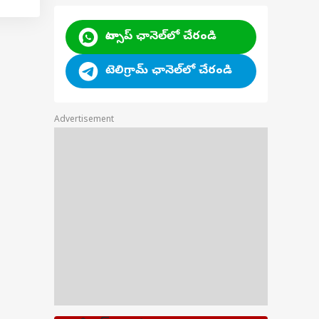
్‌ను
వాట్సాప్ ఛానెల్‌లో చేరండి
టెలిగ్రామ్ ఛానెల్‌లో చేరండి
ాల
Advertisement
ంది.
ి
దంగా
రచుగా
్రజలు
ప్రదేశ్
చారు.