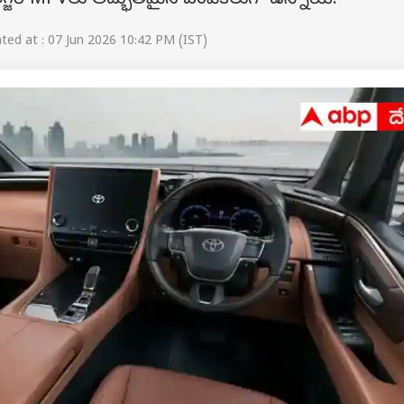
గ్జరీ MPVలు అద్భుతమైన ఎంపికలుగా ఉన్నాయి.
ed at : 07 Jun 2026 10:42 PM (IST)