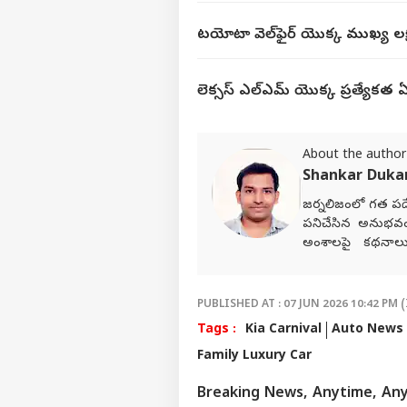
టయోటా వెల్‌ఫైర్ యొక్క ముఖ్య ల
లెక్సస్ ఎల్ఎమ్ యొక్క ప్రత్యేకత 
About the author
Shankar Duk
జర్నలిజంలో గత పదే
పనిచేసిన అనుభవ
అంశాలపై కథనాలు అం
ఎంచుకున్నారు. నేష
సేవలు అందించారు. 
Network)కు చెందిన 
PUBLISHED AT : 07 JUN 2026 10:42 PM (
పనిచేస్తున్నారు.
Tags :
Kia Carnival
Auto News
Family Luxury Car
Breaking News, Anytime, An