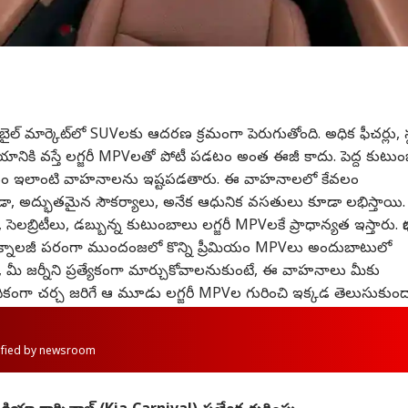
ల్ మార్కెట్‌లో SUVలకు ఆదరణ క్రమంగా పెరుగుతోంది. అధిక ఫీచర్లు, 
్ విషయానికి వస్తే లగ్జరీ MPVలతో పోటీ పడటం అంత ఈజీ కాదు. పెద్ద కుటు
కల కోసం ఇలాంటి వాహనాలను ఇష్టపడతారు. ఈ వాహనాలలో కేవలం
ుండా, అద్భుతమైన సౌకర్యాలు, అనేక ఆధునిక వసతులు కూడా లభిస్తాయి.
ెలబ్రిటీలు, డబ్బున్న కుటుంబాలు లగ్జరీ MPVలకే ప్రాధాన్యత ఇస్తారు. భార
ు, టెక్నాలజీ పరంగా ముందంజలో కొన్ని ప్రీమియం MPVలు అందుబాటులో
ి, మీ జర్నీని ప్రత్యేకంగా మార్చుకోవాలనుకుంటే, ఈ వాహనాలు మీకు
ధికంగా చర్చ జరిగే ఆ మూడు లగ్జరీ MPVల గురించి ఇక్కడ తెలుసుకుంద
rified by newsroom