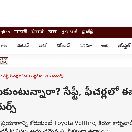
glish
मराठी
ਪੰਜਾਬੀ
বাংলা
ગુજરાતી
தமிழ்
ంగాణ
బిజినెస్
ఆటో
బిగ్‌బాస్
సినిమా
ఆట
లైఫ్‌స్టైల్‌
్టైల్
ఆరోగ్యం
ఎంటర్‌టైన్మెంట్
కార్నర్
కరోనా
సినిమా
ం
ఆయుర్వేదం
సినిమా రివ్యూ
ఓటీటీ-వెబ్‌సిరీస్‌
సేఫ్టీ, ఫీచర్లలో ఈ 3 లగ్జరీ MPVలు అదుర్స్
ఆట
టీవీ
గాసిప్స్
క్రికెట్
రుకుంటున్నారా? సేఫ్టీ, ఫీచర్లలో 
ఐపీఎల్
్
ట్రెండింగ్
ర్స్
యువ
్ చెక్
INDIA AT 2047
ప్రయాణాన్ని కోరుకుంటే Toyota Vellfire, కియా కార్నివాల
ఎడ్యుకేషన్