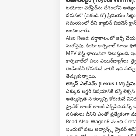
టయోటా వెల్‌ఫైర్ (Toyota Vellfire),
టయోటా వెల్‌ఫైర్‌ను దేశంలోని అత్
వరుసలో (సెకండ్ రో) ప్రీమియం సీట్లు,
సమయంలో దీని క్యాబిన్ బిజినెస్ క్లాస్ 
అందించారు.
Also Read:
వర్షాకాలంలో జర్నీ చే
మరోవైపు, కియా కార్నివాల్ కూడా భ
MPV బెస్ట్ ఛాయిస్‌గా నిలుస్తుంది. 
కార్నివాల్‌లో పలు ఎయిర్‌బ్యాగ్‌లు, డ్
రెండింటినీ కోరుకునే వారికి ఇది నచ
తెచ్చుకున్నాయి.
లెక్సస్ ఎల్ఎమ్ (Lexus LM) ప్రీమ
ఎక్కువ లగ్జరీ విషయానికి వస్తే లె
అత్యున్నత సౌకర్యాన్ని కోరుకునే వి
ప్రైవేట్ లాంజ్ లాంటి ఎక్స్‌పీరియన్స్
వసతులు దీనిని ఎంతో ప్రత్యేకంగా మా
Read Also:
WagonR నుంచి Creta వ
ఇందులో పలు అడ్వాన్స్డ్ డ్రైవర్ అసిస్