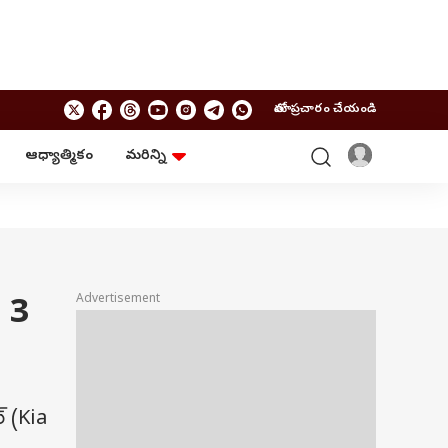
మాతో ప్రచారం చేయండి
ఆధ్యాత్మికం
మరిన్ని
బిజినెస్
ఆంధ్రప్రదేశ్
పర్సనల్ ఫైనాన్స్
అమరావతి
మ్యూచువల్ ఫండ్స్
రాజమండ్రి
ఐపీవో
కర్నూలు
బడ్జెట్
తిరుపతి
విజయవాడ
ఆధ్యాత్మికం
ఈ 3
Advertisement
నెల్లూరు
వాస్తు
విశాఖపట్నం
శుభసమయం
ఆటో
BRAND WIRE
్ (Kia