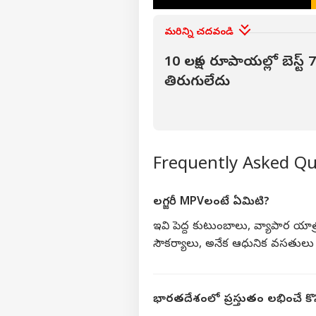
మోదీ
చెప్ప
మరిన్ని చదవండి
LOGIN
కేంద
ముగ
10 లక్షల రూపాయల్లో బెస్ట్ 7 
తిరుగులేదు
Frequently Asked Q
లగ్జరీ MPVలంటే ఏమిటి?
ఇవి పెద్ద కుటుంబాలు, వ్యాపార య
సౌకర్యాలు, అనేక ఆధునిక వసతులు వీ
భారతదేశంలో ప్రస్తుతం లభించే కొన