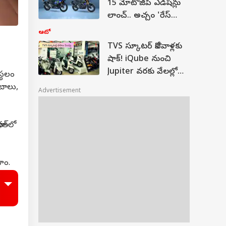
15 మోటోజీపీ ఎడిషన్లు
లాంచ్‌.. అచ్చం 'రేస్‌
బైక్‌'ను చూసినట్లే ఉంది
ఆటో
TVS స్కూటర్‌ కొనేవాళ్లకు
షాక్‌! iQube నుంచి
Jupiter వరకు వేలల్లో
స్థలం
పెరిగిన ధరలు - కొత్త రేట్లు
ంబాలు,
Advertisement
ఇవే
త్‌లో
ాం.