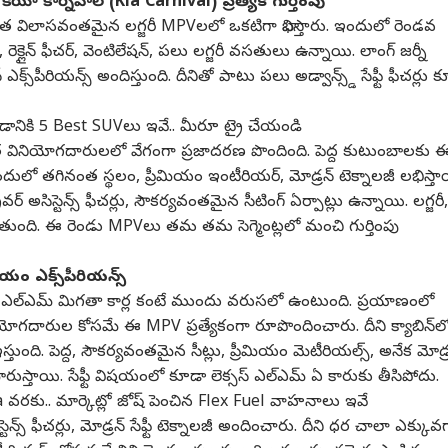
 కియా కార్నివాల్ (Kia Carnival) ప్రత్యేక గుర్తింపు
యంత విలాసవంతమైన లగ్జరీ MPVలలో ఒకటిగా భావిస్తారు. ఇందులో రెండవ
 రెక్లైన్ ఫీచర్, వెంటిలేషన్, పలు లగ్జరీ వసతులు ఉన్నాయి. లాంగ్ జర్నీ
ఎక్స్‌పీరియన్స్ అందిస్తుంది. దీనితో పాటు పలు అడ్వాన్స్డ్ సేఫ్టీ ఫీచర్లు 
యడానికి 5 Best SUVలు ఇవే.. మీరూ ట్రై చేయండి
ారత వినియోగదారులలో వేగంగా ప్రజాదరణ పొందింది. పెద్ద కుటుంబాలకు 
ఇందులో తగినంత స్థలం, ప్రీమియం ఇంటీరియర్, మోడ్రన్ టెక్నాలజీ లభిస్తా
రైవర్ అసిస్టెన్స్ ఫీచర్లు, సౌకర్యవంతమైన సీటింగ్ ఏర్పాట్లు ఉన్నాయి. లగ్జరీ,
్చుతుంది. ఈ రెండు MPVలు తమ తమ సెగ్మెంట్లలో మంచి గుర్తింపు
ియం ఎక్స్‌పీరియన్స్
క్సస్ ఎల్ఎమ్ మిగతా కార్ల కంటే ముందు వరుసలో ఉంటుంది. ప్రయాణంలో
నియోగదారుల కోసమే ఈ MPV ప్రత్యేకంగా రూపొందించారు. దీని క్యాబిన్‌ల
 ఇస్తుంది. పెద్ద, సౌకర్యవంతమైన సీట్లు, ప్రీమియం మెటీరియల్స్, అనేక మోడ్
రుస్తాయి. సేఫ్టీ విషయంలో కూడా లెక్సస్ ఎల్ఎమ్ ఏ కారుకు తీసిపోదు.
రకు.. మార్కెట్లో జోష్‌ పెంచిన Flex Fuel వాహనాలు ఇవే
టెన్స్ ఫీచర్లు, మోడ్రన్ సేఫ్టీ టెక్నాలజీ అందించారు. దీని ధర చాలా ఎక్కువ