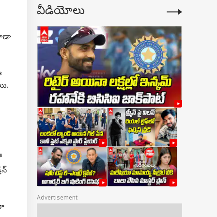
వీడియోలు
కూడా
ఈ
యి.
ో
రన్
Advertisement
గా