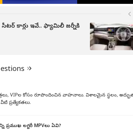
 ప్రభుత్వానికి సారీ
డీఎస్సీ 2026 నోటిఫికేషన్‌పై
20 రోజులైనా PF క్లెయిమ్
ఈ న
ిన జుకర్ బర్గ్..
కీలక అప్‌డేట్ ఇచ్చిన నారా
అమౌంట్ రాకపోతే ఏం
అసెం
్రంతో వివాదం
లోకేష్‌! డిసెంబర్‌లో
చేయాలి ? ఈ విషయాలు
సమా
ిసిపోయిందా?
ఎగ్జామ్‌!
తెలుసుకుంటే బెటర్
సీటర్ కార్లు ఇవే.. ఫ్యామిలీ జర్నీకి
uestions
ాత్రలు, VIPల కోసం రూపొందించిన వాహనాలు. విశాలమైన స్థలం, అద్భ
టి ప్రత్యేకతలు.
్ని ప్రముఖ లగ్జరీ MPVలు ఏవి?