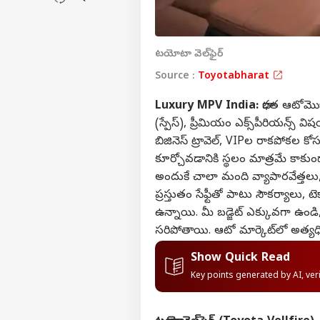
టయోటా వెల్‌ఫైర్
Source :
Toyotabharat
Luxury MPV India:
భారత ఆటోమొబై
(స్పేస్), ప్రీమియం ఎక్స్‌పీరియన్స
బిజినెస్ ట్రావెల్, VIPల రాకపో
కూర్చోవడానికి స్థలం మాత్రమే కాక
అందుకే చాలా మంది వ్యాపారవేత్తలు, స
ప్రస్తుతం సేఫ్టీతో పాటు సౌకర్యాల
ఉన్నాయి. మీ బడ్జెట్ ఎక్కువగా ఉండ
సరిపోతాయి. ఆటో మార్కెట్‌లో అత్య
Show Quick Read
Key points generated by AI, ve