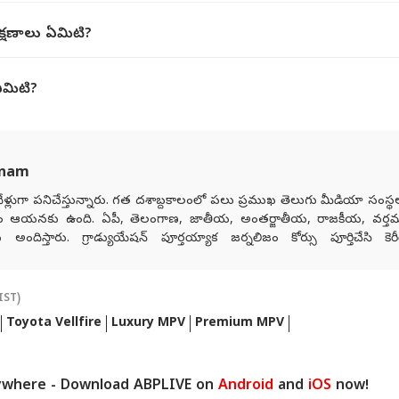
క్షణాలు ఏమిటి?
ఏమిటి?
anam
ళ్లుగా పనిచేస్తున్నారు. గత దశాబ్దకాలంలో పలు ప్రముఖ తెలుగు మీడియా సంస్
ం ఆయనకు ఉంది. ఏపీ, తెలంగాణ, జాతీయ, అంతర్జాతీయ, రాజకీయ, వర్త
దిస్తారు. గ్రాడ్యుయేషన్ పూర్తయ్యాక జర్నలిజం కోర్సు పూర్తిచేసి కెరీర
నల్ మీడియాకు చెందిన పలు తెలుగు మీడియా సంస్థలలో సీనియర్ కంటెంట్ రైటర
జర్నలిజంలో వందేళ్లకు పైగా చరిత్ర ఉన్న ఆనంద్ బజార్ పత్రిక నెట్‌వర్క్ 
తెలుగు డిజిటల్ మీడియా ఏబీపీ దేశంలో గత నాలుగేళ్ల నుంచి న్యూస్ ప్రొడ్యూసర
IST)
Toyota Vellfire
Luxury MPV
Premium MPV
ywhere - Download ABPLIVE on
Android
and
iOS
now!