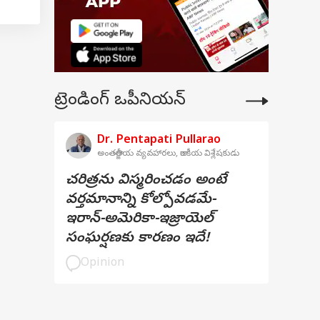
ట్రెండింగ్ ఒపీనియన్
Dr. Pentapati Pullarao
అంతర్జాతీయ వ్యవహారలు, రాజకీయ విశ్లేషకుడు
చరిత్రను విస్మరించడం అంటే
వర్తమానాన్ని కోల్పోవడమే-
ఇరాన్-అమెరికా-ఇజ్రాయెల్
సంఘర్షణకు కారణం ఇదే!
Opinion