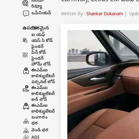
Carnival), Lexus LM వంటి ల
సినిమా
రివ్యూ
ఒపీనియన్
Written By :
Shankar Dukanam
| Updat
ఉపయోగకరమైన
ఐ యఫ్
యస్ సి కోడ్
ఫైండర్
పిన్ కోడ్
ఫైండర్
హోమ్ లోన్
ఈఎమ్ఐ
కాలిక్యులేటర్
పర్సనల్ లోన్
ఈఎమ్ఐ
కాలిక్యులేటర్
కార్ లోన్
ఈఎమ్ఐ
కాలిక్యులేటర్
బంగారం
ధర
వెండి ధర
AQI