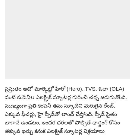
ప్రస్తుతం ఆటో మార్కెట్లో హీరో (Hero), TVS, ఓలా (OLA)
వంటి కంపెనీల ఎలక్ట్రిక్ స్కూటర్ల గురించి చర్చ జరుగుతోంది.
ముఖ్యంగా ప్రతి కంపెనీ తమ స్కూటీని మెరుగైన రేంజ్,
ఎక్కువ ఫీచర్లు, హై స్పీడ్‌తో లాంచ్ చేస్తోంది. స్పీడ్ సైతం
బాగానే ఉండటం, ఇంధర ధరలతో పోల్చితే ఛార్జింగ్ కోసం
తక్కువ ఖర్చు కనుక ఎలక్ట్రిక్ స్కూటర్ల విక్రయాలు