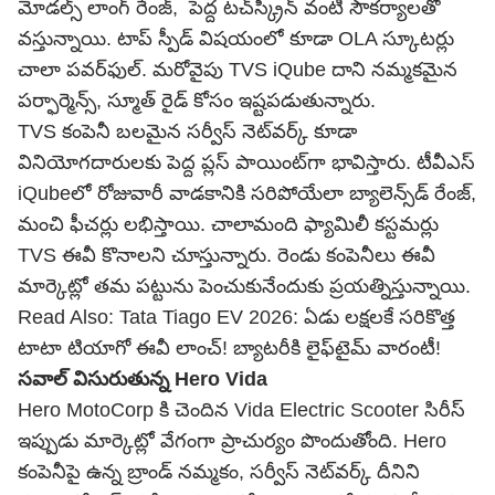
మోడల్స్ లాంగ్ రేంజ్, పెద్ద టచ్‌స్క్రీన్ వంటి సౌకర్యాలతో
వస్తున్నాయి. టాప్ స్పీడ్ విషయంలో కూడా OLA స్కూటర్లు
చాలా పవర్‌ఫుల్. మరోవైపు TVS iQube దాని నమ్మకమైన
పర్ఫార్మెన్స్, స్మూత్ రైడ్ కోసం ఇష్టపడుతున్నారు.
TVS కంపెనీ బలమైన సర్వీస్ నెట్‌వర్క్ కూడా
వినియోగదారులకు పెద్ద ప్లస్ పాయింట్‌గా భావిస్తారు. టీవీఎస్
iQubeలో రోజువారీ వాడకానికి సరిపోయేలా బ్యాలెన్స్‌డ్ రేంజ్,
మంచి ఫీచర్లు లభిస్తాయి. చాలామంది ఫ్యామిలీ కస్టమర్లు
TVS ఈవీ కొనాలని చూస్తున్నారు. రెండు కంపెనీలు ఈవీ
మార్కెట్లో తమ పట్టును పెంచుకునేందుకు ప్రయత్నిస్తున్నాయి.
Read Also:
Tata Tiago EV 2026: ఏడు లక్షలకే సరికొత్త
టాటా టియాగో ఈవీ లాంచ్! బ్యాటరీకి లైఫ్‌టైమ్ వారంటీ!
సవాల్ విసురుతున్న Hero Vida
Hero MotoCorp కి చెందిన Vida Electric Scooter సిరీస్
ఇప్పుడు మార్కెట్లో వేగంగా ప్రాచుర్యం పొందుతోంది. Hero
కంపెనీపై ఉన్న బ్రాండ్ నమ్మకం, సర్వీస్ నెట్‌వర్క్ దీనిని