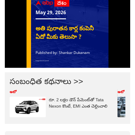
సంబంధిత కథనాలు >>
ఆటో
ఆటో
రూ. 2 లక్షల డౌన్ పేమెంట్‌తో Tata
Nexon కొంటే, EMI ఎంత చెల్లించాలి