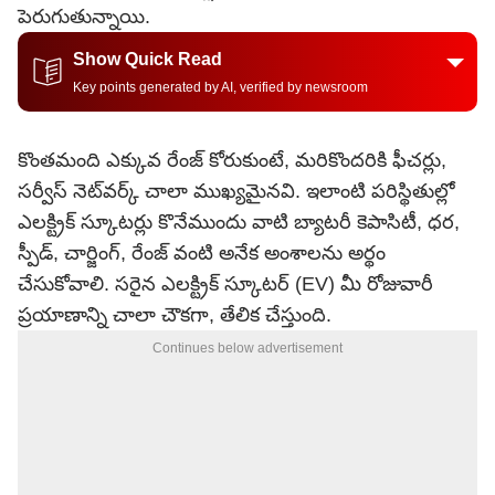
పెరుగుతున్నాయి.
Show Quick Read
Key points generated by AI, verified by newsroom
కొంతమంది ఎక్కువ రేంజ్ కోరుకుంటే, మరికొందరికి ఫీచర్లు,
సర్వీస్ నెట్‌వర్క్ చాలా ముఖ్యమైనవి. ఇలాంటి పరిస్థితుల్లో
ఎలక్ట్రిక్ స్కూటర్లు కొనేముందు వాటి బ్యాటరీ కెపాసిటీ, ధర,
స్పీడ్, చార్జింగ్, రేంజ్ వంటి అనేక అంశాలను అర్థం
చేసుకోవాలి. సరైన ఎలక్ట్రిక్ స్కూటర్ (EV) మీ రోజువారీ
ప్రయాణాన్ని చాలా చౌకగా, తేలిక చేస్తుంది.
Continues below advertisement