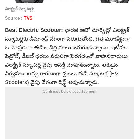
ఎలక్ట్రిక్ స్కూటర్లు
Source :
TVS
Best Electric Scooter:
భారత ఆటో మార్కెట్లో ఎలక్ట్రిక్
స్కూటర్లకు డిమాండ్ వేగంగా పెరుగుతోంది. గత మూడేళ్లుగా
ఓ మోస్తరుగా ఈవీల విక్రయాలు జరుగుతున్నాయి. ఇటీవల
పెట్రోల్, డీజిల్ ధరలు వరుసగా పెరగడంతో వాహనదారులు
ఎలక్ట్రిక్ స్కూటర్ల వైపు ఆసక్తి చూపుతున్నారు. తక్కువ
నిర్వహణ ఖర్చు కారణంగా ప్రజలు ఈవీ స్కూటర్ల (EV
Scooters) వైపు వేగంగా షిఫ్ట్ అవుతున్నారు.
Continues below advertisement