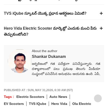
TVS iQube స్కూటర్ యొక్క ప్రధాన ఆకర్షణలు ఏమిటి?
Hero Vida Electric Scooter మార్కెట్లో ఎందుకు మంచి పేరు
తెచ్చుకుంటోంది?
About the author
Shankar Dukanam
జర్నలిజంలో గత పదేళ్లుగా పనిచేస్తున్నారు. గత
దశాబ్దకాలంలో పలు ప్రముఖ తెలుగు మీడియా
సంస్థలలో పనిచేసిన అనుభవం ఆయనకు ఉంది. ఏపీ,
తెలంగాణ, జాతీయ, అంతర్జాతీయ, రాజకీయ,
వర్తమాన అంశాలపై కథనాలు అందిస్తారు.
గ్రాడ్యుయేషన్ పూర్తయ్యాక జర్నలిజం కోర్సు పూర్తిచేసి
PUBLISHED AT : SUN, MAY 31,2026, 6:30 AM (IST)
కెరీర్‌గా ఎంచుకున్నారు. నేషనల్ మీడియాకు చెందిన
Tags :
Electric Scooters
Auto News
పలు తెలుగు మీడియా సంస్థలలో సీనియర్ కంటెంట్
EV Scooters
TVS IQube
Hero Vida
Ola Electric
రైటర్‌గా సేవలు అందించారు. జర్నలిజంలో వందేళ్లకు