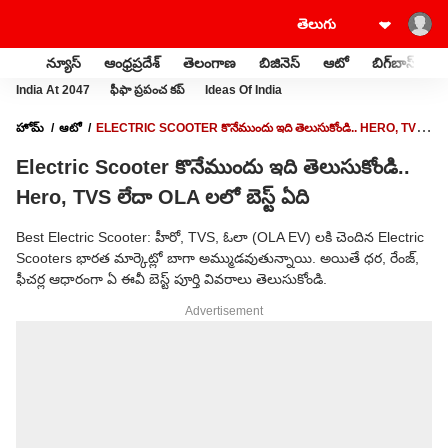
న్యూస్
ఆంధ్రప్రదేశ్
తెలంగాణ
బిజినెస్
ఆటో
బిగ్‌బాస్
స
India At 2047
ఫీఫా ప్రపంచ కప్
Ideas Of India
హోమ్
ఆటో
ELECTRIC SCOOTER కొనేముందు ఇది తెలుసుకోండి.. HERO, TVS
లేదా OLA లలో బెస్ట్ ఏది
Electric Scooter కొనేముందు ఇది తెలుసుకోండి..
Hero, TVS లేదా OLA లలో బెస్ట్ ఏది
Best Electric Scooter: హీరో, TVS, ఓలా (OLA EV) లకి చెందిన Electric
Scooters భారత మార్కెట్లో బాగా అమ్ముడవుతున్నాయి. అయితే ధర, రేంజ్,
ఫీచర్ల ఆధారంగా ఏ ఈవీ బెస్ట్ పూర్తి వివరాలు తెలుసుకోండి.
Advertisement