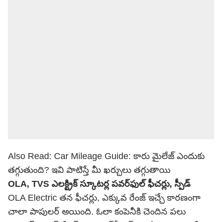
Also Read:
Car Mileage Guide: కారు మైలేజ్ ఎందుకు
తగ్గుతుంది? ఇవి పాటిస్తే మీ ఖర్చులు తగ్గుతాయి
OLA, TVS ఎలక్ట్రిక్ స్కూటర్ల పవర్‌ఫుల్ ఫీచర్లు, స్పీడ్
OLA Electric తన ఫీచర్లు, ఎక్కువ రేంజ్ ఇచ్చే కారణంగా
చాలా పాపులర్ అయింది. ఓలా కంపెనీకి చెందిన పలు