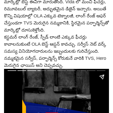
మార్కెట్లో బెస్ట్ ఈవీగా మారుతోంది. Vida లో మంచి ఫీచర్లు,
రిమూవబుల్ బ్యాటరీ, అద్భుతమైన డిజైన్ ఇచ్చారు. అయితే
కొన్ని విషయాల్లో OLA ఎక్కువ టెక్నాలజీ, లాంగ్ రేంజ్ ఆఫర్
చేస్తుండగా TVS మెరుగైన నమ్మకానికి, స్థిరమైన పర్ఫార్మెన్స్‌తో
మార్కెట్లో దూసుకెళ్తోంది.
కస్టమర్ లాంగ్ రేంజ్, స్పీడ్ లాంటి ఎక్కువ ఫీచర్లు
కావాలనుకుంటే OLA బెస్ట్ ఆప్షన్ కావచ్చు. సర్వీస్ నెట్ వర్క్
సమస్య వినియోగదారులను ఇబ్బందులకు గురిచేస్తుంది.
నమ్మకమైన సర్వీస్, పర్ఫార్మెన్స్ కోరుకునే వారికి TVS, Hero
మెరుగైన ఛాయిస్ అని చెప్పవచ్చు.