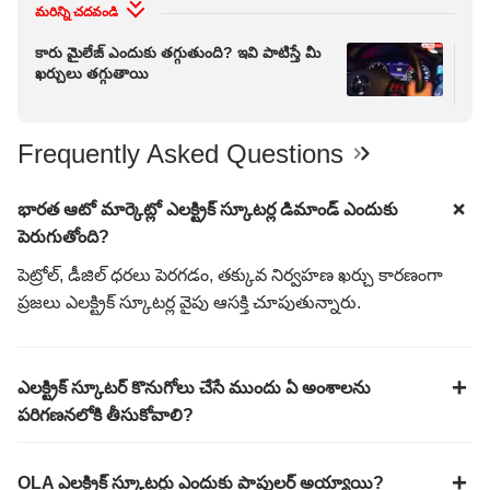
మరిన్ని చదవండి
కారు మైలేజ్ ఎందుకు తగ్గుతుంది? ఇవి పాటిస్తే మీ
టోయ
ఖర్చులు తగ్గుతాయి
క్రూ
కిలో
Frequently Asked Questions
భారత ఆటో మార్కెట్లో ఎలక్ట్రిక్ స్కూటర్ల డిమాండ్ ఎందుకు
పెరుగుతోంది?
పెట్రోల్, డీజిల్ ధరలు పెరగడం, తక్కువ నిర్వహణ ఖర్చు కారణంగా
ప్రజలు ఎలక్ట్రిక్ స్కూటర్ల వైపు ఆసక్తి చూపుతున్నారు.
ఎలక్ట్రిక్ స్కూటర్ కొనుగోలు చేసే ముందు ఏ అంశాలను
పరిగణనలోకి తీసుకోవాలి?
OLA ఎలక్ట్రిక్ స్కూటర్లు ఎందుకు పాపులర్ అయ్యాయి?