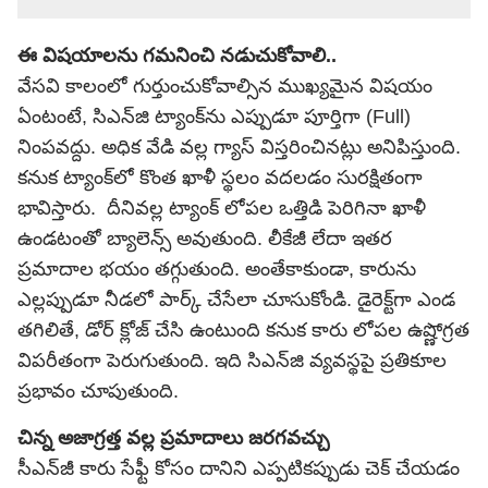
ఈ విషయాలను గమనించి నడుచుకోవాలి..
వేసవి కాలంలో గుర్తుంచుకోవాల్సిన ముఖ్యమైన విషయం
ఏంటంటే, సిఎన్‌జి ట్యాంక్‌ను ఎప్పుడూ పూర్తిగా (Full)
నింపవద్దు. అధిక వేడి వల్ల గ్యాస్ విస్తరించినట్లు అనిపిస్తుంది.
కనుక ట్యాంక్‌లో కొంత ఖాళీ స్థలం వదలడం సురక్షితంగా
భావిస్తారు. దీనివల్ల ట్యాంక్ లోపల ఒత్తిడి పెరిగినా ఖాళీ
ఉండటంతో బ్యాలెన్స్ అవుతుంది. లీకేజీ లేదా ఇతర
ప్రమాదాల భయం తగ్గుతుంది. అంతేకాకుండా, కారును
ఎల్లప్పుడూ నీడలో పార్క్ చేసేలా చూసుకోండి. డైరెక్ట్‌గా ఎండ
తగిలితే, డోర్ క్లోజ్ చేసి ఉంటుంది కనుక కారు లోపల ఉష్ణోగ్రత
విపరీతంగా పెరుగుతుంది. ఇది సిఎన్‌జి వ్యవస్థపై ప్రతికూల
ప్రభావం చూపుతుంది.
చిన్న అజాగ్రత్త వల్ల ప్రమాదాలు జరగవచ్చు
సీఎన్‌జీ కారు సేఫ్టీ కోసం దానిని ఎప్పటికప్పుడు చెక్ చేయడం