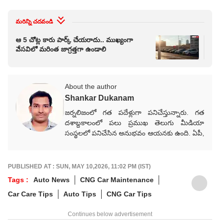
మరిన్ని చదవండి
ఆ 5 చోట్ల కారు పార్క్ చేయరాదు.. ముఖ్యంగా
బాలీ
వేసవిలో మరింత జాగ్రత్తగా ఉండాలి
ఏళ్ల
About the author
Shankar Dukanam
జర్నలిజంలో గత పదేళ్లుగా పనిచేస్తున్నారు. గత
దశాబ్దకాలంలో పలు ప్రముఖ తెలుగు మీడియా
సంస్థలలో పనిచేసిన అనుభవం ఆయనకు ఉంది. ఏపీ,
తెలంగాణ, జాతీయ, అంతర్జాతీయ, రాజకీయ,
వర్తమాన అంశాలపై కథనాలు అందిస్తారు.
గ్రాడ్యుయేషన్ పూర్తయ్యాక జర్నలిజం కోర్సు పూర్తిచేసి
PUBLISHED AT : SUN, MAY 10,2026, 11:02 PM (IST)
కెరీర్‌గా ఎంచుకున్నారు. నేషనల్ మీడియాకు చెందిన
Tags :
Auto News
CNG Car Maintenance
పలు తెలుగు మీడియా సంస్థలలో సీనియర్ కంటెంట్
Car Care Tips
Auto Tips
CNG Car Tips
రైటర్‌గా సేవలు అందించారు. జర్నలిజంలో వందేళ్లకు
పైగా చరిత్ర ఉన్న ఆనంద్ బజార్ పత్రిక నెట్‌వర్క్ (ABP
Continues below advertisement
Network)కు చెందిన తెలుగు డిజిటల్ మీడియా