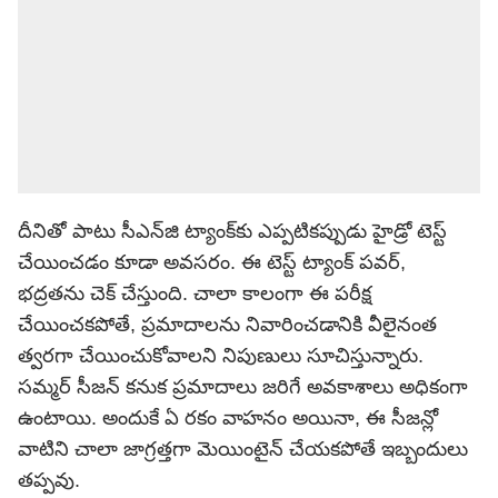
దీనితో పాటు సీఎన్‌జి ట్యాంక్‌కు ఎప్పటికప్పుడు హైడ్రో టెస్ట్
చేయించడం కూడా అవసరం. ఈ టెస్ట్ ట్యాంక్ పవర్,
భద్రతను చెక్ చేస్తుంది. చాలా కాలంగా ఈ పరీక్ష
చేయించకపోతే, ప్రమాదాలను నివారించడానికి వీలైనంత
త్వరగా చేయించుకోవాలని నిపుణులు సూచిస్తున్నారు.
సమ్మర్ సీజన్ కనుక ప్రమాదాలు జరిగే అవకాశాలు అధికంగా
ఉంటాయి. అందుకే ఏ రకం వాహనం అయినా, ఈ సీజన్లో
వాటిని చాలా జాగ్రత్తగా మెయింటైన్ చేయకపోతే ఇబ్బందులు
తప్పవు.