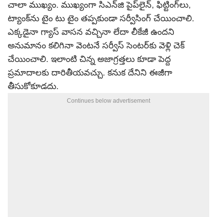
చాలా ముఖ్యం. ముఖ్యంగా సిఎన్‌జి పైప్‌లైన్, ఫిట్టింగ్‌లు,
ట్యాంక్‌ను టైం టు టైం తప్పకుండా సర్వీసింగ్ చేయించాలి.
ఎక్కడైనా గ్యాస్ వాసన వచ్చినా లేదా లీకేజీ ఉందని
అనుమానం కలిగినా వెంటనే సర్వీస్ సెంటర్‌కు వెళ్లి చెక్
చేయించాలి. ఇలాంటి చిన్న అజాగ్రత్తలు కూడా పెద్ద
ప్రమాదాలకు దారితీయవచ్చు. కనుక దేనిని ఈజీగా
తీసుకోకూడదు.
Continues below advertisement