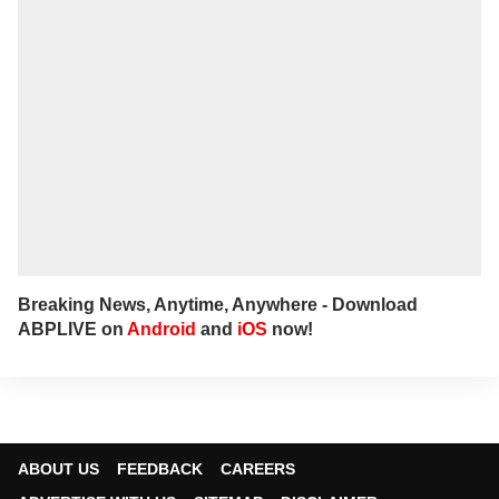
ఏబీపీ దేశంలో గత నాలుగేళ్ల నుంచి న్యూస్
ప్రొడ్యూసర్‌గా పనిచేస్తున్నారు.
Breaking News, Anytime, Anywhere - Download
ABPLIVE on
Android
and
iOS
now!
ABOUT US
FEEDBACK
CAREERS