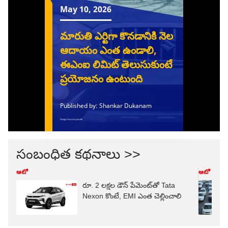
సంబంధిత కథనాలు >>
ఆటో
ఆటో
రూ. 2 లక్షల డౌన్ పేమెంట్‌తో Tata
Nexon కొంటే, EMI ఎంత చెల్లించాలి