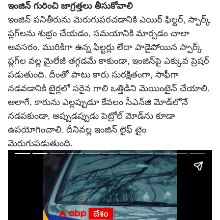
ఇంజిన్ గురించి జాగ్రత్తలు తీసుకోవాలి
ఇంజిన్ పనితీరును మెరుగుపరచడానికి ఎయిర్ ఫిల్టర్, స్పార్క్
ప్లగ్‌లను శుభ్రం చేయడం, సమయానికి మార్చడం చాలా
అవసరం. మురికిగా ఉన్న ఫిల్టర్లు లేదా పాడైపోయిన స్పార్క్
ప్లగ్‌ల వల్ల మైలేజీ తగ్గడమే కాకుండా, ఇంజిన్‌పై ఎక్కువ ప్రెషర్
పడుతుంది. దీంతో పాటు కారు సురక్షితంగా, సాఫీగా
నడవడానికి టైర్లలో సరైన గాలి ఒత్తిడిని మెయింటైన్ చేయాలి.
అలాగే, కారును ఎల్లప్పుడూ కేవలం సీఎన్‌జి మోడ్‌లోనే
నడపకుండా, అప్పుడప్పుడు పెట్రోల్ మోడ్‌ను కూడా
ఉపయోగించాలి. దీనివల్ల ఇంజిన్ లైఫ్ టైం
మెరుగుపడుతుంది.