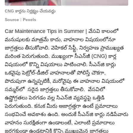
CNG కార్లను నిర్లక్ష్యం చేయవద్దు
Source : Pexels
Car Maintenance Tips in Summer | వేసవి కాలంలో
మనుషులకు మాత్రమే కాదు, వాహనాల విషయంలోనూ
జాగ్రత్తలు తీసుకోవాలి. వెహికల్ సేఫ్టీ, నిర్వహణ ప్రాముఖ్యత
మరింత పెరుగుతుంది. ముఖ్యంగా సీఎన్‌జీ (CNG) కార్ల
విషయంలో కొన్ని విషయాలు పాటించాలి. సీఎన్‌జి కార్లు
ఒకవైపు పెట్రోల్-డీజిల్ వాహనాలతో పోలిస్తే చౌకగా,
పొదుపుగా ఉన్నప్పటికీ, మరోవైపు ఈ వాహనాల విషయంలో
సమ్మర్‌లో సరైన జాగ్రత్తలు తీసుకోవాలి. వేసవిలో
ఉష్ణోగ్రతలు పెరగడం వల్ల సిఎన్‌జి వ్యవస్థపై ఒత్తిడి
పెరుగుతుంది. కనుక మీరు అజాగ్రత్తగా ఉంటే ప్రమాదాలు
సంభవించే అవకాశం ఉంది. అందుకే సీఎన్‌జి కార్లు నడిపేవారు
వాహనం సురక్షితంగా ఉండాలంటే, ఎలాంటి ప్రమాదాలు
జరగకుండా ఉండటానికి కొన్ని ముఖ్యమైన జాగ్రత్తలు