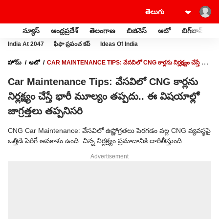
న్యూస్
ఆంధ్రప్రదేశ్
తెలంగాణ
బిజినెస్
ఆటో
బిగ్‌బాస్
స
India At 2047
ఫీఫా ప్రపంచ కప్
Ideas Of India
హోమ్
ఆటో
CAR MAINTENANCE TIPS: వేసవిలో CNG కార్లను నిర్లక్ష్యం చేస్తే భారీ
మూల్యం తప్పదు.. ఈ విషయాల్లో జాగ్రత్తలు తప్పనిసరి
Car Maintenance Tips: వేసవిలో CNG కార్లను
నిర్లక్ష్యం చేస్తే భారీ మూల్యం తప్పదు.. ఈ విషయాల్లో
జాగ్రత్తలు తప్పనిసరి
CNG Car Maintenance: వేసవిలో ఉష్ణోగ్రతలు పెరగడం వల్ల CNG వ్యవస్థపై
ఒత్తిడి పెరిగే అవకాశం ఉంది. చిన్న నిర్లక్ష్యం ప్రమాదానికి దారితీస్తుంది.
Advertisement