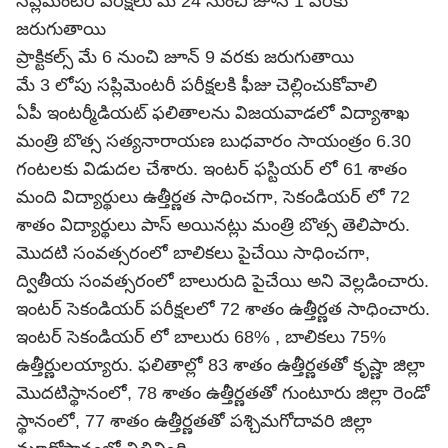
సప్లిమెంటరీ పరీక్షలు మే 24 నుంచి జూన్ 1 వరకు
జరుగుతాయి
ప్రాక్టికల్స్ మే 6 నుంచి జూన్ 9 వరకు జరుగుతాయి
మే 3 లోపు సప్లిమెంటరీ పరీక్షలకి ఫీజు చెల్లించుకోవాలి
ఏపీ ఇంటర్మీడియట్ ఫలితాలను విజయవాడలో విద్యాశాఖ
మంత్రి బొత్స సత్యనారాయణ బుధవారం సాయంత్రం 6.30
గంటలకు విడుదల చేశారు. ఇంటర్ ఫస్టియర్ లో 61 శాతం
మంది విద్యార్థులు ఉత్తీర్ణత సాధించగా, సెకండియర్ లో 72
శాతం విద్యార్థులు పాస్ అయినట్లు మంత్రి బొత్స తెలిపారు.
మొదటి సంవత్సరంలో బాలికలు పైచేయి సాధించగా,
ద్వితీయ సంవత్సరంలో బాలురుది పైచేయి అని వెల్లడించారు.
ఇంటర్ సెకండియర్ పరీక్షలలో 72 శాతం ఉత్తీర్ణత సాధించారు.
ఇంటర్ సెకండియర్ లో బాలురు 68% , బాలికలు 75%
ఉత్తీర్ణులయ్యారు. ఫలితాల్లో 83 శాతం ఉత్తీర్ణతతో కృష్ణా జిల్లా
మొదటిస్థానంలో, 78 శాతం ఉత్తీర్ణతతో గుంటూరు జిల్లా రెండో
స్థానంలో, 77 శాతం ఉత్తీర్ణతతో పశ్చిమగోదావరి జిల్లా