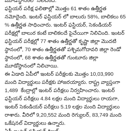
మూడోస్థానంలో నిలిచింది.
ఫస్టియర్ పరీక్ష ఫలితాల్లో మొత్తం 61 శాతం ఉత్తీర్ణత
నమోదైంది. ఇంటర్ ఫస్టియర్ లో బాలురు 58%, బాలికలు 65
% ఉత్తీర్ణత సాధించారు. ఇంటర్‌ ఫస్టియర్‌, సెకండియర్‌
పరీక్షల్లో బాలుర కంటే బాలికలదే పైచేయిగా నిలిచింది. ఇంటర్‌
ఫస్టియర్‌ పరీక్షల్లో 77 శాతం ఉత్తీర్ణతో కృష్ణా జిల్లా మొదటి
స్థానంలో, 70 శాతం ఉత్తీర్ణతతో పశ్చిమగోదావరి జిల్లా రెండో
స్థానంలో, 68 శాతం ఉత్తీర్ణతతో గుంటూరు జిల్లా
మూడోస్థానంలో నిలిచాయి.
ఈ ఏడాది ఏపీలో ఇంటర్ పరీక్షలకు మొత్తం 10,03,990
మంది విద్యార్థులు పరీక్షకు హాజ‌రయ్యారు. రాష్ట్ర వ్యాప్తంగా
1,489 కేంద్రాల్లో ఇంటర్ పరీక్షలు నిర్వహించారు. ఇంటర్‌
ఫస్టియర్‌ పరీక్షలు 4.84 లక్షల మంది విద్యార్థులు రాయగా,
ఇంటర్‌ సెకండియర్‌ పరీక్షలు 5.19 లక్షల మంది విద్యార్థులు
రాశారు. వీరిలో 9,20,552 మంది రెగ్యులర్‌, 83,749 మంది
ఒకేషనల్‌ విద్యార్థులు ఉన్నారు.