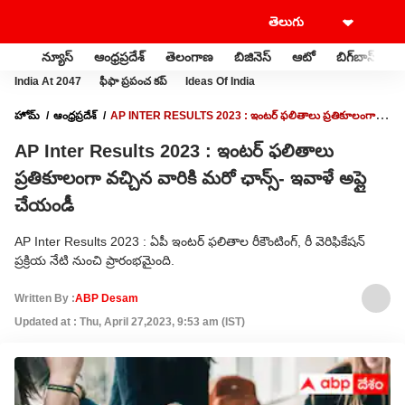
న్యూస్
ఆంధ్రప్రదేశ్
తెలంగాణ
బిజినెస్
ఆటో
బిగ్‌బాస్
స
India At 2047
ఫీఫా ప్రపంచ కప్
Ideas Of India
హోమ్
ఆంధ్రప్రదేశ్
AP INTER RESULTS 2023 : ఇంటర్‌ ఫలితాలు ప్రతికూలంగా
వచ్చిన వారికి మరో ఛాన్స్- ఇవాళే అప్లై చేయండీ
AP Inter Results 2023 : ఇంటర్‌ ఫలితాలు
ప్రతికూలంగా వచ్చిన వారికి మరో ఛాన్స్- ఇవాళే అప్లై
చేయండీ
AP Inter Results 2023 : ఏపీ ఇంటర్‌ ఫలితాల రీకౌంటింగ్, రీ వెరిఫికేషన్
ప్రక్రియ నేటి నుంచి ప్రారంభమైంది.
Written By :
ABP Desam
Updated at : Thu, April 27,2023, 9:53 am (IST)