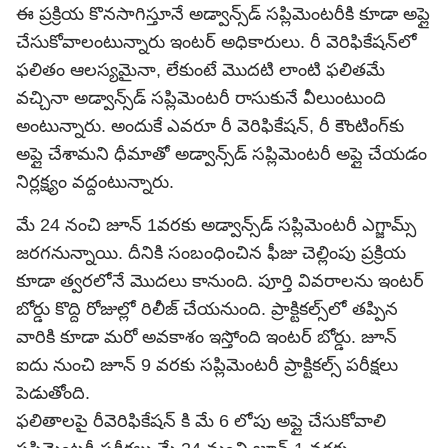
ఈ ప్రక్రియ కొనసాగిస్తూనే అడ్వాన్స్‌డ్‌ సప్లిమెంటరీకి కూడా అప్లై
చేసుకోవాలంటున్నారు ఇంటర్ అధికారులు. రీ వెరిఫికేషన్‌లో
ఫలితం ఆలస్యమైనా, లేకుంటే మొదటి లాంటి ఫలితమే
వచ్చినా అడ్వాన్స్‌డ్‌ సప్లిమెంటరీ రాసుకునే వీలుంటుంది
అంటున్నారు. అందుకే ఎవరూ రీ వెరిఫికేషన్, రీ కౌంటింగ్‌కు
అప్లై చేశామని ధీమాతో అడ్వాన్స్‌డ్‌ సప్లిమెంటరీ అప్లై చేయడం
నిర్లక్ష్యం వద్దంటున్నారు.
మే 24 నంచి జూన్ 1వరకు అడ్వాన్స్‌డ్‌ సప్లిమెంటరీ ఎగ్జామ్స్
జరగనున్నాయి. దీనికి సంబంధించిన ఫీజు చెల్లింపు ప్రక్రియ
కూడా త్వరలోనే మొదలు కానుంది. పూర్తి వివరాలను ఇంటర్
బోర్డు కొద్ది రోజుల్లో రిలీజ్ చేయనుంది. ప్రాక్టికల్స్‌లో తప్పిన
వారికి కూడా మరో అవకాశం ఇస్తోంది ఇంటర్ బోర్డు. జూన్
ఐదు నుంచి జూన్ 9 వరకు సప్లిమెంటరీ ప్రాక్టికల్స్‌ పరీక్షలు
పెడుతోంది.
ఫలితాలపై రీవెరిఫికేషన్ కి మే 6 లోపు అప్లై చేసుకోవాలి