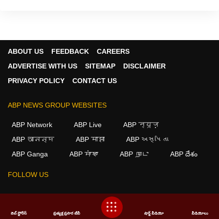
ABOUT US
FEEDBACK
CAREERS
ADVERTISE WITH US
SITEMAP
DISCLAIMER
PRIVACY POLICY
CONTACT US
ABP NEWS GROUP WEBSITES
ABP Network
ABP Live
ABP न्यूज़
ABP আনন্দ
ABP माझा
ABP અસ્મિતા
ABP Ganga
ABP ਸਾਂਝਾ
ABP நாடு
ABP దేశం
FOLLOW US
This website follows the
DNPA Code of Ethics.
Copyright@2026.
వెబ్ స్టోరీస్
ప్రత్యక్ష ప్రసార టీవీ
షార్ట్ వీడియో
వీడియోలు