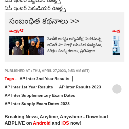
ఏపీ ఇంటర్ ఫస్టియర్ రిజల్ట్స్
ఏపీ ఇంటర్ సెకండియర్ రిజల్ట్స్
సంబంధిత కథనాలు >>
ఆంధ్రప్రదేశ్
ఆంధ్రప్రదేశ్
మోదీకి ఆగష్టు అగ్నిపరీక్ష, పెరగనున్న
అమిత్ షా పాత్ర! యువత ఉద్యమం,
పరీక్షల సంస్కరణలు, ప్రతిపక్షాల
వ్యూహాలు
PUBLISHED AT : THU, APRIL 27,2023, 9:53 AM (IST)
Tags :
AP Inter 2nd Year Results
AP Inter 1st Year Results
AP Inter Results 2023
AP Inter Supplementary Exam Dates
AP Inter Supply Exam Dates 2023
Breaking News, Anytime, Anywhere - Download
ABPLIVE on
Android
and
iOS
now!