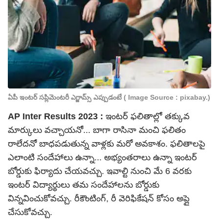
ఏపీ ఇంటర్ సప్లిమెంటరీ ఎగ్జామ్స్ ఎప్పుడంటే ( Image Source : pixabay.)
AP Inter Results 2023 :
ఇంటర్‌ ఫలితాల్లో తక్కువ
మార్కులు వచ్చాయనో... బాగా రాసినా మంచి ఫలితం
రాలేదనో బాధపడుతున్న వాళ్లకు మరో అవకాశం. ఫలితాలపై
ఎలాంటి సందేహాలు ఉన్నా... అభ్యంతరాలు ఉన్నా ఇంటర్
బోర్డుకు ఫిర్యాదు చేయవచ్చు. ఇవాల్టి నుంచి మే 6 వరకు
ఇంటర్ విద్యార్థులు తమ సందేహాలను బోర్డుకు
విన్నవించుకోవచ్చు. రీకౌంటింగ్, రీ వెరిఫికేషన్ కోసం అప్లై
చేసుకోవచ్చు.