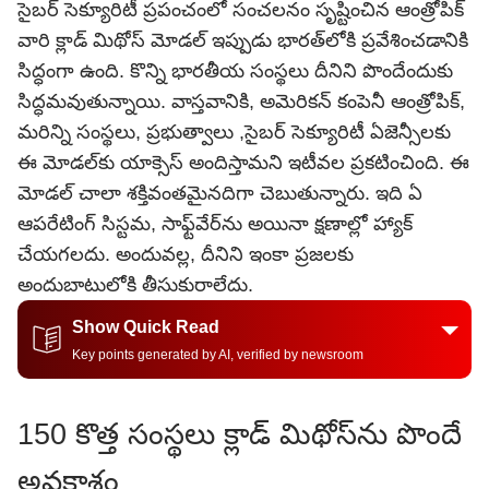
సైబర్ సెక్యూరిటీ ప్రపంచంలో సంచలనం సృష్టించిన ఆంత్రోపిక్
వారి క్లాడ్ మిథోస్ మోడల్ ఇప్పుడు భారత్‌లోకి ప్రవేశించడానికి
సిద్ధంగా ఉంది. కొన్ని భారతీయ సంస్థలు దీనిని పొందేందుకు
సిద్ధమవుతున్నాయి. వాస్తవానికి, అమెరికన్ కంపెనీ ఆంత్రోపిక్,
మరిన్ని సంస్థలు, ప్రభుత్వాలు ,సైబర్ సెక్యూరిటీ ఏజెన్సీలకు
ఈ మోడల్‌కు యాక్సెస్ అందిస్తామని ఇటీవల ప్రకటించింది. ఈ
మోడల్ చాలా శక్తివంతమైనదిగా చెబుతున్నారు. ఇది ఏ
ఆపరేటింగ్ సిస్టమ, సాఫ్ట్‌వేర్‌ను అయినా క్షణాల్లో హ్యాక్
చేయగలదు. అందువల్ల, దీనిని ఇంకా ప్రజలకు
అందుబాటులోకి తీసుకురాలేదు.
Show Quick Read
Key points generated by AI, verified by newsroom
150 కొత్త సంస్థలు క్లాడ్ మిథోస్‌ను పొందే
అవకాశం