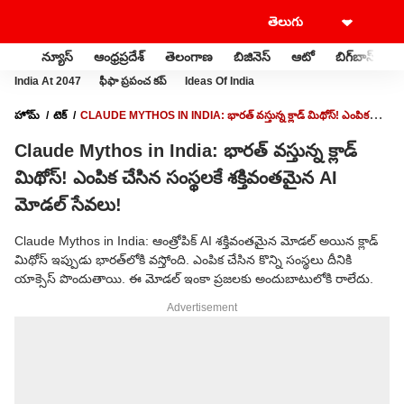
న్యూస్
ఆంధ్రప్రదేశ్
తెలంగాణ
బిజినెస్
ఆటో
బిగ్‌బాస్
స
India At 2047
ఫీఫా ప్రపంచ కప్
Ideas Of India
హోమ్
టెక్
CLAUDE MYTHOS IN INDIA: భారత్‌ వస్తున్న క్లాడ్ మిథోస్! ఎంపిక
చేసిన సంస్థలకే శక్తివంతమైన AI మోడల్‌ సేవలు!
Claude Mythos in India: భారత్‌ వస్తున్న క్లాడ్
మిథోస్! ఎంపిక చేసిన సంస్థలకే శక్తివంతమైన AI
మోడల్‌ సేవలు!
Claude Mythos in India: ఆంత్రోపిక్ AI శక్తివంతమైన మోడల్ అయిన క్లాడ్
మిథోస్ ఇప్పుడు భారత్‌లోకి వస్తోంది. ఎంపిక చేసిన కొన్ని సంస్థలు దీనికి
యాక్సెస్ పొందుతాయి. ఈ మోడల్ ఇంకా ప్రజలకు అందుబాటులోకి రాలేదు.
Advertisement