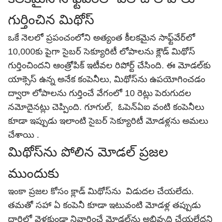
గుర్తించిన మిథోస్
ఒకే నెలలో ప్రపంచంలోని అత్యంత కీలకమైన సాఫ్ట్‌వేర్‌లో
10,000కు పైగా సైబర్‌ సెక్యూరిటీ లోపాలను క్లౌడ్ మిథోస్
గుర్తించిందని ఆంత్రోపిక్ ఇటీవల రిపోర్ట్ చేసింది. ఈ మోడల్‌కు
యాక్సెస్ ఉన్న అనేక కంపెనీలు, మిథోస్‌ను ఉపయోగించడం
ద్వారా లోపాలను గుర్తించే వేగంలో 10 రెట్లు పెరుగుదల
నమోదైనట్లు చెప్పింది. గూగుల్, ఓపెన్‌ఏఐ వంటి కంపెనీలు
కూడా ఇప్పుడు ఇలాంటి సైబర్‌ సెక్యూరిటీ మోడళ్లను అమలు
చేశాయి .
మిథోస్‌ను పోలిన మోడల్ ప్రజల
ముందుకు
ఇంకా ప్రజల కోసం క్లాడ్ మిథోస్‌ను విడుదల చేయలేదు.
తమతో సహా ఏ కంపెనీ కూడా ఇటువంటి మోడళ్ల తప్పుడు
దారిలో వెళ్లకుండా నివారించే మోడల్‌ను అభివృద్ధి చేయలేదని