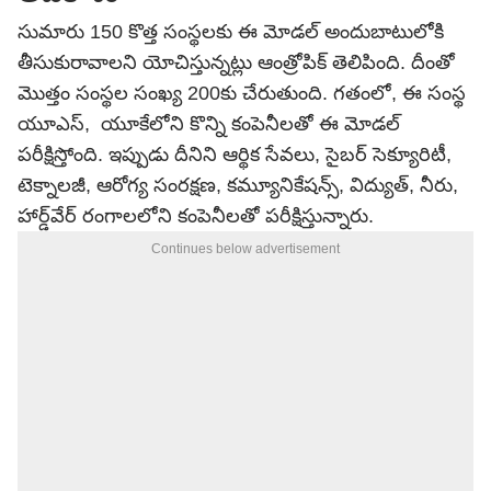
సుమారు 150 కొత్త సంస్థలకు ఈ మోడల్ అందుబాటులోకి
తీసుకురావాలని యోచిస్తున్నట్లు ఆంత్రోపిక్ తెలిపింది. దీంతో
మొత్తం సంస్థల సంఖ్య 200కు చేరుతుంది. గతంలో, ఈ సంస్థ
యూఎస్, యూకేలోని కొన్ని కంపెనీలతో ఈ మోడల్‌
పరీక్షిస్తోంది. ఇప్పుడు దీనిని ఆర్థిక సేవలు, సైబర్‌ సెక్యూరిటీ,
టెక్నాలజీ, ఆరోగ్య సంరక్షణ, కమ్యూనికేషన్స్, విద్యుత్, నీరు,
హార్డ్‌వేర్ రంగాలలోని కంపెనీలతో పరీక్షిస్తున్నారు.
Continues below advertisement