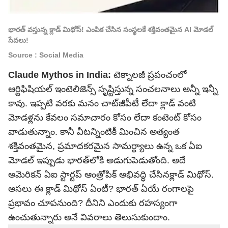
భారత్‌ వస్తున్న క్లాడ్ మిథోస్! ఎంపిక చేసిన సంస్థలకే శక్తివంతమైన AI మోడల్‌
సేవలు!
Source : Social Media
Claude Mythos in India:
టెక్నాలజీ ప్రపంచంలో
ఆర్టిఫిషియల్ ఇంటెలిజెన్స్‌ సృష్టిస్తున్న సంచలనాలు అన్నీ ఇన్నీ
కావు. ఇప్పటి వరకు మనం చాట్‌జీపీటీ లేదా క్లాడ్ వంటి
మోడళ్లను కేవలం సమాచారం కోసం లేదా కంటెంట్ కోసం
వాడుతున్నాం. కానీ వీటన్నింటికీ మించిన అత్యంత
శక్తివంతమైన, ప్రమాదకరమైన సామర్థ్యాలు ఉన్న ఒక ఏఐ
మోడల్ ఇప్పుడు భారత్‌లోకి అడుగుపెడుతోంది. అదే
అమెరికన్ ఏఐ స్టార్టప్‌ ఆంత్రోపిక్‌ అభివద్ధి చేసినక్లాడ్ మిథోస్‌.
అసలు ఈ క్లాడ్‌ మిథోస్ ఏంటీ? భారత్‌ ఏయే రంగాలపై
ప్రభావం చూపనుంది? దీనిని ఎందుకు రహస్యంగా
ఉంచుతున్నారు అనే వివరాలు తెలుసుకుందాం.