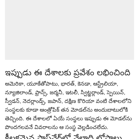
ఇప్పుడు ఈ దేశాలకు ప్రవేశం లభించింది
అమెరికా, యూకేతోపాటు, భారత్‌, కెనడా, ఆస్ట్రేలియా,
న్యూజిలాండ్, ఫ్రాన్స్, జర్మనీ, ఇటలీ, స్విట్జర్లాండ్, స్పెయిన్,
స్వీడన్, నెదర్లాండ్స్, జపాన్, దక్షిణ కొరియా వంటి దేశాలలోని
సంస్థలకు కూడా ఆంత్రోపిక్ తన మోడల్‌ను అందుబాటులోకి
తెచ్చింది. ఈ దేశాలలో ఏయే సంస్థలు ఇప్పుడు ఈ మోడల్‌ను
పొందగలవనే వివరాలను ఆ సంస్థ వెల్లడించలేదు.
కీలకమైన సాఫ్ట్‌వేర్‌లో వేలాది లోపాలు