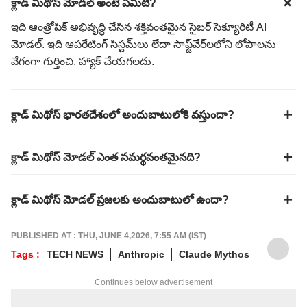
క్లాడ్ మిథోస్ మోడల్ అంటే ఏమిటి?
ఇది ఆంత్రోపిక్ అభివృద్ధి చేసిన శక్తివంతమైన సైబర్ సెక్యూరిటీ AI
మోడల్. ఇది ఆపరేటింగ్ సిస్టమ్‌లు లేదా సాఫ్ట్‌వేర్‌లలోని లోపాలను
వేగంగా గుర్తించి, హ్యాక్ చేయగలదు.
క్లాడ్ మిథోస్ భారతదేశంలో అందుబాటులోకి వస్తుందా?
క్లాడ్ మిథోస్ మోడల్ ఎంత సమర్థవంతమైనది?
క్లాడ్ మిథోస్ మోడల్ ప్రజలకు అందుబాటులో ఉందా?
PUBLISHED AT : THU, JUNE 4,2026, 7:55 AM (IST)
Tags :
TECH NEWS
Anthropic
Claude Mythos
Continues below advertisement