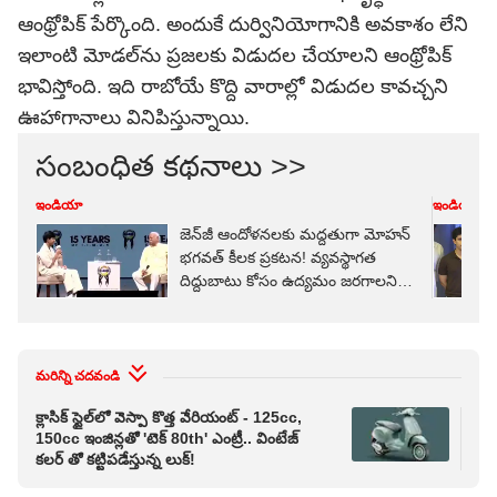
ఆంథ్రోపిక్ పేర్కొంది. అందుకే దుర్వినియోగానికి అవకాశం లేని
ఇలాంటి మోడల్‌ను ప్రజలకు విడుదల చేయాలని ఆంథ్రోపిక్‌
భావిస్తోంది. ఇది రాబోయే కొద్ది వారాల్లో విడుదల కావచ్చని
ఊహాగానాలు వినిపిస్తున్నాయి.
సంబంధిత కథనాలు >>
ఇండియా
ఇండియా
జెన్‌జీ ఆందోళనలకు మద్దతుగా మోహన్
భగవత్ కీలక ప్రకటన! వ్యవస్థాగత
దిద్దుబాటు కోసం ఉద్యమం జరగాలని
కామెంట్
మరిన్ని చదవండి
క్లాసిక్ స్టైల్‌లో వెస్పా కొత్త వేరియంట్ - 125cc,
ఇరాన
150cc ఇంజిన్లతో 'టెక్ 80th' ఎంట్రీ.. వింటేజ్
కార్
కలర్ తో కట్టిపడేస్తున్న లుక్!