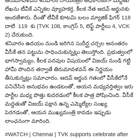
తిరుమావళవన్ శనివారం సాయంత్రం అధికారికంగా మద్దతు
లేఖను టీవీకే ఎన్నికల వ్యూహకర్త, కీలక నేత ఆదవ్ అర్జునకు
అందజేశారు. దీంతో టీవీకే కూటమి బలం మ్యాజిక్ ఫిగర్ 118
దాటి 119 కు (TVK 108,
కాంగ్రెస్
5, లెఫ్ట్ పార్టీలు 4, VCK
2) చేరుకుంది.
శనివారం ఉదయం నుండి జరిగిన సుదీర్ఘ చర్చల అనంతరం
వీసీకే తన పట్టును సాధించుకున్నట్లు తెలుస్తోంది. ప్రభుత్వంలో
భాగస్వామ్యం, కీలక పదవుల విషయంలో విజయ్ నుండి గట్టి
హామీ పొందిన తర్వాతే తిరుమావళవన్ ఈ నిర్ణయం
తీసుకున్నట్లు సమాచారం. ఆదవ్ అర్జున గతంలో వీసీకేలోనే
పనిచేసిన అనుభవం ఉండటంతో, ఆయన మధ్యవర్తిత్వం ఇరు
పార్టీల మధ్య పొత్తు కుదరడంలో కీలక పాత్ర పోషించింది. వీసీకే
మద్దతుతో విజయ్ పక్షాన ఉన్న ఎమ్మెల్యేల సంఖ్య
పెరగడంతో, ఆయన ముఖ్యమంత్రి కావడం ఇప్పుడు
లాంఛనంగా మారింది.
#WATCH
| Chennai | TVK supports celebrate after