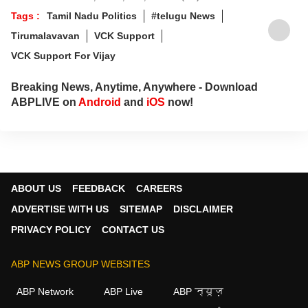
Tags :
Tamil Nadu Politics
#telugu News
Tirumalavavan
VCK Support
VCK Support For Vijay
Breaking News, Anytime, Anywhere - Download
ABPLIVE on
Android
and
iOS
now!
ABOUT US
FEEDBACK
CAREERS
ADVERTISE WITH US
SITEMAP
DISCLAIMER
PRIVACY POLICY
CONTACT US
ABP NEWS GROUP WEBSITES
ABP Network
ABP Live
ABP न्यूज़