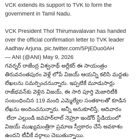
VCK extends its support to TVK to form the
government in Tamil Nadu.
VCK President Thol Thirumavalavan has handed
over the official confirmation letter to TVK leader
Aadhav Arjuna.
pic.twitter.com/5PjEDuo0AH
— ANI (@ANI)
May 9, 2026
గవర్నర్ రాజేంద్ర విశ్వనాథ్ అర్లేకర్ ఈ సాయంత్రం
తిరువనంతపురం వెళ్లే లోపే విజయ్ ఆయన్ని కలిసి మద్దతు
లేఖలను సమర్పించనున్నారు. ఇప్పటికే మూడుసార్లు
రాజ్‌భవన్‌కు వెళ్లిన విజయ్, ఈ సారి పూర్తి మెజారిటీకి
సంబంధించిన 119 మంది ఎమ్మెల్యేల సంతకాలతో కూడిన
లేఖను అందించనున్నారు. అన్నీ అనుకూలిస్తే, ఆదివారం
లేదా ఎల్లుండి జవహర్‌లాల్ నెహ్రూ ఇండోర్ స్టేడియంలో
విజయ్ ముఖ్యమంత్రిగా ప్రమాణ స్వీకారం చేసే అవకాశం
ఉందని టీవీకే వర్గాలు చెబుతున్నాయి.