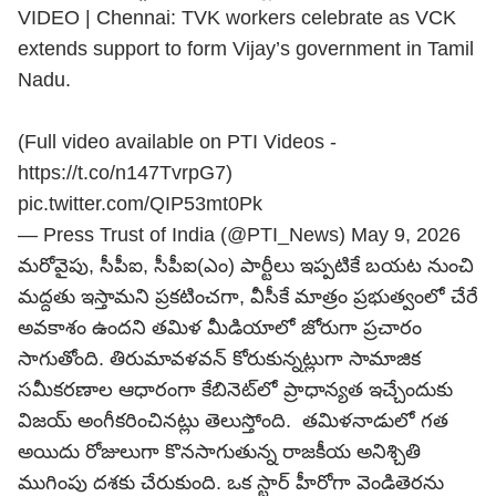
VIDEO | Chennai: TVK workers celebrate as VCK
extends support to form Vijay’s government in Tamil
Nadu.
(Full video available on PTI Videos -
https://t.co/n147TvrpG7
)
pic.twitter.com/QIP53mt0Pk
— Press Trust of India (@PTI_News)
May 9, 2026
మరోవైపు, సీపీఐ, సీపీఐ(ఎం) పార్టీలు ఇప్పటికే బయట నుంచి
మద్దతు ఇస్తామని ప్రకటించగా, వీసీకే మాత్రం ప్రభుత్వంలో చేరే
అవకాశం ఉందని తమిళ మీడియాలో జోరుగా ప్రచారం
సాగుతోంది. తిరుమావళవన్ కోరుకున్నట్లుగా సామాజిక
సమీకరణాల ఆధారంగా కేబినెట్‌లో ప్రాధాన్యత ఇచ్చేందుకు
విజయ్ అంగీకరించినట్లు తెలుస్తోంది. తమిళనాడులో గత
అయిదు రోజులుగా కొనసాగుతున్న రాజకీయ అనిశ్చితి
ముగింపు దశకు చేరుకుంది. ఒక స్టార్ హీరోగా వెండితెరను