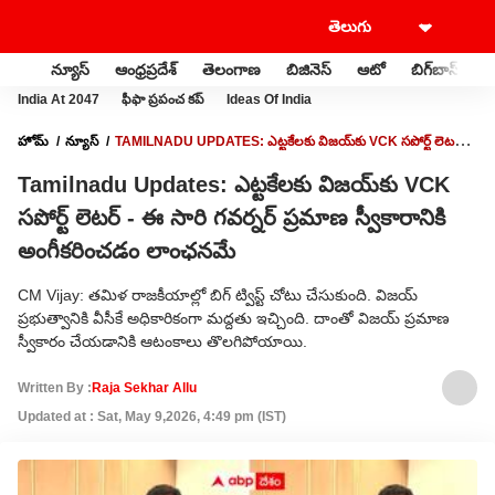
న్యూస్
ఆంధ్రప్రదేశ్
తెలంగాణ
బిజినెస్
ఆటో
బిగ్‌బాస్
స
India At 2047
ఫీఫా ప్రపంచ కప్
Ideas Of India
హోమ్
న్యూస్
TAMILNADU UPDATES: ఎట్టకేలకు విజయ్‌కు VCK సపోర్ట్ లెటర్ -
ఈ సారి గవర్నర్ ప్రమాణ స్వీకారానికి అంగీకరించడం లాంఛనమే
Tamilnadu Updates: ఎట్టకేలకు విజయ్‌కు VCK
సపోర్ట్ లెటర్ - ఈ సారి గవర్నర్ ప్రమాణ స్వీకారానికి
అంగీకరించడం లాంఛనమే
CM Vijay: తమిళ రాజకీయాల్లో బిగ్ ట్విస్ట్ చోటు చేసుకుంది. విజయ్
ప్రభుత్వానికి వీసీకే అధికారికంగా మద్దతు ఇచ్చింది. దాంతో విజయ్ ప్రమాణ
స్వీకారం చేయడానికి ఆటంకాలు తొలగిపోయాయి.
Written By :
Raja Sekhar Allu
Updated at : Sat, May 9,2026, 4:49 pm (IST)