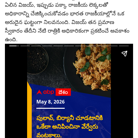
ఏలిన విజయ్, ఇప్పుడు పక్కా రాజకీయ లెక్కలతో
అధికారాన్ని చేజిక్కించుకోవడం భారత రాజకీయాల్లోనే ఒక
అరుదైన ఘట్టంగా నిలవనుంది. విజయ్ తన ప్రమాణ
స్వీకారం తేదీని నేటి రాత్రికి అధికారికంగా ప్రకటించే అవకాశం
ఉంది.