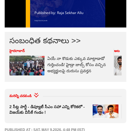
సంబంధిత కథనాలు >>
హైదరాబాద్
ఆట
ఏయే నా కొడుకు ఎక్కువ మాట్లాడాడో
గుర్తించండి! హైడ్రా జాబ్స్ కోసం వచ్చిన
అభ్యర్థులపై దురుసు ప్రవర్తన
మరిన్ని చదవండి
2 సీట్ల పార్టీ - డిప్యూటీ సీఎం సహా ఎన్ని కోరికలో -
రోజ
విజయ్‌కు వీసీకే గండం !
మీమ
PUBLISHED AT : SAT, MAY 9,2026, 4:48 PM (IST)