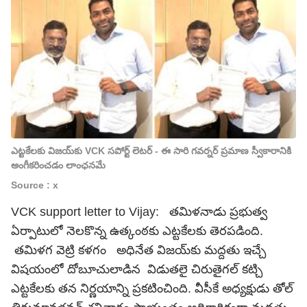
ఎట్టకేలకు విజయ్‌కు VCK సపోర్ట్ లెటర్ - ఈ సారి గవర్నర్ ప్రమాణ స్వీకారానికి
అంగీకరించడం లాంఛనమే
Source : x
VCK support letter to Vijay: తమిళనాడు ప్రభుత్వ
ఏర్పాటులో నెలకొన్న ఉత్కంఠకు ఎట్టకేలకు తెరపడింది.
తమిళగ వెట్రి కళగం అధినేత విజయ్‌కు మద్దతు ఇచ్చే
విషయంలో దోబూచులాడిన విడుతలై చిరుతైగల్ కట్చి
ఎట్టకేలకు తన నిర్ణయాన్ని ప్రకటించింది. వీసీకే అధ్యక్షుడు తోల్