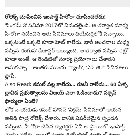
రోలెక్స్ చూపించిన ఇంపాక్ట్ హీరోగా చూపించలేదు!
'సింగమ్ 3' సినిమా 2017లో విడుదలైంది. ఆ తర్వాత సూర్య
హీరోగా నటించిన ఆరు సినిమాలు థియేటర్లలోకి వచ్చాయి.
ఒక్కటంటే ఒక్కటి కూడా హిట్ కాలేదు. భారీ అంచనాల మధ్య
వచ్చిన 'కంగువ' డిజాస్టర్ అయ్యింది. ఆ తర్వాత వచ్చిన 'రెట్రో'
కూడా అంతే. ఆ రెండిటితో సూర్య ప్రయోగాలు చేశారని
అనుకున్నా... అంతకు ముందు 'గ్యాంగ్', 'ఎన్.జి.కే' సినిమాలు
ఫ్లాపే.
Also Read
:
కమల్‌ వల్ల కాలేదు... రజనీ రాలేదు... 60 ఏళ్ళ
ద్రావిడ ప్రభుత్వాలను విజయ్ ఎలా ఓడించాడు? సక్సెస్
ఫార్ములా ఏంటి?
లోక నాయకుడు కమల్ హాసన్ 'విక్రమ్' సినిమాలో ఆయన
అతిథి పాత్ర రోలెక్స్ చేశారు. దానికి విపరీతమైన స్పందన
వచ్చింది. హీరోగా చేసిన క్యారెక్టర్లు ఏవీ ఆ స్థాయిలో ఇంపాక్ట్