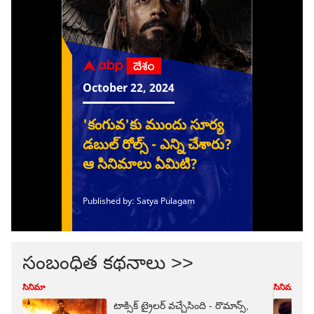
సంబంధిత కథనాలు >>
సినిమా
సినిమా
టాక్సిక్ ట్రైలర్ వచ్చేసింది - రొమాన్స్,