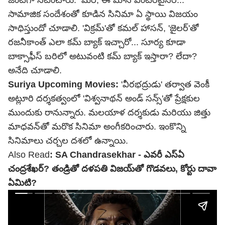
జంటగా నటించారు. మరి, ఈ మాస్ ఎంటర్‌టైనర్...
సామాజిక సందేశంతో కూడిన సినిమా ఏ స్థాయి విజయం
సాధిస్తుందో చూడాలి. 'విక్రమ్'తో కమల్ హాసన్, 'జైలర్'తో
రజనీకాంత్ ఎలా కమ్ బ్యాక్ ఇచ్చారో... సూర్య కూడా
బాక్సాఫీస్ బరిలో అటువంటి కమ్ బ్యాక్ ఇస్తారా? లేదా?
అనేది చూడాలి.
Suriya Upcoming Movies:
'వీరభద్రుడు' తర్వాత వెంకీ
అట్లూరి దర్శకత్వంలో 'విశ్వనాథన్ అండ్ సన్స్'తో ప్రేక్షకుల
ముందుకు రానున్నారు. మలయాళ దర్శకుడు మరియు జిత్తు
మాధవన్‌తో మరొక సినిమా అంగీకరించారు. ఇంకొన్ని
సినిమాలు చర్చల దశలో ఉన్నాయి.
Also Read
:
SA Chandrasekhar - ఎవరీ ఎస్ఏ
చంద్రశేఖర్? తండ్రితో దళపతి విజయ్‌తో గొడవలు, కోర్టు దావా
ఏమిటి?