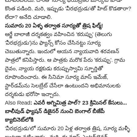
చూపించలేదు. దాంతో సూర్య థియేట్రికల్ మార్కెట్ కూడా
కొంత పడింది. మరి, ఇప్పుడు 'వీరభద్రుడు'తో హిట్ కొడతారా?
లేదా? అనేది చూడాలి.
సుమారు 20 ఏళ్ళ తర్వాత సూర్యతో త్రిష ఫిల్మ్!
ఆర్జే బాలాజీ దర్శకత్వం వహించిన 'కరుప్పు' (తెలుగు
'వీరభద్రుడు')ను ఫ్యాన్స్ కోసం చేసినట్టు సూర్య
చెబుతున్నారు. ఇందులో ఆయన న్యాయవాది శరవణన్
పాత్రలో కనిపిస్తారు. ఆ పాత్రకు మరొక పేరు 'కరుప్పు'. గ్రామ
దైవం, న్యాయ రక్షకుడు కరుప్పుస్వామి స్ఫూర్తితో
రూపొందించారు. ఈ సినిమా సూర్య మాస్ ఇమేజ్‌,
స్టార్‌డమ్‌ను సెలబ్రేట్ చేసేలా ఉంటుందని అభిమానులకు
దర్శకుడు భరోసా ఇచ్చారు.
Also Read
:
ఎవరీ అగ్నిమిత్ర పాల్? 23 క్రిమినల్ కేసులు...
బాలీవుడ్ ఫ్యాషన్ డిజైనర్ నుంచి బెంగాల్ బీజేపీ
క్యాబినెట్‌లోకి
'వీరభద్రుడు'లో సుమారు 20 ఏళ్ల తర్వాత త్రిష, సూర్య మళ్ళీ