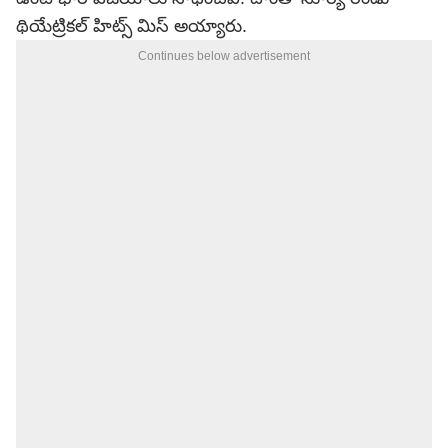
థియేట్రికల్ హిట్స్ మిస్ అయ్యారు.
Continues below advertisement