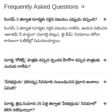
Frequently Asked Questions
సింగమ్ 3 తర్వాత సూర్యకు సరైన విజయం ఎప్పుడు వచ్చింది?
సింగమ్ 3 తర్వాత సూర్యకు సరైన విజయం రాలేదు. ఆయన నటించిన
'ఆకాశమే నీ హద్దురా' (సూరరై పొట్రు), 'జై భీమ్' సినిమాలు కరోనా
కారణంగా ఓటీటీల్లో విడుదలయ్యాయి.
సూర్య 'రోలెక్స్' పాత్రకు వచ్చిన స్పందన హీరోగా వచ్చిన పాత్రలకు
ఎందుకు రాలేదు?
'వీరభద్రుడు' (కరుప్పు) సినిమాకు సంబంధించిన ప్రధాన అంశాలు
ఏమిటి?
సూర్య, త్రిష సుమారు 20 ఏళ్ల తర్వాత 'వీరభద్రుడు' సినిమాలో
కలిసి నటిస్తున్నారా?