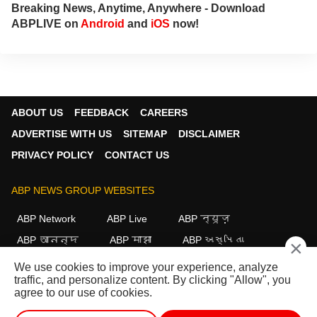
Breaking News, Anytime, Anywhere - Download
ABPLIVE on
Android
and
iOS
now!
ABOUT US
FEEDBACK
CAREERS
ADVERTISE WITH US
SITEMAP
DISCLAIMER
PRIVACY POLICY
CONTACT US
ABP NEWS GROUP WEBSITES
ABP Network
ABP Live
ABP न्यूज़
ABP আনন্দ
ABP माझा
ABP અસ્મિતા
×
ABP Ganga
ABP ਸਾਂਝਾ
ABP நாடு
ABP దేశం
We use cookies to improve your experience, analyze
traffic, and personalize content. By clicking "Allow", you
FOLLOW US
agree to our use of cookies.