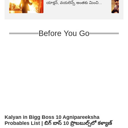
యాక్షన్, వయలెన్స్ అంతకు మించి...
Before You Go
Kalyan in Bigg Boss 10 Agnipareeksha
Probables List | బిగ్ బాస్ 10 ప్రొబబుల్స్‌లో కళ్యాణ్