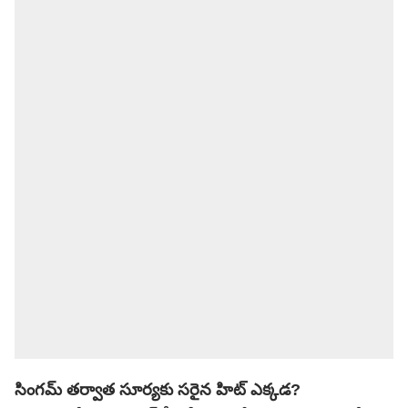
సింగమ్ తర్వాత సూర్యకు సరైన హిట్ ఎక్కడ?