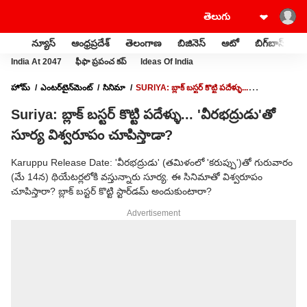
న్యూస్
ఆంధ్రప్రదేశ్
తెలంగాణ
బిజినెస్
ఆటో
బిగ్‌బాస్
స
India At 2047
ఫీఫా ప్రపంచ కప్
Ideas Of India
హోమ్
ఎంటర్‌టైన్‌మెంట్‌
సినిమా
SURIYA: బ్లాక్ బస్టర్ కొట్టి పదేళ్ళు...
'వీరభద్రుడు'తో సూర్య విశ్వరూపం చూపిస్తాడా?
Suriya: బ్లాక్ బస్టర్ కొట్టి పదేళ్ళు... 'వీరభద్రుడు'తో
సూర్య విశ్వరూపం చూపిస్తాడా?
Karuppu Release Date: 'వీరభద్రుడు' (తమిళంలో 'కరుప్పు')తో గురువారం
(మే 14న) థియేటర్లలోకి వస్తున్నారు సూర్య. ఈ సినిమాతో విశ్వరూపం
చూపిస్తారా? బ్లాక్ బస్టర్ కొట్టి స్టార్‌డమ్ అందుకుంటారా?
Advertisement