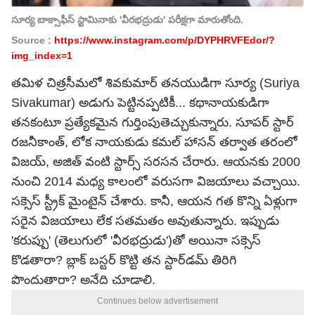
సూర్య బాక్సాఫీస్ స్టామినాకు 'వీరభద్రుడు' పరీక్షగా మారుతోంది.
Source :
https://www.instagram.com/p/DYPHRVFEdor/?
img_index=1
తమిళ చిత్రసీమలో శివకుమార్ తనయుడిగా సూర్య (Suriya
Sivakumar) అడుగు పెట్టినప్పటికీ... కథానాయకుడిగా
తనకంటూ ప్రత్యేకమైన గుర్తింపుతెచ్చుకున్నారు. సూపర్ స్టార్
రజనీకాంత్, లోక నాయకుడు కమల్ హాసన్ తర్వాత తరంలో
విజయ్, అజిత్ వంటి స్టార్స్ సరసన చేరారు. ఆయనకు 2000
నుంచి 2014 మధ్య కాలంలో వరుసగా విజయాలు వచ్చాయి.
సక్సెస్ స్ట్రీక్ మైంటైన్ చేశారు. కానీ, ఆయన గత కొన్ని ఏళ్లుగా
సరైన విజయాలు లేక సతమతం అవుతున్నారు. ఇప్పుడు
'కరుప్పు' (తెలుగులో 'వీరభద్రుడు')తో అయినా సక్సెస్
కొడతారా? బ్లాక్ బస్టర్ కొట్టి తన స్టార్‌డమ్ తిరిగి
పొందుతారా? అనేది చూడాలి.
Continues below advertisement