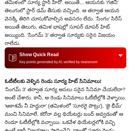
తమిళంలో సూర్య స్టార్ హీరో. అయితే... ఆయనకు 'గజినీ'
తెలుగులో స్టార్ డమ్ తీసుకు వచ్చింది. ఆ తర్వాత ఆయన
వెనక్కి తిరిగి చూసుకోవాల్సిన అవసరం లేదు. 'సింగం' సిరీస్
అయితే తెలుగు, తమిళ భాషల్లో సూపర్ డూపర్ హిట్
అయ్యింది. 'సింగమ్ 3' తర్వాత సూర్యకు సరైన విజయం
రాలేదు.
Show Quick Read
Key points generated by AI, verified by newsroom
ఓటీటీలకు వెళ్ళిన రెండు సూర్య హిట్ సినిమాలు!
'సింగమ్ 3' తర్వాత సూర్య అసలు సరైన సినిమా చేయలేదా?
అంటే చేశారు. కానీ, ఆ రెండు సినిమాలు ఓటీటీల్లోకి వెళ్ళాయి.
'ఆకాశమే నీ హద్దురా' (తమిళంలో 'సూరరై పొట్రు'), 'జై భీమ్'
మంచి సినిమాలే. కరోనా వల్ల థియేటర్లు బంద్ అవ్వడంతో ఆ
రెండూ ఓటీటీల్లోకి వచ్చాయి. ఒకవేళ థియేటర్లలోకి వచ్చి
ఉంటే భారీ విజయాలు సాధించేవి. దాంతో సూర్య రెండు