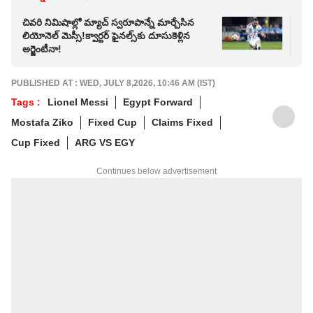
చివరి నిమిషాల్లో మ్యాచ్ స్వరూపాన్నే మార్చేసిన
స్ప
లియోనెల్ మెస్సీ!క్వార్టర్ ఫైనల్స్‌కు దూసుకెళ్లిన
కన్నీ
అర్జెంటీనా!
సీమో
PUBLISHED AT : WED, JULY 8,2026, 10:46 AM (IST)
Tags :
Lionel Messi
Egypt Forward
Mostafa Ziko
Fixed Cup
Claims Fixed
Cup Fixed
ARG VS EGY
Continues below advertisement