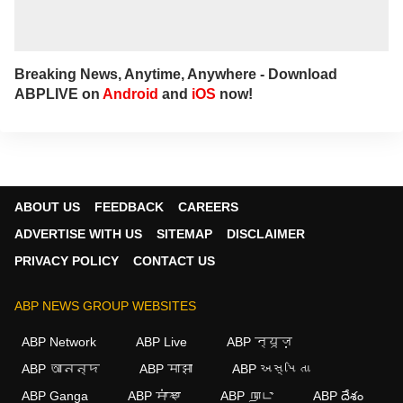
Breaking News, Anytime, Anywhere - Download
ABPLIVE on
Android
and
iOS
now!
ABOUT US
FEEDBACK
CAREERS
ADVERTISE WITH US
SITEMAP
DISCLAIMER
PRIVACY POLICY
CONTACT US
ABP NEWS GROUP WEBSITES
ABP Network
ABP Live
ABP न्यूज़
ABP আনন্দ
ABP माझा
ABP અસ્મિતા
×
ABP Ganga
ABP ਸਾਂਝਾ
ABP நாடு
ABP దేశం