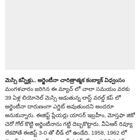
మెస్సి కన్నీళ్లు.. అర్జెంటీనా చారిత్రాత్మక కంబ్యాక్ విధ్వంసం
మంగళవారం జరిగిన ఈ మ్యాచ్ లో చాలా సమయం వరకు
39 ఏళ్ల లియోనెల్ మెస్సి ఆడుతున్న లాస్ట్ వరల్డ్ కప్ లో
అర్జెంటీనా దారుణంగా ఎగ్జిట్ అవుతుందని అందరూ
అనుకున్నారు. ఈజిప్ట్ ప్లేయర్లు యాసర్ ఇబ్రహీం, మోస్తఫా జికో
చెరో గోల్ కొట్టి అర్జెంటీనాను గట్టి దెబ్బకొట్టారు. వీఏఆర్ రివ్యూ
లేకపోతే ఈజిప్ట్ 3-0 తో లీడ్ లో ఉండేది. 1958, 1962 లో