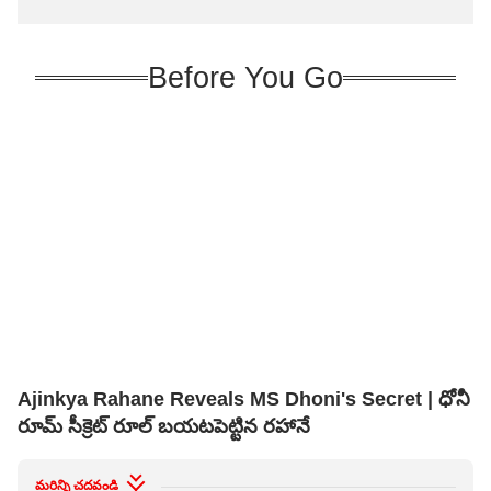
Before You Go
Ajinkya Rahane Reveals MS Dhoni's Secret | ధోనీ
రూమ్ సీక్రెట్ రూల్ బయటపెట్టిన రహానే
మరిన్ని చదవండి