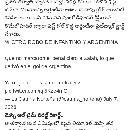
బ్రెజిల్ తర్వాత బ్యాక్ టు బ్యాక్ వరల్డ్ కప్ లు గెలిచిన ఫస్ట్
టీమ్‌గా నిలవాలన్న అర్జెంటీనా ఆశలు దాదాపు క్లోజ్ అయినట్లే
కనిపించాయి. కానీ 79వ నిమిషంలో డిఫెండర్ క్రిస్టియన్
రొమేరో హెడర్ ద్వారా ఫస్ట్ గోల్ కొట్టి అర్జెంటీనా ఫైట్‌బ్యాక్ స్టార్ట్
చేశాడు.
🚨 OTRO ROBO DE INFANTINO Y ARGENTINA
Que no marcaron el penal claro a Salah, lo que
derivó en el gol de Argentina.
Ya mejor denles la copa otra vez...
pic.twitter.com/iqi5Kze4mG
— La Catrina Norteña (@catrina_nortena)
July 7,
2026
మెస్సి ఆల్ టైమ్ వరల్డ్ రికార్డ్..
ఆ తర్వాత 83వ నిమిషంలో కెప్టెన్ లియోనెల్ మెస్సి తన