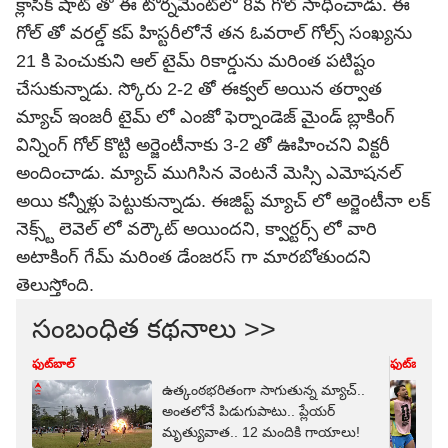
క్లాసిక్ షాట్ తో ఈ టోర్నమెంట్‌లో 8వ గోల్ సాధించాడు. ఈ
గోల్ తో వరల్డ్ కప్ హిస్టరీలోనే తన ఓవరాల్ గోల్స్ సంఖ్యను
21 కి పెంచుకుని ఆల్ టైమ్ రికార్డును మరింత ప‌టిష్టం
చేసుకున్నాడు. స్కోరు 2-2 తో ఈక్వల్ అయిన తర్వాత
మ్యాచ్ ఇంజరీ టైమ్ లో ఎంజో ఫెర్నాండెజ్ మైండ్ బ్లాకింగ్
విన్నింగ్ గోల్ కొట్టి అర్జెంటీనాకు 3-2 తో ఊహించని విక్టరీ
అందించాడు. మ్యాచ్ ముగిసిన వెంటనే మెస్సి ఎమోషనల్
అయి కన్నీళ్లు పెట్టుకున్నాడు. ఈజిప్ట్ మ్యాచ్ లో అర్జెంటీనా లక్
నెక్స్ట్ లెవెల్ లో వర్కౌట్ అయిందని, క్వార్టర్స్ లో వారి
అటాకింగ్ గేమ్ మరింత డేంజరస్ గా మారబోతుందని
తెలుస్తోంది.
సంబంధిత కథనాలు >>
ఫుట్‌బాల్
ఫుట్‌బాల్
ఉత్కంఠ‌భ‌రితంగా సాగుతున్న మ్యాచ్..
అంత‌లోనే పిడుగుపాటు.. ప్లేయ‌ర్
మృత్యువాత‌.. 12 మందికి గాయాలు!