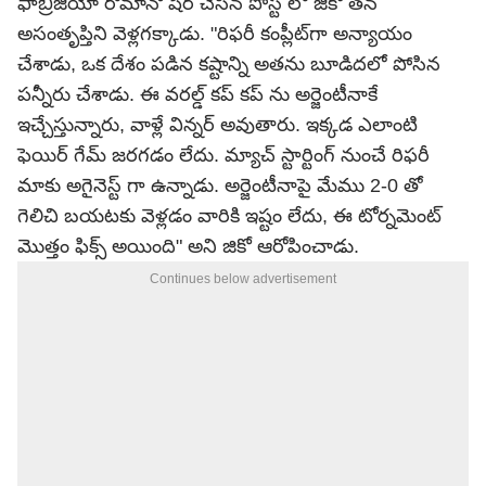
ఫాబ్రిజియో రొమానో షేర్ చేసిన పోస్ట్ లో జికో తన
అసంతృప్తిని వెళ్లగక్కాడు. "రిఫరీ కంప్లీట్‌గా అన్యాయం
చేశాడు, ఒక దేశం పడిన కష్టాన్ని అతను బూడిదలో పోసిన
పన్నీరు చేశాడు. ఈ వరల్డ్ కప్ కప్ ను అర్జెంటీనాకే
ఇచ్చేస్తున్నారు, వాళ్లే విన్నర్ అవుతారు. ఇక్కడ ఎలాంటి
ఫెయిర్ గేమ్ జరగడం లేదు. మ్యాచ్ స్టార్టింగ్ నుంచే రిఫరీ
మాకు అగైనెస్ట్ గా ఉన్నాడు. అర్జెంటీనాపై మేము 2-0 తో
గెలిచి బయటకు వెళ్లడం వారికి ఇష్టం లేదు, ఈ టోర్నమెంట్
మొత్తం ఫిక్స్ అయింది" అని జికో ఆరోపించాడు.
Continues below advertisement