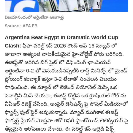
విజయానందంలో అర్జెంటీనా ఆటగాళ్లు
Source : AFA FB
Argentina Beat Egypt In Dramatic World Cup
Clash:
ఫిఫా వరల్డ్ కప్ 2026 రౌండ్ ఆఫ్ 16 మ్యాచ్ లో
తాజాగా అత్యంత నాటకీయమైన హై-వోల్టేజ్ పోరు జరిగింది.
ఈజిప్ట్‌తో జరిగిన బిగ్ ఫైట్ లో డిఫెండింగ్ ఛాంపియన్
అర్జెంటీనా 0-2 తో వెనుకబడినప్పటికీ లాస్ట్ మినిట్స్ లో మైండ్
బ్లోయింగ్ కంబ్యాక్ ఇస్తూ 3-2 తేడాతో సంచలన విజయం
సాధించింది. ఈ మ్యాచ్ లో లెజెండ్ లియోనెల్ మెస్సి ఒక
పెనాల్టీని మిస్ చేయగా, ఈజిప్ట్ కొట్టిన ఒక క్రూషియల్ గోల్ ను
వీఏఆర్ రిజెక్ట్ చేసింది. అంపైర్ డెసిషన్స్ పై సోషల్ మీడియాలో
ఫ్యాన్స్ ఫుల్ ఫైర్ అవుతున్నారు. మ్యాచ్ ముగిశాక ఈజిప్ట్
ఫార్వర్డ్ ప్లేయర్ మోస్తఫా జికో రిఫరీ ఫ్రాంకోయిస్ లెటెక్సియర్ పై
తీవ్రమైన ఆరోపణలు చేశాడు. ఈ వరల్డ్ కప్ ఆల్రెడీ ఫిక్స్