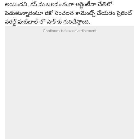
అయిందని, కప్ ను బలవంతంగా అర్జెంటీనా చేతిలో
పెడుతున్నారంటూ జికో సంచలన కామెంట్స్ చేయడం ప్రెజెంట్
వరల్డ్ ఫుట్‌బాల్ లో షాక్ కు గురిచేస్తోంది.
Continues below advertisement