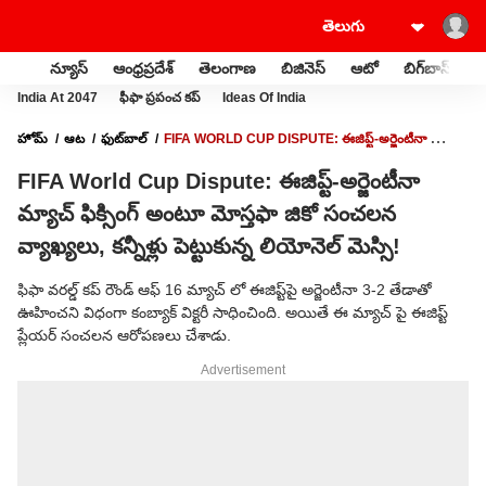
న్యూస్
ఆంధ్రప్రదేశ్
తెలంగాణ
బిజినెస్
ఆటో
బిగ్‌బాస్
స
India At 2047
ఫీఫా ప్రపంచ కప్
Ideas Of India
హోమ్
ఆట
ఫుట్‌బాల్
FIFA WORLD CUP DISPUTE: ఈజిప్ట్‌-అర్జెంటీనా మ్యాచ్
ఫిక్సింగ్ అంటూ మోస్తఫా జికో సంచలన వ్యాఖ్యలు, కన్నీళ్లు పెట్టుకున్న లియోనెల్ మెస్సి!
FIFA World Cup Dispute: ఈజిప్ట్‌-అర్జెంటీనా
మ్యాచ్ ఫిక్సింగ్ అంటూ మోస్తఫా జికో సంచలన
వ్యాఖ్యలు, కన్నీళ్లు పెట్టుకున్న లియోనెల్ మెస్సి!
ఫిఫా వరల్డ్ కప్ రౌండ్ ఆఫ్ 16 మ్యాచ్ లో ఈజిప్ట్‌పై అర్జెంటీనా 3-2 తేడాతో
ఊహించని విధంగా కంబ్యాక్ విక్టరీ సాధించింది. అయితే ఈ మ్యాచ్ పై ఈజిప్ట్
ప్లేయ‌ర్ సంచ‌ల‌న ఆరోప‌ణ‌లు చేశాడు.
Advertisement