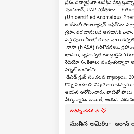
ప్రపంచవ్యాప్తంగా ఆసక్తిని రేకెత్తిస్తున్
పెంటగాన్, UAP నివేదికలు.. గతంలో వ
(Unidentified Anomalous Phenomen
వ్యక్తి
అనోమలీ రిజల్యూషన్ ఆఫీస్'ను ఏర్పా
గ్రహాంతర వాసులవే అనడానికి ఎలాంటి
వస్తువులు ఏంటో కూడా వారు కచ్చితం
అగ
హలో గెస్ట్
నాసా (NASA) పరిశోధనలు.. గ్రహాం
జాడలు, బృహస్పతి చంద్రుడైన 'యూరో
హైదర
మాతో ప్రచారం చేయండి
రేడియో సంకేతాలు పంపుతున్నారా అన
సిగ్నల్ అందలేదు.
కేరీర్స్
డేవిడ్ గ్రుష్ సంచలన వ్యాఖ్యలు.. 2023ల
మా గురించి
కొన్ని సంచలన విషయాలు చెప్పారు. అ
అభిప్రాయాన్ని పంపండి
తెలం
ఆయన ఆరోపించారు. వాటితో పాటు మ
మమ్మల్ని సంప్రదించండి
అయ్య
పేర్కొన్నారు. అయితే, ఆయన ఎటు
ముఖ్
విశా
ప్రైవసీ పాలసీ
ఎమ్మె
మరిన్ని చదవండి
ముగిసిన అమెరికా- ఇరాన్ 