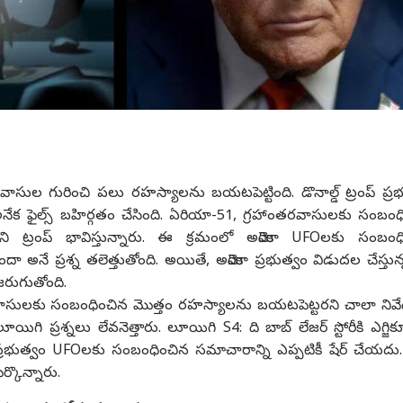
రవాసుల గురించి పలు రహస్యాలను బయటపెట్టింది. డొనాల్డ్ ట్రంప్ ప్ర
క ఫైల్స్ బహిర్గతం చేసింది. ఏరియా-51, గ్రహాంతరవాసులకు సంబంధ
 ట్రంప్ భావిస్తున్నారు. ఈ క్రమంలో అమెరికా UFOలకు సంబంధ
ే ప్రశ్న తలెత్తుతోంది. అయితే, అమెరికా ప్రభుత్వం విడుదల చేస్తున్న
 జరుగుతోంది.
ాసులకు సంబంధించిన మొత్తం రహస్యాలను బయటపెట్టరని చాలా నివే
ూయిగి ప్రశ్నలు లేవనెత్తారు. లూయిగి S4: ది బాబ్ లేజర్ స్టోరీకి ఎగ్జిక్
ికా ప్రభుత్వం UFOలకు సంబంధించిన సమాచారాన్ని ఎప్పటికీ షేర్ చేయదు
ర్కొన్నారు.