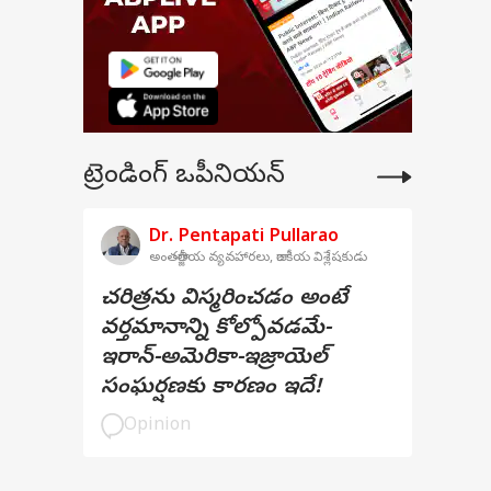
ట్రెండింగ్ ఒపీనియన్
Dr. Pentapati Pullarao
అంతర్జాతీయ వ్యవహారలు, రాజకీయ విశ్లేషకుడు
చరిత్రను విస్మరించడం అంటే
వర్తమానాన్ని కోల్పోవడమే-
ఇరాన్-అమెరికా-ఇజ్రాయెల్
సంఘర్షణకు కారణం ఇదే!
Opinion