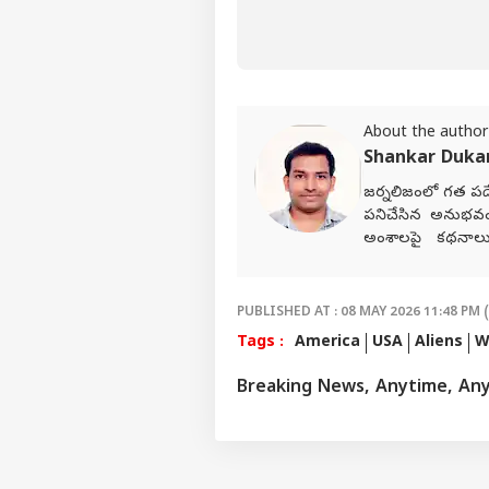
ఏపీ,
వర్ష
LOGIN
పిడు
కి.మ
About the author
Shankar Duk
జర్నలిజంలో గత పదే
పనిచేసిన అనుభవ
అంశాలపై కథనాలు అం
ఎంచుకున్నారు. నేష
సేవలు అందించారు. 
Network)కు చెందిన 
PUBLISHED AT : 08 MAY 2026 11:48 PM 
పనిచేస్తున్నారు.
Tags :
America
USA
Aliens
W
Breaking News, Anytime, An