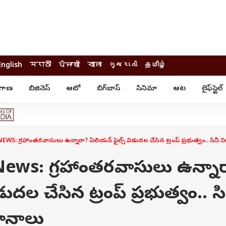
English
मराठी
ਪੰਜਾਬੀ
বাংলা
ગુજરાતી
தமிழ்
ంగాణ
బిజినెస్
ఆటో
బిగ్‌బాస్
సినిమా
ఆట
లైఫ్‌స్టైల్‌
్టైల్
ఆరోగ్యం
ఎంటర్‌టైన్మెంట్
కార్నర్
కరోనా
సినిమా
ం
ఆయుర్వేదం
సినిమా రివ్యూ
ఓటీటీ-వెబ్‌సిరీస్‌
S: గ్రహాంతరవాసులు ఉన్నారా? ఏలియన్ ఫైల్స్ విడుదల చేసిన ట్రంప్ ప్రభుత్వం.. సినీ ని
ఆట
టీవీ
గాసిప్స్
క్రికెట్
News: గ్రహాంతరవాసులు ఉన్నా
ఐపీఎల్
్
ట్రెండింగ్
ుదల చేసిన ట్రంప్ ప్రభుత్వం.. సి
యువ
్ చెక్
INDIA AT 2047
ానాలు
ఎడ్యుకేషన్