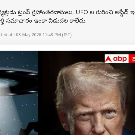
యక్షుడు ట్రంప్ గ్రహాంతరవాసులు, UFO ల గురించి అప్డేడ్ ఇ
ర్తి సమాచారం ఇంకా విడుదల కాలేదు.
ed at : 08 May 2026 11:48 PM (IST)