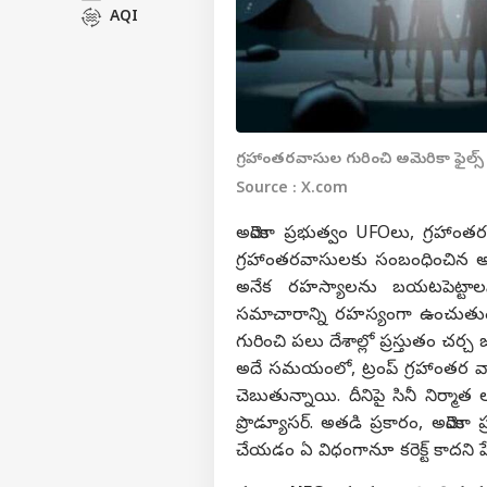
AQI
గ్రహాంతరవాసుల గురించి అమెరికా ఫైల్స్
Source : X.com
అమెరికా ప్రభుత్వం UFOలు, గ్రహాంత
గ్రహాంతరవాసులకు సంబంధించిన అనే
అనేక రహస్యాలను బయటపెట్టాలని
సమాచారాన్ని రహస్యంగా ఉంచుతుందా అన
గురించి పలు దేశాల్లో ప్రస్తుతం చర్చ
అదే సమయంలో, ట్రంప్ గ్రహాంతర వ
చెబుతున్నాయి. దీనిపై సినీ నిర్మాత ల
ప్రొడ్యూసర్. అతడి ప్రకారం, అమెర
చేయడం ఏ విధంగానూ కరెక్ట్ కాదని పే