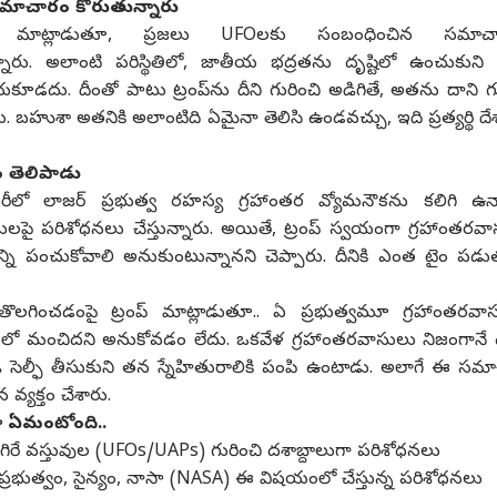
మాచారం కోరుతున్నారు
మాట్లాడుతూ, ప్రజలు UFOలకు సంబంధించిన సమాచారా
ారు. అలాంటి పరిస్థితిలో, జాతీయ భద్రతను దృష్టిలో ఉంచుకుని అమ
కూడదు. దీంతో పాటు ట్రంప్‌ను దీని గురించి అడిగితే, అతను దాని గు
ు. బహుశా అతనికి అలాంటిది ఏమైనా తెలిసి ఉండవచ్చు, ఇది ప్రత్యర్థి ద
ం తెలిపాడు
ీలో లాజర్ ప్రభుత్వ రహస్య గ్రహాంతర వ్యోమనౌకను కలిగి ఉన్
లపై పరిశోధనలు చేస్తున్నారు. అయితే, ట్రంప్ స్వయంగా గ్రహాంతరవా
 పంచుకోవాలి అనుకుంటున్నానని చెప్పారు. దీనికి ఎంత టైం పడు
లగించడంపై ట్రంప్ మాట్లాడుతూ.. ఏ ప్రభుత్వమూ గ్రహాంతరవా
 మంచిదని అనుకోవడం లేదు. ఒకవేళ గ్రహాంతరవాసులు నిజంగానే 
ండి సెల్ఫీ తీసుకుని తన స్నేహితురాలికి పంపి ఉంటాడు. అలాగే ఈ సమ
వ్యక్తం చేశారు.
ా ఏమంటోంది..
గిరే వస్తువుల (UFOs/UAPs) గురించి దశాబ్దాలుగా పరిశోధనలు
 ప్రభుత్వం, సైన్యం, నాసా (NASA) ఈ విషయంలో చేస్తున్న పరిశోధనలు