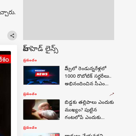
చ్చారు.
టాప్ హెడ్ లైన్స్
ప్రపంచం
నిమ్స్‌లో రెండున్నరేళ్లలో
1000 రొబోటిక్ సర్జరీలు..
అభినందించిన సీఎం
రేవంత్ రెడ్డి
ప్రపంచం
బిడ్డకు తల్లిపాలు ఎందుకు
ముఖ్యం? పుట్టిన
గంటలోపే ఎందుకు
ఇవ్వాలి? లాభాలు,
ప్రపంచం
పోషకాలు ఇవే