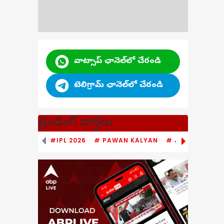
వాట్సాప్ ఛానెల్‌లో చేరండి
టెలిగ్రామ్ ఛానెల్‌లో చేరండి
ట్రెండింగ్ వార్తలు
#IPL 2026
# PAWAN KALYAN
# JAGAN MOHA