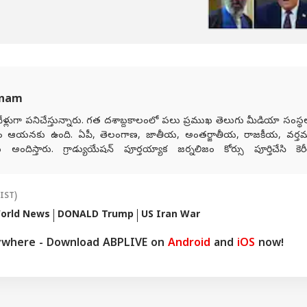
 తెలంగాణలో భారీ
ఏపీలో నేతన్న సేవలో
సికింద్రాబాద్‌ ఉజ్జయిని
వార
ాలు.. ఆ జిల్లాలకు
పథకం దరఖాస్తు గడువు
మహంకాళి బోనాల
అంట
గుల వార్నింగ్- 50
పెంపు, ఈ 7 నుంచి
ముగింపు!..రంగం
నాలు
ీ వేగంతో గాలులు
ఖాతాల్లో 25 వేలు జమ
భవిష్యవాణిలో మాతంగి
చెప్ప
స్వర్ణలత సంచలన
విశే
హెచ్చరిక!
anam
ళ్లుగా పనిచేస్తున్నారు. గత దశాబ్దకాలంలో పలు ప్రముఖ తెలుగు మీడియా సంస్
ం ఆయనకు ఉంది. ఏపీ, తెలంగాణ, జాతీయ, అంతర్జాతీయ, రాజకీయ, వర్త
దిస్తారు. గ్రాడ్యుయేషన్ పూర్తయ్యాక జర్నలిజం కోర్సు పూర్తిచేసి కెరీర
నల్ మీడియాకు చెందిన పలు తెలుగు మీడియా సంస్థలలో సీనియర్ కంటెంట్ రైటర
జర్నలిజంలో వందేళ్లకు పైగా చరిత్ర ఉన్న ఆనంద్ బజార్ పత్రిక నెట్‌వర్క్ 
తెలుగు డిజిటల్ మీడియా ఏబీపీ దేశంలో గత నాలుగేళ్ల నుంచి న్యూస్ ప్రొడ్యూసర
(IST)
orld News
DONALD Trump
US Iran War
ywhere - Download ABPLIVE on
Android
and
iOS
now!