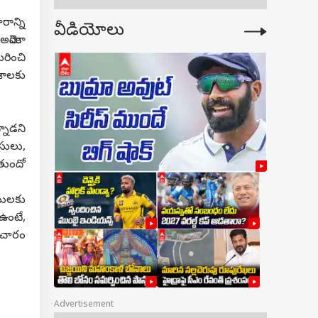
న్ని
వీడియోలు
ెరికా
రించి
ేశాలకు
నాడని
సులు,
తుందో
సులకు
ఉంటే,
ాచారం
Advertisement