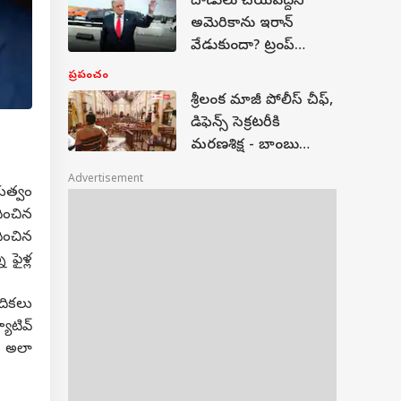
దాడులు చేయవద్దని
అమెరికాను ఇరాన్
వేడుకుందా? ట్రంప్
వ్యాఖ్యలకు టెహ్రాన్
ప్రపంచం
స్ట్రాంగ్ కౌంటర్
శ్రీలంక మాజీ పోలీస్ చీఫ్,
డిఫెన్స్ సెక్రటరీకి
మరణశిక్ష - బాంబు
దాడులను
Advertisement
ఆపలేకపోవడమే కారణం!
భుత్వం
ించిన
ించిన
 ఫైళ్ల
దికలు
యూటివ్
. అలా