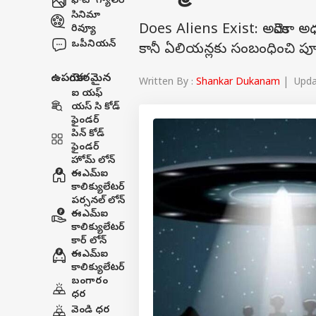
ఫోటో గ్యాలరీ
సినిమా
Does Aliens Exist: అమెరికా అధ్
రివ్యూ
ఒపీనియన్
కానీ ఏలియన్లకు సంబంధించి పూ
ఉపయోగకరమైన
Written By :
Shankar Dukanam
| Updat
ఐ యఫ్
యస్ సి కోడ్
ఫైండర్
పిన్ కోడ్
ఫైండర్
హోమ్ లోన్
ఈఎమ్ఐ
కాలిక్యులేటర్
పర్సనల్ లోన్
ఈఎమ్ఐ
కాలిక్యులేటర్
కార్ లోన్
ఈఎమ్ఐ
కాలిక్యులేటర్
బంగారం
ధర
వెండి ధర