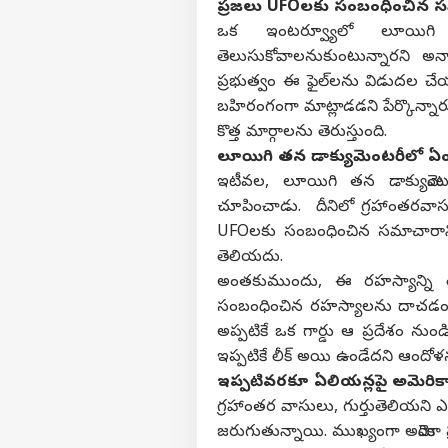
ప్రజలు UFOలకు సంబంధించిన స
ఒక ఇంటర్వ్యూలో లూయిగి 
తెలుసుకోవాలనుకుంటున్నారని అన్న
ప్రభుత్వం ఈ ఫైల్‌లను విడుదల చేయ
బహిరంగంగా మాట్లాడడని పేర్కొన్నార
కొత్త మార్గాలను తెరుస్తుంది.
లూయిగి తన డాక్యుమెంటరీలో ఏ
ఇటీవల, లూయిగి తన డాక్యుమెంటర
చూపించాడు. దీనిలో గ్రహాంతరవాసు
UFOలకు సంబంధించిన సమాచారాన్ని
తెలియదు.
అంతకుముందు, ఈ రహస్యాన్ని తొ
సంబంధించిన రహస్యాలను దాచడంలో
అప్పటికే ఒక గార్డు ఆ ప్రదేశం ను
ఇప్పటికే లీక్ అయి ఉండేదని ఆందోళన 
ఇప్పటివరకూ ఏలియన్లపై అమెరిక
గ్రహాంతర వాసులు, గుర్తుతెలియని ఎ
జరుగుతున్నాయి. ముఖ్యంగా అమెరికా