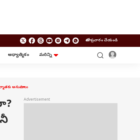
మాతో ప్రచారం చేయండి
ఆధ్యాత్మికం
మరిన్ని
బిజినెస్
ఆంధ్రప్రదేశ్
పర్సనల్ ఫైనాన్స్
అమరావతి
మ్యూచువల్ ఫండ్స్
రాజమండ్రి
ఐపీవో
కర్నూలు
ర్మాతకు అనుమానాలు
బడ్జెట్
తిరుపతి
విజయవాడ
ఆధ్యాత్మికం
రా?
Advertisement
నెల్లూరు
వాస్తు
విశాఖపట్నం
శుభసమయం
నీ
ఆటో
BRAND WIRE