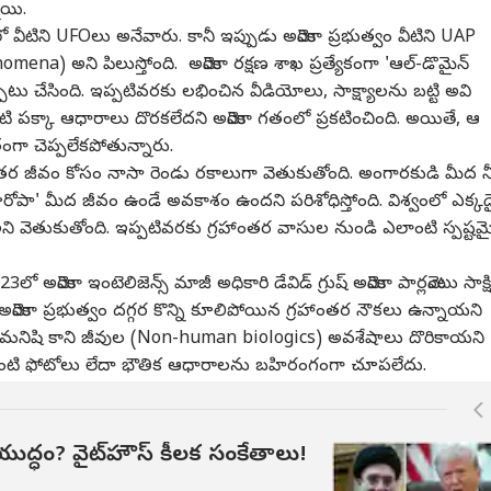
నాయి.
ీటిని UFOలు అనేవారు. కానీ ఇప్పుడు అమెరికా ప్రభుత్వం వీటిని UAP
a) అని పిలుస్తోంది. అమెరికా రక్షణ శాఖ ప్రత్యేకంగా 'ఆల్-డొమైన్
గత కార్నర్
టు చేసింది. ఇప్పటివరకు లభించిన వీడియోలు, సాక్ష్యాలను బట్టి అవి
 పక్కా ఆధారాలు దొరకలేదని అమెరికా గతంలో ప్రకటించింది. అయితే, ఆ
గా చెప్పలేకపోతున్నారు.
్ర కథనాలు
టాప్ రీల్స్
తర జీవం కోసం నాసా రెండు రకాలుగా వెతుకుతోంది. అంగారకుడి మీద న
పా' మీద జీవం ఉండే అవకాశం ఉందని పరిశోధిస్తోంది. విశ్వంలో ఎక్కడ
ాబాద్
న్యూస్
హైదరాబాద్
సినిమా
ి వెతుకుతోంది. ఇప్పటివరకు గ్రహాంతర వాసుల నుండి ఎలాంటి స్పష్ట
ో అమెరికా ఇంటెలిజెన్స్ మాజీ అధికారి డేవిడ్ గ్రుష్ అమెరికా పార్లమెంటు సాక్ష
మెరికా ప్రభుత్వం దగ్గర కొన్ని కూలిపోయిన గ్రహాంతర నౌకలు ఉన్నాయని
గాణ ఏమైనా రెడ్ల
సుప్రీంకోర్టు సంచలన తీర్పు
రోడ్డు ప్రమాదంలో మృతి
ఇండ
నిషి కాని జీవుల (Non-human biologics) అవశేషాలు దొరికాయని
 జాగీరా.. చివరి ఓసీ
- లైవ్-ఇన్
చెందిన కానిస్టేబుల్‌
'స్ప
వంటి ఫోటోలు లేదా భౌతిక ఆధారాలను బహిరంగంగా చూపలేదు.
యమంత్రి రేవంత్ రెడ్డి:
ఖపట్నం
భాగస్వాములకూ సెక్షన్
అమరావతి
కుటుంబానికి కోటి బీమా
హైదరాబాద్
వీకెం
సినిమా
ల్సీ తీన్మార్ మల్లన్న
498A వర్తింపు!
చెక్కు అందజేసిన తెలంగాణ
డీజీపీ
యుద్ధం? వైట్‌హౌస్ కీలక సంకేతాలు!