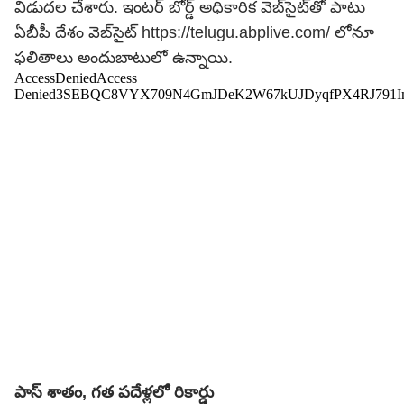
విడుదల చేశారు. ఇంటర్ బోర్డ్ అధికారిక వెబ్‌సైట్‌తో పాటు
ఏబీపీ దేశం వెబ్‌సైట్‌
https://telugu.abplive.com/
లోనూ
ఫలితాలు అందుబాటులో ఉన్నాయి.
పాస్ శాతం, గత పదేళ్లలో రికార్డు