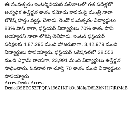
ఈ సంవత్సరం ఇంటర్మీడియట్ ఫలితాలలో గత పదేళ్లలో
అత్యధిక ఉత్తీర్ణత శాతం నమోదు కావడంపై మంత్రి నారా
లోకేష్ హర్షం వ్యక్తం చేశారు. రెండో సంవత్సరం విద్యార్థులు
83% పాస్ కాగా, ఫస్టియర్ విద్యార్థులు 70% శాతం పాస్
అయ్యారని నారా లోకేష్ తెలిపారు. ఇంటర్ ఫస్టియర్
పరీక్షలకు 4,87,295 మంది హాజరుకాగా, 3,42,979 మంది
విద్యార్థులు పాసయ్యారు. ఫస్టియర్ ఒకేషనల్‌లో 38,553
మంది ఎగ్జామ్ రాయగా, 23,991 మంది విద్యార్థులు ఉత్తీర్ణత
సాధించారు. ఓవరాల్ గా చూస్తే 70 శాతం మంది విద్యార్థులు
పాసయ్యారు