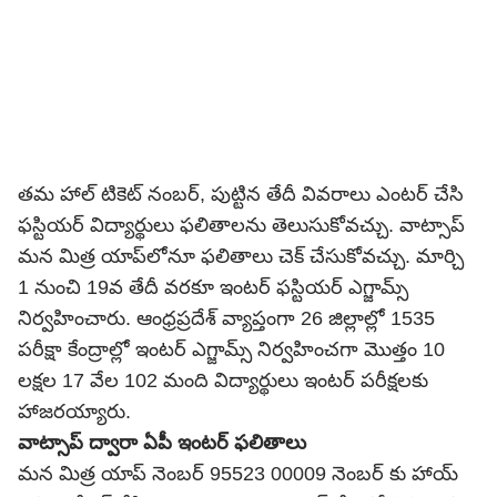
తమ హాల్ టికెట్ నంబర్, పుట్టిన తేదీ వివరాలు ఎంటర్ చేసి
ఫస్టియర్ విద్యార్థులు ఫలితాలను తెలుసుకోవచ్చు. వాట్సాప్
మన మిత్ర యాప్‌లోనూ ఫలితాలు చెక్ చేసుకోవచ్చు. మార్చి
1 నుంచి 19వ తేదీ వరకూ ఇంటర్ ఫస్టియర్ ఎగ్జామ్స్
నిర్వహించారు. ఆంధ్రప్రదేశ్ వ్యాప్తంగా 26 జిల్లాల్లో 1535
పరీక్షా కేంద్రాల్లో ఇంటర్ ఎగ్జామ్స్ నిర్వహించగా మొత్తం 10
లక్షల 17 వేల 102 మంది విద్యార్థులు ఇంటర్ పరీక్షలకు
హాజరయ్యారు.
వాట్సాప్
ద్వారా ఏపీ ఇంటర్ ఫలితాలు
మన మిత్ర యాప్‌ నెంబర్ 95523 00009 నెంబర్ కు హాయ్