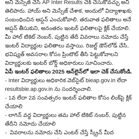
అని మెస్సేజ్ చేసి AP Inter Results చెక్ చేసుకోవచ్చు అని
తెలిపారు. హాయ్ అని మెస్సేజ్ చేశాక, అందులో విద్యాశాఖకు
సంబంధించిన ఆప్షన్ ఎంచుకోవాలి. తరువాత ఫలితాలు అనే
అప్షన్ తీసుకుని, అనంతరం ఇంటర్ ఫలితాలపై క్లిక్ చేయాలి.
మీ హాల్ టికెట్ నెంబర్, పుట్టిన తేదీ వివరాలు నమోదు చేస్తే
ఇంటర్ విద్యార్థుల ఫలితాలు వస్తాయి. రిజల్ట్ డౌన్‌లోడ్ చేసి,
భవిష్యత్ అవసరాల కోసం ప్రింటౌట్ తీసి పెట్టుకోవాలని
విద్యార్థులకు ఇంటర్ బోర్డ్ అధికారులు సూచించారు.
ఏపీ ఇంటర్ ఫలితాలు 2025 ఆన్‌లైన్‌లో ఇలా చెక్ చేసుకోండి.
- Inter విద్యార్థులు అధికారిక వెబ్‌సైట్‌ bieap.gov.in లేదా
resultsbie.ap.gov.in ను సందర్శించాలి.
- 1వ లేదా 2వ సంవత్సరం ఇంటర్ ఫలితాల కోసం లింక్‌పై క్లిక్
చేయాలి
- లాగిన్ వద్ద విద్యార్థులు తమ హాల్ టికెట్ నంబర్, పుట్టిన
తేదీని నమోదు చేయాలి
- వివరాలను నమోదు చేసి ఎంటర్ చేస్తే స్క్రీన్ మీద