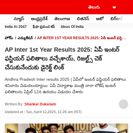
న్యూస్
ఆంధ్రప్రదేశ్
తెలంగాణ
బిజినెస్
ఆటో
బిగ్‌బాస్
స
India At 2047
ఫీఫా ప్రపంచ కప్
Ideas Of India
హోమ్
ఎడ్యుకేషన్
AP INTER 1ST YEAR RESULTS 2025: ఏపీ ఇంటర్ ఫస్టియర్
ఫలితాలు వచ్చేశాయ్, రిజల్ట్స్ చెక్ చేసుకునేందుకు డైరెక్ట్ లింక్
AP Inter 1st Year Results 2025: ఏపీ ఇంటర్
ఫస్టియర్ ఫలితాలు వచ్చేశాయ్, రిజల్ట్స్ చెక్
చేసుకునేందుకు డైరెక్ట్ లింక్
Andhra Pradesh Inter results 2025 | ఏపీలో ఇంటర్ ఫస్టియర్ ఫలితాలు
శనివారం విడుదలయ్యాయి. ఏపీ విద్యాశాఖ మంత్రి నారా లోకేష్ ఇంటర్
ఫలితాలను ఏప్రిల్ 12న ఉదయం విడుదల చేశారు.
Written By :
Shankar Dukanam
Updated at : Sat, April 12,2025, 11:26 am (IST)