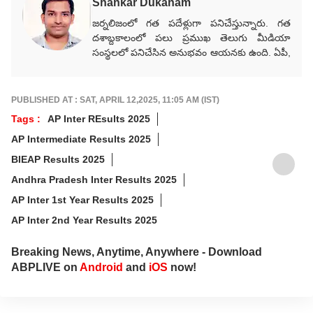
Shankar Dukanam
జర్నలిజంలో గత పదేళ్లుగా పనిచేస్తున్నారు. గత
దశాబ్దకాలంలో పలు ప్రముఖ తెలుగు మీడియా
సంస్థలలో పనిచేసిన అనుభవం ఆయనకు ఉంది. ఏపీ,
తెలంగాణ, జాతీయ, అంతర్జాతీయ, రాజకీయ,
వర్తమాన అంశాలపై కథనాలు అందిస్తారు.
గ్రాడ్యుయేషన్ పూర్తయ్యాక జర్నలిజం కోర్సు పూర్తిచేసి
PUBLISHED AT : SAT, APRIL 12,2025, 11:05 AM (IST)
కెరీర్‌గా ఎంచుకున్నారు. నేషనల్ మీడియాకు చెందిన
Tags :
AP Inter REsults 2025
పలు తెలుగు మీడియా సంస్థలలో సీనియర్ కంటెంట్
AP Intermediate Results 2025
రైటర్‌గా సేవలు అందించారు. జర్నలిజంలో వందేళ్లకు
పైగా చరిత్ర ఉన్న ఆనంద్ బజార్ పత్రిక నెట్‌వర్క్ (ABP
BIEAP Results 2025
Network)కు చెందిన తెలుగు డిజిటల్ మీడియా
Andhra Pradesh Inter Results 2025
ఏబీపీ దేశంలో గత నాలుగేళ్ల నుంచి న్యూస్
ప్రొడ్యూసర్‌గా పనిచేస్తున్నారు.
AP Inter 1st Year Results 2025
AP Inter 2nd Year Results 2025
Breaking News, Anytime, Anywhere - Download
ABPLIVE on
Android
and
iOS
now!