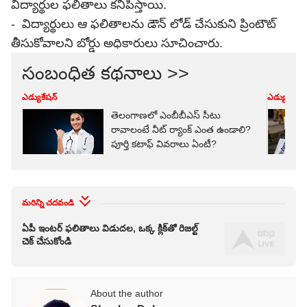
విద్యార్థుల ఫలితాలు కనిపిస్తాయి.
- విద్యార్థులు ఆ ఫలితాలను డౌన్ లోడ్ చేసుకుని ప్రింటౌట్
తీసుకోవాలని బోర్డు అధికారులు సూచించారు.
సంబంధిత కథనాలు >>
ఎడ్యుకేషన్
ఎడ్యుకేషన్
తెలంగాణలో ఎంబీబీఎస్ సీటు
రావాలంటే నీట్‌ ర్యాంక్ ఎంత ఉండాలి?
పూర్తి కటాఫ్ వివరాలు ఏంటీ?
మరిన్ని చదవండి
ఏపీ ఇంటర్ ఫలితాలు విడుదల, ఒక్క క్లిక్‌తో రిజల్ట్
చెక్ చేసుకోండి
About the author