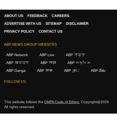
ABOUT US
FEEDBACK
CAREERS
ADVERTISE WITH US
SITEMAP
DISCLAIMER
PRIVACY POLICY
CONTACT US
ABP NEWS GROUP WEBSITES
ABP Network
ABP Live
ABP न्यूज़
ABP আনন্দ
ABP माझा
ABP અસ્મિતા
ABP Ganga
ABP ਸਾਂਝਾ
ABP நாடு
ABP దేశం
FOLLOW US
This website follows the
DNPA Code of Ethics.
Copyright@2026.
All rights reserved.