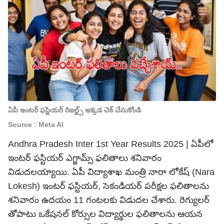
ఏపీ ఇంటర్ ఫస్టియర్ రిజల్ట్స్ ఇక్కడ చెక్ చేసుకోండి
Source : Meta AI
Andhra Pradesh Inter 1st Year Results 2025 | ఏపీలో
ఇంటర్ ఫస్టియర్ ఎగ్జామ్స్ ఫలితాలు శనివారం
విడుదలయ్యాయి. ఏపీ విద్యాశాఖ మంత్రి నారా లోకేష్ (Nara
Lokesh) ఇంటర్ ఫస్టియర్, సెకండియర్ పరీక్షల ఫలితాలను
శనివారం ఉదయం 11 గంటలకు విడుదల చేశారు. రెగ్యులర్
తోపాటు ఒకేషనల్ కోర్సుల విద్యార్థుల ఫలితాలను ఆయన