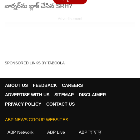
వార్నర్‌ను బ్లాక్ చేసిన SRH?
Advertisement
SPONSORED LINKS BY TABOOLA
ABOUT US
FEEDBACK
CAREERS
ADVERTISE WITH US
SITEMAP
DISCLAIMER
PRIVACY POLICY
CONTACT US
Written By :
ABP Desam
25 May 2026 01:08 PM (IST)
ABP NEWS GROUP WEBSITES
సన్‌రైజర్స్ హైదరాబాద్ ఫ్యాన్స్‌కు ఇది ఒక షాకింగ్ న్యూస్ అనే
ABP Network
ABP Live
ABP न्यूज़
చెప్పాలి.డేవిడ్ వార్నర్‌ను SRH మేనేజ్‌మ...
see more