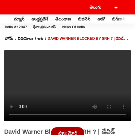
న్యూస్
ఆంధ్రప్రదేశ్
తెలంగాణ
బిజినెస్
ఆటో
బిగ్‌బాస్
స
India At 2047
ఫీఫా ప్రపంచ కప్
Ideas Of India
హోమ్
వీడియోలు
ఆట
DAVID WARNER BLOCKED BY SRH ? | డేవిడ్
వార్నర్‌ను బ్లాక్ చేసిన SRH?
David Warner Blocked by SRH ? | డేవిడ్
వ్యూ మోర్