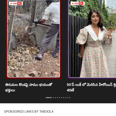
తిరుమల కొండపై పాము భయంతో
90'స్ లుక్ లో మెరిసిన హీరోయిన్ శ్
భక్తులు
శరణ్
SPONSORED LINKS BY TABOOLA