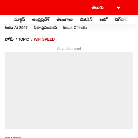
న్యూస్
ఆంధ్రప్రదేశ్
తెలంగాణ
బిజినెస్
ఆటో
బిగ్‌బాస్
స
India At 2047
ఫీఫా ప్రపంచ కప్
Ideas Of India
హోమ్
TOPIC
WIFI SPEED
Advertisement