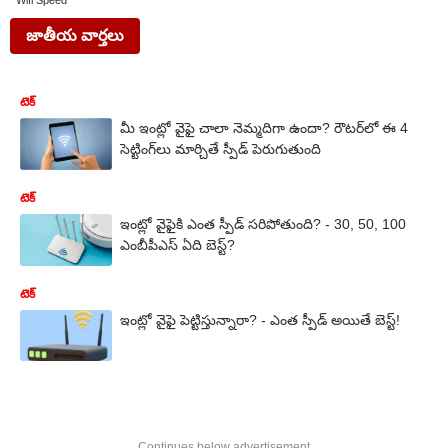
Wifi Speed
జాతీయ వార్తలు
టెక్
మీ ఇంట్లో వైఫై చాలా నెమ్మదిగా ఉందా? రౌటర్‌లో ఈ 4
సెట్టింగ్‌లు మార్చితే స్పీడ్ పెరుగుతుంది
టెక్
ఇంట్లో వైఫైకి ఎంత స్పీడ్ సరిపోతుంది? - 30, 50, 100
ఎంబీపీఎస్ ఏది బెస్ట్?
టెక్
ఇంట్లో వైఫై పెట్టిస్తున్నారా? - ఎంత స్పీడ్ అయితే బెస్ట్!
Continues below advertisement