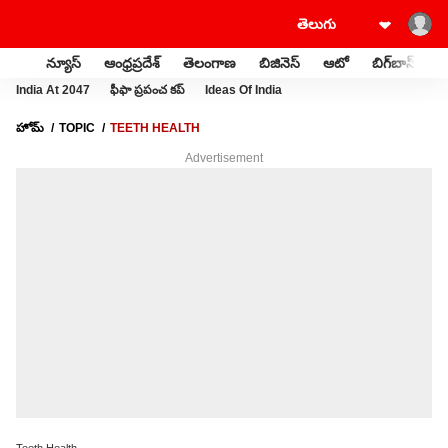
న్యూస్
ఆంధ్రప్రదేశ్
తెలంగాణ
బిజినెస్
ఆటో
బిగ్‌బాస్
స
India At 2047
ఫీఫా ప్రపంచ కప్
Ideas Of India
హోమ్
TOPIC
TEETH HEALTH
Advertisement