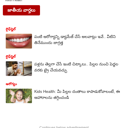
Teeth Health
జాతీయ వార్తలు
లైఫ్‌స్టైల్‌
పంటి ఆరోగ్యాన్ని డ్యామేజ్ చేసే అలవాట్లు ఇవే.. వీటిని
తినేముందు జాగ్రత్త
లైఫ్‌స్టైల్‌
పళ్లను తెల్లగా చేసే ఇంటి చిట్కాలు.. పిల్లల నుంచి పెద్దల
వరకు ట్రై చేయవచ్చు
ఆరోగ్యం
Kids Health: మీ పిల్లల దంతాలు కాపాడుకోవాలంటే, ఈ
ఆహారాలను తగ్గించండి
Continues below advertisement