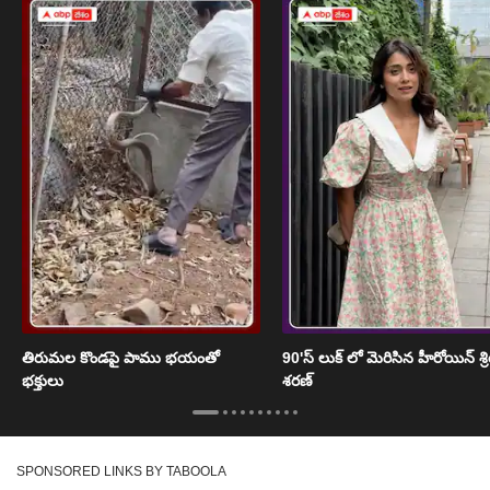
తిరుమల కొండపై పాము భయంతో
90'స్ లుక్ లో మెరిసిన హీరోయిన్ శ్
భక్తులు
శరణ్
SPONSORED LINKS BY TABOOLA