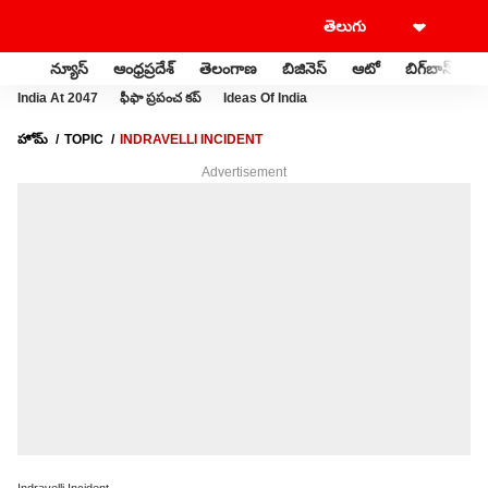
న్యూస్
ఆంధ్రప్రదేశ్
తెలంగాణ
బిజినెస్
ఆటో
బిగ్‌బాస్
స
India At 2047
ఫీఫా ప్రపంచ కప్
Ideas Of India
హోమ్
TOPIC
INDRAVELLI INCIDENT
Advertisement