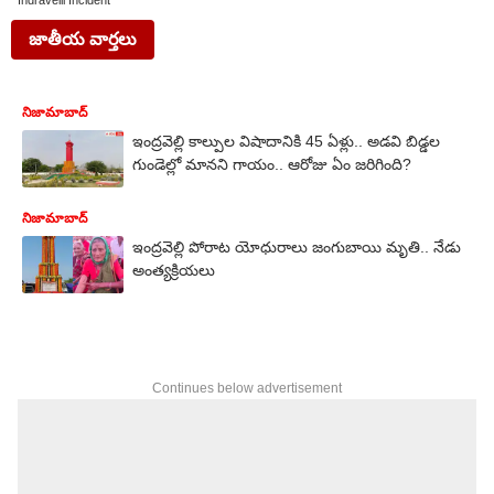
Indravelli Incident
జాతీయ వార్తలు
నిజామాబాద్
ఇంద్రవెల్లి కాల్పుల విషాదానికి 45 ఏళ్లు.. అడవి బిడ్డల
గుండెల్లో మానని గాయం.. ఆరోజు ఏం జరిగింది?
నిజామాబాద్
ఇంద్రవెల్లి పోరాట యోధురాలు జంగుబాయి మృతి.. నేడు
అంత్యక్రియలు
Continues below advertisement