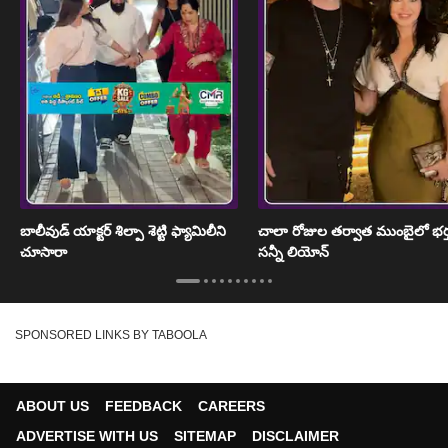
బాలీవుడ్ యాక్టర్ శిల్పా శెట్టి ఫ్యామిలీని
చాలా రోజుల తర్వాత ముంబైలో భర్
చూసారా
సన్నీ లియోన్
SPONSORED LINKS BY TABOOLA
ABOUT US
FEEDBACK
CAREERS
ADVERTISE WITH US
SITEMAP
DISCLAIMER