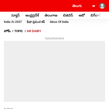
న్యూస్
ఆంధ్రప్రదేశ్
తెలంగాణ
బిజినెస్
ఆటో
బిగ్‌బాస్
స
India At 2047
ఫీఫా ప్రపంచ కప్
Ideas Of India
హోమ్
TOPIC
AR DAIRY
Advertisement