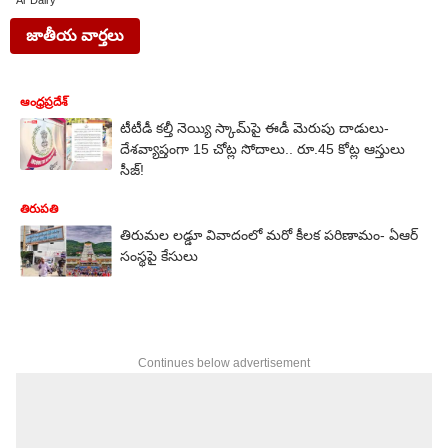
Ar Dairy
జాతీయ వార్తలు
ఆంధ్రప్రదేశ్
టీటీడీ కల్తీ నెయ్యి స్కామ్‌పై ఈడీ మెరుపు దాడులు-
దేశవ్యాప్తంగా 15 చోట్ల సోదాలు.. రూ.45 కోట్ల ఆస్తులు
సీజ్!
తిరుపతి
తిరుమల లడ్డూ వివాదంలో మరో కీలక పరిణామం- ఏఆర్
సంస్థపై కేసులు
Continues below advertisement