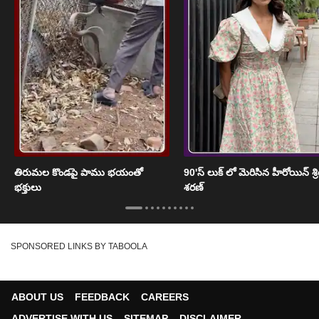
తిరుమల కొండపై పాము భయంతో
90'స్ లుక్ లో మెరిసిన హీరోయిన్ శ్
భక్తులు
శరణ్
SPONSORED LINKS BY TABOOLA
ABOUT US
FEEDBACK
CAREERS
ADVERTISE WITH US
SITEMAP
DISCLAIMER