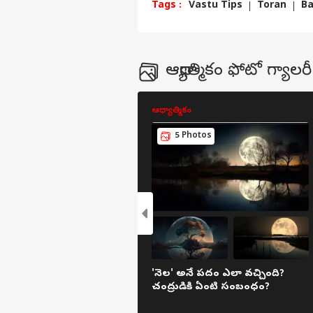
Tags :
Vastu Tips
Toran
B
"క్య
ప్రప
LOGIN
ఉంది,
సమా
వెతు
ఆధ్యాత్మికం ఫోటో గ్యాలరీ
ఢిల్
ప్ర
ఆధ్యాత్మికం
5 Photos
'నెల' అనే పదం ఎలా వచ్చింది?
చంద్రుడికి ఏంటి సంబంధం?