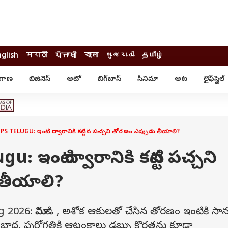
nglish
मराठी
ਪੰਜਾਬੀ
বাংলা
ગુજરાતી
தமிழ்
ంగాణ
బిజినెస్
ఆటో
బిగ్‌బాస్
సినిమా
ఆట
లైఫ్‌స్టైల్‌
్టైల్
ఆరోగ్యం
ఎంటర్‌టైన్మెంట్
కార్నర్
కరోనా
సినిమా
ం
ఆయుర్వేదం
సినిమా రివ్యూ
ఓటీటీ-వెబ్‌సిరీస్‌
S TELUGU: ఇంటి ద్వారానికి కట్టిన పచ్చని తోరణం ఎప్పుడు తీయాలి?
ఆట
టీవీ
గాసిప్స్
క్రికెట్
: ఇంటి ద్వారానికి కట్టిన పచ్చని
ఐపీఎల్
్
ట్రెండింగ్
తీయాలి?
యువ
్ చెక్
INDIA AT 2047
 2026: మామిడి , అశోక ఆకులతో చేసిన తోరణం ఇంటికి స
ఎడ్యుకేషన్
ోరణం బాధ, పురోగతికి ఆటంకాలు డబ్బు కొరతను కూడా