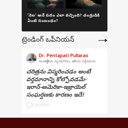
తొందరపడకు
'నెల' అనే పదం ఎలా వచ్చింది? చంద్రుడికి
ఓర్పుతో నడు
ఏంటి సంబంధం?
పాఠం!
ట్రెండింగ్ ఒపీనియన్
Dr. Pentapati Pullarao
అంతర్జాతీయ వ్యవహారలు, రాజకీయ విశ్లేషకుడు
చరిత్రను విస్మరించడం అంటే
వర్తమానాన్ని కోల్పోవడమే-
ఇరాన్-అమెరికా-ఇజ్రాయెల్
సంఘర్షణకు కారణం ఇదే!
Opinion