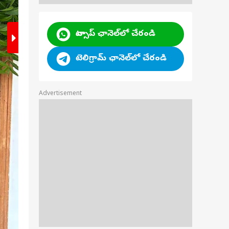
వాట్సాప్ ఛానెల్‌లో చేరండి
టెలిగ్రామ్ ఛానెల్‌లో చేరండి
కొన్నిసార్లు, అంతా సవ్యంగా సాగుతున్నప్పటికీ పనులు 
Advertisement
ప్రారంభించినా లేదా ఒక శుభకార్యాన్ని ప్లాన్ చేస్తున
అటువంటి పరిస్థితులలో ఎండిపోయిన తోరణం వంటి మీ
పెట్టడం ముఖ్యం.