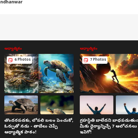
andhanwar
ాంపస్ లైఫ్‌కు, బయటి
హైదరాబాద్‌ వాసులకు
సమంత లేటెస్ట్ ఫోటో
నగ
ంచానికి చాలా తేడా
గుడ్‌ న్యూస్! ఆర్టీసీ,
షూట్ - ఆగస్ట్ ఎనర్జీ
హత్య
 ప్రశ్న గుర్తించి
మెట్రోకు ఒకటే పాస్ !
అంటూ...
ఓటీట
ధానాలు
ఎప్పటి నుంచి ప్రారంభం?
థ్రిల
క్కోవాలి" ఐఐటి
లీలో ప్రధాని మోదీ
సంగం
ఆధ్యాత్మికం
ఆధ్యాత్మికం
6 Photos
7 Photos
తొందరపడకు, లోపలి బలం పెంచుకో,
గ్రహస్థితి బాలేదని బాధపడుతున
ఓర్పుతో నడు - తాబేలు చెప్పే
మీకు ధైర్యాన్నిచ్చే 7 ఆలోచనలు
ఆధ్యాత్మిక పాఠం!
ఇవిగో!