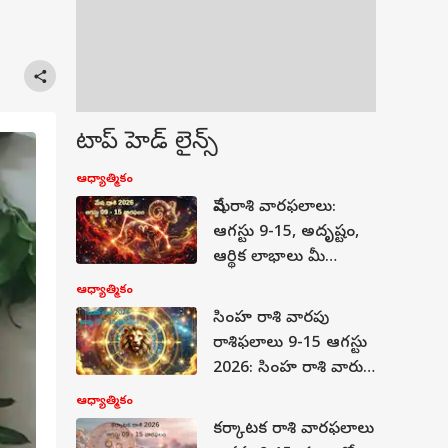
టాప్ హెడ్ లైన్స్
ఆధ్యాత్మికం
మేష రాశి వారఫలాలు:
ఆగస్టు 9-15, అదృష్టం,
ఆర్థిక లాభాలు మీ
సొంతం!
ఆధ్యాత్మికం
సింహ రాశి వారపు
రాశిఫలాలు 9-15 ఆగస్టు
2026: సింహ రాశి వారు
తమ కష్టానికి నిజమైన
ఆధ్యాత్మికం
ప్రతిఫలాన్ని పొందుతారు!
కర్కాటక రాశి వారఫలాలు
ఈ వారం ఎందుకు