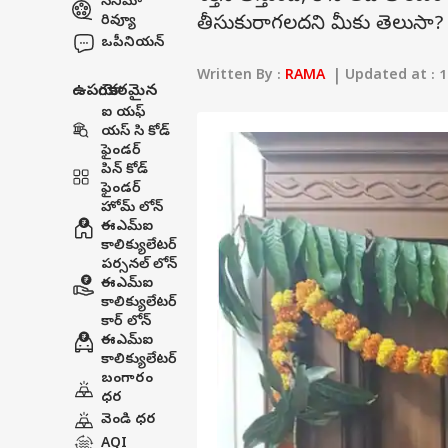
సినిమా
రివ్యూ
తీసుకురాగలదని మీకు తెలుసా?
ఒపీనియన్
Written By :
RAMA
| Updated at : 1
ఉపయోగకరమైన
ఐ యఫ్
యస్ సి కోడ్
ఫైండర్
పిన్ కోడ్
ఫైండర్
హోమ్ లోన్
ఈఎమ్ఐ
కాలిక్యులేటర్
పర్సనల్ లోన్
ఈఎమ్ఐ
కాలిక్యులేటర్
కార్ లోన్
ఈఎమ్ఐ
కాలిక్యులేటర్
బంగారం
ధర
వెండి ధర
AQI