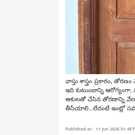
వ్యక్తి
అగ
హలో గెస్ట్
ఆట
మాతో ప్రచారం చేయండి
కేరీర్స్
మా గురించి
వాస్తు శాస్త్రం ప్రకారం, తో
అభిప్రాయాన్ని పంపండి
ఇది కుటుంబాన్ని ఆరోగ్యంగా,
లైంగ
మమ్మల్ని సంప్రదించండి
జనరల
ఆకులతో చేసిన తోరణాన్ని వే
రెడ్డ
ఇండ
ప్రైవసీ పాలసీ
తీసేయాలి...లేదంటే ఇంట్లో 
Published at : 11 Jun 2026 01:48 