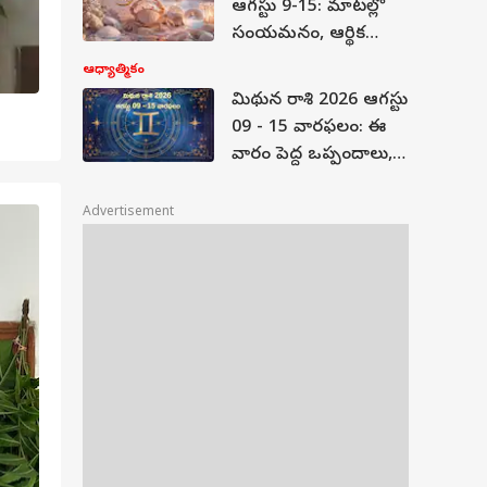
ఆగస్టు 9-15: మాటల్లో
ప్రత్యేకమైనదో
సంయమనం, ఆర్థిక
తెలుసుకోండి
జాగ్రత్త అవసరం!
ఆధ్యాత్మికం
మిథున రాశి 2026 ఆగస్టు
09 - 15 వారఫలం: ఈ
వారం పెద్ద ఒప్పందాలు,
కొత్త పరిచయాలు ,
ఆశ్చర్యాలతో నిండి
Advertisement
2
/6
ఉంటుంది!