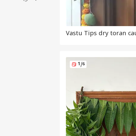
Vastu Tips dry toran c
1
/6