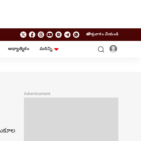
మాతో ప్రచారం చేయండి
ఆధ్యాత్మికం
మరిన్ని
బిజినెస్
ఆంధ్రప్రదేశ్
పర్సనల్ ఫైనాన్స్
అమరావతి
మ్యూచువల్ ఫండ్స్
రాజమండ్రి
ఐపీవో
కర్నూలు
బడ్జెట్
తిరుపతి
విజయవాడ
ఆధ్యాత్మికం
Advertisement
నెల్లూరు
వాస్తు
విశాఖపట్నం
శుభసమయం
ఆటో
BRAND WIRE
ానుకూల