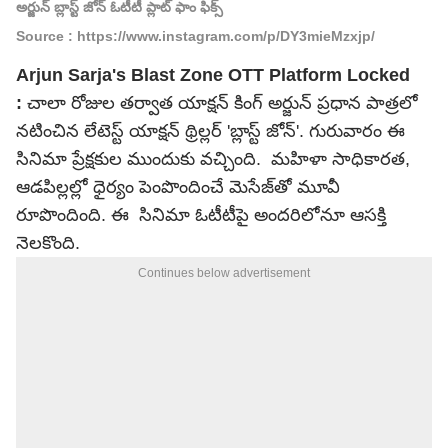
అర్జున్ బ్లాస్ట్ జోన్ ఓటీటీ ప్లాట్ ఫాం ఫిక్స్
Source : https://www.instagram.com/p/DY3mieMzxjp/
Arjun Sarja's Blast Zone OTT Platform Locked
:
చాలా రోజుల తర్వాత యాక్షన్ కింగ్ అర్జున్ ప్రధాన పాత్రలో
నటించిన లేటెస్ట్ యాక్షన్ థ్రిల్లర్ 'బ్లాస్ట్ జోన్'. గురువారం ఈ
సినిమా ప్రేక్షకుల ముందుకు వచ్చింది. మహిళా సాధికారత,
ఆడపిల్లల్లో ధైర్యం పెంపొందించే మెసేజ్‌తో మూవీ
రూపొందింది. ఈ సినిమా ఓటీటీపై అందరిలోనూ ఆసక్తి
నెలకొంది.
Continues below advertisement