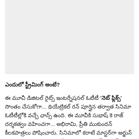
ఎందులో స్ట్రీమింగ్ అంటే?
ఈ మూవీ డిజిటల్ రైట్స్ ఇంటర్నేషనల్ ఓటీటీ
'నెట్ ఫ్లిక్స్'
సొంతం చేసుకోగా... థియేట్రికల్ రన్ పూర్తైన తర్వాత సినిమా
ఓటీటీల్లోకి వచ్చే ఛాన్స్ ఉంది. ఈ మూవీకి సుభాష్ కె రాజ్
దర్శకత్వం వహించగా... అభిరామి, ప్రీతి ముకుందన్
కీలకపాత్రలు పోషించారు. సినిమాలో కరాటే మాస్టర్‌గా అర్జున్