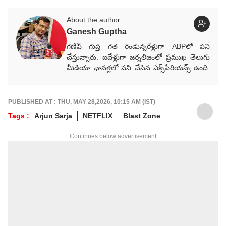
About the author
Ganesh Guptha
గణేష్ గుప్త గత రెండున్నరేళ్లుగా ABPలో పని
చేస్తున్నారు. ఐదేళ్లుగా జర్నలిజంలో ప్రముఖ తెలుగు
మీడియా ఛానళ్లలో పని చేసిన ఎక్స్‌పీరియన్స్ ఉంది.
ప్రముఖ మీడియా సంస్థలు ఈటీవీ భారత్,
Way2News, Lokal యాప్స్‌లో కంటెంట్ రైటర్‌గా
సేవలు అందించారు.
PUBLISHED AT : THU, MAY 28,2026, 10:15 AM (IST)
Tags :
Arjun Sarja
NETFLIX
Blast Zone
Continues below advertisement