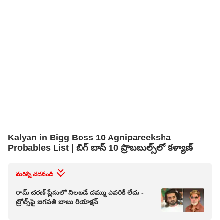
Kalyan in Bigg Boss 10 Agnipareeksha
Probables List | బిగ్ బాస్ 10 ప్రొబబుల్స్‌లో కళ్యాణ్
మరిన్ని చదవండి
రామ్ చరణ్ ప్లేసులో నిలబడే దమ్ము ఎవరికీ లేదు -
ట్రోల్స్‌పై జగపతి బాబు రియాక్షన్