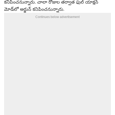
కనిపించనున్నారు. చాలా రోజుల తర్వాత ఫుల్ యాక్షన్
మోడ్‌లో అర్జున్ కనిపించనున్నారు.
Continues below advertisement