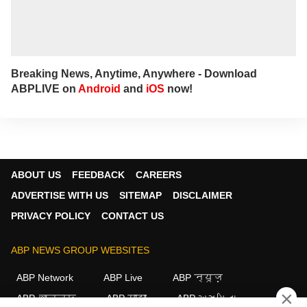
Breaking News, Anytime, Anywhere - Download
ABPLIVE on
Android
and
iOS
now!
ABOUT US
FEEDBACK
CAREERS
ADVERTISE WITH US
SITEMAP
DISCLAIMER
PRIVACY POLICY
CONTACT US
ABP NEWS GROUP WEBSITES
ABP Network
ABP Live
ABP न्यूज़
×
ABP আনন্দ
ABP माझा
ABP અસ્મિતા