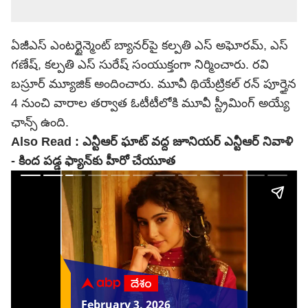
ఏజీఎస్ ఎంటర్టైన్మెంట్ బ్యానర్‌పై కల్పతి ఎస్ అఘోరమ్, ఎస్
గణేష్, కల్పతి ఎస్ సురేష్ సంయుక్తంగా నిర్మించారు. రవి
బస్రూర్ మ్యూజిక్ అందించారు. మూవీ థియేట్రికల్ రన్ పూర్తైన
4 నుంచి వారాల తర్వాత ఓటీటీలోకి మూవీ స్ట్రీమింగ్ అయ్యే
ఛాన్స్ ఉంది.
Also Read :
ఎన్టీఆర్ ఘాట్ వద్ద జూనియర్ ఎన్టీఆర్ నివాళి
- కింద పడ్డ ఫ్యాన్‌‌కు హీరో చేయూత