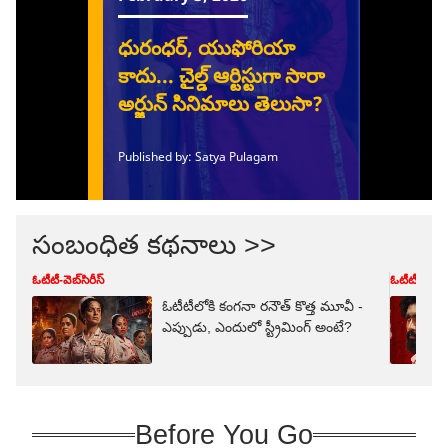
సంబంధిత కథనాలు >>
ఓటీటీ-వెబ్‌సిరీస్‌
ఓటీటీ-వెబ్‌సిర
ఓటీటీలోకి కంగనా రనౌత్ కొత్త మూవీ -
ఎప్పుడు, ఎందులో స్ట్రీమింగ్ అంటే?
Before You Go