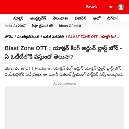
న్యూస్
ఆంధ్రప్రదేశ్
తెలంగాణ
బిజినెస్
ఆటో
బిగ్‌బాస్
స
India At 2047
ఫీఫా ప్రపంచ కప్
Ideas Of India
హోమ్
ఎంటర్‌టైన్‌మెంట్‌
ఓటీటీ-వెబ్‌సిరీస్‌
BLAST ZONE OTT : యాక్షన్ కింగ్
అర్జున్ బ్లాస్ట్ జోన్ - ఏ ఓటీటీలోకి వస్తుందో తెలుసా?
Blast Zone OTT : యాక్షన్ కింగ్ అర్జున్ బ్లాస్ట్ జోన్ -
ఏ ఓటీటీలోకి వస్తుందో తెలుసా?
Blast Zone OTT Platform : యాక్షన్ కింగ్ అర్జున్ యాక్షన్ థ్రిల్లర్ బ్లాస్ట్ జోన్
థియేటర్లలోకి వచ్చేసింది. ఈ మూవీ డిజిటల్ స్ట్రీమింగ్ పార్ట్‌నర్ ఫిక్స్ అయ్యింది.
Advertisement