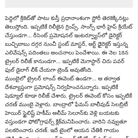
పెద్దిలో క్రికెట్‌తో పాటు కుస్తీ ప్రధానాంశంగా స్టోరీ తెరకెక్కినట్లు
తెలుస్తోంది. ఇప్పటికే రిలీజైన గ్లింప్స్, సాంగ్స్ భారీ హైప్ క్రియేట్
చేస్తుండగా... రీసెంట్ ప్రమోషనల్ ఇంటర్వ్యూస్‌లో డైరెక్టర్
బుచ్చిబాబు దగ్గర నుంచీ స్టంట్ మాస్టర్, ఆర్ట్ డైైరెక్టర్ ఇస్తున్న
ఎలివేషన్స్ పదింతలు అంచనాలు పెంచేశాయి. ఈ నెల 18న
ట్రైలర్ రిలీజ్ కానుండగా... ఇప్పటికే మెగాస్టార్ చిరు పవర్
ఫుల్ డైలాగ్ లీక్ చేయగా ట్రెండ్ అవుతోంది.
ముంబైలో ట్రైలర్ లాంచ్ ఈవెంట్ ఉండగా... ఆ తర్వాత
దేశవ్యాప్తంగా ప్రమోషన్స్ నిర్వహించనున్నారు. ఇప్పటికే
షెడ్యూల్ కూడా రిలీజ్ చేశారు. ట్రైలర్ ఈవెంట్ కోసం ఇప్పటికే
చరణ్ ముంబై వెళ్లారు. బాంద్రాలో ఫేమస్ బాలీవుడ్ సెలబ్రిటీ
హెయిర్ స్టైలిష్ట్ హకీమ్ అలీమ్ సెలూన్‌కు వెళ్లి బయటకు
వస్తుండగా ఫోటోగ్రాఫర్స్ క్లిక్‌మనిపించారు. వారిని నవ్వుతూ
పలకరించారు చరణ్. ఇదే టైంలో ఆయన చేతికి గాయం