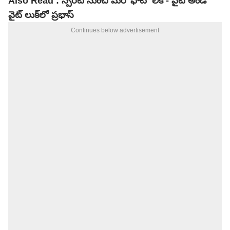
Also Read :
స్పిరిట్ నుంచి మరో ఫోటో లీక్ - వైట్ అండ్
వైట్ లుక్‌లో ప్రభాస్
Continues below advertisement