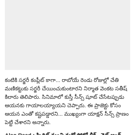
కంటికి సర్జరీ కంప్లీట్ కాగా... రాబోయే రెండు రోజుల్లో చేతి
మణికట్టుకు సర్జరీ చేయించుకుంటారని నిర్మాత వెంకట సతీష్
కిలారు తెలిపారు. సినిమాలో కుస్తీ సీన్స్ షూట్ చేసేటప్పుడు
ఆయనకు గాయాలయ్యాయని చెప్పారు. ఈ ప్రాజెక్టు కోసం
ఆయన ఎంతో కష్టపడ్డారని... ముఖ్యంగా యాక్షన్ సీన్స్ ప్రాణం
పెట్టి చేశారని అన్నారు.