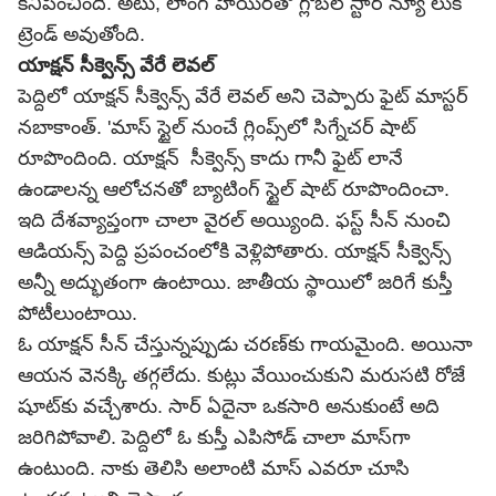
కనిపించింది. అటు, లాంగ్ హెయిర్‌తో గ్లోబల్ స్టార్ న్యూ లుక్
ట్రెండ్ అవుతోంది.
యాక్షన్ సీక్వెన్స్ వేరే లెవల్
పెద్దిలో యాక్షన్ సీక్వెన్స్ వేరే లెవల్ అని చెప్పారు ఫైట్ మాస్టర్
నబాకాంత్. 'మాస్ స్టైల్ నుంచే గ్లింప్స్‌లో సిగ్నేచర్ షాట్
రూపొందింది. యాక్షన్ సీక్వెన్స్ కాదు గానీ ఫైట్ లానే
ఉండాలన్న ఆలోచనతో బ్యాటింగ్ స్టైల్ షాట్ రూపొందించా.
ఇది దేశవ్యాప్తంగా చాలా వైరల్ అయ్యింది. ఫస్ట్ సీన్ నుంచి
ఆడియన్స్ పెద్ది ప్రపంచంలోకి వెళ్లిపోతారు. యాక్షన్ సీక్వెన్స్
అన్నీ అద్భుతంగా ఉంటాయి. జాతీయ స్థాయిలో జరిగే కుస్తీ
పోటీలుంటాయి.
ఓ యాక్షన్ సీన్ చేస్తున్నప్పుడు చరణ్‌కు గాయమైంది. అయినా
ఆయన వెనక్కి తగ్గలేదు. కుట్లు వేయించుకుని మరుసటి రోజే
షూట్‌కు వచ్చేశారు. సార్ ఏదైనా ఒకసారి అనుకుంటే అది
జరిగిపోవాలి. పెద్దిలో ఓ కుస్తీ ఎపిసోడ్ చాలా మాస్‌గా
ఉంటుంది. నాకు తెలిసి అలాంటి మాస్ ఎవరూ చూసి