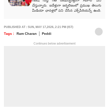
గణేష్ గుప్త గత రెండున్నరేళ్లుగా ABPలో పని
చేస్తున్నారు. ఐదేళ్లుగా జర్నలిజంలో ప్రముఖ తెలుగు
మీడియా ఛానళ్లలో పని చేసిన ఎక్స్‌పీరియన్స్ ఉంది.
ప్రముఖ మీడియా సంస్థలు ఈటీవీ భారత్,
Way2News, Lokal యాప్స్‌లో కంటెంట్ రైటర్‌గా
సేవలు అందించారు.
PUBLISHED AT : SUN, MAY 17,2026, 2:21 PM (IST)
Tags :
Ram Charan
Peddi
Continues below advertisement