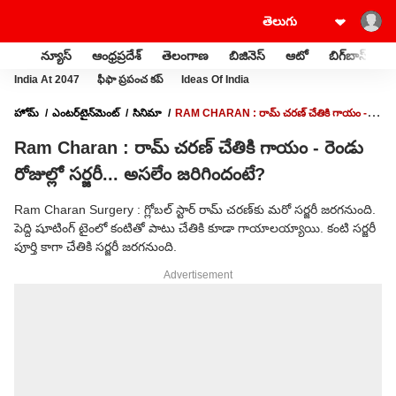
న్యూస్
ఆంధ్రప్రదేశ్
తెలంగాణ
బిజినెస్
ఆటో
బిగ్‌బాస్
స
India At 2047
ఫీఫా ప్రపంచ కప్
Ideas Of India
హోమ్
ఎంటర్‌టైన్‌మెంట్‌
సినిమా
RAM CHARAN : రామ్ చరణ్ చేతికి గాయం -
రెండు రోజుల్లో సర్జరీ... అసలేం జరిగిందంటే?
Ram Charan : రామ్ చరణ్ చేతికి గాయం - రెండు
రోజుల్లో సర్జరీ... అసలేం జరిగిందంటే?
Ram Charan Surgery : గ్లోబల్ స్టార్ రామ్ చరణ్‌కు మరో సర్జరీ జరగనుంది.
పెద్ది షూటింగ్ టైంలో కంటితో పాటు చేతికి కూడా గాయాలయ్యాయి. కంటి సర్జరీ
పూర్తి కాగా చేతికి సర్జరీ జరగనుంది.
Advertisement