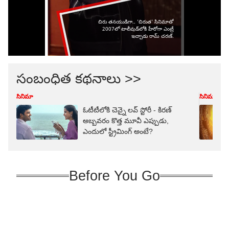
సంబంధిత కథనాలు >>
సినిమా
సినిమా
ఓటీటీలోకి చెన్నై లవ్ స్టోరీ - కిరణ్
అబ్బవరం కొత్త మూవీ ఎప్పుడు,
ఎందులో స్ట్రీమింగ్ అంటే?
Before You Go