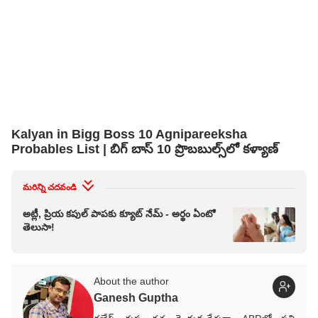
Kalyan in Bigg Boss 10 Agnipareeksha
Probables List | బిగ్ బాస్ 10 ప్రొబబుల్స్‌లో కళ్యాణ్
మరిన్ని చదవండి
అట్లీ, ప్రియ కపుల్ పాపకు క్యూట్ నేమ్ - అర్థం ఏంటో
తెలుసా!
About the author
Ganesh Guptha