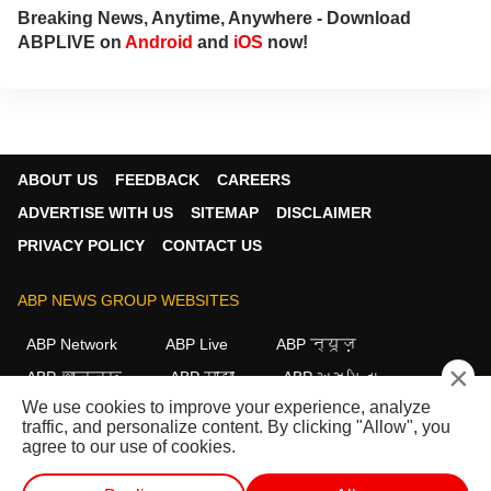
Breaking News, Anytime, Anywhere - Download
ABPLIVE on
Android
and
iOS
now!
ABOUT US
FEEDBACK
CAREERS
ADVERTISE WITH US
SITEMAP
DISCLAIMER
PRIVACY POLICY
CONTACT US
ABP NEWS GROUP WEBSITES
ABP Network
ABP Live
ABP न्यूज़
×
ABP আনন্দ
ABP माझा
ABP અસ્મિતા
We use cookies to improve your experience, analyze
ABP Ganga
ABP ਸਾਂਝਾ
ABP நாடு
ABP దేశం
traffic, and personalize content. By clicking "Allow", you
agree to our use of cookies.
FOLLOW US