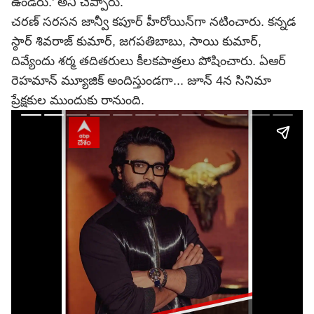
ఉండరు.' అని చెప్పారు.
చరణ్ సరసన జాన్వీ కపూర్ హీరోయిన్‌గా నటించారు. కన్నడ
స్ఠార్ శివరాజ్ కుమార్, జగపతిబాబు, సాయి కుమార్,
దివ్యేందు శర్మ తదితరులు కీలకపాత్రలు పోషించారు. ఏఆర్
రెహమాన్ మ్యూజిక్ అందిస్తుండగా... జూన్ 4న సినిమా
ప్రేక్షకుల ముందుకు రానుంది.