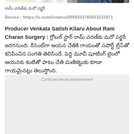
రామ్ చరణ్‌కు మరో సర్జరీ
Source : https://x.com/i/status/2055323782513131871
Producer Venkata Satish Kilaru About Ram
Charan Surgery :
గ్లోబల్ స్టార్ రామ్ చరణ్‌కు మరో సర్జరీ
జరగనుంది. రీసెంట్‌గా ఆయన చేతికి గాయంతో సపోర్ట్ బ్రేస్‌తో
కనిపించిన సంగతి తెలిసిందే. పెద్ది మూవీ షూటింగ్ టైంలో
ఆయనకు కంటితో పాటు చేతి మణికట్టుకు కూడా
గాయమైనట్లు తెలుస్తోంది.
Continues below advertisement