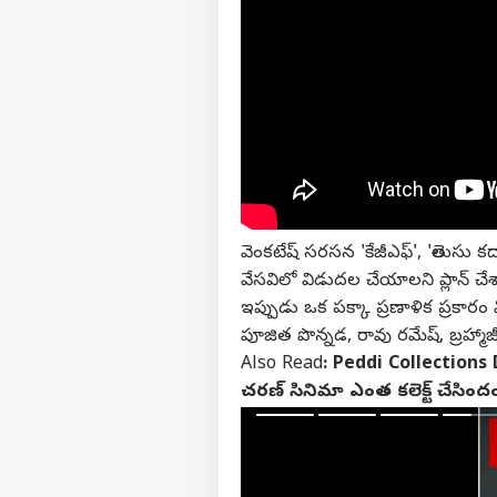
వ్యక్తి
అగ
హలో గెస్ట్
ఇండ
మాతో ప్రచారం చేయండి
వెంకటేష్ సరసన 'కేజీఎఫ్', 'తెలుసు కద
కేరీర్స్
వేసవిలో విడుదల చేయాలని ప్లాన్ చ
మా గురించి
ఇప్పుడు ఒక పక్కా ప్రణాళిక ప్రకా
అభిప్రాయాన్ని పంపండి
పూజిత పొన్నడ, రావు రమేష్, బ్రహ్మా
నీట్ 
మమ్మల్ని సంప్రదించండి
ఎన్‌
Also Read
:
Peddi Collections Day 
ఛార్జ
ఎడ్య
చరణ్ సినిమా ఎంత కలెక్ట్ చేసింద
ప్రైవసీ పాలసీ
విష