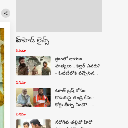
టాప్ హెడ్ లైన్స్
సినిమా
గ్రామంలో దారుణ
హత్యలు... కిల్లర్ ఎవరు?
- ఓటీటీలోకి వచ్చేసిన
క్రైమ్ ఇన్వెస్టిగేషన్ థ్రిల్లర్
సినిమా
డోంట్ మిస్
టూత్ బ్రష్ కోసం
కొడుకుపై తండ్రి కేసు -
కోర్టు తీర్పు ఏంటి?...
పళ్లబురుసు చూడాల్సిందే
సినిమా
సరోగేట్ తల్లితో హీరో