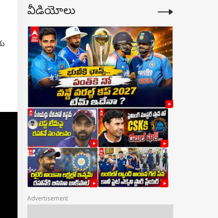
వీడియోలు
కు
Advertisement