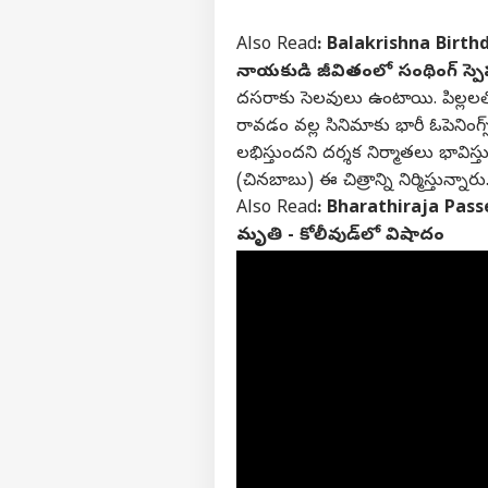
Also Read
:
Balakrishna Birthd
నాయకుడి జీవితంలో సంథింగ్ స్ప
దసరాకు సెలవులు ఉంటాయి. పిల్లలతో ప
రావడం వల్ల సినిమాకు భారీ ఓపెనింగ్స
లభిస్తుందని దర్శక నిర్మాతలు భావిస్త
(చినబాబు) ఈ చిత్రాన్ని నిర్మిస్తున్నారు
Also Read
:
Bharathiraja Passed 
మృతి - కోలీవుడ్‌లో విషాదం