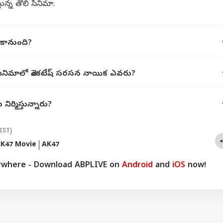
్తున్న తొలి సినిమా.
 కానుంది?
సినిమాలో వెంకటేష్ సరసన నాయిక ఎవరు?
నిర్మిస్తున్నారు?
IST)
K47 Movie
AK47
ywhere - Download ABPLIVE on
Android
and
iOS
now!