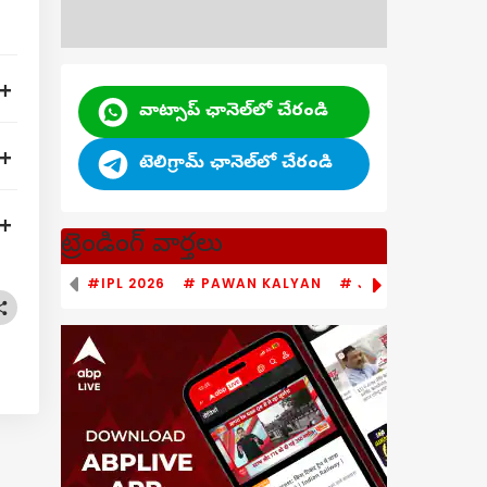
వాట్సాప్ ఛానెల్‌లో చేరండి
టెలిగ్రామ్ ఛానెల్‌లో చేరండి
ట్రెండింగ్ వార్తలు
#IPL 2026
# PAWAN KALYAN
# JAGAN MOHAN 