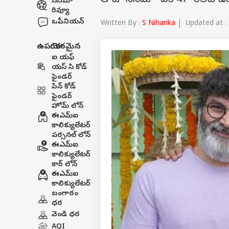
తాజా సినిమా 'ఏకే 47' రిలీజ్ డేట్ 
సినిమా
రివ్యూ
ఒపీనియన్
Written By :
S Niharika
| Updated at : 
ఉపయోగకరమైన
ఐ యఫ్
యస్ సి కోడ్
ఫైండర్
పిన్ కోడ్
ఫైండర్
హోమ్ లోన్
ఈఎమ్ఐ
కాలిక్యులేటర్
పర్సనల్ లోన్
ఈఎమ్ఐ
కాలిక్యులేటర్
కార్ లోన్
ఈఎమ్ఐ
కాలిక్యులేటర్
బంగారం
ధర
వెండి ధర
AQI