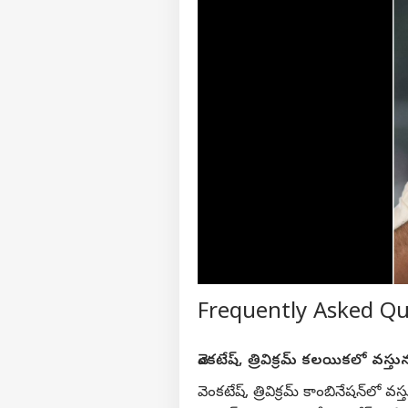
నీట్‌
ఏపీ
LOGIN
గ్యా
కటాఫ
Frequently Asked Q
వెంకటేష్, త్రివిక్రమ్ కలయికలో వస్తు
వెంకటేష్, త్రివిక్రమ్ కాంబినేషన్‌ల