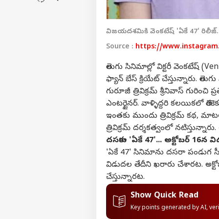
విజయదశమికి వెంకటేష్ 'ఏకే 47' రిలీజ్.
Source :
https://www.instagram
తెలుగు సినిమాల్లో విక్టరీ వెంకటేష్
ఫ్యాన్ బేస్ క్రియేట్ చేస్తున్నారు.
గురూజీ త్రివిక్రమ్ శ్రీనివాస్ గురించ
ఎంటర్టైనర్. వాళ్ళిద్దరి కలయికలో త
ఇంతకు ముందు త్రివిక్రమ్ కథ, మాటలు
త్రివిక్రమ్ దర్శకత్వంలో నటిస్తున్నారు
దసరాకు 'ఏకే 47'... అక్టోబర్ 16న 
'ఏకే 47' సినిమాను దసరా పండుగ స
విడుదల తేదీని ఖరారు చేశారట. అక్ట
చేస్తున్నారట.
Show Quick Read
Key points generated by AI, ve