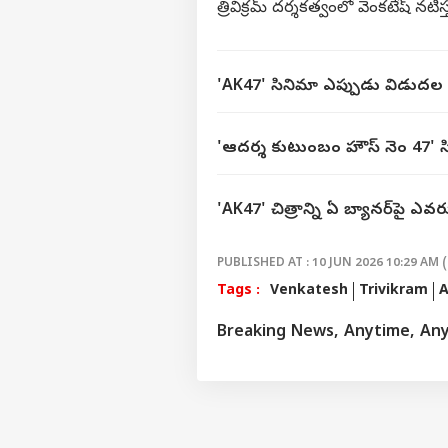
త్రివిక్రమ్ దర్శకత్వంలో వెంకటేష్ నటిస
'AK47' సినిమా ఎప్పుడు విడుదల
'ఆదర్శ కుటుంబం హౌస్ నెం 47' 
'AK47' చిత్రాన్ని ఏ బ్యానర్‌పై ఎవరు 
PUBLISHED AT : 10 JUN 2026 10:29 AM (
Tags :
Venkatesh
Trivikram
A
Breaking News, Anytime, An