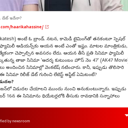
. డేట్ ఇదేనా?
.com/haarikahassine/
 (Venkatesh) అంటే ఓ బ్రాండ్. నటన, కామెడీ టైమింగ్‌తో తనకంటూ స్పెషల్
 తెలుగు ఫ్యామిలీ ఆడియన్స్‌కు ఆయన అంటే ఎంతో ఇష్టం. మాటల మాంత్రికుడు,
ి ప్రత్యేకంగా చెప్పాల్సిన అవసరం లేదు. ఆయన తీసే ప్రతి సినిమా ఫ్యామిలీ
ెరకెక్కుతున్న తాజా సినిమా 'ఆదర్శ కుటుంబం హౌస్ నెం 47' (AK47 Movie
 అందించిన సినిమాల్లో వెంకటేష్ నటించారు. కానీ, ఇప్పుడు తొలిసారి
. ఈ సినిమా రిలీజ్ డేట్ గురించి లేటెస్ట్ అప్డేట్ ఏమిటంటే?
విడుదల?
ీజన్‌లో విడుదల చేయాలని ముందు నుంచి అనుకుంటున్నారు. ఇప్పుడు
ోబర్ 16న ఈ సినిమాను థియేటర్లలోకి తీసుకు రావడానికి సన్నాహాలు
rified by newsroom