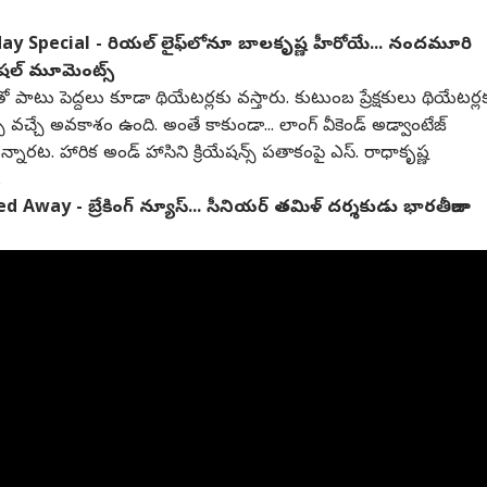
ay Special - రియల్ లైఫ్‌లోనూ బాలకృష్ణ హీరోయే... నందమూరి
ెషల్ మూమెంట్స్
ాటు పెద్దలు కూడా థియేటర్లకు వస్తారు. కుటుంబ ప్రేక్షకులు థియేటర్ల
్ వచ్చే అవకాశం ఉంది. అంతే కాకుండా... లాంగ్ వీకెండ్ అడ్వాంటేజ్
ున్నారట. హారిక అండ్ హాసిని క్రియేషన్స్ పతాకంపై ఎస్. రాధాకృష్ణ
.
Away - బ్రేకింగ్ న్యూస్... సీనియర్ తమిళ్ దర్శకుడు భారతీరాజా