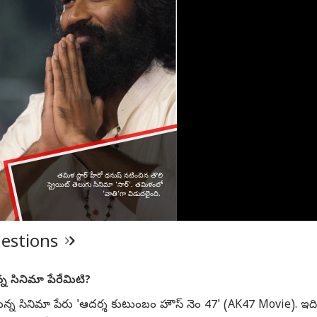
లో ఏ ర్యాంకు వస్తే
ఇప్పుడు మారుతి కారు
జెన్‌జీ ఆందోళనలకు
నిరు
లో ఎంబిబిఎస్ సీటు
కొనేవాళ్లు నక్క తోక
మద్దతుగా మోహన్
పార
రంటీ? టాప్‌ కాలేజీల
తొక్కినట్లే, రూ.లక్షల్లో
భగవత్ కీలక ప్రకటన!
దేశవ
్‌ సంగతేంటీ?
డిస్కౌంట్లు!
వ్యవస్థాగత దిద్దుబాటు
పబ్ల
కోసం ఉద్యమం జరగాలని
కామెంట్
uestions
న్న సినిమా పేరేమిటి?
ో వస్తున్న సినిమా పేరు 'ఆదర్శ కుటుంబం హౌస్ నెం 47' (AK47 Movie). ఇది