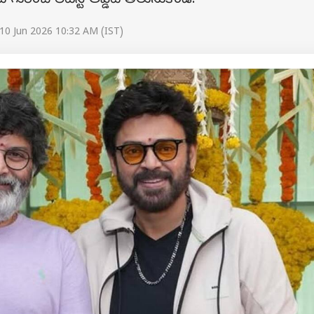
గురించి లేటెస్ట్ అప్డేట్ తెలుసుకోండి.
10 Jun 2026 10:32 AM (IST)