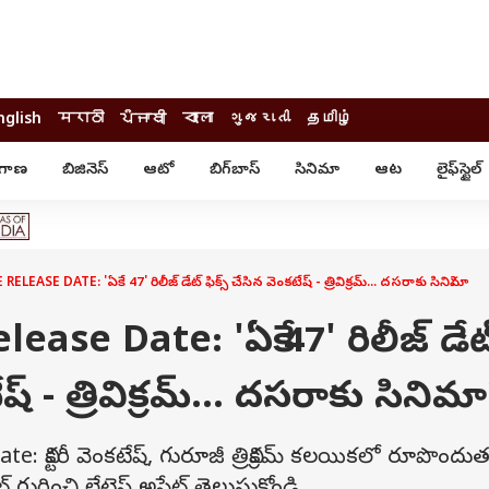
nglish
मराठी
ਪੰਜਾਬੀ
বাংলা
ગુજરાતી
தமிழ்
ంగాణ
బిజినెస్
ఆటో
బిగ్‌బాస్
సినిమా
ఆట
లైఫ్‌స్టైల్‌
్టైల్
ఆరోగ్యం
ఎంటర్‌టైన్మెంట్
కార్నర్
కరోనా
సినిమా
ం
ఆయుర్వేదం
సినిమా రివ్యూ
ఓటీటీ-వెబ్‌సిరీస్‌
EASE DATE: 'ఏకే 47' రిలీజ్ డేట్ ఫిక్స్ చేసిన వెంకటేష్ - త్రివిక్రమ్... దసరాకు సినిమా?
ఆట
టీవీ
గాసిప్స్
క్రికెట్
ase Date: 'ఏకే 47' రిలీజ్ డేట
ఐపీఎల్
్
ట్రెండింగ్
ేష్ - త్రివిక్రమ్... దసరాకు సినిమ
యువ
్ చెక్
INDIA AT 2047
విక్టరీ వెంకటేష్, గురూజీ త్రివిక్రమ్ కలయికలో రూపొందుత
ఎడ్యుకేషన్