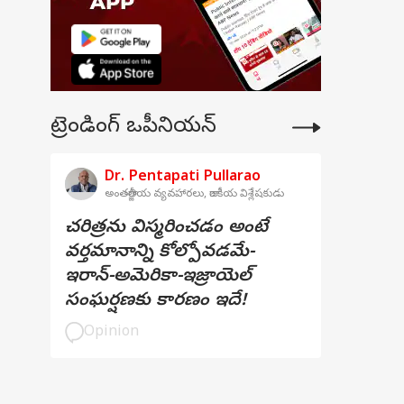
ట్రెండింగ్ ఒపీనియన్
Dr. Pentapati Pullarao
అంతర్జాతీయ వ్యవహారలు, రాజకీయ విశ్లేషకుడు
చరిత్రను విస్మరించడం అంటే
వర్తమానాన్ని కోల్పోవడమే-
ఇరాన్-అమెరికా-ఇజ్రాయెల్
సంఘర్షణకు కారణం ఇదే!
Opinion