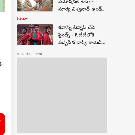
ఎమోషనల్ లవ్? -
సూర్య విశ్వనాథ్ అండ్
సన్స్ స్టోరీ అదేనా?
సినిమా
శవాన్ని కిడ్నాప్ చేసే
ఫ్రెండ్స్ - ఓటీటీలోకి
వచ్చేసిన డార్క్ కామెడీ
డ్రామా... ఎందులో
Advertisement
చూడొచ్చంటే?
).