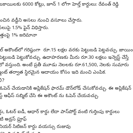
 బకాయిలకు 6000 కోట్లు, జూన్ 1 లోగా హెల్త్ కార్డులు: రేవంత్ రెడ్డి
్లించిన వడ్డీని అసలు నుంచి వసూలు చేస్తారు.
గత కార్నర్
అసలుపై 1.5% ఫైన్ విధిస్తారు.
మొత్తంపై 1% జరిమానా
్ర కథనాలు
టాప్ రీల్స్
ంగిల్ అకౌంట్‌లో గరిష్ఠంగా రూ.15 లక్షల వరకు పెట్టుబడి పెట్టవచ్చు. జాయిం
ియా
నిజామాబాద్
విశాఖపట్నం
లైఫ్‌స్ట
్టుబడి పెట్టుకోవచ్చు. ఉదాహరణకు మీరు రూ.30 లక్షలు ఇన్వెస్ట్ చేస్తే
పంలో వస్తుంది. అంటే ప్రతీ మూడు నెలలకు రూ.61,500, నెలకు సుమారు
ర్మెంట్ తర్వాత స్థిరమైన ఆదాయం కోసం ఇది మంచి ఎంపిక.
ి?
 ఓపెన్ చేయడానికి అప్లికేషన్ ఫారమ్ డౌన్‌లోడ్ చేసుకోవచ్చు. ఈ అప్లికేషన్
ళనాడు సీఎం విజయ్
ఛీ.. మీ ముఖాలు చూడ‌టం
"అనకాపల్లిలోని
47 ఏ
ోస్ట్ ఆఫీస్ సబ్మిట్ చేసి ఈ అకౌంట్ ను ఓపెన్ చేయవచ్చు.
కుల కేసులో కీలక
ఇష్టం లేదు... కింద
కళ్యాణపులోవ
లంగ్ 
ు- పిటిషన్ వెనక్కి
ైల్‌
కూర్చోండి! అంగన్వాడీ
విజయవాడ
రిజర్వాయర్‌ను నో మైనింగ్
హైదరాబాద్
సంవ
ఇండ
కున్న సంగీత!
టీచర్లపై సర్పంచ్
జోన్‌గా ప్రకటించాలి"
ఆక్స
్డు, ఓటర్ ఐడీ, ఆధార్ కార్డు లేదా పాస్‌పోర్ట్ వంటి గుర్తింపు కార్డులు
అమానుషం
రైతులు, గిరిజనుల జల
జీవ
టి అడ్రస్ ఫ్రూఫ్
దీక్ష !
ా సీనియర్ సిటిజన్ కార్డు వయస్సు రుజువు