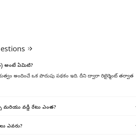
uestions
SCSS) అంటే ఏమిటి?
్రభుత్వం అందించే ఒక పొదుపు పథకం ఇది. దీని ద్వారా రిటైర్మెంట్ తర్వాత
్చు మరియు వడ్డీ రేటు ఎంత?
్హులు ఎవరు?