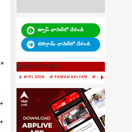
వాట్సాప్ ఛానెల్‌లో చేరండి
టెలిగ్రామ్ ఛానెల్‌లో చేరండి
ట్రెండింగ్ వార్తలు
#IPL 2026
# PAWAN KALYAN
# JAGAN MOHAN 