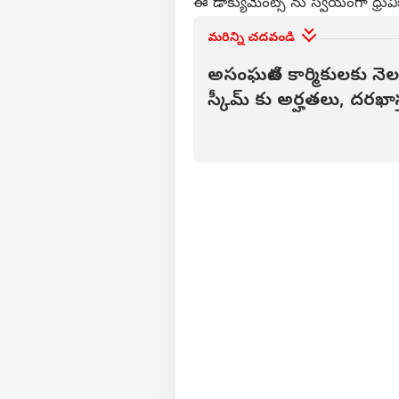
ఈ డాక్యుమెంట్స్ ను స్వయంగా ధ్రువీ
పెళ్
సంవ
మరిన్ని చదవండి
LOGIN
విడ
జరు
అసంఘటిత కార్మికులకు నెల
తెల
స్కీమ్ కు అర్హతలు, దరఖా