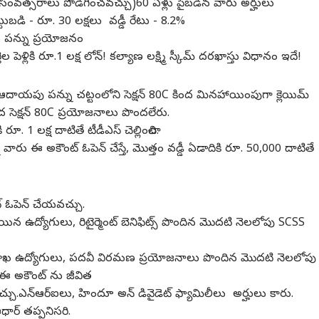
 సంవత్సరాలు పొడిగించవచ్చు)
60 ఏళ్లు పైబడిన వారు అర్హులు
ెట్టుబడి - రూ. 30 లక్షలు
వడ్డీ రేటు - 8.2%
కు పన్ను ప్రయోజనం
ల పెళ్లికి రూ.1 లక్ష లోన్! కల్యాణ లక్ష్మి స్కీమ్ దరఖాస్తు విధానం ఇదే!
 ఆదాయపు పన్ను చట్టంలోని సెక్షన్ 80C కింద మినహాయింపుగా క్లెయిమ్
ింద సెక్షన్ 80C ప్రయోజనాలు పొందలేరు.
ూ. 1 లక్ష దాటితే టీడీఎస్ చెల్లించాలి.
ారు ఈ అకౌంట్ ఓపెన్ చేస్తే, మొత్తం వడ్డీ ఏడాదికి రూ. 50,000 దాటితే
ట్ ఓపెన్ చేయవచ్చు.
ిన ఉద్యోగులు, రిటైర్మెంట్ బెనిఫిట్స్ పొందిన మొదటి నెలలోపు SCSS
 శాఖ ఉద్యోగులు, పదవీ విరమణ ప్రయోజనాలు పొందిన మొదటి నెలలోపు
ఈ అకౌంట్ ను జీవిత
్చు.
ఎన్ఆర్ఐలు, హిందూ అన్ డివైడెట్ ఫ్యామిలీలు అర్హులు కారు.
ధార్ తప్పనిసరి.