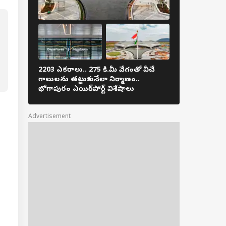
 పేపర్‌ లీక్ చేసింది
టీఏ నిపుణులే! సీబీఐ
జ్ షీట్‌లో దిగ్భ్రాంతికర
యాలు!
2203 ఎకరాలు.. 275 కి.మీ వేగంతో వీచే
పలమనేరు క్యాం
గాలులను తట్టుకునేలా నిర్మాణం..
కుంకీ ఏనుగులు
భోగాపురం ఎయిర్‌పోర్ట్ విశేషాలు
కృషి ఫలించేనా
Advertisement