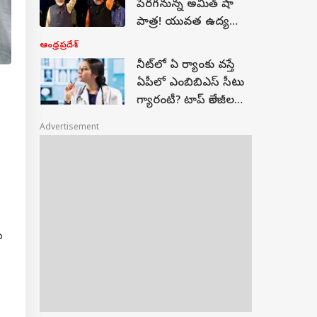
పెరగనున్న అమిత్ షా
పాత్ర! యువత ఉద్యమం,
పరీక్షల సంస్కరణలు,
ఆంధ్రప్రదేశ్
ప్రతిపక్షాల వ్యూహాలు
నీట్‌లో ఏ ర్యాంకు వస్తే
ఏపీలో ఎంబిబిఎస్ సీటు
గ్యారంటీ? టాప్‌ కాలేజీల
కటాఫ్‌ సంగతేంటీ?
Advertisement
ు