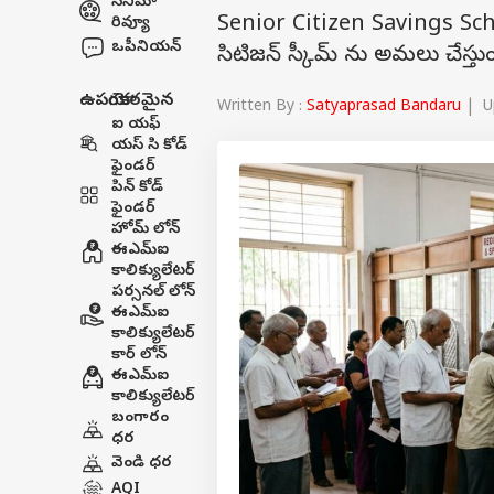
సినిమా
Senior Citizen Savings Scheme
రివ్యూ
ఒపీనియన్
సిటిజన్ స్కీమ్ ను అమలు చేస్తు
ఉపయోగకరమైన
Written By :
Satyaprasad Bandaru
| Up
ఐ యఫ్
యస్ సి కోడ్
ఫైండర్
పిన్ కోడ్
ఫైండర్
హోమ్ లోన్
ఈఎమ్ఐ
కాలిక్యులేటర్
పర్సనల్ లోన్
ఈఎమ్ఐ
కాలిక్యులేటర్
కార్ లోన్
ఈఎమ్ఐ
కాలిక్యులేటర్
బంగారం
ధర
వెండి ధర
AQI