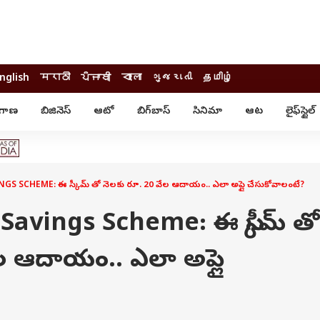
nglish
मराठी
ਪੰਜਾਬੀ
বাংলা
ગુજરાતી
தமிழ்
ంగాణ
బిజినెస్
ఆటో
బిగ్‌బాస్
సినిమా
ఆట
లైఫ్‌స్టైల్‌
్టైల్
ఆరోగ్యం
ఎంటర్‌టైన్మెంట్
కార్నర్
కరోనా
సినిమా
ం
ఆయుర్వేదం
సినిమా రివ్యూ
ఓటీటీ-వెబ్‌సిరీస్‌
 SCHEME: ఈ స్కీమ్ తో నెలకు రూ. 20 వేల ఆదాయం.. ఎలా అప్లై చేసుకోవాలంటే?
ఆట
టీవీ
గాసిప్స్
క్రికెట్
Savings Scheme: ఈ స్కీమ్ తో
ఐపీఎల్
్
ట్రెండింగ్
ల ఆదాయం.. ఎలా అప్లై
యువ
్ చెక్
INDIA AT 2047
ఎడ్యుకేషన్