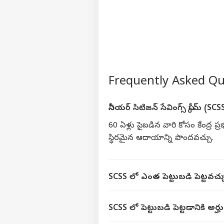
Frequently Asked Q
సీనియర్ సిటిజన్ సేవింగ్స్ స్కీమ్ (
60 ఏళ్లు పైబడిన వారి కోసం కేంద్ర ప
స్థిరమైన ఆదాయాన్ని పొందవచ్చు.
SCSS లో ఎంత పెట్టుబడి పెట్టవచ
SCSS లో పెట్టుబడి పెట్టడానికి అర