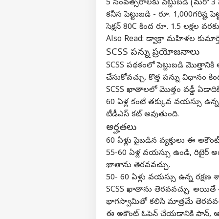
5 సంవత్సరాలకు పెట్టుబడి (మరో 3
కనీస పెట్టుబడి - రూ. 1,000
గరిష్ట ప
సెక్షన్ 80C కింద రూ. 1.5 లక్షల వర
Also Read:
డ్వాక్రా మహిళల కుమార్తె
SCSS పన్ను ప్రయోజనాలు
SCSS పథకంలో పెట్టుబడి మొత్తానికి
చేసుకోవచ్చు. కొత్త పన్ను విధానం క
SCSS ఖాతాలలో మొత్తం వడ్డీ ఏడాదికి ర
60 ఏళ్ల కంటే తక్కువ వయస్సు ఉన్న వ
టీడీఎస్ కట్ అవుతుంది.
అర్హతలు
60 ఏళ్లు పైబడిన వ్యక్తులు ఈ అకౌం
55-60 ఏళ్ల వయస్సు ఉండి, రిటైర్ అయ
ఖాతాను తెరవవచ్చు.
50- 60 ఏళ్లు వయస్సు ఉన్న రక్షణ
SCSS ఖాతాను తెరవవచ్చు. అయితే 
భాగస్వామితో కలిసి మాత్రమే తెరవవచ
ఈ అకౌంట్ ఓపెన్ చేయడానికి పాన్, ఆ