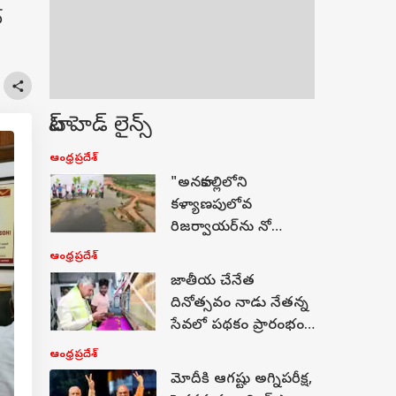
్
టాప్ హెడ్ లైన్స్
ఆంధ్రప్రదేశ్
"అనకాపల్లిలోని
కళ్యాణపులోవ
రిజర్వాయర్‌ను నో
మైనింగ్ జోన్‌గా
ఆంధ్రప్రదేశ్
ప్రకటించాలి" రైతులు,
జాతీయ చేనేత
గిరిజనుల జల దీక్ష !
దినోత్సవం నాడు నేతన్న
సేవలో పథకం ప్రారంభం!
71వేల కుటుంబాలకు
ఆంధ్రప్రదేశ్
ఆర్థిక ఊతం!
మోదీకి ఆగష్టు అగ్నిపరీక్ష,