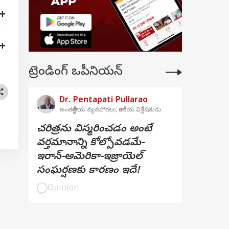
ట్రెండింగ్ ఒపీనియన్
Dr. Pentapati Pullarao
అంతర్జాతీయ వ్యవహారలు, రాజకీయ విశ్లేషకుడు
చరిత్రను విస్మరించడం అంటే
వర్తమానాన్ని కోల్పోవడమే-
ఇరాన్-అమెరికా-ఇజ్రాయెల్
సంఘర్షణకు కారణం ఇదే!
Opinion