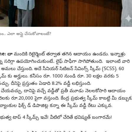
.. ఎలా అప్లై చేసుకోవాలంటే?
me:
చాలా మందికి రిటైర్మెంట్ తర్వాత తగిన ఆదాయం ఉండదు. ఇన్నాళ్లు
ని సరిగ్గా ఉపయోగించుకుంటే.. లైఫ్ సాఫీగా సాగిపోతుంది. ఇలాంటి వారి
 అమలు చేస్తుంది. అదే సీనియర్ సిటిజన్ సేవింగ్స్ స్కీమ్ (SCSS). 60
ీమ్ కు అర్హులు. కనీసం రూ. 1000 నుండి రూ. 30 లక్షల వరకు 5
్చు. దీనిపై ప్రస్తుతం ఏడాది 8.2% వడ్డీ లభిస్తుంది.
ట్ చేయవచ్చు. దానిపై వచ్చే వడ్డీతో ప్రతీ మూడు నెలలకోసారి ఆదాయం
నెలకు రూ.20,000 పైగా వస్తుంది. కేంద్ర ప్రభుత్వ స్కీమ్ కాబట్టి మీ డబ్బుక
లా బ్యాంకుల ఫిక్స్ డ్ డిపాజిట్ల కన్నా ఈ స్కీమ్ వడ్డీ రేటు ఎక్కువ.
రభుత్వ టాప్ 4 స్కీమ్స్ ఇవే! వీటిలో చేరితే భవిష్యత్ బంగారమే!