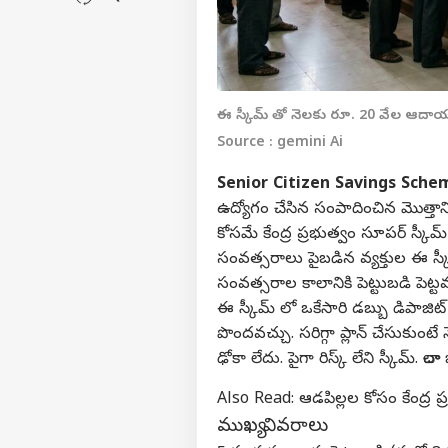
ఈ స్కీమ్ తో నెలకు రూ. 20 వేల ఆదాయం
Source : gemini Ai
Senior Citizen Savings Sche
ఉద్యోగం చేసిన సంపాదించిన మొత్తాన్
కోసమే కేంద్ర ప్రభుత్వం సూపర్ స్కీమ్
సంవత్సరాలు పైబడిన వ్యక్తుల ఈ స్క
సంవత్సరాల కాలానికి పెట్టుబడి పెట్టవచ
ఈ స్కీమ్ లో ఒకేసారి డబ్బు డిపాజి
పొందవచ్చు. సరిగ్గా ప్లాన్ చేసుకుంటే 
ఢోకా లేదు. పైగా రిస్క్ లేని స్కీమ్. చా
Also Read:
ఆడపిల్లల కోసం కేంద్ర ప్
ముఖ్య వివరాలు