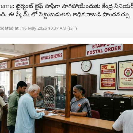
: రిటైర్మెంట్ లైఫ్ సాఫీగా సాగిపోయేందుకు కేంద్ర సీనియర
ంది. ఈ స్కీమ్ లో పెట్టుబడులకు అధిక రాబడి పొందవచ్చు.
dated at : 16 May 2026 10:37 AM (IST)