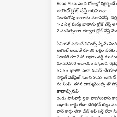
Read Also:
వంద రోజుల్లో రిటైర్మెంట్
అకౌంట్ క్లోజ్ చేస్తే జరిమానా
ఏడాదిలోపు ఖాతాను మూసివేస్తే.. చెల
వ్యక్తి
1-2 ఏళ్ల మధ్య ఖాతాను క్లోజ్ చేస్తే 
2 సంవత్సరాల తర్వాత క్లోజ్ చేస్తే 
అగ
హలో గెస్ట్
సీనియర్ సిటిజన్ సేవింగ్స్ స్కీమ్ సి
ఇండ
అకౌంట్‌ అయితే రూ.30 లక్షల వరకు పెట
మాతో ప్రచారం చేయండి
ఏడాదికి రూ.2.46 లక్షలు వడ్డీ రూ
కేరీర్స్
రూ.20,500 ఆదాయం వస్తుంది. రిటై
మా గురించి
SCSS ఖాతా ఎలా ఓపెన్ చేయాల
అభిప్రాయాన్ని పంపండి
పోస్టల్ వెబ్‌సైట్ నుంచి SCSS అకౌంట్
తమి
ను నింపి.. తగిన డాక్యుమెంట్స్ తో ప
మమ్మల్ని సంప్రదించండి
విడా
మలుప
లైఫ్‌స్ట
కావాల్సినవి
ప్రైవసీ పాలసీ
తీసు
రెండు పాస్‌పోర్ట్ సైజు ఫొటోలు
పాన్ కార
ఆధారు కార్డు లేదా టెలిఫోన్ బిల్లు వం
పాన్ కార్డు లేదా డేట్ ఆఫ్ బర్త్ లేద