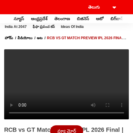
న్యూస్
ఆంధ్రప్రదేశ్
తెలంగాణ
బిజినెస్
ఆటో
బిగ్‌బాస్
స
India At 2047
ఫీఫా ప్రపంచ కప్
Ideas Of India
హోమ్
వీడియోలు
ఆట
RCB VS GT MATCH PREVIEW IPL 2026 FINAL |
ఈసారి ఐపీఎల్ కప్ ఎవరిది?
RCB vs GT Match Preview IPL 2026 Final |
వ్యూ మోర్