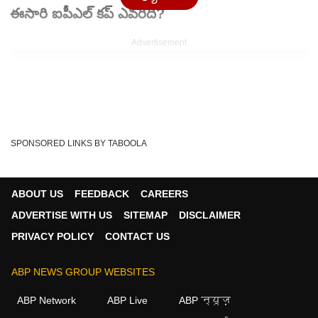
ఈసారి ఐపీఎల్ కప్ ఎవరిది?
Advertisement
SPONSORED LINKS BY TABOOLA
ABOUT US
FEEDBACK
CAREERS
ADVERTISE WITH US
SITEMAP
DISCLAIMER
PRIVACY POLICY
CONTACT US
Written By :
ABP Desam
31 May 2026 04:46 PM (IST)
ABP NEWS GROUP WEBSITES
ఐపీఎల్ 2026 సీజన్ క్లైమాక్స్‌కు వచ్చేసింది. అహ్మదాబాద్‌లోని నరేంద్ర
ABP Network
ABP Live
ABP न्यूज़
మోదీ స్టేడియంలో డిఫెండింగ్ ఛాంప...
see more