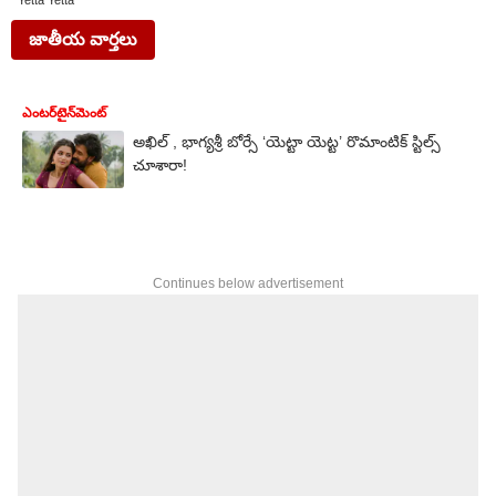
Yetta Yetta
జాతీయ వార్తలు
ఎంటర్‌టైన్‌మెంట్‌
అఖిల్ , భాగ్యశ్రీ బోర్సే ‘యెట్టా యెట్ట’ రొమాంటిక్ స్టిల్స్
చూశారా!
Continues below advertisement