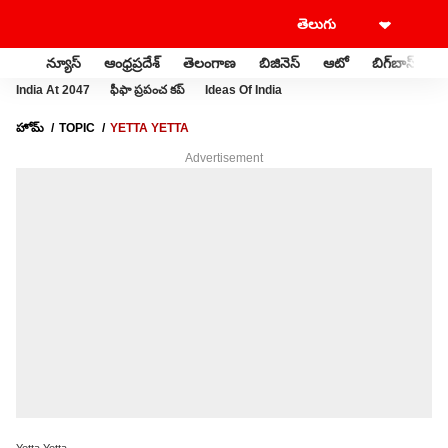
న్యూస్
ఆంధ్రప్రదేశ్
తెలంగాణ
బిజినెస్
ఆటో
బిగ్‌బాస్
స
India At 2047
ఫీఫా ప్రపంచ కప్
Ideas Of India
హోమ్
TOPIC
YETTA YETTA
Advertisement