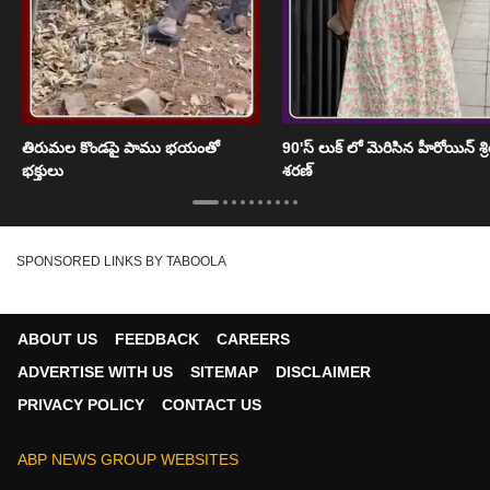
తిరుమల కొండపై పాము భయంతో
90'స్ లుక్ లో మెరిసిన హీరోయిన్ శ్
భక్తులు
శరణ్
SPONSORED LINKS BY TABOOLA
ABOUT US
FEEDBACK
CAREERS
ADVERTISE WITH US
SITEMAP
DISCLAIMER
PRIVACY POLICY
CONTACT US
ABP NEWS GROUP WEBSITES