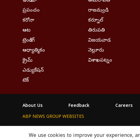
ఇండియా
అమరావతి
ప్రపంచం
రాజమండ్రి
కరోనా
కర్నూల్
ఆట
తిరుపతి
ట్రెండింగ్
విజయవాడ
ఆధ్యాత్మికం
నెల్లూరు
క్రైమ్
విశాఖపట్నం
ఎడ్యుకేషన్
టెక్
About Us
Feedback
Careers
ABP NEWS GROUP WEBSITES
ABP Network
ABP Live
ABP न्यूज़
ABP আনন্দ
We use cookies to improve your experience, ana