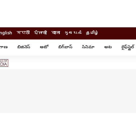
nglish
मराठी
ਪੰਜਾਬੀ
বাংলা
ગુજરાતી
தமிழ்
ంగాణ
బిజినెస్
ఆటో
బిగ్‌బాస్
సినిమా
ఆట
లైఫ్‌స్టైల్‌
్టైల్
ఆరోగ్యం
ఎంటర్‌టైన్మెంట్
కార్నర్
కరోనా
సినిమా
ం
ఆయుర్వేదం
సినిమా రివ్యూ
ఓటీటీ-వెబ్‌సిరీస్‌
ఆట
టీవీ
గాసిప్స్
క్రికెట్
ఐపీఎల్
్
ట్రెండింగ్
యువ
్ చెక్
INDIA AT 2047
ఎడ్యుకేషన్