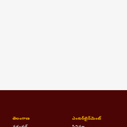
తెలంగాణ
ఎంటర్‌టైన్‌మెంట్‌