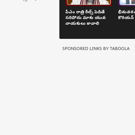
పీఎం రాత్రి రీల్స్ పెడితే
భీమవరం వ
సరిపోదు మాకు యువ
కొరియన్
నాయకులు కావాలి
SPONSORED LINKS BY TABOOLA