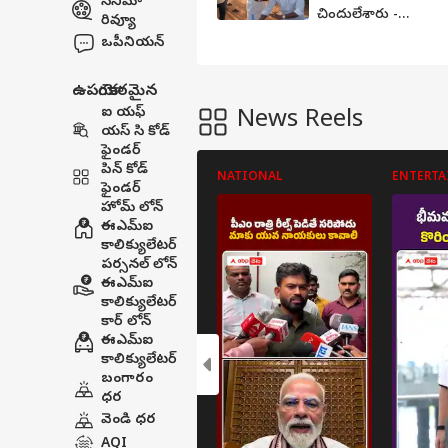
సినిమా
చిందులేశారు -
రివ్యూ
మరొకరు తల్వార్‌తో
ఒపీనియన్
కేక్ కట్ చేశారు -
అప్పుడే టీవీకే
ఉపయోగకరమైన
ఎమ్మెల్యేల తీరు
వివాదాస్పదం
ఐ యఫ్
News Reels
యస్ సి కోడ్
ఫైండర్
పిన్ కోడ్
NATIONAL
ENTERT
ఫైండర్
హోమ్ లోన్
ఈఎమ్ఐ
కాలిక్యులేటర్
పర్సనల్ లోన్
ఈఎమ్ఐ
కాలిక్యులేటర్
కార్ లోన్
ఈఎమ్ఐ
కాలిక్యులేటర్
బంగారం
ధర
వెండి ధర
AQI