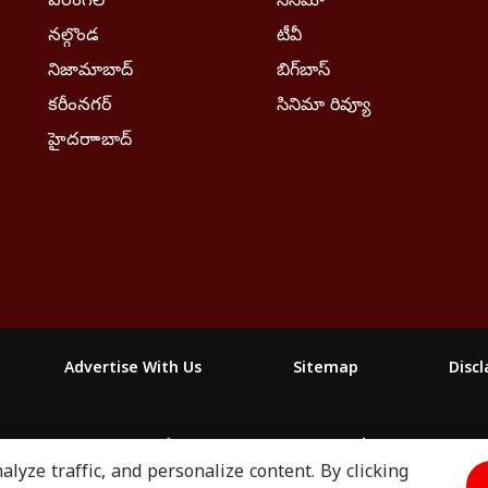
వరంగల్
సినిమా
నల్గొండ
టీవీ
నిజామాబాద్
బిగ్‌బాస్
కరీంనగర్
సినిమా రివ్యూ
హైదరాాబాద్
Advertise With Us
Sitemap
Disc
ABP माझा
ABP અસ્મિતા
ABP Ganga
ABP ਸਾਂਝਾ
ABP நாடு
lyze traffic, and personalize content. By clicking