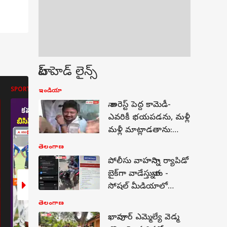
టాప్ హెడ్ లైన్స్
SPORTS
SPORTS
SPORTS
ఇండియా
నా అరెస్ట్ పెద్ద కామెడీ-
ఎవరికీ భయపడను, మళ్లీ
మళ్లీ మాట్లాడతాను:
ఉదయనిధి స్టాలిన్
తెలంగాణ
పోలీసు వాహనాన్ని ర్యాపిడో
బైక్‌గా వాడేస్తున్నారు -
సోషల్ మీడియాలో
వీడియో వైరల్..
తెలంగాణ
విచారణకు ఆదేశం!
ఖానాపూర్ ఎమ్మెల్యే వెడ్మ