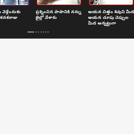
ెళ్లేందుకు
ప్రశ్నించిన పాపానికి నన్ను
ఆయన చిత్తం శివుని మీ
 కనకరాజు
జైల్లో వేశారు
ఆయన చూపు చెప్పుల
మీద అన్నట్టుగా