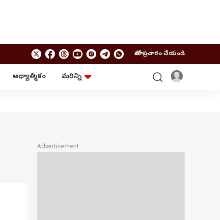
మాతో ప్రచారం చేయండి
ఆధ్యాత్మికం
మరిన్ని
బిజినెస్
ఆంధ్రప్రదేశ్
పర్సనల్ ఫైనాన్స్
అమరావతి
మ్యూచువల్ ఫండ్స్
రాజమండ్రి
ఐపీవో
కర్నూలు
బడ్జెట్
తిరుపతి
విజయవాడ
ఆధ్యాత్మికం
Advertisement
నెల్లూరు
వాస్తు
విశాఖపట్నం
శుభసమయం
ఆటో
BRAND WIRE