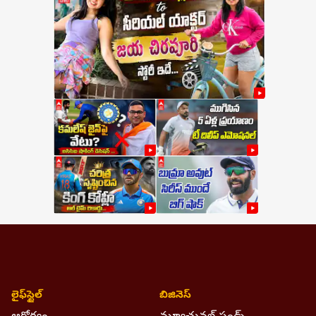
లైఫ్‌స్టైల్‌
బిజినెస్