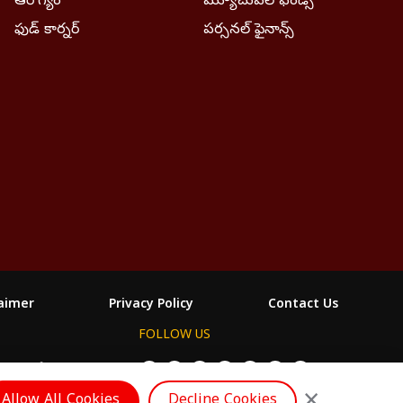
ఆరోగ్యం
మ్యూచువల్ ఫండ్స్
ఫుడ్ కార్నర్
పర్సనల్ ఫైనాన్స్
laimer
Privacy Policy
Contact Us
FOLLOW US
ABP దేశం
Allow All Cookies
Decline Cookies