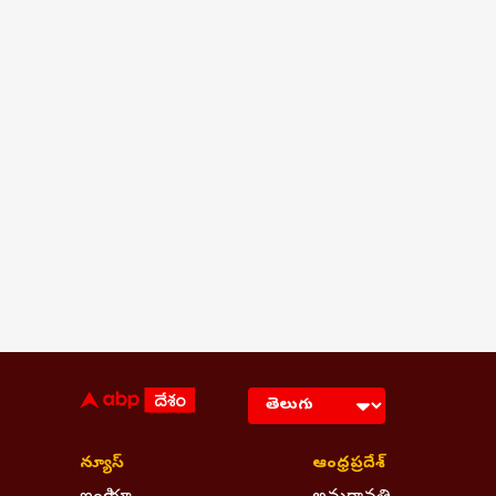
న్యూస్
ఆంధ్రప్రదేశ్