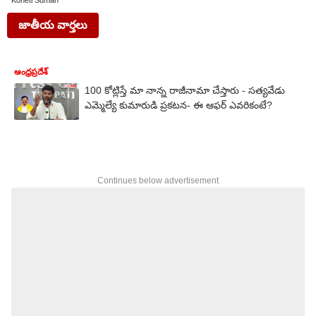
Koneti Suman
జాతీయ వార్తలు
ఆంధ్రప్రదేశ్
100 కోట్లిస్తే మా నాన్న రాజీనామా చేస్తారు - సత్యవేడు
ఎమ్మెల్యే కుమారుడి ప్రకటన- ఈ ఆఫర్ ఎవరికంటే?
Continues below advertisement