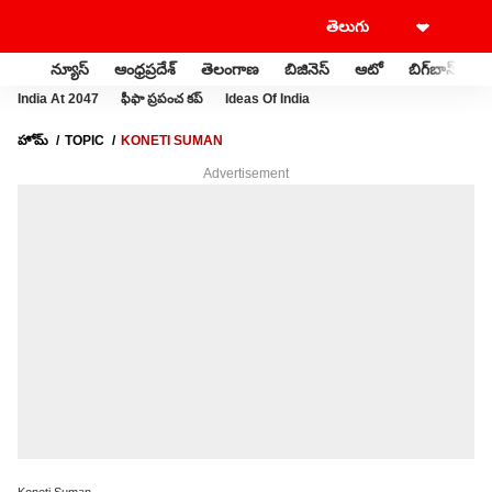
న్యూస్
ఆంధ్రప్రదేశ్
తెలంగాణ
బిజినెస్
ఆటో
బిగ్‌బాస్
స
India At 2047
ఫీఫా ప్రపంచ కప్
Ideas Of India
హోమ్
TOPIC
KONETI SUMAN
Advertisement