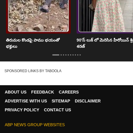
తిరుమల కొండపై పాము భయంతో
90'స్ లుక్ లో మెరిసిన హీరోయిన్ శ్
భక్తులు
శరణ్
SPONSORED LINKS BY TABOOLA
ABOUT US
FEEDBACK
CAREERS
ADVERTISE WITH US
SITEMAP
DISCLAIMER
PRIVACY POLICY
CONTACT US
ABP NEWS GROUP WEBSITES