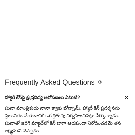
Frequently Asked Questions
హ్యారీ కేన్‌పై క్షుద్రవిద్య ఆరోపణలు ఏమిటి?
ఘనా మాంత్రికుడు నానా క్వాకు బోన్సామ్, హ్యారీ కేన్ ప్రదర్శనను
ప్రభావితం చేయడానికి ఒక క్రతువు నిర్వహించినట్లు పేర్కొన్నాడు.
ఘనాతో జరిగే మ్యాచ్‌లో కేన్ బాగా ఆడకుండా నిరోధించడమే తన
లక్ష్యమని చెప్పాడు.