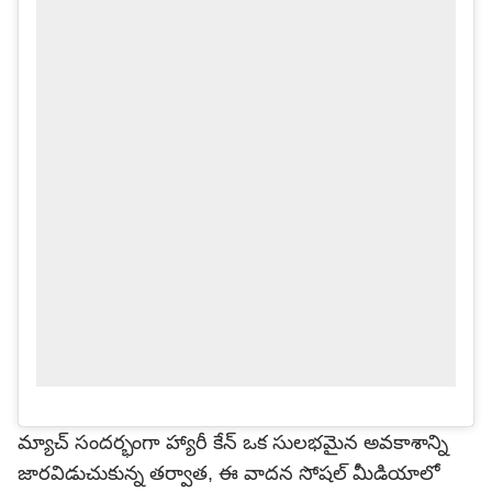
మ్యాచ్ సందర్భంగా హ్యారీ కేన్ ఒక సులభమైన అవకాశాన్ని
జారవిడుచుకున్న తర్వాత, ఈ వాదన సోషల్ మీడియాలో