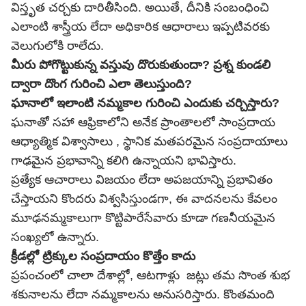
విస్తృత చర్చకు దారితీసింది. అయితే, దీనికి సంబంధించి
ఎలాంటి శాస్త్రీయ లేదా అధికారిక ఆధారాలు ఇప్పటివరకు
వెలుగులోకి రాలేదు.
మీరు పోగొట్టుకున్న వస్తువు దొరుకుతుందా? ప్రశ్న కుండలి
ద్వారా దొంగ గురించి ఎలా తెలుస్తుంది?
ఘానాలో ఇలాంటి నమ్మకాల గురించి ఎందుకు చర్చిస్తారు?
ఘనాతో సహా ఆఫ్రికాలోని అనేక ప్రాంతాలలో సాంప్రదాయ
ఆధ్యాత్మిక విశ్వాసాలు , స్థానిక మతపరమైన సంప్రదాయాలు
గాఢమైన ప్రభావాన్ని కలిగి ఉన్నాయని భావిస్తారు.
ప్రత్యేక ఆచారాలు విజయం లేదా అపజయాన్ని ప్రభావితం
చేస్తాయని కొందరు విశ్వసిస్తుండగా, ఈ వాదనలను కేవలం
మూఢనమ్మకాలుగా కొట్టిపారేసేవారు కూడా గణనీయమైన
సంఖ్యలో ఉన్నారు.
క్రీడల్లో ట్రిక్కుల సంప్రదాయం కొత్తేం కాదు
ప్రపంచంలో చాలా దేశాల్లో, ఆటగాళ్లు జట్లు తమ సొంత శుభ
శకునాలను లేదా నమ్మకాలను అనుసరిస్తారు. కొంతమంది