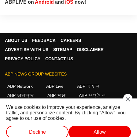
ABPLIVE on
Android
and
iOS
now!
ABOUT US
FEEDBACK
CAREERS
ADVERTISE WITH US
SITEMAP
DISCLAIMER
PRIVACY POLICY
CONTACT US
ABP NEWS GROUP WEBSITES
ABP Network
ABP Live
ABP न्यूज़
ABP আনন্দ
ABP माझा
ABP અસ્મિતા
×
ABP Ganga
ABP ਸਾਂਝਾ
ABP நாடு
ABP దేశం
We use cookies to improve your experience, analyze
traffic, and personalize content. By clicking "Allow", you
FOLLOW US
agree to our use of cookies.
Decline
Allow