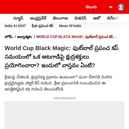
న్యూస్
ఆంధ్రప్రదేశ్
తెలంగాణ
బిజినెస్
ఆటో
బిగ్‌బాస్
స
India At 2047
ఫీఫా ప్రపంచ కప్
Ideas Of India
హోమ్
ఆధ్యాత్మికం
WORLD CUP BLACK MAGIC: ఫుట్‌బాల్ ప్రపంచ కప్
సమయంలో ఒక ఆటగాడిపై క్షుద్రశక్తులు ప్రయోగించారా? ఇందులో వాస్తవం ఏంటి?
World Cup Black Magic: ఫుట్‌బాల్ ప్రపంచ కప్
సమయంలో ఒక ఆటగాడిపై క్షుద్రశక్తులు
ప్రయోగించారా? ఇందులో వాస్తవం ఏంటి?
క్రీడలపై చేతబడి, క్షుద్రవిద్య ప్రభావం ఉంటుందా? ఘనా దేశానికి చెందిన
క్షుద్రవైద్యుడు హ్యారీ కేన్ గురించి, క్రీడా ప్రపంచానికి సంబంధించిన ఈ
ఆసక్తికరమైన కథ గురించి తెలుసుకోండి.
Advertisement