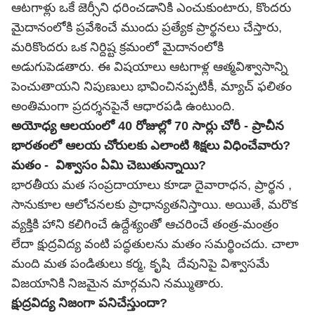
ఆటగాళ్లు ఒకే జెర్సీని ధరించడానికి ఎంచుకుంటారు, కొందరు
మైదానంలోకి ప్రవేశించే ముందు ప్రత్యేక ప్రార్థనలు చేస్తారు,
మరికొందరు ఒక నిర్దిష్ట క్రమంలో మైదానంలోకి
అడుగుపెడతారు. ఈ విషయాలు ఆటగాళ్ల ఆత్మవిశ్వాసాన్ని
పెంచుతాయని నిపుణులు భావించినప్పటికీ, మ్యాచ్ ఫలితం
అంతిమంగా ప్రదర్శనపైనే ఆధారపడి ఉంటుంది.
అయోధ్య ఆలయంలో 40 రోజుల్లో 70 సార్లు చోరీ - ప్రాచీన
భారతంలో ఆలయ చోరులకు ఎలాంటి శిక్షలు విధించేవారు?
మతం - విశ్వాసం ఏమి చెబుతున్నాయి?
భారతీయ మత సంప్రదాయాలు కూడా దైవారాధన, ప్రార్థన ,
సానుకూల ఆలోచనలకు ప్రాధాన్యతనిస్తాయి. అయితే, మరొక
వ్యక్తికి హాని కలిగించే ఉద్దేశ్యంతో ఆచరించే తంత్ర-మంత్రం
లేదా క్షుద్రవిద్య వంటి పద్ధతులను మతం సమర్థించదు. చాలా
మంది మత పండితులు కర్మ, కృషి దేవునిపై విశ్వాసమే
విజయానికి నిజమైన మార్గమని నమ్ముతారు.
క్షుద్రవిద్య నిజంగా పనిచేస్తుందా?