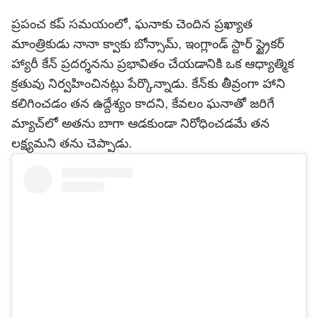
ప్రపంచ కప్ సమయంలో, ఘనాకు చెందిన ప్రఖ్యాత
మాంత్రికుడు నానా క్వాకు బోన్సామ్, ఇంగ్లాండ్ స్టార్ స్ట్రైకర్
హ్యారీ కేన్ ప్రదర్శనను ప్రభావితం చేయడానికి ఒక ఆధ్యాత్మిక
క్రతువు నిర్వహించినట్లు పేర్కొన్నాడు. కేన్‌కు తీవ్రంగా హాని
కలిగించడం తన ఉద్దేశ్యం కాదని, కేవలం ఘనాతో జరిగే
మ్యాచ్‌లో అతను బాగా ఆడకుండా నిరోధించడమే తన
లక్ష్యమని తను చెప్పాడు.