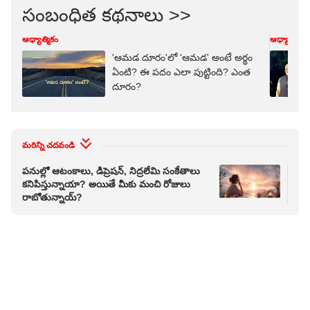
సంబంధిత కథనాలు >>
ఆధ్యాత్మికం
ఆధ్యాత్మికం
'ఆమడ దూరం'లో 'ఆమడ' అంటే అర్థం
ఏంటి? ఈ పదం ఎలా పుట్టింది? ఎంత
దూరం?
మరిన్ని చదవండి
పనుల్లో ఆటంకాలు, డిప్రెషన్, నిద్రలేమి సంకేతాలు
'వే
కనిపిస్తున్నాయా? అయితే మీకు మంచి రోజులు
తిర
రాబోతున్నాయ్?