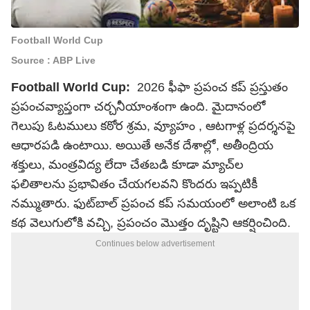
Football World Cup
Source : ABP Live
Football World Cup:
2026 ఫీఫా ప్రపంచ కప్ ప్రస్తుతం
ప్రపంచవ్యాప్తంగా చర్చనీయాంశంగా ఉంది. మైదానంలో
గెలుపు ఓటములు కఠోర శ్రమ, వ్యూహం , ఆటగాళ్ల ప్రదర్శనపై
ఆధారపడి ఉంటాయి. అయితే అనేక దేశాల్లో, అతీంద్రియ
శక్తులు, మంత్రవిద్య లేదా చేతబడి కూడా మ్యాచ్‌ల
ఫలితాలను ప్రభావితం చేయగలవని కొందరు ఇప్పటికీ
నమ్ముతారు. ఫుట్‌బాల్ ప్రపంచ కప్ సమయంలో అలాంటి ఒక
కథ వెలుగులోకి వచ్చి, ప్రపంచం మొత్తం దృష్టిని ఆకర్షించింది.
Continues below advertisement