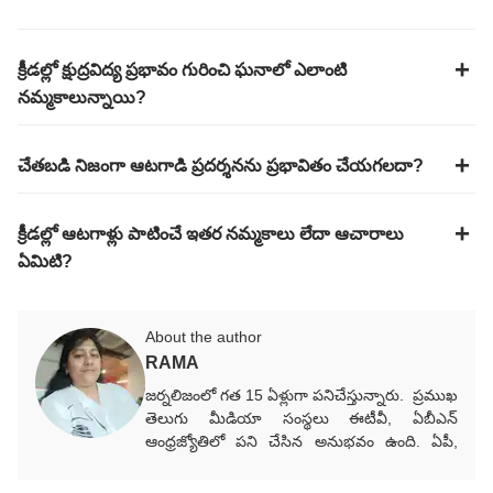
క్రీడల్లో క్షుద్రవిద్య ప్రభావం గురించి ఘనాలో ఎలాంటి
నమ్మకాలున్నాయి?
చేతబడి నిజంగా ఆటగాడి ప్రదర్శనను ప్రభావితం చేయగలదా?
క్రీడల్లో ఆటగాళ్లు పాటించే ఇతర నమ్మకాలు లేదా ఆచారాలు
ఏమిటి?
About the author
RAMA
జర్నలిజంలో గత 15 ఏళ్లుగా పనిచేస్తున్నారు. ప్రముఖ
తెలుగు మీడియా సంస్థలు ఈటీవీ, ఏబీఎన్‌
ఆంధ్రజ్యోతిలో పని చేసిన అనుభవం ఉంది. ఏపీ,
తెలంగాణ, రాజకీయ, సినిమా, ఆధ్యాత్మిక వార్తలు
సహా వర్తమాన అంశాలపై కథనాలు అందిస్తారు.