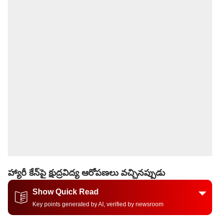
హ్యారీ కేన్‌పై క్షుద్రవిద్య ఆరోపణలు వచ్చినప్పుడు
Show Quick Read
Key points generated by AI, verified by newsroom