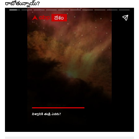
రాబోతున్నాయ్?