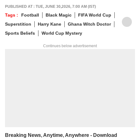
గ్రాడ్యుయేషన్ పూర్తయ్యాక MJMC, MSW,
PUBLISHED AT : TUE, JUNE 30,2026, 7:00 AM (IST)
PGDPM కోర్సులు పూర్తిచేశారు. జర్నలిజం కోర్సు పూర్తి
Tags :
Football
Black Magic
FIFA World Cup
చేసి పలు తెలుగు మీడియా సంస్థలలో కంటెంట్
Superstition
Harry Kane
Ghana Witch Doctor
రైటర్‌గా సేవలు అందించారు. జర్నలిజంలో
వందేళ్లకుపైగా చరిత్ర ఉన్న ఆనంద్ బజార్ పత్రిక
Sports Beliefs
World Cup Mystery
నెట్‌వర్క్ (ABP Network)కు చెందిన తెలుగు
డిజిటల్ మీడియా ఏబీపీ దేశంలో నాలుగేళ్లుగా
Continues below advertisement
డిప్యూటీ ప్రొడ్యూసర్‌గా విధులు నిర్వర్తిస్తున్నారు.
Breaking News, Anytime, Anywhere - Download