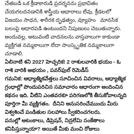
చేతబడి ఒక క్రీడాకారుడి ప్రదర్శనను ప్రభావితం
చేయగలదనడానికి శాస్త్రీయ ఆధారాలు లేవు. క్రీడలలో
విజయం సాధన, శారీరక దృఢత్వం, వ్యూహం మానసిక
బలంపై ఆధారపడి ఉంటుందని నిపుణులు చెబుతున్నారు.
అందువల్ల, అటువంటి వాదనలను వాస్తవాలుగా కాకుండా
వ్యక్తిగత నమ్మకాలుగా లేదా సాంస్కృతిక నమ్మకాలుగా
చూడాలి.
ఏలినాటి శని 2027 హెచ్చరిక! 2 రాశులవారికి భయం - ఓ
రాశి వారికి అభయం , పవర్‌ఫుల్ రెమెడీస్
గమనిక: ఆధ్యాత్మికవేత్తలు సూచించిన వివరాలు, ఆధ్యాత్మిక
గ్రంధాల్లో పొందుపరిచిన సమాచారం ఆధారంగా అందించిన
కథనం ఇది. వీటిని ఎంతవరకూ పరిగణలోకి తీసుకోవాలన్నది
పూర్తిగా మీ వ్యక్తిగతం. దీనిని అనుసరించేముందు మీరు
విశ్వశించే పండితుల సలహాలు స్వీకరించగలరు.
పనుల్లో ఆటంకాలు, డిప్రెషన్, నిద్రలేమి సంకేతాలు
కనిపిస్తున్నాయా? అయితే మీకు మంచి రోజులు