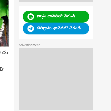
వాట్సాప్ ఛానెల్‌లో చేరండి
టెలిగ్రామ్ ఛానెల్‌లో చేరండి
Advertisement
ిలను
మెంతి కూరలో కేలరీలు తక్కువగా, ఫైబర్ ఎక్కువగా ఉ
నిండినట్లు అనిపించి, మధ్యలో ఆకలి వేయడాన్ని తగ్గ
ు.
ఉన్నవారు దీనిని తరచూ ఆహారంలో చేర్చుకోవచ్చు.