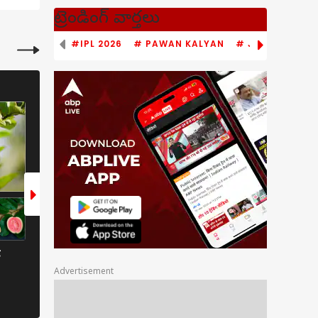
ట్రెండింగ్ వార్తలు
#IPL 2026
# PAWAN KALYAN
# JAGAN MOHA
లైఫ్‌స్టైల్‌
లైఫ్‌స్టైల్‌
7 Photos
7 Photos
రాబాద్
ంద్రాబాద్‌ ఉజ్జయిని
ంకాళి బోనాల
ింపు!..రంగం
ియా
క
వర్షాకాలంలో ఫ్రిజ్‌లో నీరు ఎక్కువ
ఈ 6 ఫుడ్స్ ప్లాస్టిక్ డబ్బ
ష్యవాణిలో మాతంగి
రావడానికి కారణాలు ఇవే.. ఈ సెట్టింగ్
పెట్టకూడదట.. ఫుడ్ సేఫ్
ర్ణలత సంచలన
Advertisement
మార్చి చెక్ పెట్టేయండి
హెచ్చరికలు ఇవే
చరిక!