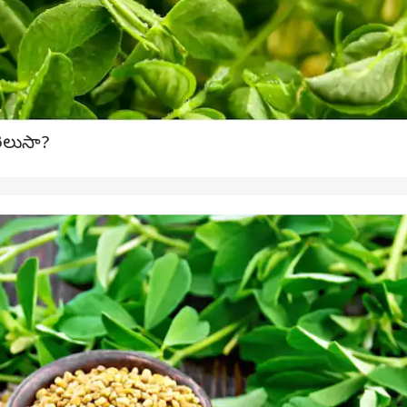
ెలుసా?