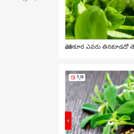
మెంతికూర ఎవరు తినకూడదో త
1
/8