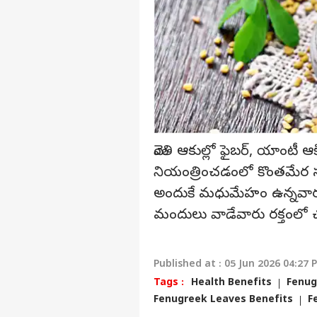
మెంతి ఆకుల్లో ఫైబర్, యాంటీ 
నియంత్రించడంలో కొంతమేర స
అందుకే మధుమేహం ఉన్నవారు 
మందులు వాడేవారు రక్తంలో చక్
Published at : 05 Jun 2026 04:27 
Tags :
Health Benefits
Fenug
Fenugreek Leaves Benefits
F