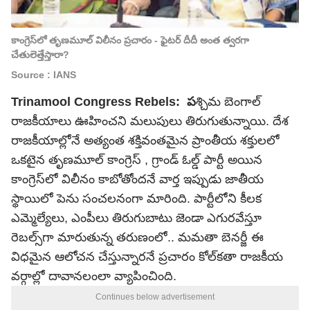
కాంగ్రెస్‌లో తృణమూల్ విలీనం ప్రచారం - ఫైటర్ దీదీ అంత త్వరగా
చేతులెత్తేస్తారా?
Source : IANS
Trinamool Congress Rebels: ప
శ్చిమ బెంగాల్
రాజకీయాలు ఊహించని మలుపులు తిరుగుతున్నాయి. దేశ
రాజకీయాల్లోనే అత్యంత శక్తివంతమైన ప్రాంతీయ శక్తులలో
ఒకటైన తృణమూల్ కాంగ్రెస్ , గ్రాండ్ ఓల్డ్ పార్టీ అయిన
కాంగ్రెస్‌లో విలీనం కాబోతోందనే వార్త ఇప్పుడు జాతీయ
స్థాయిలో పెను సంచలనంగా మారింది. పార్టీలోని కీలక
ఎమ్మెల్యేలు, ఎంపీలు తిరుగుబాటు జెండా ఎగురవేస్తూ
రెబల్స్‌గా మారుతున్న తరుణంలో.. మమతా బెనర్జీ ఈ
విధమైన ఆలోచన చేస్తున్నారనే ప్రచారం కోల్‌కతా రాజకీయ
వర్గాల్లో దావానలంలా వ్యాపించింది.
Continues below advertisement