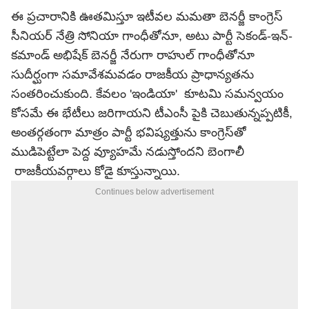
ఈ ప్రచారానికి ఊతమిస్తూ ఇటీవల మమతా బెనర్జీ కాంగ్రెస్
సీనియర్ నేత్రి సోనియా గాంధీతోనూ, అటు పార్టీ సెకండ్-ఇన్-
కమాండ్ అభిషేక్ బెనర్జీ నేరుగా రాహుల్ గాంధీతోనూ
సుదీర్ఘంగా సమావేశమవడం రాజకీయ ప్రాధాన్యతను
సంతరించుకుంది. కేవలం 'ఇండియా' కూటమి సమన్వయం
కోసమే ఈ భేటీలు జరిగాయని టీఎంసీ పైకి చెబుతున్నప్పటికీ,
అంతర్గతంగా మాత్రం పార్టీ భవిష్యత్తును కాంగ్రెస్‌తో
ముడిపెట్టేలా పెద్ద వ్యూహమే నడుస్తోందని బెంగాలీ
రాజకీయవర్గాలు కోడై కూస్తున్నాయి.
Continues below advertisement