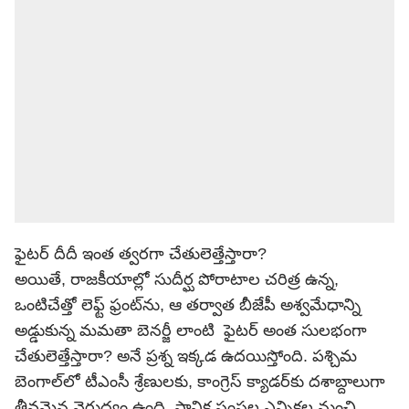
ఫైటర్ దీదీ ఇంత త్వరగా చేతులెత్తేస్తారా?
అయితే, రాజకీయాల్లో సుదీర్ఘ పోరాటాల చరిత్ర ఉన్న,
ఒంటిచేత్తో లెఫ్ట్ ఫ్రంట్‌ను, ఆ తర్వాత బీజేపీ అశ్వమేధాన్ని
అడ్డుకున్న మమతా బెనర్జీ లాంటి ఫైటర్ అంత సులభంగా
చేతులెత్తేస్తారా? అనే ప్రశ్న ఇక్కడ ఉదయిస్తోంది. పశ్చిమ
బెంగాల్‌లో టీఎంసీ శ్రేణులకు, కాంగ్రెస్ క్యాడర్‌కు దశాబ్దాలుగా
తీవ్రమైన వైరుధ్యం ఉంది. స్థానిక సంస్థల ఎన్నికల నుంచి