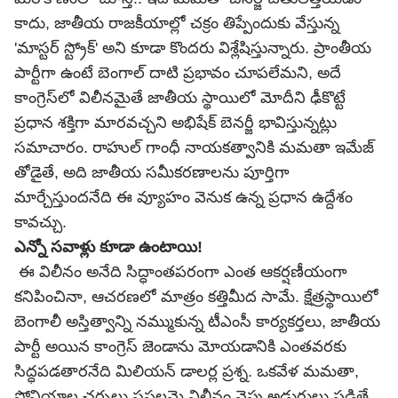
కాదు, జాతీయ రాజకీయాల్లో చక్రం తిప్పేందుకు వేస్తున్న
'మాస్టర్ స్ట్రోక్' అని కూడా కొందరు విశ్లేషిస్తున్నారు. ప్రాంతీయ
పార్టీగా ఉంటే బెంగాల్ దాటి ప్రభావం చూపలేమని, అదే
కాంగ్రెస్‌లో విలీనమైతే జాతీయ స్థాయిలో మోదీని ఢీకొట్టే
ప్రధాన శక్తిగా మారవచ్చని అభిషేక్ బెనర్జీ భావిస్తున్నట్లు
సమాచారం.
రాహుల్ గాంధీ
నాయకత్వానికి మమతా ఇమేజ్
తోడైతే, అది జాతీయ సమీకరణాలను పూర్తిగా
మార్చేస్తుందనేది ఈ వ్యూహం వెనుక ఉన్న ప్రధాన ఉద్దేశం
కావచ్చు.
ఎన్నో సవాళ్లు కూడా ఉంటాయి!
ఈ విలీనం అనేది సిద్ధాంతపరంగా ఎంత ఆకర్షణీయంగా
కనిపించినా, ఆచరణలో మాత్రం కత్తిమీద సామే. క్షేత్రస్థాయిలో
బెంగాలీ అస్తిత్వాన్ని నమ్ముకున్న టీఎంసీ కార్యకర్తలు, జాతీయ
పార్టీ అయిన
కాంగ్రెస్
జెండాను మోయడానికి ఎంతవరకు
సిద్ధపడతారనేది మిలియన్ డాలర్ల ప్రశ్న. ఒకవేళ మమతా,
సోనియాల చర్చలు సఫలమై విలీనం వైపు అడుగులు పడితే,