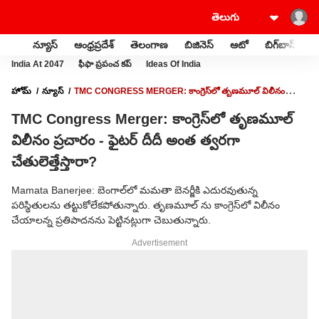
న్యూస్
ఆంధ్రప్రదేశ్
తెలంగాణ
బిజినెస్
ఆటో
బిగ్‌బాస్
స
India At 2047
ఫీఫా ప్రపంచ కప్
Ideas Of India
హోమ్
న్యూస్
TMC CONGRESS MERGER: కాంగ్రెస్‌లో తృణమూల్ విలీనం
ప్రచారం - ఫైటర్ దీదీ అంత త్వరగా చేతులెత్తేస్తారా?
TMC Congress Merger: కాంగ్రెస్‌లో తృణమూల్
విలీనం ప్రచారం - ఫైటర్ దీదీ అంత త్వరగా
చేతులెత్తేస్తారా?
Mamata Banerjee: బెంగాల్‌లో మమతా బెనర్జీకి ఎదురవుతున్న
పరిస్థితులను తట్టుకోలేకపోతున్నారు. తృణమూల్ ను కాంగ్రెస్‌లో విలీనం
చేయాలన్న ప్రతిపాదనను పెట్టినట్లుగా చెబుతున్నారు.
Advertisement