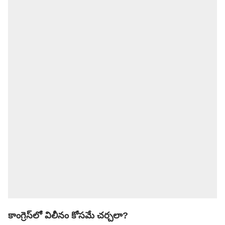
కాంగ్రెస్‌లో విలీనం కోసమే చర్చలా?