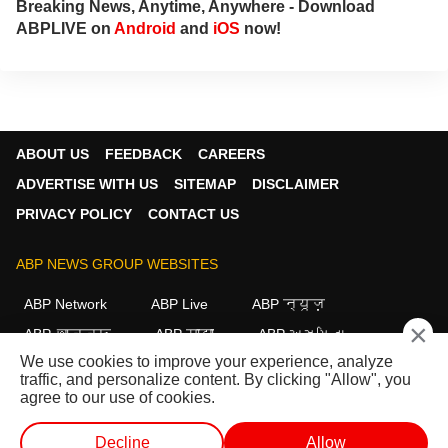
Breaking News, Anytime, Anywhere - Download
ABPLIVE on
Android
and
iOS
now!
ABOUT US
FEEDBACK
CAREERS
ADVERTISE WITH US
SITEMAP
DISCLAIMER
PRIVACY POLICY
CONTACT US
ABP NEWS GROUP WEBSITES
ABP Network
ABP Live
ABP न्यूज़
×
ABP আনন্দ
ABP माझा
ABP અસ્મિતા
We use cookies to improve your experience, analyze
ABP Ganga
ABP ਸਾਂਝਾ
ABP நாடு
ABP దేశం
traffic, and personalize content. By clicking "Allow", you
agree to our use of cookies.
FOLLOW US
Decline
Allow