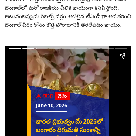
బెంగాల్‌లో మరో రాజకీయ చీలిక ఖాయంగా కనిపిస్తోంది.
అటువంటప్పుడు రెబల్స్ వర్గం 'అసలైన టీఎంసీ'గా అవతరించి
బెంగాల్ పీఠం కోసం కొత్త పోరాటానికి తెరలేపడం ఖాయం.