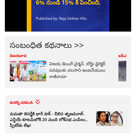
సంబంధిత కథనాలు >>
విజయవాడ
ఐపీఎల్
విజయ డెయిరీ చైర్మన్, బోర్డు డైరెక్టర్
పదవులకు చలసాని ఆంజనేయులు
రాజీనామా
మరిన్ని చదవండి
మమతా బెనర్జీకి భారీ షాక్ - చీలిన తృణమూల్-
చీల
ఎన్డీయే కూటమిలోకి 20 మంది లోక్‌సభ ఎంపీలు..
వర్
స్పీకర్‌కు లేఖ!