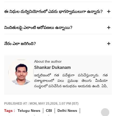
ఈ నిధుల దుర్వినియోగంలో ఎవరు భాగస్వాములుగా ఉన్నారు?
నిందితులపై ఎలాంటి ఆరోపణలు ఉన్నాయి?
నేరం ఎలా జరిగింది?
About the author
Shankar Dukanam
జర్నలిజంలో గత పదేళ్లుగా పనిచేస్తున్నారు. గత
దశాబ్దకాలంలో పలు ప్రముఖ తెలుగు మీడియా
సంస్థలలో పనిచేసిన అనుభవం ఆయనకు ఉంది. ఏపీ,
తెలంగాణ, జాతీయ, అంతర్జాతీయ, రాజకీయ,
వర్తమాన అంశాలపై కథనాలు అందిస్తారు.
గ్రాడ్యుయేషన్ పూర్తయ్యాక జర్నలిజం కోర్సు పూర్తిచేసి
PUBLISHED AT : MON, MAY 25,2026, 1:07 PM (IST)
కెరీర్‌గా ఎంచుకున్నారు. నేషనల్ మీడియాకు చెందిన
Tags :
Telugu News
CBI
Delhi News
పలు తెలుగు మీడియా సంస్థలలో సీనియర్ కంటెంట్