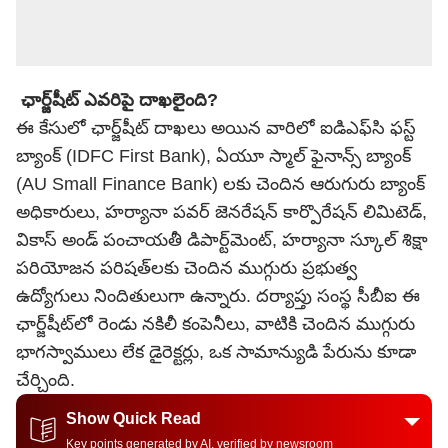
ఛార్జ్‌షీట్ ఎవరిపై దాఖలైంది?
ఈ కేసులో ఛార్జ్‌షీట్ దాఖలు అయిన వారిలో ఐడిఎఫ్‌సి ఫస్ట్
బ్యాంక్ (IDFC First Bank), ఏయూ స్మాల్ ఫైనాన్స్ బ్యాంక్
(AU Small Finance Bank) లకు చెందిన ఆరుగురు బ్యాంక్
అధికారులు, హర్యానా పవర్ జెనరేషన్ కార్పొరేషన్ లిమిటెడ్,
వికాస్ అండ్ పంచాయతీ డిపార్ట్‌మెంట్, హర్యానా స్కూల్ శిక్షా
పరియోజన పరిషత్‌లకు చెందిన ముగ్గురు ప్రభుత్వ
ఉద్యోగులు నిందితులుగా ఉన్నారు. దర్యాప్తు సంస్థ సీబీఐ ఈ
ఛార్జ్‌షీట్‌లో రెండు నకిలీ కంపెనీలు, వాటికి చెందిన ముగ్గురు
భాగస్వాములు లేక డైరెక్టర్లు, ఒక సామాన్యుడి పేరును కూడా
చేర్చింది.
Show Quick Read
Key points generated by AI, verified by newsroom