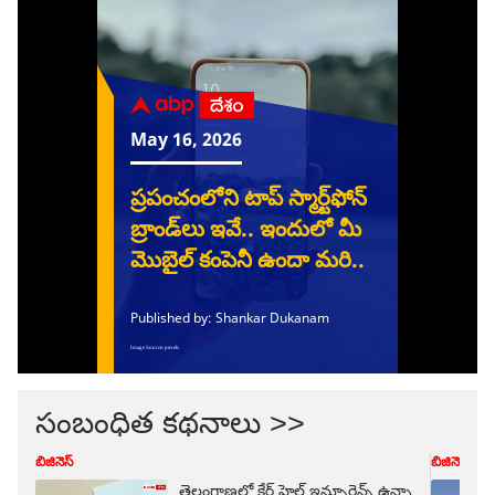
సంబంధిత కథనాలు >>
బిజినెస్
బిజినెస్
తెలంగాణలో కేర్ హెల్త్ ఇన్సూరెన్స్ ఉన్నా,