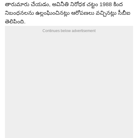
తారుమారు చేయడం, అవినీతి నిరోధక చట్టం 1988 కింద
నిబంధనలను ఉల్లంఘించినట్లు ఆరోపణలు వచ్చినట్లు సీబీఐ
తెలిపింది.
Continues below advertisement