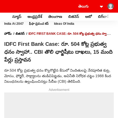
న్యూస్
ఆంధ్రప్రదేశ్
తెలంగాణ
బిజినెస్
ఆటో
బిగ్‌బాస్
స
India At 2047
ఫీఫా ప్రపంచ కప్
Ideas Of India
హోమ్
బిజినెస్
IDFC FIRST BANK CASE: రూ. 504 కోట్ల ప్రభుత్వ ధనం స్వాహా..
CBI తొలి ఛార్జిషీటు దాఖలు, 15 మంది పేర్లు ప్రస్తావన
IDFC First Bank Case: రూ. 504 కోట్ల ప్రభుత్వ
ధనం స్వాహా.. CBI తొలి ఛార్జిషీటు దాఖలు, 15 మంది
పేర్లు ప్రస్తావన
రూ.504 కోట్ల ప్రభుత్వ ధనం కొల్లగొట్టిన కేసులో నిందితులపై నేరపూరిత కుట్ర,
మోసం, ఫోర్జరీ, సాక్ష్యాలను తుడిచిపెట్టడం, అవినీతి నిరోధక చట్టం 1988 కింద
నిబంధనలను ఉల్లంఘించినట్లు సీబీఐ (CBI) తెలిపింది.
Advertisement