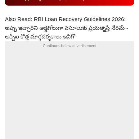
Also Read:
RBI Loan Recovery Guidelines 2026:
అప్పు ఇచ్చారని అడ్డగోలుగా వసూలుకు ప్రయత్నిస్తే నేరమే -
ఆర్బీఐ కొత్త మార్గదర్శకాలు ఇవిగో
Continues below advertisement