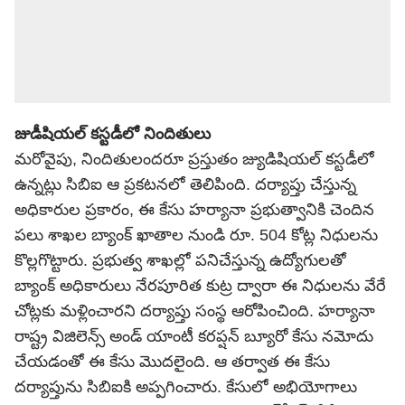
జుడీషియల్ కస్టడీలో నిందితులు
మరోవైపు, నిందితులందరూ ప్రస్తుతం జ్యుడిషియల్ కస్టడీలో
ఉన్నట్లు సిబిఐ ఆ ప్రకటనలో తెలిపింది. దర్యాప్తు చేస్తున్న
అధికారుల ప్రకారం, ఈ కేసు హర్యానా ప్రభుత్వానికి చెందిన
పలు శాఖల బ్యాంక్ ఖాతాల నుండి రూ. 504 కోట్ల నిధులను
కొల్లగొట్టారు. ప్రభుత్వ శాఖల్లో పనిచేస్తున్న ఉద్యోగులతో
బ్యాంక్ అధికారులు నేరపూరిత కుట్ర ద్వారా ఈ నిధులను వేరే
చోట్లకు మళ్లించారని దర్యాప్తు సంస్థ ఆరోపించింది. హర్యానా
రాష్ట్ర విజిలెన్స్ అండ్ యాంటీ కరప్షన్ బ్యూరో కేసు నమోదు
చేయడంతో ఈ కేసు మొదలైంది. ఆ తర్వాత ఈ కేసు
దర్యాప్తును సిబిఐకి అప్పగించారు. కేసులో అభియోగాలు