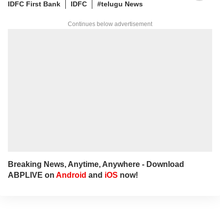
IDFC First Bank
IDFC
#telugu News
రైటర్‌గా సేవలు అందించారు. జర్నలిజంలో వందేళ్లకు
పైగా చరిత్ర ఉన్న ఆనంద్ బజార్ పత్రిక నెట్‌వర్క్ (ABP
Continues below advertisement
Network)కు చెందిన తెలుగు డిజిటల్ మీడియా
ఏబీపీ దేశంలో గత నాలుగేళ్ల నుంచి న్యూస్
ప్రొడ్యూసర్‌గా పనిచేస్తున్నారు.
Breaking News, Anytime, Anywhere - Download
ABPLIVE on
Android
and
iOS
now!