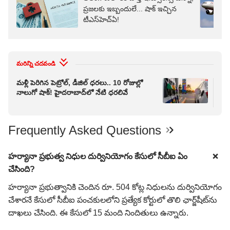
ప్రజలకు ఇబ్బందులే... షాక్ ఇచ్చిన
టీఎస్‌హెచ్‌ఏ!
మరిన్ని చదవండి
మళ్లీ పెరిగిన పెట్రోల్, డీజిల్ ధరలు.. 10 రోజుల్లో
AC 
నాలుగో షాక్! హైదరాబాద్‌లో నేటి ధరలివే
తగ్గ
పాట
Frequently Asked Questions
హర్యానా ప్రభుత్వ నిధుల దుర్వినియోగం కేసులో సీబీఐ ఏం
చేసింది?
హర్యానా ప్రభుత్వానికి చెందిన రూ. 504 కోట్ల నిధులను దుర్వినియోగం
చేశారనే కేసులో సీబీఐ పంచకులలోని ప్రత్యేక కోర్టులో తొలి ఛార్జ్‌షీట్‌ను
దాఖలు చేసింది. ఈ కేసులో 15 మంది నిందితులు ఉన్నారు.