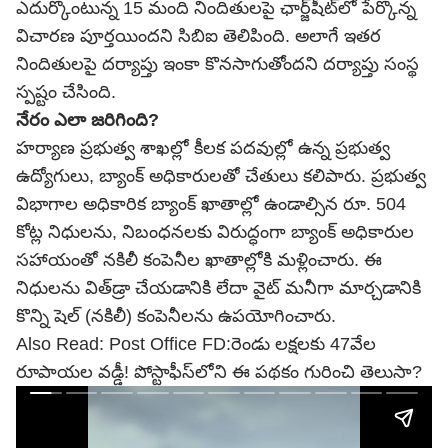
ఎదుర్కొంటున్న 15 మంది నిందితులపై ఛార్జ్‌షీట్‌లో పేర్కొన్న
విచారణ పూర్తయిందని సిబిఐ తెలిపింది. అలాగే ఇతర
నిందితులపై దర్యాప్తు ఇంకా కొనసాగుతోందని దర్యాప్తు సంస్థ
స్పష్టం చేసింది.
నేరం ఎలా జరిగింది?
హర్యాణ ప్రభుత్వ శాఖల్లో కీలక పదవుల్లో ఉన్న ప్రభుత్వ
ఉద్యోగులు, బ్యాంక్ అధికారులతో చేతులు కలిపారు. ప్రభుత్వ
విభాగాల అధికారిక బ్యాంక్ ఖాతాల్లో ఉండాల్సిన రూ. 504
కోట్ల నిధులను, నిబంధనలకు విరుద్ధంగా బ్యాంక్ అధికారుల
సహాయంతో నకిలీ కంపెనీల ఖాతాల్లోకి మళ్లించారు. ఈ
నిధులను విత్‌డ్రా చేయడానికి లేదా వైట్ మనీగా మార్చడానికి
కొన్ని షెల్ (నకిలీ) కంపెనీలను ఉపయోగించారు.
Also Read:
Post Office FD:రెండు లక్షలకు 47వేల
రూపాయల వడ్డీ! పోస్టాఫీస్‌లోని ఈ పథకం గురించి తెలుసా?