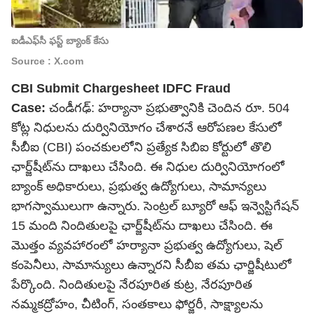
ఐడీఎఫ్‌సీ ఫస్ట్ బ్యాంక్ కేసు
Source : X.com
CBI Submit Chargesheet IDFC Fraud
Case:
చండీగఢ్: హర్యానా ప్రభుత్వానికి చెందిన రూ. 504
కోట్ల నిధులను దుర్వినియోగం చేశారనే ఆరోపణల కేసులో
సీబీఐ (CBI) పంచకులలోని ప్రత్యేక సిబిఐ కోర్టులో తొలి
ఛార్జ్‌షీట్‌ను దాఖలు చేసింది. ఈ నిధుల దుర్వినియోగంలో
బ్యాంక్ అధికారులు, ప్రభుత్వ ఉద్యోగులు, సామాన్యలు
భాగస్వాములుగా ఉన్నారు. సెంట్రల్ బ్యూరో ఆఫ్ ఇన్వెస్టిగేషన్
15 మంది నిందితులపై ఛార్జ్‌షీట్‌ను దాఖలు చేసింది. ఈ
మొత్తం వ్యవహారంలో హర్యానా ప్రభుత్వ ఉద్యోగులు, షెల్
కంపెనీలు, సామాన్యులు ఉన్నారని సీబీఐ తమ ఛార్జిషీటులో
పేర్కొంది. నిందితులపై నేరపూరిత కుట్ర, నేరపూరిత
నమ్మకద్రోహం, చీటింగ్, సంతకాలు ఫోర్జరీ, సాక్ష్యాలను