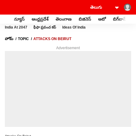
న్యూస్
ఆంధ్రప్రదేశ్
తెలంగాణ
బిజినెస్
ఆటో
బిగ్‌బాస్
స
India At 2047
ఫీఫా ప్రపంచ కప్
Ideas Of India
హోమ్
TOPIC
ATTACKS ON BEIRUT
Advertisement