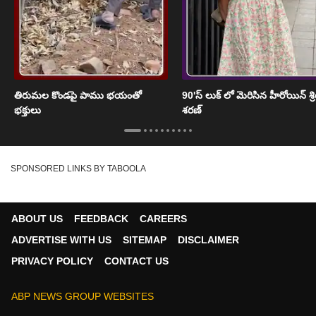
తిరుమల కొండపై పాము భయంతో
90'స్ లుక్ లో మెరిసిన హీరోయిన్ శ్
భక్తులు
శరణ్
SPONSORED LINKS BY TABOOLA
ABOUT US
FEEDBACK
CAREERS
ADVERTISE WITH US
SITEMAP
DISCLAIMER
PRIVACY POLICY
CONTACT US
ABP NEWS GROUP WEBSITES