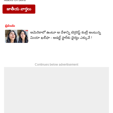
Attacks On Beirut
జాతీయ వార్తలు
ప్రపంచం
అమెరికాలో ఉంటూ ఆ దేశాన్ని టెర్రరిస్ట్ కంట్రీ అంటున్న
మియా ఖలీఫా - అడల్ట్ స్టార్‌కు ధైర్యం ఎక్కువే !
Continues below advertisement