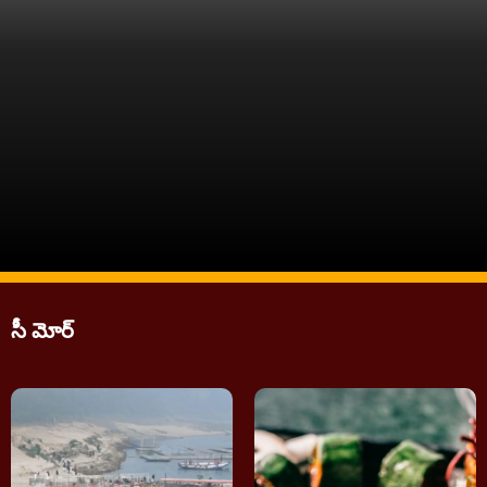
సీ మోర్