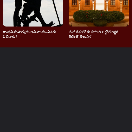
గాంధీని మహాత్ముడు అని మొదట ఎవరు
మన దేశంలో ఈ హోటల్ లగ్జరీకే లగ్జరీ -
పిలిచారు?
రేటెంతో తెలుసా?