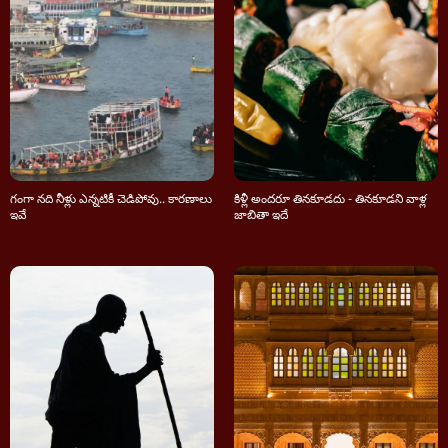
గంగా నది నీళ్లు ఎన్నటికీ చెడిపోవు.. కారణాలు
కిళ్లీ అందరూ తినకూడదు - తినకూడని వాళ్ల
ఇవే
జాబితా ఇదే