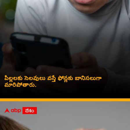
పిల్లలకు సెలవులు వస్తే ఫోన్లకు బానిసలుగా
మారిపోతారు.